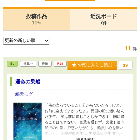
投稿作品
近況ボード
11
7
件
件
11
件
BL
連載中
長編
R18
お気に入りに追加
39
運命の乗船
綿天モグ
「俺の言っていること分からないだろうけど、
お前に会えてよかったよ」 異国の船に迷い込ん
だ少年。 船は前に進むことしかできず、国に帰
ることはできない。 言葉も通じず、文化も違う
船での生活に戸惑いながらも、船員に心を開い
ていく。 金髪碧眼青年 ｘ 黒髪黒目少年 文化・
言語の壁を越えて溺愛されるお話。 （シリアス