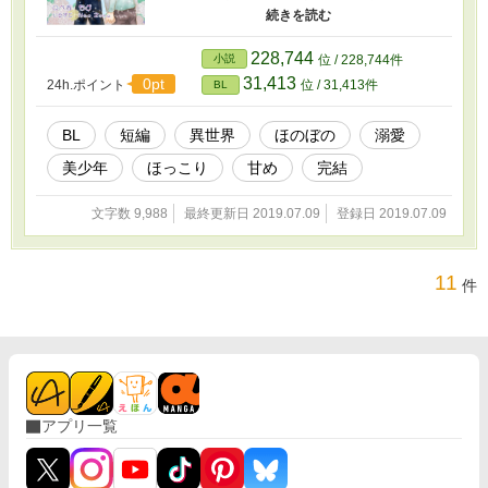
のイリゼが梅雨の時期に集めてくれる'あめ'のお
かげで、アヴェルは他のみんなと同じように幸
せを感じていた。それなのに、ある日突然空か
228,744
小説
位 / 228,744件
ら'あめ'が降らなくなって… 表紙: NeoZone様
31,413
0pt
24h.ポイント
位 / 31,413件
BL
(@hanahanahaney) Fujossy開催梅雨コンテス
ト参加作品。
BL
短編
異世界
ほのぼの
溺愛
美少年
ほっこり
甘め
完結
文字数 9,988
最終更新日 2019.07.09
登録日 2019.07.09
11
件
アプリ一覧