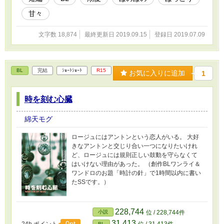
甘々
文字数 18,874
最終更新日 2019.09.15
登録日 2019.07.09
BL
完結
ｼｮｰﾄｼｮｰﾄ
R15
お気に入りに追加
1
時を刻む心臓
綿天モグ
ロージュにはアントンという恋人がいる。 大好
きなアントンと交じり合い一つになりたいけれ
ど、ロージュには規則正しい鼓動を守らなくて
はいけない理由があった。 （創作BLワンライ＆
ワンドロのお題「時計の針」で1時間以内に書い
たSSです。）
228,744
小説
位 / 228,744件
31,413
0pt
BL