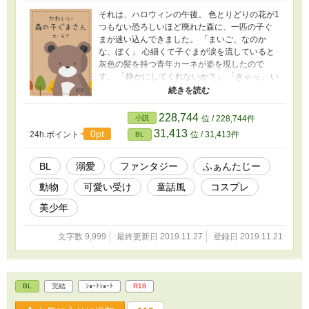
それは、ハロウィンの午後。 色とりどりの花が1
つもない恐ろしいほど廃れた森に、一匹の子ぐ
まが迷い込んできました。 「まいご、なのか
な、ぼく」 心細くて子ぐまが涙を流していると
灰色の髪を持つ青年カーネが姿を現したので
す。 「静かにしてくれないか？」 「きゃっ」 い
ずれ、この出会いが運命を変え、色を失った森
に命を吹き込みますが、それはカーネが子ぐま
の正体を理解してからのお話。 まずは、子ぐま
228,744
小説
位 / 228,744件
が家族を見つけられるかみんなで見守ってみま
31,413
0pt
24h.ポイント
位 / 31,413件
BL
せんか？ 森の青年ｘ子ぐまの少年
BL
溺愛
ファンタジー
ふぁんたじー
動物
可愛い受け
童話風
コスプレ
美少年
文字数 9,999
最終更新日 2019.11.27
登録日 2019.11.21
BL
完結
ｼｮｰﾄｼｮｰﾄ
R18