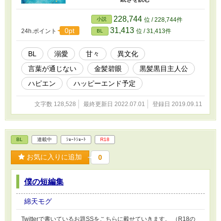
時々お転婆っこ登場）
228,744
小説
位 / 228,744件
31,413
0pt
24h.ポイント
位 / 31,413件
BL
BL
溺愛
甘々
異文化
言葉が通じない
金髪碧眼
黒髪黒目主人公
ハピエン
ハッピーエンド予定
文字数 128,528
最終更新日 2022.07.01
登録日 2019.09.11
BL
連載中
ｼｮｰﾄｼｮｰﾄ
R18
お気に入りに追加
0
僕の短編集
綿天モグ
Twitterで書いているお題SSをこちらに載せていきます。 （R18の