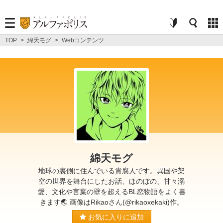
TOP
>
綿天モグ
>
Webコンテンツ
綿天モグ
地球の裏側に住んでいる貴腐人です。異国や架
空の世界を舞台にしたお話、ほのぼの、甘々溺
愛、文化や言葉の壁を超えるBL恋物語をよく書
きます🌏 画像はRikaoさん(@rikaoxekaki)作。
お気に入りに追加