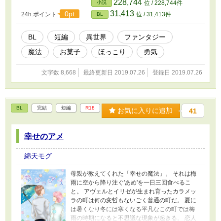
228,744
小説
位 / 228,744件
31,413
0pt
24h.ポイント
位 / 31,413件
BL
BL
短編
異世界
ファンタジー
魔法
お菓子
ほっこり
勇気
文字数 8,668
最終更新日 2019.07.26
登録日 2019.07.26
BL
完結
短編
R18
お気に入りに追加
41
幸せのアメ
綿天モグ
母親が教えてくれた「幸せの魔法」。 それは梅
雨に空から降り注ぐ'あめ'を一日三回食べるこ
と。 アヴェルとイリゼが生まれ育ったカラメッ
ラの町は何の変哲もないごく普通の町だ。 夏に
は暑くなり冬には寒くなる平凡なこの町では梅
雨の時期になると不思議な現象が起きる。 恋人