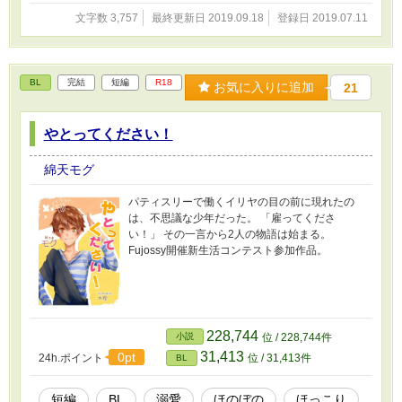
文字数 3,757
最終更新日 2019.09.18
登録日 2019.07.11
BL
完結
短編
R18
お気に入りに追加
21
やとってください！
綿天モグ
パティスリーで働くイリヤの目の前に現れたの
は、不思議な少年だった。 「雇ってくださ
い！」 その一言から2人の物語は始まる。
Fujossy開催新生活コンテスト参加作品。
228,744
小説
位 / 228,744件
31,413
0pt
24h.ポイント
位 / 31,413件
BL
短編
BL
溺愛
ほのぼの
ほっこり