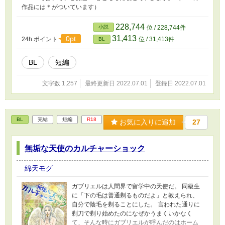
作品には＊がついています）
228,744
小説
位 / 228,744件
31,413
0pt
24h.ポイント
位 / 31,413件
BL
BL
短編
文字数 1,257
最終更新日 2022.07.01
登録日 2022.07.01
BL
完結
短編
R18
お気に入りに追加
27
無垢な天使のカルチャーショック
綿天モグ
ガブリエルは人間界で留学中の天使だ。 同級生
に「下の毛は普通剃るものだよ」と教えられ、
自分で陰毛を剃ることにした。 言われた通りに
剃刀で剃り始めたのになぜかうまくいかなく
て、そんな時にガブリエルが呼んだのはホーム