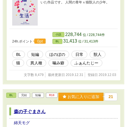
いた作品です。 人間の青年ｘ猫獣人の少年。
228,744
小説
位 / 228,744件
31,413
0pt
24h.ポイント
位 / 31,413件
BL
BL
短編
ほのぼの
日常
獣人
猫
異人種
噛み癖
ふぁんたじー
文字数 8,479
最終更新日 2019.12.31
登録日 2019.12.03
BL
完結
短編
R18
お気に入りに追加
21
森の子ぐまさん
綿天モグ