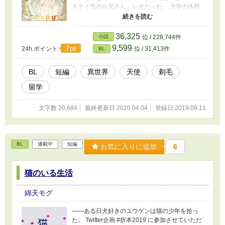
ステイ先のお兄さん、レオだった。 大学の休校
日をのんびりと過ごしていたレオは目の前でと
んでもないことを言い出した真っ裸の天使に戸
惑いながら剃刀を手にする。しかし、レオは理
36,325
小説
位 / 228,744件
性の限界が刻々と迫っているのを感じ出した。
9,599
7pt
24h.ポイント
位 / 31,413件
BL
夕凪さま(https://fujossy.jp/users/yuunagi/mine)
の🎼やみつき、夏の(パイ)パン祭り♬︎♡の参加作
品です。 表紙は松本コウさま
BL
短編
異世界
天使
剃毛
（https://fujossy.jp/users/681fff1b7e79cc/mine）
留学
に描いていただきました。
文字数 20,684
最終更新日 2020.04.04
登録日 2019.09.11
BL
連載中
短編
お気に入りに追加
6
猫のいる生活
綿天モグ
――ある日犬好きのユウゲンは猫の少年を拾っ
た。 Twitter企画 #折本2019 に参加させていただ