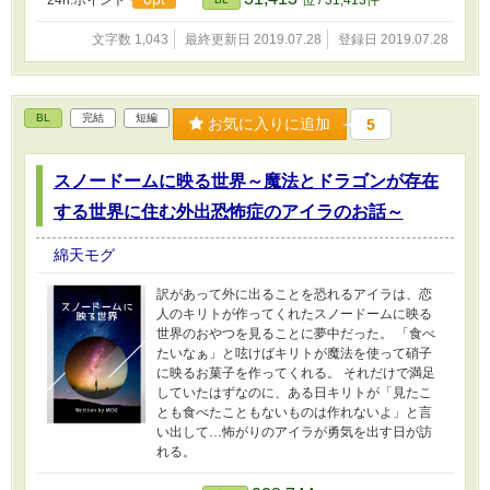
24h.ポイント
位 / 31,413件
文字数 1,043
最終更新日 2019.07.28
登録日 2019.07.28
BL
完結
短編
お気に入りに追加
5
スノードームに映る世界～魔法とドラゴンが存在
する世界に住む外出恐怖症のアイラのお話～
綿天モグ
訳があって外に出ることを恐れるアイラは、恋
人のキリトが作ってくれたスノードームに映る
世界のおやつを見ることに夢中だった。 「食べ
たいなぁ」と呟けばキリトが魔法を使って硝子
に映るお菓子を作ってくれる。 それだけで満足
していたはずなのに、ある日キリトが「見たこ
とも食べたこともないものは作れないよ」と言
い出して…怖がりのアイラが勇気を出す日が訪
れる。