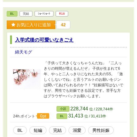
BL
完結
ｼｮｰﾄｼｮｰﾄ
R18
お気に入りに追加
42
入学式後の可愛いなきごえ
綿天モグ
「子供って大きくなっちゃうんだね」 「二人っ
きりの時間が増えるんだぞ」 子供が生まれて6
年、やっと二人っきりになれた夫夫のSS。 「激
しくしないでね」と言うアルトのお願いをジン
は聞いてあげられるのか？！ *妊娠描写はないで
すが、男性でも妊娠できる設定です。苦手な方
はブラウザーバックお願いします。
228,744
小説
位 / 228,744件
31,413
0pt
24h.ポイント
位 / 31,413件
BL
BL
短編
完結
溺愛
男性妊娠