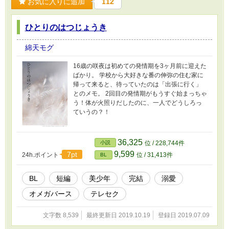
お気に入りに追加
112
ひとりのはつじょうき
綿天モグ
16歳の咲夜は初めての発情期を3ヶ月前に迎えた
ばかり。 学校から大好きな番の伸弥の住む家に
帰って来ると、待っていたのは「出張に行く」
とのメモ。 2回目の発情期がもうすぐ始まっちゃ
う！体が火照りだしたのに、一人でどうしろっ
ていうの？！
36,325
小説
位 / 228,744件
9,599
7pt
24h.ポイント
位 / 31,413件
BL
BL
短編
美少年
完結
溺愛
オメガバース
テレセク
文字数 8,539
最終更新日 2019.10.19
登録日 2019.07.09