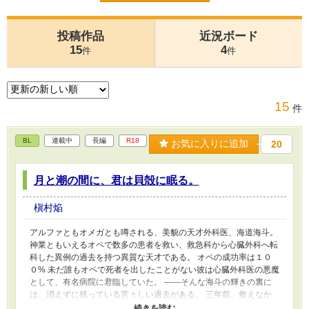
投稿作品
近況ボード
15
4
件
件
15
件
BL
連載中
長編
R18
お気に入りに追加
20
月と潮の間に、君は貝殻に眠る。
槇村焔
アルファともオメガとも噂される、美貌の天才外科医、海道海斗。
神業ともいえるオペで数多の患者を救い、救急科から心臓外科へ転
科した異例の過去を持つ異質な天才である。 オペの成功率は１０
０% 未だ誰もオペで死者を出したことがない彼は心臓外科医の悪魔
として、有名病院に君臨していた。 ――そんな海斗の輝きの裏に
は、消えずに残っている苦々しい過去がある。 三年前、救えなか
った命。 そしてその時、自分を激しく拒絶し、冷たい視線で「悪