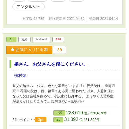
はプロローグストーリーになります。
アンダルシュ
文字数 62,785
最終更新日 2021.04.30
登録日 2021.04.14
BL
完結
ｼｮｰﾄｼｮｰﾄ
R18
お気に入りに追加
39
娘さん、お父さんを僕にください。
槇村焔
親父短編オムニバス。 色んな家族がいます 主に親父受け。 ※海月
家※ 花蓮の父は、昔、後輩である男に襲われた 以来、人恐怖症に
なった父は会社を辞めて、小説家に転身する。 ようやく人恐怖症
が治りかけたところで… 腹黒爽やか×気弱パパ
228,619
小説
位 / 228,619件
31,392
0pt
24h.ポイント
位 / 31,392件
BL