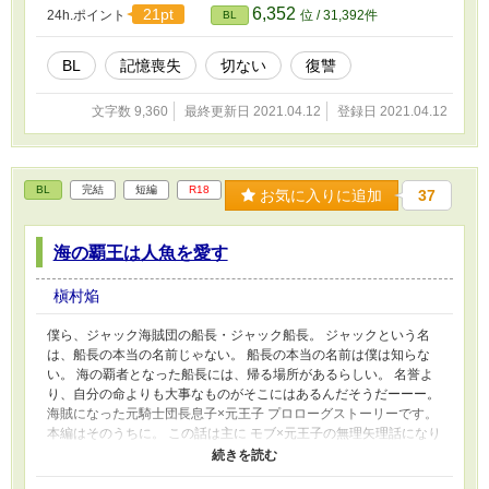
6,352
21pt
24h.ポイント
位 / 31,392件
BL
BL
記憶喪失
切ない
復讐
文字数 9,360
最終更新日 2021.04.12
登録日 2021.04.12
BL
完結
短編
R18
お気に入りに追加
37
海の覇王は人魚を愛す
槇村焔
僕ら、ジャック海賊団の船長・ジャック船長。 ジャックという名
は、船長の本当の名前じゃない。 船長の本当の名前は僕は知らな
い。 海の覇者となった船長には、帰る場所があるらしい。 名誉よ
り、自分の命よりも大事なものがそこにはあるんだそうだーーー。
海賊になった元騎士団長息子×元王子 プロローグストーリーです。
本編はそのうちに。 この話は主に モブ×元王子の無理矢理話になり
ます。R18 ※こちらのお話は、残酷描写＆無理矢理要素が強くなっ
ております。 本命以外の絡みあり。 本編はハッピーエンド予定で