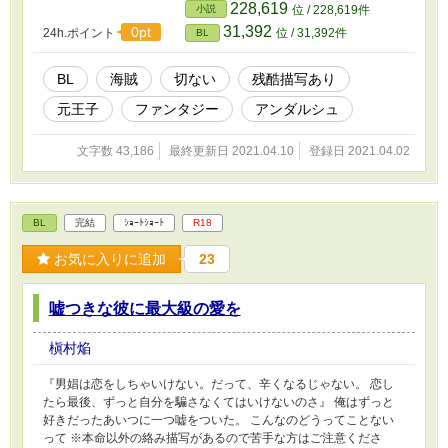
す。
228,619
小説
位 / 228,619件
31,392
0pt
24h.ポイント
位 / 31,392件
BL
BL
海賊
切ない
残酷描写あり
元王子
ファンタジー
アンダルシュ
文字数 43,186
最終更新日 2021.04.10
登録日 2021.04.02
BL
完結
ｼｮｰﾄｼｮｰﾄ
R18
お気に入りに追加
23
嘘つきな彼に最大級の愛を
槇村焔
『男娼は恋をしちゃいけない。だって、辛くなるじゃない。 恋し
たら最後、ずっと自分を騙さなくてはいけないのさ』 俺はずっと
好きだったあいつに一つ嘘をついた。 こんなのどうってことない
って ※本命以外の絡み描写があるので苦手な方はご注意くださ