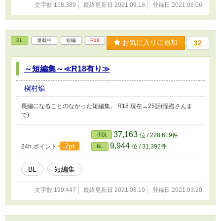
文字数 118,389
最終更新日 2021.09.18
登録日 2021.08.06
BL
連載中
短編
R18
お気に入りに追加
32
～短編集～≪R18有り≫
槇村焔
長編になることのなかった短編集。 R18 現在→25話(怪盗さんま
で)
37,163
小説
位 / 228,619件
9,944
7pt
24h.ポイント
位 / 31,392件
BL
BL
短編集
文字数 199,447
最終更新日 2021.08.19
登録日 2021.03.20