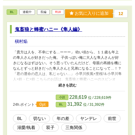
BL
連載中
長編
R18
お気に入りに追加
12
鬼畜狼と蜂蜜ハニー《隼人編》
槇村焔
「貴方は人を、不幸にする…ーーー」 幼い頃から、１１歳も年上
の隼人さんが好きだった俺。 子供っぽい俺に大人な隼人さんが好
きになるはずはない。そう思っていたんだけど、母親の再婚を機に
なんとずっと好きだった隼人さんと兄弟になることになって…！？
「君の運命の恋人は、私じゃない…」 小早川疾風×里桜/＆小早川隼
人×鈴・仁×鈴 こちらのお話は、鬼畜狼と蜂蜜ハニーのスピンオ
フ・隼人編です。 単体でもお読みいただけますｖ コラボ作品で鈴
編は、吉良龍美さんが執筆されています。 里桜編は槇村 運命の恋
人同士を前に、何度も転生しその度に絶望するヤンデレなお話が書
228,619
小説
位 / 228,619件
きたいな～と思って書いていたところ、隼人しか思い浮かばず…数
31,392
0pt
24h.ポイント
位 / 31,392件
BL
年前に吉良さんに了承を貰いスピンオフとして執筆しました。 本
編鈴が僕なのに対し、こちらの鈴は俺。 性格も設定もだいぶ違い
ます。スピンオフのifストーリーとしてみていただければ。 隼人は
BL
切ない
年の差
ヤンデレ
前世
腹黒鬼畜眼鏡ヤンデレと化しています。気まぐれ更新。 イメージ
溺愛/執着
双子
三角関係
ソングはOfficial髭男dismの『Pretender』