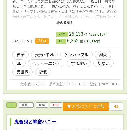
夢。 そうたいして気にも留めなかった静流だが… ある日一瞬で平
凡な世界は崩壊する。 「俺が…その、神子…なんですか…」 異世
界にトリップした静流は神官・エルザに神子だと告げられ、運命を
受け入れ王とともに神子としてこの地を救って欲しい言われるのだ
が、この国の王・アルジスは静流を嫌っていて… ーたとえ、世界
が滅んでも、俺はお前を離さないー ※背後注意 ★完結しました★
受けの本命以外の凌辱シーン有があるため、ご注意を 軽いぐろ表
25,133
小説
位 / 228,619件
現有. ムーンノベルに載せていたものを若干改稿しています。
6,352
21pt
24h.ポイント
位 / 31,392件
BL
神子
美形×平凡
ケンカップル
溺愛
BL
ハッピーエンド
すれ違い
切ない
異世界
恋愛
文字数 512,850
最終更新日 2025.11.15
登録日 2025.10.01
BL
連載中
長編
R18
お気に入りに追加
43
鬼畜狼と蜂蜜ハニー