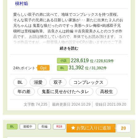
槇村焔
愛らしい双子の弟に比べて、地味でコンプレックスを持つ里桜。
そんな双子の兄弟にある日新しい家族が･･･ 新たに出来た２人のお
兄ちゃんは 鬼畜な狼だったのですっ 美形ヘタレ俺様×鈍感双子兄
槇村は里桜編執筆。 吉良さんは鈴編 ※吉良龍美さんとのコラボ作
品です。 お話は独立しているので、単体でもお読み頂けます。 コ
ラボ作品ですが、一部登場人物の設定やCPが違いますのでご了承
ください。 コラボ自体は5年以上前の作品となります。 ※R18描写
があります
228,619
小説
位 / 228,619件
31,392
0pt
24h.ポイント
位 / 31,392件
BL
BL
溺愛
双子
コンプレックス
年の差
鬼畜に見せかけたヘタレ
高校生
文字数 74,235
最終更新日 2024.10.29
登録日 2021.09.20
BL
連載中
長編
R18
お気に入りに追加
20