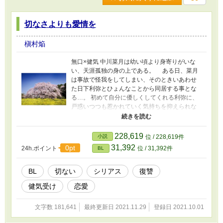
切なさよりも愛情を
槇村焔
無口×健気 中川菜月は幼い頃より身寄りがいな
い、天涯孤独の身の上である。 ある日、菜月
は事故で怪我をしてしまい、そのときいあわせ
た日下利弥とひょんなことから同居する事とな
る…。 初めて自分に優しくしてくれる利弥に、
戸惑いつつも惹かれていく気持ちを抑えられな
い菜月。 しかし…。 ※甘さ控えめです。シリア
ス。 リメイク作品です. リメイク前はBLOVEさ
んにあります。 リメイク後作品もBLOVEさんに
228,619
小説
位 / 228,619件
載せていました（現在はアルフポリスさんのみ
31,392
0pt
24h.ポイント
位 / 31,392件
BL
で掲載中） 素材お借りしました→https://pro-
foto.jp/
BL
切ない
シリアス
復讐
健気受け
恋愛
文字数 181,641
最終更新日 2021.11.29
登録日 2021.10.01