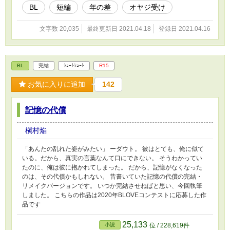
BL
短編
年の差
オヤジ受け
文字数 20,035
最終更新日 2021.04.18
登録日 2021.04.16
BL
完結
ｼｮｰﾄｼｮｰﾄ
R15
お気に入りに追加
142
記憶の代償
槇村焔
「あんたの乱れた姿がみたい」 ーダウト。 彼はとても、俺に似て
いる。だから、真実の言葉なんて口にできない。 そうわかってい
たのに、俺は彼に抱かれてしまった。 だから、記憶がなくなった
のは、その代償かもしれない。 昔書いていた記憶の代償の完結・
リメイクバージョンです。 いつか完結させねばと思い、今回執筆
しました。 こちらの作品は2020年BLOVEコンテストに応募した作
品です
25,133
小説
位 / 228,619件