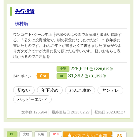
先行投資
槇村焔
ワンコ年下×クール年上 ├戸塚公久は公園で近藤樹と出逢い保護す
る。 └公久は投資感覚で、樹の養父になったのだが…？ 数年前に
書いたものです。 わんこ年下が書きたくて書きました 文章が今よ
りガタガタですが大目に見て頂けたら幸いです。 軽いおもらし表
現があるのでご注意を
228,619
小説
位 / 228,619件
31,392
0pt
24h.ポイント
位 / 31,392件
BL
切ない
年下攻め
わんこ攻め
ヤンデレ
ハッピーエンド
文字数 125,964
最終更新日 2023.02.27
登録日 2023.02.27
BL
完結
長編
R18
お気に入りに追加
86