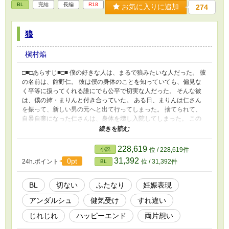
BL
完結
長編
R18
お気に入りに追加
274
狼
槇村焔
□■□あらすじ■□■ 僕の好きな人は、まるで狼みたいな人だった。 彼
の名前は、館野仁。 彼は僕の身体のことを知っていても、偏見な
く平等に扱ってくれる誰にでも公平で切実な人だった。 そんな彼
は、僕の姉・まりんと付き合っていた。 ある日、まりんは仁さん
を振って、新しい男の元へと出て行ってしまった。 捨てられて、
自暴自棄になった仁さんは、身体を壊し入院してしまった。 この
ままでは駄目だと思った僕は、仁さんの家に乗り込み…。 Bloveさ
んのお題で、妊娠がありまして、謎のお題消化したい病に陥り、執
筆しました。 今回は攻めは堅物。 受けはふたなりです。 妊娠要素
228,619
小説
位 / 228,619件
有。苦手な方はご注意を 攻めの本命以外の絡みあり ５０話完結。
31,392
0pt
24h.ポイント
位 / 31,392件
BL
完結しているので、完結まで毎日更新 ※当初は包容攻め予定でし
たがあまり包容攻めっぽさはないかもしれません。 溺愛はしてい
るはず。 堅物×一途ふたなり。
BL
切ない
ふたなり
妊娠表現
アンダルシュ
健気受け
すれ違い
じれじれ
ハッピーエンド
両片想い