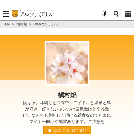
TOP
>
槇村焔
>
Webコンテンツ
槇村焔
陰キャ。耳鳴りと共存中。アイドルと温泉と鳥
が好き。好きなジャンルは健気受けと平凡受
け。なんでも美味しく頂ける雑食なのでたまに
マイナー向けや地雷あります。ご注意を
お気に入りに追加