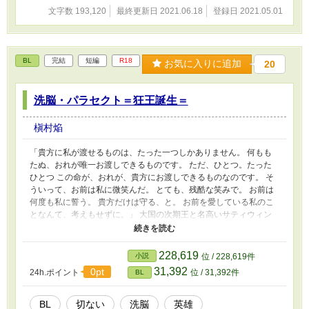
文字数 193,120
最終更新日 2021.06.18
登録日 2021.05.01
BL
完結
短編
R18
お気に入りに追加
20
洗脳・パラセクト＝狂王誕生＝
槇村焔
「貴方に私が渡せるものは、たった一つしかありません。 何もも
たぬ、おれが唯一お渡しできるものです。 ただ、ひとつ。たった
ひとつ この命が、おれが、貴方にお渡しできるものなのです。 そ
ういって、お前は私に微笑んだ。 とても、残酷な笑みで。 お前は
何度も私に誓う。 貴方だけは守る、と。 お前を愛している私のこ
となんて、考えもせずに。」 大国の次期王と名高いサティウィン
は、罪人でありコロッシアムの英雄ナトルシュカを愛していた。
ナトルシュカもまた、美しいサティウィンを愛していたのだが、身
分の違いから想いはすれ違い…。 どんなことがあろうとナトシュ
228,619
小説
位 / 228,619件
ルカを愛そうとするサティウィン。 そして、どんなことがあろう
31,392
0pt
24h.ポイント
位 / 31,392件
BL
とサティウィンを守ろうとするナトルシュカ。 そんな二人の前
に、ある日悲劇が… プロローグストーリー。 R18。残酷描写有
り。苦手な方はご注意を。 本編はハッピーエンド予定。このお話
BL
切ない
洗脳
英雄