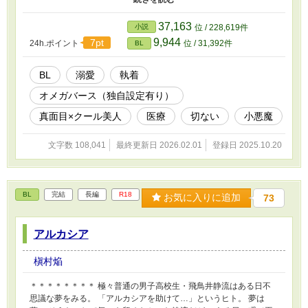
魔」と呼んだ漁師の青年――沖嶋漣。 忘れられるはずもなく、け
れど二度と会うつもりもなかった男。 だが、意図せず病院の廊下
37,163
小説
位 / 228,619件
で、海斗は漣と再び再会してしまう。 ※オメガバース独自設定で
9,944
7pt
24h.ポイント
位 / 31,392件
BL
す。 ※本命以外の絡みもまぁまぁあります。虐待描写もあり 苦手
な方はご注意を ※見切り発車なので、随時修正入ります。長編予
定なので、完結は気長にお待ちいただけましたら幸いです。気まぐ
BL
溺愛
執着
れ更新
オメガバース（独自設定有り）
真面目×クール美人
医療
切ない
小悪魔
文字数 108,041
最終更新日 2026.02.01
登録日 2025.10.20
BL
完結
長編
R18
お気に入りに追加
73
アルカシア
槇村焔
＊＊＊＊＊＊＊＊ 極々普通の男子高校生・飛鳥井静流はある日不
思議な夢をみる。 「アルカシアを助けて…」というヒト。 夢は