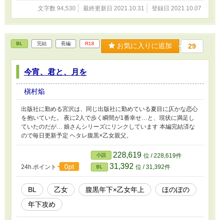
文字数 94,530
最終更新日 2021.10.31
登録日 2021.10.07
BL
完結
長編
R18
お気に入りに追加
29
今宵、君と、月を
槇村焔
出版社に勤める宮沢は、同じ出版社に勤めている夏目に仄かな恋心
を抱いていた。 夜に2人で歩く瞬間が1番幸せ…と、現状に満足し
ていたのだが… 娘さんシリーズにリンクしています 本編完結済な
ので毎日更新予定 ヘタレ腹黒×乙女親父。
228,619
小説
位 / 228,619件
31,392
0pt
24h.ポイント
位 / 31,392件
BL
BL
乙女
腹黒年下×乙女年上
ほのぼの
年下攻め