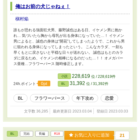
俺はお前の犬じゃねぇ！
槇村焔
誰もが恐れる強面狂犬男、藤野誠也はある日、イケメン男に抱か
れ… 気づいたら胸から母乳が出る身体になっていた…！ イケメン
男によると、誠也の身体は“開花”してしまったようで、これから男
に狙われる身体になってしまったという。 こんなカラダ、一刻も
早くもとに戻さないと平穏な日々が送れない。 誠也はもとのカラ
ダに戻るため、イケメンの相棒になるのだった…！！ オメガバー
ス亜種…フラワーバース 随時修正します。
228,619
小説
位 / 228,619件
31,392
0pt
24h.ポイント
位 / 31,392件
BL
BL
フラワーバース
年下攻め
恋愛
文字数 36,285
最終更新日 2023.03.04
登録日 2023.03.03
BL
完結
長編
R18
お気に入りに追加
21