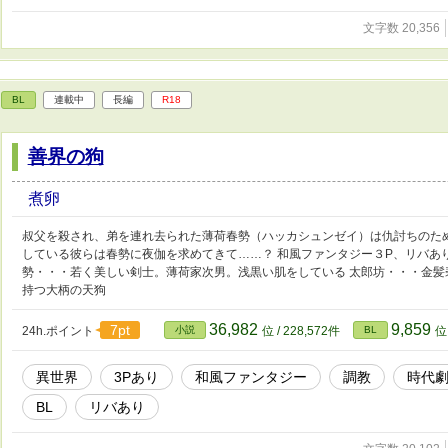
文字数 20,356
BL
連載中
長編
R18
善界の狗
煮卵
叔父を殺され、弟を連れ去られた薄荷春勢（ハッカシュンゼイ）は仇討ちのた
している彼らは春勢に夜伽を求めてきて……？ 和風ファンタジー３P、リバあり
勢・・・若く美しい剣士。薄荷家次男。浅黒い肌をしている 太郎坊・・・金髪
持つ大柄の天狗
36,982
9,859
7pt
24h.ポイント
小説
位 / 228,572件
BL
位 
異世界
3Pあり
和風ファンタジー
調教
時代
BL
リバあり