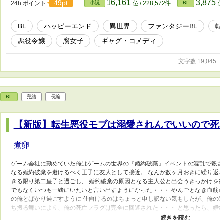
16,161
3,875
49pt
24h.ポイント
小説
位 / 228,572件
BL
BL
ハッピーエンド
異世界
ファンタジーBL
悪役令嬢
腐女子
ギャグ・コメディ
文字数 19,045
BL
完結
長編
【新版】転生悪役モブは溺愛されんでいいので死
煮卵
ゲーム会社に勤めていた俺はゲームの世界の『婚約破棄』イベントの混乱で殺
なる婚約破棄を避けるべく王子に友人として接近。 なんか数ヶ月おきに繰り
きる限り第二皇子と過ごし、 婚約破棄の原因となる主人公と出会うきっかけを
でもなくいつも一緒にいたいと言い出すようになった・・・ やんごとなき血
の俺とばかり過ごすように 仕向けるのはちょっと申し訳ない気もしたが、俺の
ち振る舞いにより、俺の死亡フラグは完全に回避された・・・ と思ったら、
す」 と言いやがる！一体誰だ！？ その日の夜、俺はゲームの告白イベントが