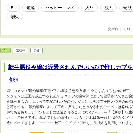
BL
短編
ハッピーエンド
人外
獣人
蛇獣
溺愛
文字数 23,911
BL
連載中
長編
転生悪役令嬢は溺愛されんでいいので推しカプを
煮卵
転生コメディ/婚約破棄/王族×平凡/腐女子悪役令嬢 「全てを統べるものの迷宮
ンジョンは王国が成立する以前から エルフの魔術師によって継承されてきた魔
を統べるもの」によって支配されたそのダンジョンは 今現在王国と帝国の政
と噂される。 婚約破棄によって王命に反抗したとみなされたアーベルは怒れる
師である俺リュシアンとともに派遣されることになるがーー ※「【新版】転
い！」の続きです。 単品でも読めますが、よろしければ第一部もお読みくださ
途中で出てきます。 ーーーー 校正・アイディア出しに生成AIを利用しています