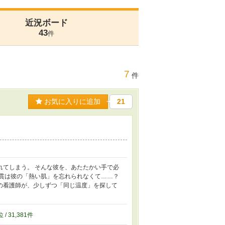
近況ボード
43
件
7
件
お気に入りに追加
21
れてしまう。 そんな彼を、あたたかい手で必
綿貫は彼の「熱い肌」を忘れられなくて……？
の看護師が、少しずつ「同じ温度」を探して
位 / 31,381件