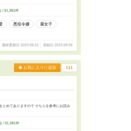
ない！」に 加筆修正を加えたものです。 リュ
ていなかったキャラクターのシーンを追加して
 / 31,381件
続編出ました 転生悪役令嬢は溺愛されんでいい
0240/826989668 ーーーー 校正・文体の調整に生成
愛
悪役令嬢
腐女子
最終更新日 2025.08.22
登録日 2025.08.09
お気に入りに追加
111
まとめてありますので そちらを参考にお読み
位 / 31,381件