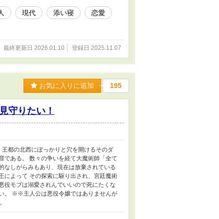
人
現代
添い寝
恋愛
最終更新日 2026.01.10
登録日 2025.11.07
お気に入りに追加
195
見守りたい！
」 王都の北西にぽっかりと穴を開けるそのダ
窟である。 数々の争いを経て大魔術師「全て
治的なしがらみもあり、現在は放棄されている
王によって その探索に駆り出され、宮廷魔術
生悪役モブは溺愛されんでいいので死にたくな
い。 ※※主人公は悪役令嬢ではありませんが
。