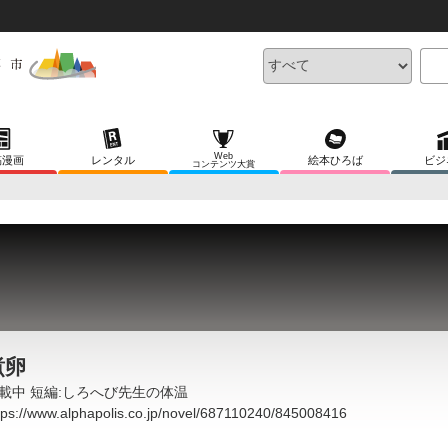
Web
稿漫画
レンタル
絵本ひろば
ビジ
コンテンツ大賞
煮卵
載中 短編:しろへび先生の体温
tps://www.alphapolis.co.jp/novel/687110240/845008416