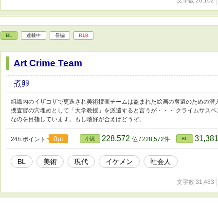
文字数 20,102
BL
連載中
長編
R18
Art Crime Team
煮卵
組織内のイザコザで更迭され美術捜査チームは盗まれた絵画の奪還のための潜入
捜査官の穴埋めとして「大学教授」を派遣すると言うが・・・ クライムサスペ
なのを目指しています。もし嗜好が合えばどうぞ。
228,572
31,38
0pt
24h.ポイント
小説
位 / 228,572件
BL
BL
美術
現代
イケメン
社会人
文字数 31,483