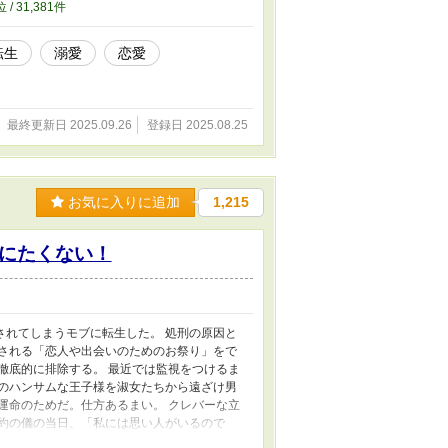
位 / 31,381件
転生
溺愛
恋愛
最終更新日 2025.09.26
登録日 2025.08.25
お気に入りに追加
1,215
にたくない！
されてしまうモブに転生した。 処刑の原因と
返される「恋人や出会いのためのお祭り」をで
徹底的に排除する。 最近では監視をつけるま
筋のハンサムな王子様を淑女たちから遠ざけ男
運命のためだ。仕方あるまい。 クレバーな立
婚約の儀の当日、「私には思い人がいるので
ある薔薇園に呼び出されて・・・ ーーーーーー