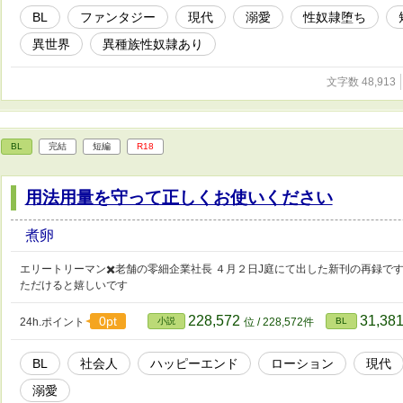
BL
ファンタジー
現代
溺愛
性奴隷堕ち
異世界
異種族性奴隷あり
文字数 48,913
BL
完結
短編
R18
用法用量を守って正しくお使いください
煮卵
エリートリーマン✖️老舗の零細企業社長 ４月２日J庭にて出した新刊の再録です
ただけると嬉しいです
228,572
31,38
0pt
24h.ポイント
小説
位 / 228,572件
BL
BL
社会人
ハッピーエンド
ローション
現代
溺愛