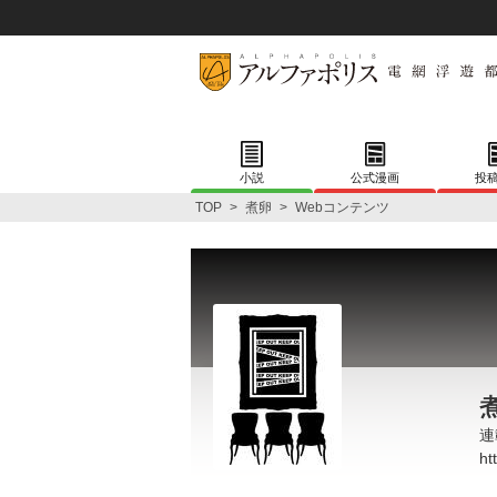
小説
公式漫画
投
TOP
>
煮卵
>
Webコンテンツ
連
ht