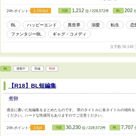
ーー この作品は以前投稿した「転生悪役モブは溺愛されんで良いので死にたく
シアンの転生前の設定や主人公二人の出会いのシーンを追加し、 あまり描け
1,212
202
1,050pt
24h.ポイント
小説
位 / 228,572件
BL
位
います。 展開が少し変わっていますので新しい小説として投稿しています。 
ので推しカプを見守りたい！ https://www.alphapolis.co.jp/novel/68711
BL
ハッピーエンド
異世界
溺愛
転生
恋
AIを利用しています。
ファンタジーBL
ギャグ・コメディ
文字数 56,148
BL
連載中
長編
R18
【R18】BL短編集
煮卵
過去に書いた短編集をまとめたものです。 章のタイトルに各タイトルの傾向を
ください。ハードな性描写もありますのでご注意ください。
30,230
7,707
14pt
24h.ポイント
小説
位 / 228,572件
BL