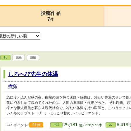
投稿作品
7
件
BL
完結
短編
しろへび先生の体温
煮卵
急に冷え込んだ秋の夜、白蛇の頭を持つ医師・綿貫は、冷たい体温のせいで倒
死に抱きしめて温めてくれたのは、人間の看護師・根岸だった。 それ以来、
様々な獣人種族が暮らす現代社会で、冷たい体温を持つ医師と、ふつうのヒト
いく冬のラブストーリー。 ほっこり甘め、ハッピーエンド。
25,181
6,419
21pt
24h.ポイント
小説
位 / 228,572件
BL