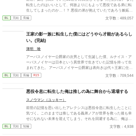
転生したのはいいとして、何故よりにもよって悪役である弟に転
生してしまったのか…！？ 悪役の弟が抱えていたであろう嫉妬に
抗いつつ転生生活を過ごす物語。
文字数：489,057
BL
完結
長編
王家の影一族に転生した僕にはどうやら才能があるらし
い。(完結)
薄明 喰
アーバスノイヤー公爵家の次男として生誕した僕、ルナイス・ア
ーバスノイヤーは日本という異世界で生きていた記憶を持って生
まれてきた。 アーバスノイヤー公爵家は表向きは代々王家に仕え
る近衛騎士として名を挙げている一族であるが、実は陰で王家に
文字数：709,544
BL
完結
長編
R15
牙を向ける者達の処分や面倒ごとを片付ける暗躍一族なのだ。 そ
んな公爵家に生まれた僕も将来は家業を熟さないといけないのだ
けど…前世でなんの才もなくぼんやりと生きてきた僕には無理で
悪役令息に転生した俺は推しの為に舞台から退場する
すよ！！ え？ 僕には暗躍一族としての才能に恵まれている！？
スノウマン（ユッキー）
※すべてフィクションであり実在する物、人、言語とは異なるこ
とをご了承ください。 色んな国の言葉をMIXさせています。 本
前世の記憶を思い出したアレクシスは悪役令息に転生したことに
作は皆様の暖かな支援のおかげで第13回BL大賞にて学園BL賞を
気づく。このままでは推しである義弟ノアが世界を救った後も幸
受賞いたしました！ 心よりお礼申し上げます。 ただ今、感謝の番
せになれない未来を迎えてしまう。それを回避する為に、俺は舞
外編を少しずつ更新中です。 よければお時間のある時にお楽しみ
台から退場することを選んだ。全てを燃やし尽くす事で。 そんな
文字数：4,938
BL
完結
短編
くださいませ
俺の行動によってノアが俺に執着することになるとも知らずに。