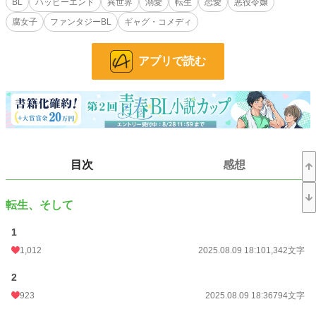
BL
ハッピーエンド
異世界
溺愛
転生
恋愛
悪役令嬢
最近では監視をつけるまでもなくいつも一緒にいたいと言い出すようになっ
腐女子
ファンタジーBL
ギャグ・コメディ
た・・・
やんごとなき血筋のハンサムな王子様を淑女たちから遠ざけ男の俺とばかり過ご
すように
アプリで読む
仕向けるのはちょっと申し訳ない気もしたが、俺の運命のためだ。仕方あるま
い。
クレバーな立ち振る舞いにより、俺の死亡フラグは完全に回避された・・・
と思ったら、婚約の儀の当日、「私には思い人がいるのです」
と言いやがる！一体誰だ！？
目次
感想
その日の夜、俺はゲームの告白イベントがある薔薇園に呼び出されて・・・
ーーーーーーーー
この作品は以前投稿した「転生悪役モブは溺愛されんで良いので死にたくな
転生、そして
い！」に
加筆修正を加えたものです。
1
1,012
2025.08.09 18:10
1,342文字
リュシアンの転生前の設定や主人公二人の出会いのシーンを追加し、
あまり描けていなかったキャラクターのシーンを追加しています。
2
展開が少し変わっていますので新しい小説として投稿しています。
923
2025.08.09 18:36
794文字