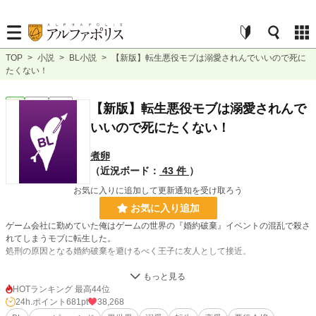
TOP
>
小説
>
BL小説
>
【新版】転生悪役モブは溺愛されんでいいので死に
たくない！
BL
完結
長編
【新版】転生悪役モブは溺愛されんで
いいので死にたくない！
煮卵
（近況ボード：
43 件
）
お気に入りに追加して更新通知を受け取ろう
お気に入り追加
ゲーム会社に勤めていた俺はゲームの世界の『婚約破棄』イベントの混乱で殺さ
れてしまうモブに転生した。
処刑の原因となる婚約破棄を避けるべく王子に友人として接近。
なんか数ヶ月おきに繰り返される「恋人や出会いのためのお祭り」をできる限り
第二皇子と過ごし、
HOTランキング 最高44位
婚約破棄の原因となる主人公と出会うきっかけを徹底的に排除する。
24h.ポイント
681pt
38,268