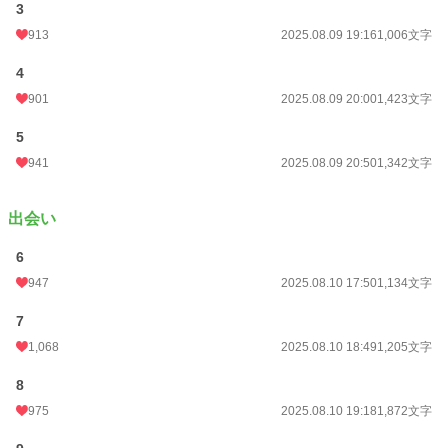
続編出ました
3
913
2025.08.09 19:16
1,006文字
転生悪役令嬢は溺愛されんでいいので推しカプを見守りたい！ https://www.alph
apolis.co.jp/novel/687110240/826989668
4
ーーーー
901
2025.08.09 20:00
1,423文字
校正・文体の調整に生成AIを利用しています。
5
小説
2,143 位 / 228,795 件
941
2025.08.09 20:50
1,342文字
BL
379 位 / 31,417 件
出会い
お気に入り
1,219
6
24h.ポイント
681 pt
947
2025.08.10 17:50
1,134文字
文字数
56,148
7
更新日時
2025.08.22 20:54
1,068
2025.08.10 18:49
1,205文字
初回公開日時
2025.08.09 18:10
8
初回完結日時
2025.08.22 20:55
975
2025.08.10 19:18
1,872文字
週間ポイント
5,304 pt (1,939 位)