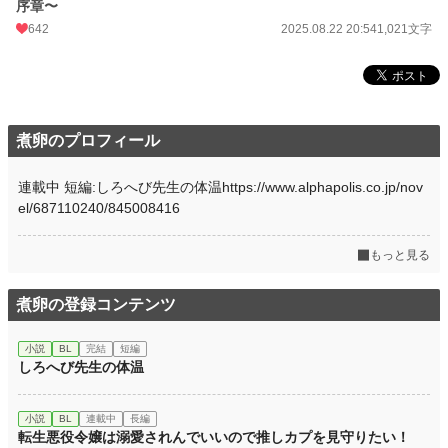
序章〜
642
2025.08.22 20:54
1,021文字
煮卵のプロフィール
連載中 短編:しろへび先生の体温https://www.alphapolis.co.jp/nov
el/687110240/845008416
もっと見る
煮卵の登録コンテンツ
小説
BL
完結
短編
しろへび先生の体温
小説
BL
連載中
長編
転生悪役令嬢は溺愛されんでいいので推しカプを見守りたい！