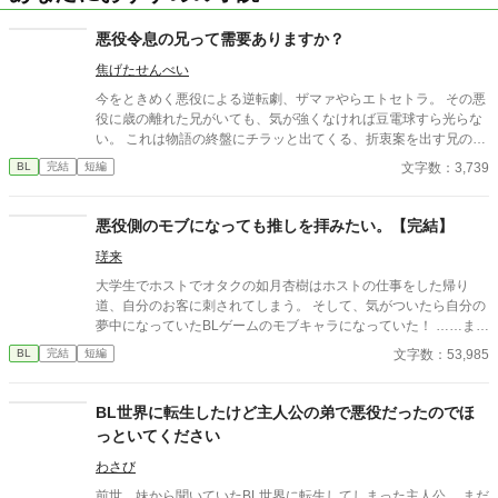
悪役令息の兄って需要ありますか？
焦げたせんべい
今をときめく悪役による逆転劇、ザマァやらエトセトラ。 その悪
役に歳の離れた兄がいても、気が強くなければ豆電球すら光らな
い。 これは物語の終盤にチラッと出てくる、折衷案を出す兄の話
である。
文字数：3,739
BL
完結
短編
悪役側のモブになっても推しを拝みたい。【完結】
瑳来
大学生でホストでオタクの如月杏樹はホストの仕事をした帰り
道、自分のお客に刺されてしまう。 そして、気がついたら自分の
夢中になっていたBLゲームのモブキャラになっていた！ ……ま、
推しを拝めるからいっか！ てな感じで、ほのぼのと生きていこう
文字数：53,985
BL
完結
短編
と心に決めたのであった。 ウィル様のおまけにて完結致しまし
た。 長い間お付き合い頂きありがとうございました！
BL世界に転生したけど主人公の弟で悪役だったのでほ
っといてください
わさび
前世、妹から聞いていたBL世界に転生してしまった主人公。 まだ