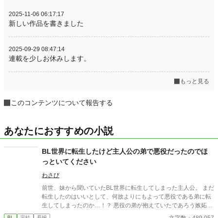
2025-11-06 06:17:17
新しい作品を書きました
2025-09-29 08:47:14
連載を少しお休みします。
もっと見る
このコンテンツについて報告する
あなたにおすすめの小説
BL世界に転生したけど主人公の弟で悪役だったのでほ
っといてください
わさび
前世、妹から聞いていたBL世界に転生してしまった主人公。 まだ
転生したのはいいとして、何故よりにもよって悪役である弟に転
生してしまったのか…！？ 悪役の弟が抱えていたであろう嫉妬に
抗いつつ転生生活を過ごす物語。
文字数：489,057
BL
完結
長編