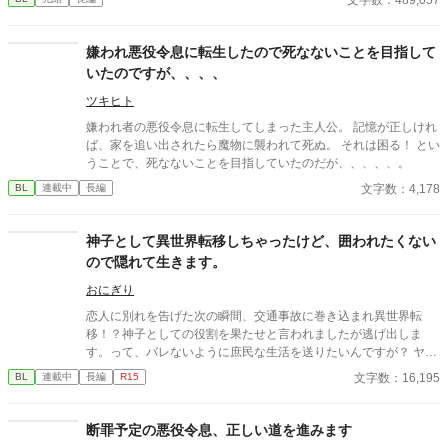
嫌われ悪役令息に転生したので死なないことを目指して
いたのですが、、、、
ツキヒト
嫌われ者の悪役令息に転生してしまった主人公。 記憶が正しけれ
ば、家を追い出されたら魔物に襲われて死ぬ。 それは困る！ とい
うことで、死なないことを目指していたのだが、、、、、。
文字数：4,178
BL
連載中
長編
神子として異世界転移しちゃったけど、囲われたくない
ので隠れて生きます。
おにぎり
恋人に別れを告げた次の瞬間、交通事故に巻き込まれ異世界転
移！？神子としての役割を果たせと言われましたが逃げ出しま
す。って、バレないように庶民な生活を送りたいんですが？ ヤン
デレなる可能性大ですので注意。
文字数：16,195
BL
連載中
長編
R15
断罪予定の悪役令息、正しい道を進みます