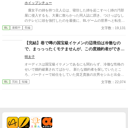
ホイップシチュー
腐女子の姉を持つ主人公は、寝坊した姉を起こすべく姉の汚部
屋に侵入するも、大量に散らかった同人誌に躓き、つけっぱなし
のテレビに頭を強打したのを最後に、BLゲームの世界へと転生し
てしまう____ 転生先はまさかの作品唯一の悪役で、攻略対象
文字数：19,131
BL
連載中
長編
を中心に周りから忌み嫌われる悪役令息、イリス・ネーヴェルア
ーク。 ゲーム内の断罪イベントで死刑を告げられる運命にある
彼は、生きるために姉から聞いた曖昧な情報だけで様々な困難に
【完結】巷で噂の国宝級イケメンの辺境伯は冷徹なの
立ち向かう____!?
で、まっっったくモテませんが、この度婚約者ができま
した。
明太子
オーディスは国宝級イケメンであるにも関わらず、冷徹な性格の
せいで婚約破棄されてばかり。 新たな婚約者を探していたとこ
ろ、パーティーで給仕をしていた貧乏貴族の次男セシルと出会
い、一目惚れしてしまう。 しかし、恋愛偏差値がほぼ０のオーデ
文字数：22,074
BL
完結
短編
ィスのアプローチは空回りするわ、前婚約者のフランチェスカの
邪魔が入るわとセシルとの距離は縮まったり遠ざかったり…？ 冷
徹だったはずなのに溺愛まっしぐらのオーディスと元気だけどお
っちょこちょいなセシルのドタバタラブコメです。