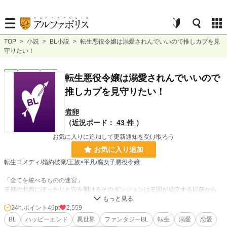
TOP
>
小説
>
BL小説
>
転生悪役令嬢は溺愛されんでいいので推しカプを見
守りたい！
BL
連載中
長編
転生悪役令嬢は溺愛されんでいいので
推しカプを見守りたい！
煮卵
（近況ボード：
43 件
）
お気に入りに追加して更新通知を受け取ろう
お気に入り追加
転生コメディ/婚約破棄/王族×平凡/腐女子悪役令嬢
「全てを統べるものの迷宮」
王都の北西にぽっかりと穴を開けるそのダンジョンは王国が成立する以前から
エルフの魔術師によって継承されてきた魔窟である。
24h.ポイント
49pt
2,559
数々の争いを経て大魔術師「全てを統べるもの」によって支配されたそのダンジ
BL
ハッピーエンド
異世界
ファンタジーBL
転生
溺愛
恋愛
ョンは