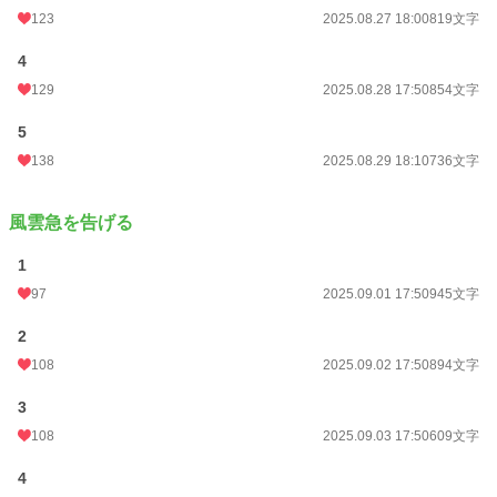
123
2025.08.27 18:00
819文字
文字数
19,045
4
更新日時
2025.09.26 17:50
129
2025.08.28 17:50
854文字
初回公開日時
2025.08.25 18:00
5
週間ポイント
337 pt (18,692 位)
138
2025.08.29 18:10
736文字
月間ポイント
1,577 pt (18,377 位)
年間ポイント
41,112 pt (12,095 位)
風雲急を告げる
累計ポイント
41,217 pt (49,379 位)
1
97
2025.09.01 17:50
945文字
2
108
2025.09.02 17:50
894文字
3
108
2025.09.03 17:50
609文字
4