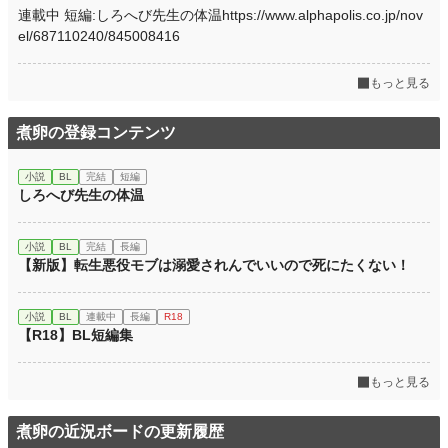
連載中 短編:しろへび先生の体温https://www.alphapolis.co.jp/nov
el/687110240/845008416
もっと見る
煮卵の登録コンテンツ
小説
BL
完結
短編
しろへび先生の体温
小説
BL
完結
長編
【新版】転生悪役モブは溺愛されんでいいので死にたくない！
小説
BL
連載中
長編
R18
【R18】BL短編集
もっと見る
煮卵の近況ボードの更新履歴