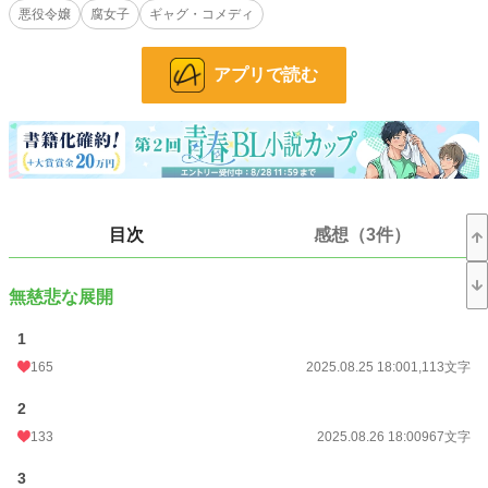
悪役令嬢
腐女子
ギャグ・コメディ
今現在王国と帝国の政治的なしがらみもあり、現在は放棄されていると噂され
る。
アプリで読む
婚約破棄によって王命に反抗したとみなされたアーベルは怒れる王によって
その探索に駆り出され、宮廷魔術師である俺リュシアンとともに派遣されること
になるがーー
※「【新版】転生悪役モブは溺愛されんでいいので死にたくない！」の続きで
す。
単品でも読めますが、よろしければ第一部もお読みください。
目次
感想（3件）
※※主人公は悪役令嬢ではありませんが途中で出てきます。
ーーーー
無慈悲な展開
校正・アイディア出しに生成AIを利用しています。
1
小説
16,069 位 / 228,589 件
165
2025.08.25 18:00
1,113文字
BL
3,859 位 / 31,384 件
2
お気に入り
195
133
2025.08.26 18:00
967文字
24h.ポイント
49 pt
3