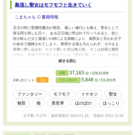
島流し聖女はモフモフと生きていく
こまちゃも
書籍情報
五才の時に聖属性魔法が発現。 厳しい修行にも耐え、聖女として
寝る間も惜しむ日々。 ある日王城に呼ばれて行ってみると、欲に
目が眩んだ父と腹違いの姉による策略により、偽聖女と言われ王子
の命令で捕縛されてしまう。 釈明する場も与えられず、そのまま
馬車に押し込まれ、たどり着いた先は無人島。 そこは凶暴な魔獣
が住み、各国で不可侵とされている「原初の島」だった。 お役目
から解放された聖女は、今日も無表情に自由を楽しむ！ ＊もしか
したら今後、逆ハーレム的な要素が出て来るかもしれません。そう
いったのはちょっと‥‥と思われる方は、ご注意ください。 ＊小
37,163
小説
位 / 228,619件
説家になろう様の方でも、のせて頂いております。
5,848
7pt
24h.ポイント
位 / 53,261件
ファンタジー
ファンタジー
モフモフ
イケオジ
聖女
無双
猫
異世界
ほのぼの
ほっこり
文字数 73,070
最終更新日 2024.01.18
登録日 2022.12.26