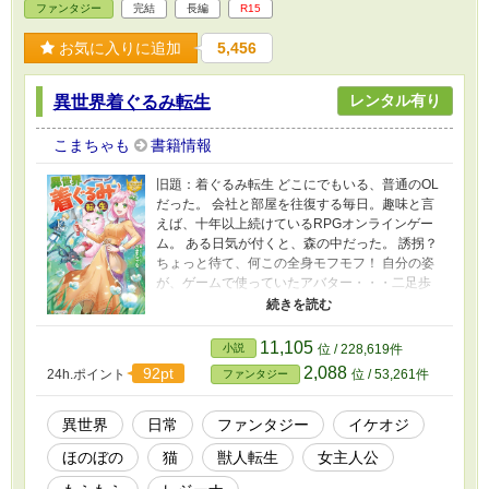
ファンタジー
完結
長編
R15
お気に入りに追加
5,456
レンタル有り
異世界着ぐるみ転生
こまちゃも
書籍情報
旧題：着ぐるみ転生 どこにでもいる、普通のOL
だった。 会社と部屋を往復する毎日。趣味と言
えば、十年以上続けているRPGオンラインゲー
ム。 ある日気が付くと、森の中だった。 誘拐？
ちょっと待て、何この全身モフモフ！ 自分の姿
が、ゲームで使っていたアバター・・・二足歩
行の巨大猫になっていた。 幸い、ゲームで培っ
たスキルや能力はそのまま。使っていたアイテ
ムバッグも中身入り！ 冒険者？そんな怖い事は
11,105
小説
位 / 228,619件
しません！ 目指せ、自給自足！ ＊小説家になろ
2,088
92pt
24h.ポイント
位 / 53,261件
ファンタジー
う様でも掲載中です
異世界
日常
ファンタジー
イケオジ
ほのぼの
猫
獣人転生
女主人公