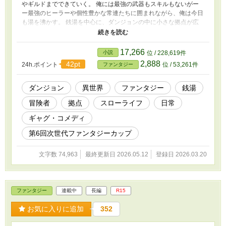
やギルドまでできていく。 俺には最強の武器もスキルもないがー
ー最強のヒーラーや個性豊かな常連たちに囲まれながら、俺は今日
も湯を沸かす。 銭湯を中心に、ダンジョンの中に小さな拠点が広
がっていく。 ――ダンジョン銭湯、本日も営業中。 人情系ドタバ
タ銭湯ファンタジーです(笑)
17,266
小説
位 / 228,619件
2,888
42pt
24h.ポイント
位 / 53,261件
ファンタジー
ダンジョン
異世界
ファンタジー
銭湯
冒険者
拠点
スローライフ
日常
ギャグ・コメディ
第6回次世代ファンタジーカップ
文字数 74,963
最終更新日 2026.05.12
登録日 2026.03.20
ファンタジー
連載中
長編
R15
お気に入りに追加
352