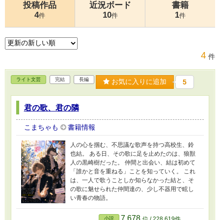
投稿作品
近況ボード
書籍
4
10
1
件
件
件
4
件
ライト文芸
完結
長編
お気に入りに追加
5
君の歌、君の隣
こまちゃも
書籍情報
人の心を掴む、不思議な歌声を持つ高校生、鈴
也結。 ある日、その歌に足を止めたのは、狼獣
人の黒崎樹だった。 仲間と出会い、結は初めて
「誰かと音を重ねる」ことを知っていく。 これ
は、一人で歌うことしか知らなかった結と、そ
の歌に魅せられた仲間達の、少し不器用で眩し
い青春の物語。
7,678
小説
位 / 228,619件