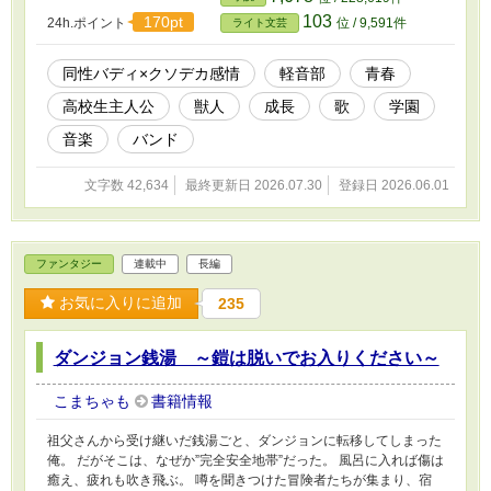
103
170pt
24h.ポイント
位 / 9,591件
ライト文芸
同性バディ×クソデカ感情
軽音部
青春
高校生主人公
獣人
成長
歌
学園
音楽
バンド
文字数 42,634
最終更新日 2026.07.30
登録日 2026.06.01
ファンタジー
連載中
長編
お気に入りに追加
235
ダンジョン銭湯 ～鎧は脱いでお入りください～
こまちゃも
書籍情報
祖父さんから受け継いだ銭湯ごと、ダンジョンに転移してしまった
俺。 だがそこは、なぜか”完全安全地帯”だった。 風呂に入れば傷は
癒え、疲れも吹き飛ぶ。 噂を聞きつけた冒険者たちが集まり、宿