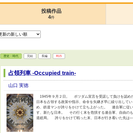
投稿作品
4
件
歴史・時代
完結
長編
R15
占領列車 -Occupied train-
山口 実徳
1945年９月２日。 ポツダム宣言を受諾して負けを認め
日本を占領する政策や指示、命令を矢継ぎ早に繰り出してい
め、鉄道マンが誇りをかけて立ち上がった。 連合軍に従い
す、新たな日本。 その行く末を危惧する連合軍、自由のも
道総局。 誇りをかけて戦った末、日本が行き着いた先は─