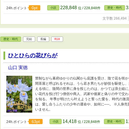
228,848
3
0pt
24h.ポイント
小説
位 / 228,848件
歴史・時代
文字数 266,494
歴史・時代
完結
長編
R18
ひとひらの花びらが
山口 実徳
禁制ながら幕府ゆかりの仏閣から庇護を受け、陰で花を咲か
間茶屋と呼ばれるそれは、うら若き男たちが妙技を駆使し、
える頃に、陰間の世界に身を投じたのは、かつては浪士組に
い花代を投げ打つ僧侶や商人、武家や後家と偽りの中で交わ
を知る。 年季が明けたら叶えようと誓った愛を、時代の激流
は、愛し合うふたりの少年の運命や、如何に──。 ※人身
いません。
14,418
1
63pt
24h.ポイント
小説
位 / 228,848件
歴史・時代