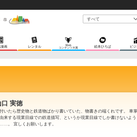
Web
稿漫画
レンタル
絵本ひろば
ビジ
コンテンツ大賞
山口 実徳
付いたら歴史物と鉄道物ばかり書いていた、物書きの端くれです。 車
由来する現業目線での鉄道描写、というか現業目線でしか書けないよう
……。 宜しくお願いします。