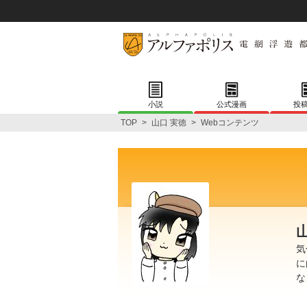
小説
公式漫画
投
TOP
>
山口 実徳
>
Webコンテンツ
気
に
な