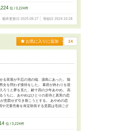
,224
位 / 3,224件
最終更新日 2025.08.27
登録日 2024.10.28
お気に入りに追加
14
せる茶屋が不忍の池の端、湯島にあった。 陰
男女を問わず接待をした。 幕府が終わりを迎
入ろうと夢を見た、齢十四の少年あやめ。 高
るうちに、あやめはひとりの若侍と真実の恋
が意図せず引き裂こうとする。 あやめの恋
売買や児童売春を肯定助長する意図は毛頭ござ
14
位 / 3,224件