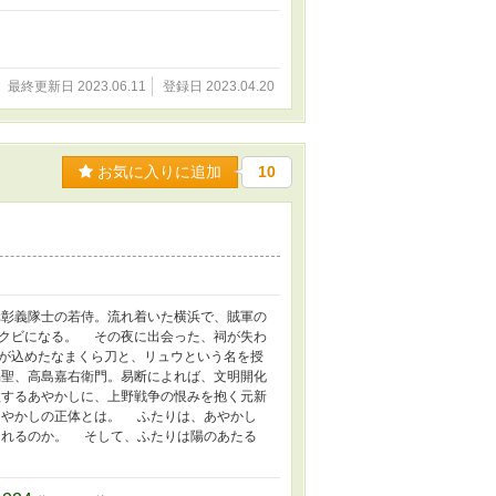
最終更新日 2023.06.11
登録日 2023.04.20
お気に入りに追加
10
彰義隊士の若侍。流れ着いた横浜で、賊軍の
クビになる。 その夜に出会った、祠が失わ
が込めたなまくら刀と、リュウという名を授
聖、高島嘉右衛門。易断によれば、文明開化
するあやかしに、上野戦争の恨みを抱く元新
あやかしの正体とは。 ふたりは、あやかし
切れるのか。 そして、ふたりは陽のあたる