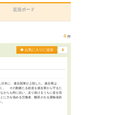
近況ボード
4
件
お気に入りに追加
6
た日本に、連合国軍が上陸した。連合軍は、
く。 その動脈たる鉄道を連合軍から守るた
ながらも時に抗い、走り抜けるうちに姿を現
とに力を強める労働者、翻弄される運輸省鉄
─。