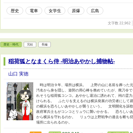
歴史
電車
女学生
原爆
広島
文字数 22,962
歴史・時代
完結
長編
稲荷狐となまくら侍 -明治あやかし捕物帖-
山口 実徳
時は明治９年、場所は横浜。 上野の山に名前を葬った元
汚名から身を隠し、遊郭の用心棒を務めていたが、廃刀令で
れそうな稲荷狐コンコ。あやかし退治に誘われて、祠の霊力
けられる。 ふたりを支えるのは横浜発展の功労者にして易
の横浜を恐ろしいあやかしが襲うという。 文明開化を謳歌
政府軍兵士もがコンコとリュウに襲いかかる。 恐ろしい
から横浜を守れるのか。 リュウは上野戦争の過去を断ち
場所に出られるのか。