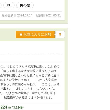
BL
男の娘
最終更新日 2024.07.14
登録日 2024.05.31
お気に入りに追加
9
春は、はじめてひとりで汽車に乗り、はじめて
 「新しく出来る家政女学校に通うんじゃけ
面電車に乗り合わせた夏子も同じ学校に通う
夢のような学校じゃねぇ」 しかし入学式兼
車ちゅうのに乗るんかね!?」 ここは、広島
走り出す。 楽しいことも、つらいことも、
たったひとつの爆弾が一瞬にして消し飛ば
。 残酷描写のある話には※を付けます。
,224
位 / 3,224件