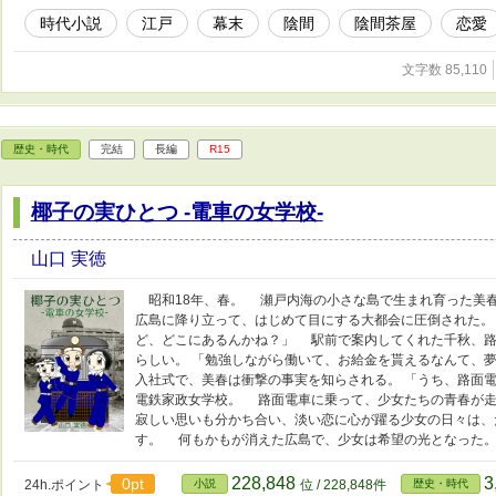
時代小説
江戸
幕末
陰間
陰間茶屋
恋愛
文字数 85,110
歴史・時代
完結
長編
R15
椰子の実ひとつ -電車の女学校-
山口 実徳
昭和18年、春。 瀬戸内海の小さな島で生まれ育った美
広島に降り立って、はじめて目にする大都会に圧倒された。
ど、どこにあるんかね？」 駅前で案内してくれた千秋、路
らしい。 「勉強しながら働いて、お給金を貰えるなんて、
入社式で、美春は衝撃の事実を知らされる。 「うち、路面電
電鉄家政女学校。 路面電車に乗って、少女たちの青春が
寂しい思いも分かち合い、淡い恋に心が躍る少女の日々は、
す。 何もかもが消えた広島で、少女は希望の光となった
228,848
3
0pt
24h.ポイント
小説
位 / 228,848件
歴史・時代