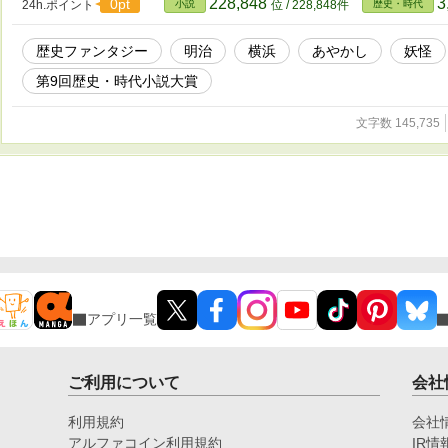
228,848
3
0pt
24h.ポイント
小説
位 / 228,848件
歴史・時代
歴史ファンタジー
明治
横浜
あやかし
妖怪
第9回歴史・時代小説大賞
文字数 145,735
アプリ一覧
ご利用について
会社
利用規約
会社
アルファコイン利用規約
IR情