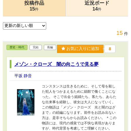
投稿作品
近況ボード
15
14
件
件
15
件
歴史・時代
完結
長編
お気に入りに追加
8
メゾン・クローズ 闇の向こうで見る夢
平坂 静音
コンスタンスは生きるために、そして母を殺し
た犯人をつかまえるために娼館で働くことにな
った。 そこで出会う娼婦たち、客たち、あらた
な出来事を経験し、彼女は大人になっていく。
この物語は「メゾン・クローズ 光と闇のはざ
まで」の続編になります。前作をお読み出ない
方は、是非そちらからお読みください。 ＊この
物語には、現代の感覚では不快な表現がありま
すが、時代背景を考慮してご理解ください。