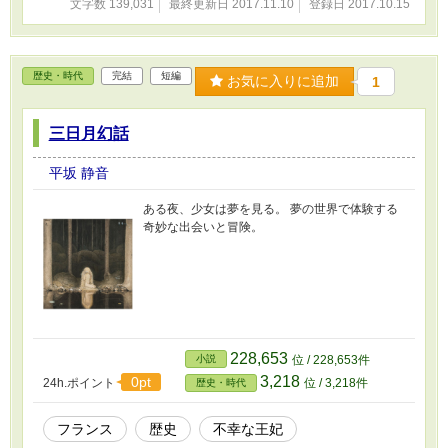
文字数 139,031
最終更新日 2017.11.10
登録日 2017.10.15
歴史・時代
完結
短編
お気に入りに追加
1
三日月幻話
平坂 静音
ある夜、少女は夢を見る。 夢の世界で体験する
奇妙な出会いと冒険。
228,653
小説
位 / 228,653件
3,218
0pt
24h.ポイント
位 / 3,218件
歴史・時代
フランス
歴史
不幸な王妃