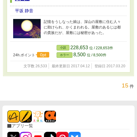
平坂 静音
記憶をうしなった娘は、深山の屋敷に住む人々
に助けられ、かくまわれる。屋敷のあるじは都
の貴族だが、屋敷には秘密があった。
228,653
小説
位 / 228,653件
8,500
0pt
24h.ポイント
位 / 8,500件
ホラー
文字数 26,533
最終更新日 2017.04.12
登録日 2017.03.20
15
件
アプリ一覧