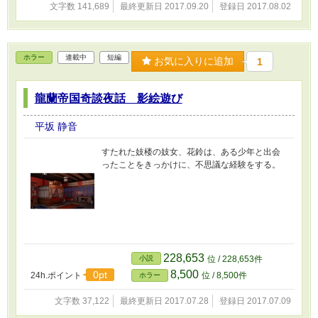
文字数 141,689
最終更新日 2017.09.20
登録日 2017.08.02
ホラー
連載中
短編
お気に入りに追加
1
龍蘭帝国奇談夜話 影絵遊び
平坂 静音
すたれた妓楼の妓女、花鈴は、ある少年と出会
ったことをきっかけに、不思議な経験をする。
228,653
小説
位 / 228,653件
8,500
0pt
24h.ポイント
位 / 8,500件
ホラー
文字数 37,122
最終更新日 2017.07.28
登録日 2017.07.09