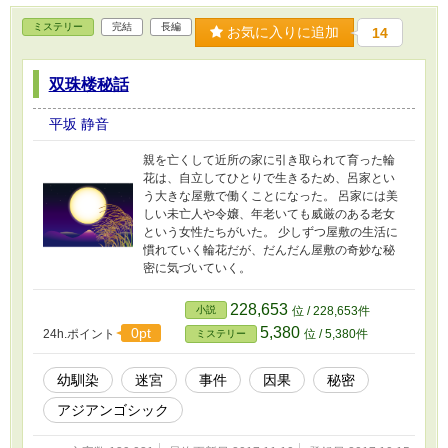
ミステリー
完結
長編
お気に入りに追加
14
双珠楼秘話
平坂 静音
親を亡くして近所の家に引き取られて育った輪
花は、自立してひとりで生きるため、呂家とい
う大きな屋敷で働くことになった。 呂家には美
しい未亡人や令嬢、年老いても威厳のある老女
という女性たちがいた。 少しずつ屋敷の生活に
慣れていく輪花だが、だんだん屋敷の奇妙な秘
密に気づいていく。
228,653
小説
位 / 228,653件
5,380
0pt
24h.ポイント
位 / 5,380件
ミステリー
幼馴染
迷宮
事件
因果
秘密
アジアンゴシック