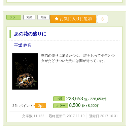
ホラー
完結
短編
お気に入りに追加
3
あの花の盛りに
平坂 静音
季節の盛りに消えた少女。 謎をおって少年と少
女がたどりついた先には闇が待っていた。
228,653
小説
位 / 228,653件
8,500
0pt
24h.ポイント
位 / 8,500件
ホラー
文字数 11,122
最終更新日 2017.11.10
登録日 2017.10.31