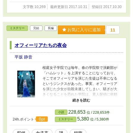
文字数 10,269
最終更新日 2017.10.31
登録日 2017.10.30
ミステリー
完結
長編
お気に入りに追加
11
オフィーリアたちの夜会
平坂 静音
桜庭女子学院では毎年、春の学院祭で演劇部が
「ハムレット」を上演することになっており、
そこでオフィーリアを演じた生徒は不幸になる
というジンクスがあった。事実、オフィーリア
を演じた少女が自殺未遂してしまい、騒ぎが大
きくなることを恐れた学院は、素人探偵に依頼
し、事実を調査することになる。 調べていくう
ちに少女たちの闇が見えてくる。
228,653
小説
位 / 228,653件
5,380
0pt
24h.ポイント
位 / 5,380件
ミステリー