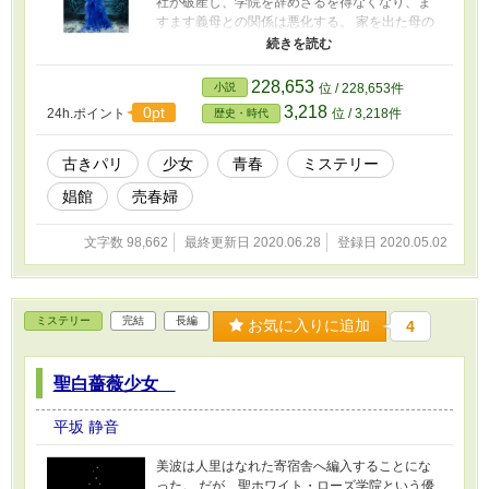
社が破産し、学院を辞めざるを得なくなり、ま
すます義母との関係は悪化する。 家を出た母の
行方をさがしていたとき、事件にまきこまれ、
コンスタンスの運命はさらに狂っていく。 世紀
末のパリ。夜の世界へと転落していく一人の少
228,653
小説
位 / 228,653件
女は、試練に揉まれ、したたかに強く生きる。
3,218
0pt
24h.ポイント
位 / 3,218件
歴史・時代
古きパリ
少女
青春
ミステリー
娼館
売春婦
文字数 98,662
最終更新日 2020.06.28
登録日 2020.05.02
ミステリー
完結
長編
お気に入りに追加
4
聖白薔薇少女
平坂 静音
美波は人里はなれた寄宿舎へ編入することにな
った。 だが、聖ホワイト・ローズ学院という優