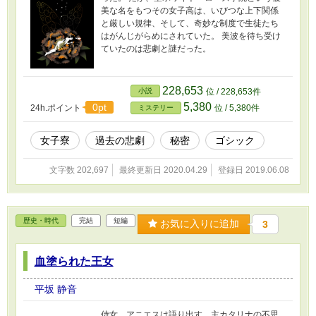
美な名をもつその女子高は、いびつな上下関係
と厳しい規律、そして、奇妙な制度で生徒たち
はがんじがらめにされていた。 美波を待ち受け
ていたのは悲劇と謎だった。
228,653
小説
位 / 228,653件
5,380
0pt
24h.ポイント
位 / 5,380件
ミステリー
女子寮
過去の悲劇
秘密
ゴシック
文字数 202,697
最終更新日 2020.04.29
登録日 2019.06.08
歴史・時代
完結
短編
お気に入りに追加
3
血塗られた王女
平坂 静音
侍女、アニエスは語り出す。主カタリナの不思