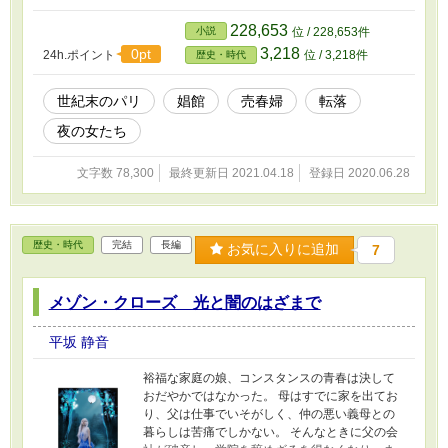
228,653
小説
位 / 228,653件
3,218
0pt
24h.ポイント
位 / 3,218件
歴史・時代
世紀末のパリ
娼館
売春婦
転落
夜の女たち
文字数 78,300
最終更新日 2021.04.18
登録日 2020.06.28
歴史・時代
完結
長編
お気に入りに追加
7
メゾン・クローズ 光と闇のはざまで
平坂 静音
裕福な家庭の娘、コンスタンスの青春は決して
おだやかではなかった。 母はすでに家を出てお
り、父は仕事でいそがしく、仲の悪い義母との
暮らしは苦痛でしかない。 そんなときに父の会