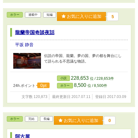
ホラー
連載中
短編
お気に入りに追加
5
龍蘭帝国奇談夜話
平坂 静音
伝説の帝国、龍蘭。夢の国、夢の都を舞台にし
て語られる不思議な物語。
228,653
小説
位 / 228,653件
8,500
0pt
24h.ポイント
位 / 8,500件
ホラー
文字数 120,873
最終更新日 2017.07.11
登録日 2017.03.09
ホラー
完結
長編
お気に入りに追加
0
阿古屋