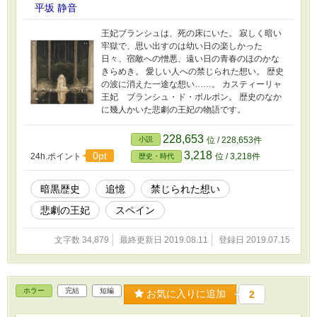
平坂 静音
王妃ブランシュは、死の床にいた。 寂しく暗い
牢獄で、思い出すのは幼い日の楽しかった
日々、宿敵への憎悪、遠い日の青春のほのかな
きらめき。 愛しい人への禁じられた想い。 歴史
の波に消えた一途な想い……。 カスティーリャ
王妃 ブランシュ・ド・ボルボン。 歴史のなか
に幾人かいた悲劇の王妃の物語です。
228,653
小説
位 / 228,653件
3,218
0pt
24h.ポイント
位 / 3,218件
歴史・時代
暗黒歴史
追憶
禁じられた想い
悲劇の王妃
スペイン
文字数 34,879
最終更新日 2019.08.11
登録日 2019.07.15
ホラー
完結
短編
お気に入りに追加
2