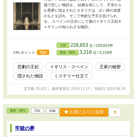
議で悲しい物語を。 結婚を前にして、不安から
か悪夢に悩まされたカタリナは、占い師の老婆
のもとを訪れ、そこで奇妙な予言を告げられ
る。 スペインの王女にして後のイギリス王妃キ
ャサリンの知られざる物語。
228,653
小説
位 / 228,653件
3,218
0pt
24h.ポイント
位 / 3,218件
歴史・時代
悲劇の王妃
イギリス・スペイン
王家の秘密
隠された物語
ミステリー仕立て
文字数 35,021
最終更新日 2019.11.17
登録日 2019.08.16
歴史・時代
完結
短編
お気に入りに追加
5
牢獄の夢