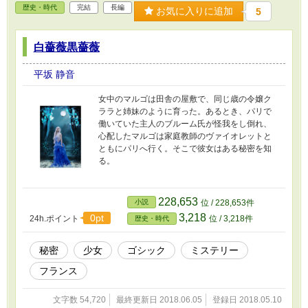
歴史・時代
完結
長編
お気に入りに追加
5
白薔薇黒薔薇
平坂 静音
女中のマルゴは田舎の屋敷で、同じ歳の令嬢ク
ララと姉妹のように育った。あるとき、パリで
働いていた主人のブルーム氏が怪我をし倒れ、
心配したマルゴは家庭教師のヴァイオレットと
ともにパリへ行く。そこで彼女はある秘密を知
る。
228,653
小説
位 / 228,653件
3,218
0pt
24h.ポイント
位 / 3,218件
歴史・時代
秘密
少女
ゴシック
ミステリー
フランス
文字数 54,720
最終更新日 2018.06.05
登録日 2018.05.10