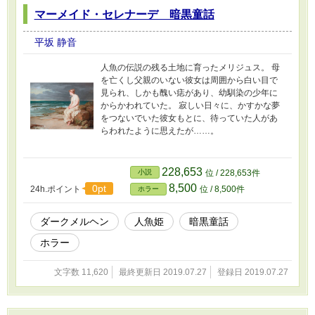
マーメイド・セレナーデ 暗黒童話
平坂 静音
人魚の伝説の残る土地に育ったメリジュス。 母
を亡くし父親のいない彼女は周囲から白い目で
見られ、しかも醜い痣があり、幼馴染の少年に
からかわれていた。 寂しい日々に、かすかな夢
をつないでいた彼女もとに、待っていた人があ
らわれたように思えたが……。
228,653
小説
位 / 228,653件
8,500
0pt
24h.ポイント
位 / 8,500件
ホラー
ダークメルヘン
人魚姫
暗黒童話
ホラー
文字数 11,620
最終更新日 2019.07.27
登録日 2019.07.27