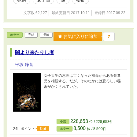
探偵
女子高
謎
秘密
文字数 62,127
最終更新日 2017.10.11
登録日 2017.09.22
ホラー
完結
長編
お気に入りに追加
7
闇より来たりし者
平坂 静音
女子大生の恵理は亡くなった祖母からある骨董
品を相続する。だが、そのなかには恐ろしい秘
密がかくされていた。
228,653
小説
位 / 228,653件
8,500
0pt
24h.ポイント
位 / 8,500件
ホラー