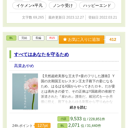
イケメン×平凡
ノンケ受け
ハッピーエンド
文字数 69,265
最終更新日 2023.12.27
登録日 2022.03.21
BL
完結
長編
R15
お気に入りに追加
412
すべてはあなたを守るため
高菜あやめ
【天然超絶美形な王太子×妾のフリした護衛】 Y
国の次期国王セレスタン王太子殿下の妾になる
ため、はるばるX国からやってきたロキ。だが妾
とは表向きの姿で、その正体はY国政府の依頼で
派遣された『雇われ』護衛だ。戴冠式を一か月
後に控え、殿下をあらゆる刺客から守りぬかな
くてはならない。しかしこの任務、殿下に素性
を知られないことが条件で、そのため武器も取
り上げられ、丸腰で護衛をするとか無茶な注文
9,533
小説
位 / 228,851件
をされる。ロキははたして殿下を守りぬけるの
2,071
127pt
24h.ポイント
位 / 31,440件
BL
か……愛情深い王太子殿下とポンコツ護衛のほ