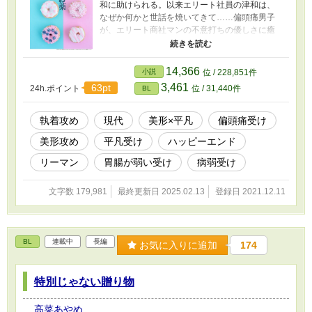
和に助けられる。以来エリート社員の津和は、
なぜか何かと世話を焼いてきて……偏頭痛男子
が、エリート商社マンの不意打ちの優しさに癒
される、頭痛よりもずっと厄介であたたかい癒
し系恋物語。【マイペース美形商社マン × 偏頭
痛持ちの清掃員】 ◾️スピンオフ①：社交的イケメ
14,366
小説
位 / 228,851件
ン営業 × 胃弱で塩対応なSE（千野の先輩・太
3,461
63pt
24h.ポイント
位 / 31,440件
BL
田） ◾️スピンオフ②：元モデル実業家 × 低血圧な
営業マン（営業担当・片瀬とその幼馴染）
執着攻め
現代
美形×平凡
偏頭痛受け
美形攻め
平凡受け
ハッピーエンド
リーマン
胃腸が弱い受け
病弱受け
文字数 179,981
最終更新日 2025.02.13
登録日 2021.12.11
BL
連載中
長編
お気に入りに追加
174
特別じゃない贈り物
高菜あやめ