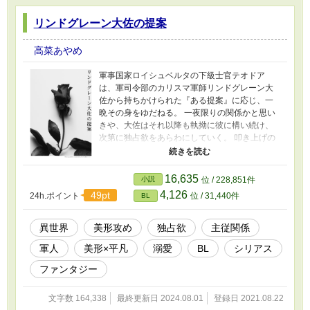
リンドグレーン大佐の提案
高菜あやめ
軍事国家ロイシュベルタの下級士官テオドア
は、軍司令部のカリスマ軍師リンドグレーン大
佐から持ちかけられた『ある提案』に応じ、一
晩その身をゆだねる。 一夜限りの関係かと思い
きや、大佐はそれ以降も執拗に彼に構い続け、
次第に独占欲をあらわにしていく。 叩き上げの
下士官と、支配欲を隠さない上官。上下関係か
ら始まる、甘くて苛烈な攻防戦。 【支配系美形
攻×出世欲強めな流され系受】
16,635
小説
位 / 228,851件
4,126
49pt
24h.ポイント
位 / 31,440件
BL
異世界
美形攻め
独占欲
主従関係
軍人
美形×平凡
溺愛
BL
シリアス
ファンタジー
文字数 164,338
最終更新日 2024.08.01
登録日 2021.08.22