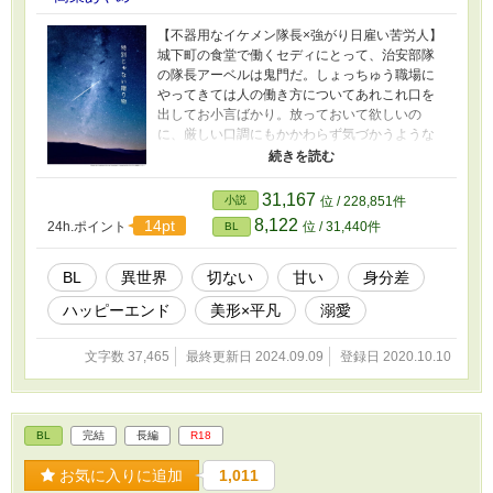
【不器用なイケメン隊長×強がり日雇い苦労人】
城下町の食堂で働くセディにとって、治安部隊
の隊長アーベルは鬼門だ。しょっちゅう職場に
やってきては人の働き方についてあれこれ口を
出してお小言ばかり。放っておいて欲しいの
に、厳しい口調にもかかわらず気づかうような
響きもあって、完全に拒絶できないから困
る……互いに素直になれない二人のじれじれス
トーリーです
31,167
小説
位 / 228,851件
8,122
14pt
24h.ポイント
位 / 31,440件
BL
BL
異世界
切ない
甘い
身分差
ハッピーエンド
美形×平凡
溺愛
文字数 37,465
最終更新日 2024.09.09
登録日 2020.10.10
BL
完結
長編
R18
お気に入りに追加
1,011