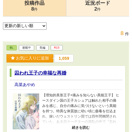
投稿作品
近況ボード
8
2
件
件
8
件
BL
連載中
長編
R15
お気に入りに追加
1,059
囚われ王子の幸福な再婚
高菜あやめ
【理知的美形王子×痛みを知らない異能王子】 ヒ
ースダイン国の王子カシュアは触れた相手の痛
みを感じ、自分の痛みに気づけないという異能
を持つ。特異な体質故に幼い頃に蠱毒を仕込ま
れ、嫁いだウェストリン国では四年間幽閉され
ていた。ある日クーデターの混乱の中で『忘れ
られた王子』として再び日の目をみることに。