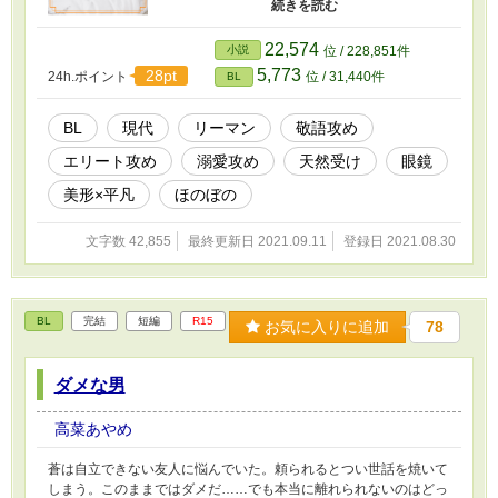
の呼び出しをくらってしまい、なりゆきで社長
秘書・入江のマンションに居候することに。少
し冷たそうでマイペースな入江と、ちょっとビ
22,574
小説
位 / 228,851件
ビりな野宮はうまく同居できるだろうか？ の
5,773
28pt
24h.ポイント
位 / 31,440件
BL
んびりほのぼのテレワークしてるリーマンのラ
ブコメディです
BL
現代
リーマン
敬語攻め
エリート攻め
溺愛攻め
天然受け
眼鏡
美形×平凡
ほのぼの
文字数 42,855
最終更新日 2021.09.11
登録日 2021.08.30
BL
完結
短編
R15
お気に入りに追加
78
ダメな男
高菜あやめ
蒼は自立できない友人に悩んでいた。頼られるとつい世話を焼いて
しまう。このままではダメだ……でも本当に離れられないのはどっ