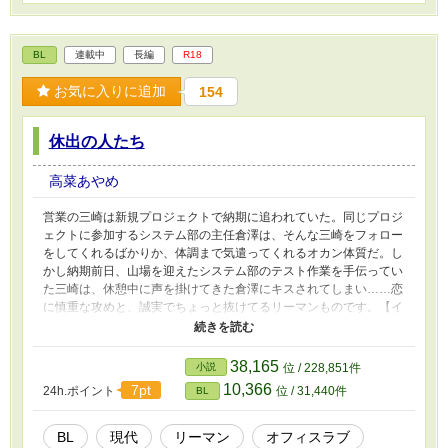
BL
連載中
長編
R18
お気に入りに追加
154
休出の人たち
高菜あやめ
営業の三崎は新規プロジェクトで納期に追われていた。同じプロジ
ェクトに参加するシステム部の主任倉澤は、そんな三崎をフォロー
をしてくれるばかりか、体調まで気遣ってくれるオカン体質だ。し
かし納期前日、山場を迎えたシステム部のテスト作業を手伝ってい
た三崎は、休憩中に声を掛けてきた倉澤にキスされてしまい……恋
に慎重な攻めと、誠実でちょっと抜けてるリーマンものです。【イ
ケメンで包容力あるけど恋に臆病？な攻ｘ真面目でちょっと抜けて
る受】
38,165
小説
位 / 228,851件
10,366
7pt
24h.ポイント
位 / 31,440件
BL
BL
現代
リーマン
オフィスラブ