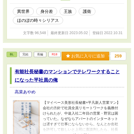
のぼの切ないラブコメディです
異世界
身分差
王族
護衛
ほのぼの時々シリアス
文字数 96,548
最終更新日 2023.05.02
登録日 2022.10.31
BL
完結
長編
R18
お気に入りに追加
259
有能社長秘書のマンションでテレワークすること
になった平社員の俺
高菜あやめ
【マイペース美形社長秘書×平凡新人営業マン】
会社の方針で社員全員リモートワークを義務付
けられたが、中途入社二年目の営業・野宮は困
っていた。なぜならアパートのインターネット
は遅すぎて仕事にならないから。なんとか出社
を許可して欲しいと上司に直談判したら、社長