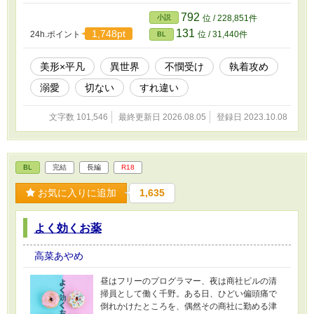
前国王の側室だった彼は存在を持て余された
末、冷徹で無口な第二王子バージルの妃として
792
小説
位 / 228,851件
再婚を命じられる。そんなバージルが、なぜか
131
1,748pt
24h.ポイント
位 / 31,440件
BL
カシュアに不器用な優しさを向けるのは、かつ
て妖精物語に恋した少年だったから。傷だらけ
の再婚から始まる二人の行く末は……。
美形×平凡
異世界
不憫受け
執着攻め
溺愛
切ない
すれ違い
文字数 101,546
最終更新日 2026.08.05
登録日 2023.10.08
BL
完結
長編
R18
お気に入りに追加
1,635
よく効くお薬
高菜あやめ
昼はフリーのプログラマー、夜は商社ビルの清
掃員として働く千野。ある日、ひどい偏頭痛で
倒れかけたところを、偶然その商社に勤める津