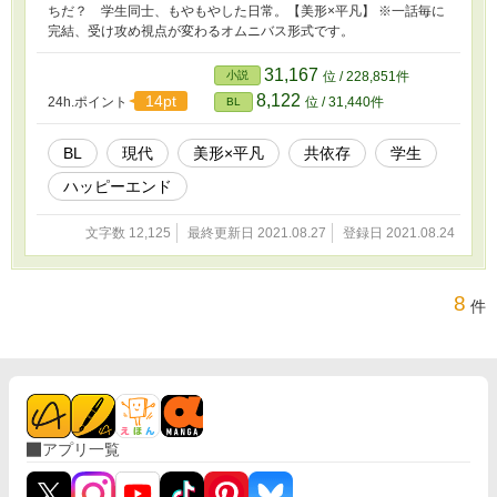
ちだ？ 学生同士、もやもやした日常。【美形×平凡】 ※一話毎に
完結、受け攻め視点が変わるオムニバス形式です。
31,167
小説
位 / 228,851件
8,122
14pt
24h.ポイント
位 / 31,440件
BL
BL
現代
美形×平凡
共依存
学生
ハッピーエンド
文字数 12,125
最終更新日 2021.08.27
登録日 2021.08.24
8
件
アプリ一覧