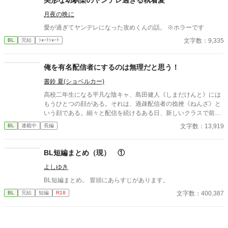
月夜の晩に
愛が過ぎてヤンデレになった攻めくんの話。 ※ホラーです
文字数：9,335
BL
完結
ｼｮｰﾄｼｮｰﾄ
俺を有名配信者にするのは無理だと思う！
書鈴 夏(ショベルカー)
高校二年生になる平凡な陰キャ、島田健人《しまだけんと》には
もうひとつの顔がある。それは、過疎配信者の捻挫《ねんざ》と
いう顔である。細々と配信を続けるある日、新しいクラスで前の
席に座った陽キャの完璧超人──笹川晴斗《ささかわはると》に特
文字数：13,919
BL
連載中
長編
定されてしまう。 弱みを握られたと青ざめる島田の予想を大きく
裏切る言葉が飛び出してきた。 「決めたわけ。お前のことを有名
にしようって」 「……あ、これだ、って。お前を有名にするのは
BL短編まとめ（現） ①
きっとすっげー大変だろ。一筋縄じゃいかない。だから、面白
よしゆき
い。──俺の青春は、これに打ち込むためにあるんだって、お前を
知った日にそう思った」 多彩な一軍陽キャ×過疎配信者陰キャで
BL短編まとめ。 冒頭にあらすじがあります。
す。
文字数：400,387
BL
完結
短編
R18