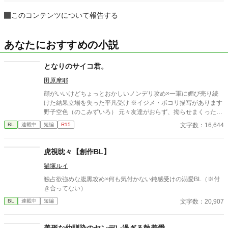
このコンテンツについて報告する
あなたにおすすめの小説
となりのサイコ君。
田原摩耶
顔がいいけどちょっとおかしいノンデリ攻め×一軍に媚び売り続
けた結果立場を失った平凡受け ※イジメ・ボコリ描写があります
野子空色（のこみずいろ） 元々友達がおらず、拗らせまくった末
に高校デビューで一軍の仲間入りしたくてプライド捨ててきた。
文字数：16,644
BL
連載中
短編
R15
周りを見下している。無事寿々のせいで転落し、サンドバッグ行
き。柚木のために日々寿々の弱味を探してる。 寿々功運（すずこ
ううん） 顔だけで生きてきた。マイペースでデリカシーはない。
虎視眈々【創作BL】
パーソナルスペースもおかしいし空気は読まない。でも顔がいい
猫塚ルイ
のでモテる。 柚木（ゆずき） 一軍。普通にクズ。寿々の弱味を野
子に探らせてる。 奈頭（なず） 一軍。柚木の取り巻き１。女好
独占欲強めな腹黒攻め×何も気付かない鈍感受けの溺愛BL（※付
き。
き合ってない）
文字数：20,907
BL
連載中
短編
美形な幼馴染のヤンデレ過ぎる執着愛