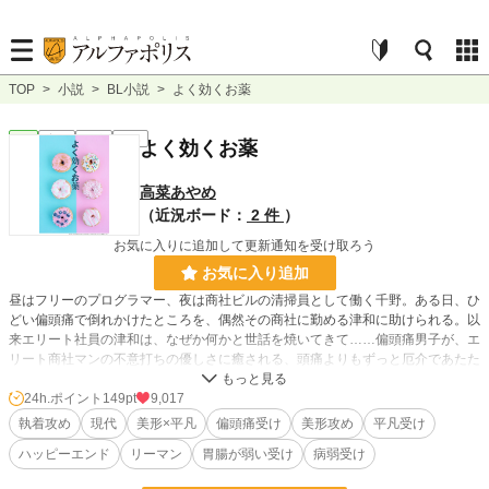
TOP
>
小説
>
BL小説
>
よく効くお薬
BL
完結
長編
R18
よく効くお薬
高菜あやめ
（近況ボード：
2 件
）
お気に入りに追加して更新通知を受け取ろう
お気に入り追加
昼はフリーのプログラマー、夜は商社ビルの清掃員として働く千野。ある日、ひ
どい偏頭痛で倒れかけたところを、偶然その商社に勤める津和に助けられる。以
来エリート社員の津和は、なぜか何かと世話を焼いてきて……偏頭痛男子が、エ
リート商社マンの不意打ちの優しさに癒される、頭痛よりもずっと厄介であたた
かい癒し系恋物語。【マイペース美形商社マン × 偏頭痛持ちの清掃員】
◾️スピンオフ①：社交的イケメン営業 × 胃弱で塩対応なSE（千野の先輩・太田）
24h.ポイント
149pt
9,017
◾️スピンオフ②：元モデル実業家 × 低血圧な営業マン（営業担当・片瀬とその幼
執着攻め
現代
美形×平凡
偏頭痛受け
美形攻め
平凡受け
馴染）
ハッピーエンド
リーマン
胃腸が弱い受け
病弱受け
小説
8,333 位 / 228,666 件