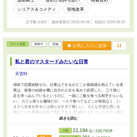
護衛騎士
攻めが気持ち悪い
執着攻め
らと懐いてくる少し気持ちの悪い護衛騎士と一緒に領地開発をしな
がら自分らしさを取り戻していくコミカル＆少しシリアスななお話
シリアス＆コメディ
領地改革
です 「手グセの悪さは変わってないじゃないか」 「お褒めにあず
かり光栄です」
文字数 8,682
最終更新日 2026.06.08
登録日 2026.06.05
ライト文芸
連載中
長編
お気に入りに追加
11
私と君のマスタードみたいな日常
天宮叶
地味で恋愛経験ゼロ。仕事はできるがどこか孤独感を抱えている美
華は、後輩の結婚を機に自分の人生を省みて絶望した。 三十路に
足を突っ込んでいるというのに、一緒にご飯を食べる相手すらいな
い。 カフェ巡りが趣味だが、一人で食べてもどこか味気なく、い
まさら友達を作るには拗らせすぎて難しい。 そんな空虚な思いを
抱えていた美華は広告で流れてきた【Cafeとも】というカフェ巡り
が好きな人のためのマッチングアプリに興味をひかれ勢いで登録し
てしまった。 しかも女の子同士でもマッチング可能だというでは
ないか。 はじめは半信半疑だった美華だったが、マッチングした
22,194
小説
位 / 228,792件
相手と話が弾み、トントン拍子に会うことになった。 緊張しなが