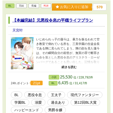
BL
完結
長編
R18
お気に入りに追加
570
【本編完結】元悪役令息の平穏ライフプラン
天宮叶
いじめられっ子の蓮斗は、暴力を振るわれて空
き教室で倒れている所を、三美学園の生徒会長
である輝に見られてしまう。輝の顔を見た蓮斗
は、その瞬間自分の前世が、無実の罪で断罪さ
れ命を落とした悪役令息のアリステラ・ローゼ
ンバーグであることを思い出した。記憶を取り
戻した蓮斗は、今世こそは平穏に生きるという
目標をたてる。ひとまずは、前世でアリステラ
が想いを寄せていたシリルにそっくりであり、
25,530
小説
位 / 228,792件
学園の人気者である輝とは関わらないようにす
6,435
21pt
24h.ポイント
位 / 31,417件
BL
ると決める。しかし、蓮斗の意思とは裏腹に輝
が蓮斗へと近づいてきて_____ 溺愛王子様系生
徒会長 × 元悪役令息（免罪）のツンデレ強気受
BL
悪役令息
王太子
現代ファンタジー
け のドタバタラブコメディです（予定） 受けが
学園BL
溺愛
過去あり
第12回BL大賞
一人で大暴れしてます（笑） 【受け】 香波 蓮
斗（かなみ れんと） 18歳 黒髪 明るめブラウ
ハッピーエンド
男爵令嬢
ンの瞳 いじめられっ子美人 生徒会長と顔をあわ