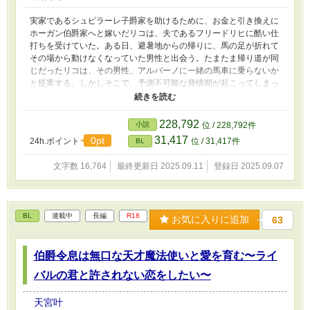
実家であるシュピラーレ子爵家を助けるために、お金と引き換えに
ホーガン伯爵家へと嫁いだリコは、夫であるフリードリヒに酷い仕
打ちを受けていた。ある日、避暑地からの帰りに、馬の足が折れて
その場から動けなくなっていた男性と出会う。たまたま帰り道が同
じだったリコは、その男性、アルバーノに一緒の馬車に乗らないか
と提案する。しかしそこで、予測不可能な発情期が起こってしまっ
た。更に番持ちのリコのフェロモンがなぜかアルバーノにも感じる
ことができてしまい、二人は事故で体を繋げてしまう。さらに、番
契約の上書きが行われてしまい……。 不憫なお飾りオメガが、運
228,792
小説
位 / 228,792件
命の番と出会い未来を切り開いていくお話 これは許されない恋だ
31,417
0pt
24h.ポイント
位 / 31,417件
BL
とわかっていた──
文字数 16,764
最終更新日 2025.09.11
登録日 2025.09.07
BL
連載中
長編
R18
お気に入りに追加
63
伯爵令息は無口な天才魔法使いと愛を育む〜ライ
バルの君と許されない恋をしたい〜
天宮叶