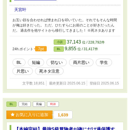
天宮叶
お互い顔を合わせれば憎まれ口を叩いていた。それでもそんな時間
が俺は好きだった。 ただ、ひたすらにお前のことが好きだったん
だ。 過去作を他サイトから移行してきました！ ※死ネタあります
37,143
小説
位 / 228,792件
9,855
7pt
24h.ポイント
位 / 31,417件
BL
BL
短編
切ない
両片思い
学生
片思い
死ネタ注意
文字数 18,851
最終更新日 2025.06.15
登録日 2025.06.15
BL
完結
長編
R18
お気に入りに追加
1,639
【本編完結】最強S級冒険者が俺にだけ過保護す