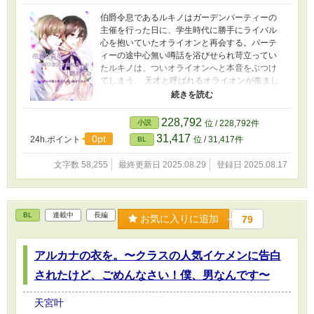
伯爵令息であるルキノはガーデンパーティーの
主催を行った日に、学生時代に勝手にライバル
心を抱いていたオライオンと再会する。パーテ
ィーの途中心無い噂話を浴びせられ苛立ってい
たルキノは、ついオライオンへと本音をぶつけ
てしまう。 天才と呼ばれるオライオンが羨まし
く、なんでも持っていると捻くれたことを考え
ていた。しかしオライオンが幼い頃に病のせい
で耳が聴こえなくなってしまったことを知って
228,792
小説
位 / 228,792件
しまう。 彼と関わるうちに助けてあげたいと思
31,417
0pt
24h.ポイント
位 / 31,417件
BL
うようになったルキノは、自身の得意な薬草学
の知識を活用し病を治すための特効薬を調合し
文字数 58,255
最終更新日 2025.08.29
登録日 2025.08.17
ようと試みる。 しかし、ルキノには公爵家の嫡
男であり魔法騎士団団長のエイリークとの婚約
話が出ており── 耳の聞こえない天才魔法使い ×
努力家の報われない受け が紡ぐ、努力と涙とす
BL
連載中
長編
お気に入りに追加
79
れ違いを経て成長するファンタジーBL 「結局全
部諦めきれないんです。我儘ですよね」 ※専門
的な表現が含まれますが、作者は専門家ではな
アルカナの衣を。〜クラスの人気イケメンに告白
いため間違った表記がある場合があります タイ
トル変更しました
されたけど、ごめんなさい！僕、男なんです〜
天宮叶