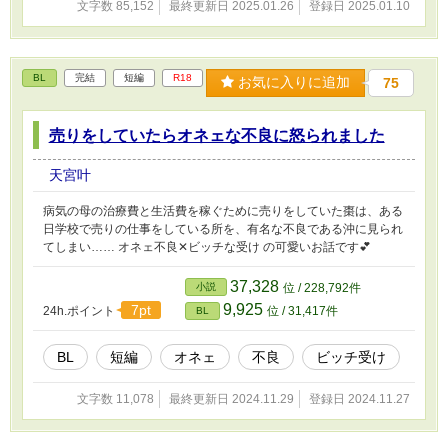
文字数 85,152
最終更新日 2025.01.26
登録日 2025.01.10
り、未来へと羽ばたくために藻掻く、切なくも
応援したくなるＤｏｍＳｕｂストーリをお楽し
みください。 ※ＤｏｍＳｕｂユニバースを含む
作品となっております。苦手な方はご自衛くだ
BL
完結
短編
R18
お気に入りに追加
75
さい。 ※独自設定強めでお送りいたします。
売りをしていたらオネェな不良に怒られました
天宮叶
病気の母の治療費と生活費を稼ぐために売りをしていた棗は、ある
日学校で売りの仕事をしている所を、有名な不良である沖に見られ
てしまい…… オネェ不良✕ビッチな受け の可愛いお話です💕
37,328
小説
位 / 228,792件
9,925
7pt
24h.ポイント
位 / 31,417件
BL
BL
短編
オネェ
不良
ビッチ受け
文字数 11,078
最終更新日 2024.11.29
登録日 2024.11.27