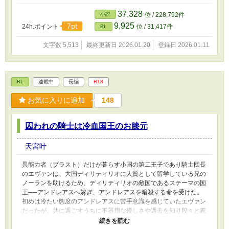
ろうと前を向くオメガ の穏やかで切ない愛の物語。 こちらの作
品は【愛する人に贈る5つの言葉BLアンソロジー】に寄稿していた
37,328
小説
位 / 228,792件
作品です。
9,925
7pt
24h.ポイント
位 / 31,417件
BL
文字数 5,513
最終更新日 2026.01.20
登録日 2026.01.11
BL
連載中
長編
R18
お気に入りに追加
148
囚われの騎士は冷血国王のお膝元
天宮叶
異能力者（ブラスト）だけが暮らす小国の第二王子であり騎士団長
のエヴァンは、大国ディリティリオに人質として留学している兄の
ノーランを助けるため、ディリティリオの敵国であるステーマの国
王──アンドレアスへ嫁ぎ、アンドレアスを暗殺する命を受けた。
初めは冷たい態度のアンドレアスに苦手意識を感じていたエヴァン
だったが、共に過ごすうちに不器用な優しさや過去を知り段々と惹
かれ始める。 そしてアンドレアスに手をかけることに戸惑いを感
じるようになった。 しかしある日、ディリティリオ国からステー