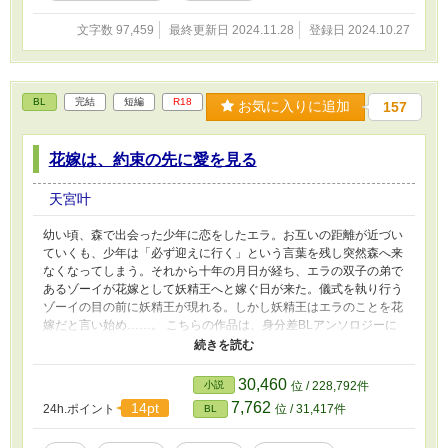
せたときに、悪役令息だった前世を思い出す 前
文字数 97,459
最終更新日 2024.11.28
登録日 2024.10.27
世では絶世の美人だったので、身だしなみを整
えるようになる（目立ちたくないのに逆効果）
令息時代 アリステラ･ローゼンバーグ 王子の幼
馴染 公爵家出身 所作がめちゃくちゃ綺麗 罪を擦
BL
完結
短編
R18
り付けられて死亡 今世こそは大人しく平穏に生
お気に入りに追加
157
きたい！とかんがえる やることなすこと裏目に
出るおバカっ子 【攻め】 安藤 輝（あんどう
花嫁は、約束の先に愛を見る
こう） 19歳 色素の薄いブラウン 青みがかった
グレーの瞳 ハーフ 令息時代好きだった王子に顔
が激似 少し天然。自分から逃げようとする受け
天宮叶
を新鮮に思う。基本優しい シリル･ヘルナンデス
輝の前世（？） BL大賞参加作品です！よろしく
幼い頃、森で出会った少年に恋をしたエラ。お互いの距離が近づい
お願いします
ていくも、少年は「必ず迎えに行く」という言葉を残し突然森へ来
なくなってしまう。それから十年の月日が経ち、エラの双子の弟で
あるゾーイが花嫁として妖精王へと嫁ぐ日が来た。儀式を執り行う
ゾーイの目の前に妖精王が現れる。しかし妖精王はエラのことを花
嫁だと言い始め……。 こちらの作品は、身分差BLアンソロジーに
寄稿していたものを、転載したものです。 現在、身分差BLアンソ
ロジーは販売終了となっております。
30,460
小説
位 / 228,792件
7,762
14pt
24h.ポイント
位 / 31,417件
BL