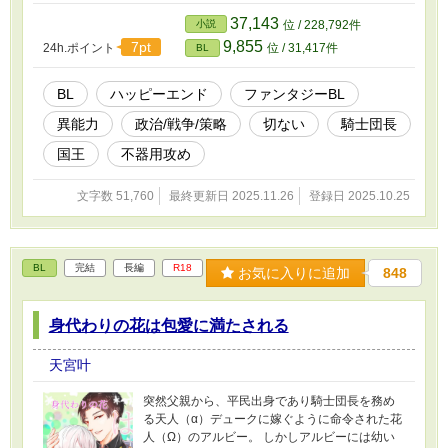
マ国へ使者がやってくる。そして使者にアンドレアスを殺すように
37,143
小説
位 / 228,792件
催促されたエヴァンは選択を迫られるが── 愛を知らない不器用な
9,855
7pt
24h.ポイント
位 / 31,417件
BL
国王 × 国のために駆ける騎士団長 の切なくも甘くエッチな異世界
ファンタジーBLです
BL
ハッピーエンド
ファンタジーBL
異能力
政治/戦争/策略
切ない
騎士団長
国王
不器用攻め
文字数 51,760
最終更新日 2025.11.26
登録日 2025.10.25
BL
完結
長編
R18
お気に入りに追加
848
身代わりの花は包愛に満たされる
天宮叶
突然父親から、平民出身であり騎士団長を務め
る天人（α）デュークに嫁ぐように命令された花
人（Ω）のアルビー。 しかしアルビーには幼い