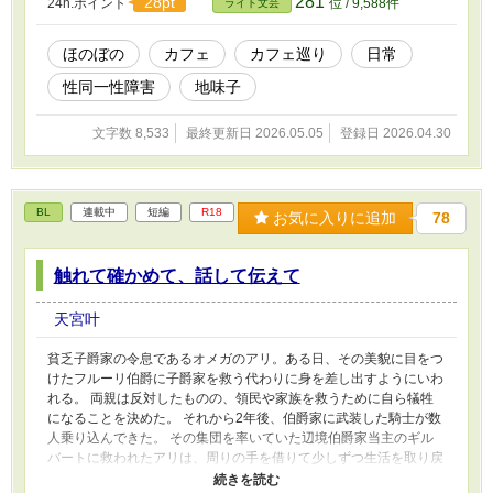
281
28pt
24h.ポイント
位 / 9,588件
ライト文芸
ら迎えた当日、待ち合わせ場所にやってきたのは物腰の柔らかなイ
ケメンで── 「心が女の子だって言ったら怖いかな？」 彼はそう言
って、臆病風に吹かれたみたいにうつむいた。 「そんなことない
ほのぼの
カフェ
カフェ巡り
日常
よ。それに私なんて地味で恋愛すらしたことなくて、おしゃれとか
性同一性障害
地味子
も全くわかんなくてさ。って、なんのフォローにもなってないんだ
けど、その……だから、きよちゃんはきれいだよ」 カフェ巡りが
好きな二人が出会って心を通わせて親友になっていく切なくてでも
文字数 8,533
最終更新日 2026.05.05
登録日 2026.04.30
甘くて楽しくて、笑える日常のお話 人生ってマスタードみたいに
酸っぱくて辛いけど、同じくらい甘くて美味しいものだよね
BL
連載中
短編
R18
お気に入りに追加
78
触れて確かめて、話して伝えて
天宮叶
貧乏子爵家の令息であるオメガのアリ。ある日、その美貌に目をつ
けたフルーリ伯爵に子爵家を救う代わりに身を差し出すようにいわ
れる。 両親は反対したものの、領民や家族を救うために自ら犠牲
になることを決めた。 それから2年後、伯爵家に武装した騎士が数
人乗り込んできた。 その集団を率いていた辺境伯爵家当主のギル
バートに救われたアリは、周りの手を借りて少しずつ生活を取り戻
していき── 心優しい辺境伯爵当主アルファ × 必死に過去を捨て去