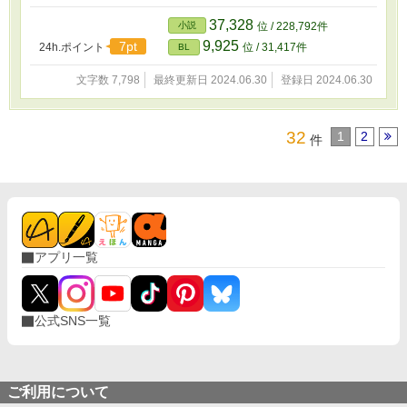
37,328
小説
位 / 228,792件
9,925
7pt
24h.ポイント
位 / 31,417件
BL
文字数 7,798
最終更新日 2024.06.30
登録日 2024.06.30
32
1
2
件
アプリ一覧
公式SNS一覧
ご利用について