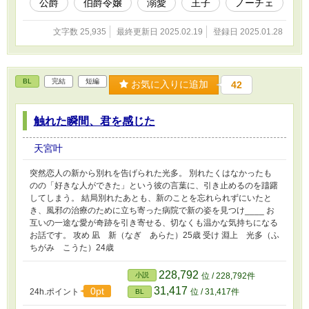
公爵
伯爵令嬢
溺愛
王子
ノーチェ
フェリクスに呼び止められてしまう。 さらにル
ーナにはフェリクスの魅了の魔法が効かないこ
とがわかり── 無能だと馬鹿にされてきた令嬢
文字数 25,935
最終更新日 2025.02.19
登録日 2025.01.28
が、天才魔法使いの公爵の力を借りて、強く成
長していくファンタジーラブロマンスです！ よ
ろしくお願いします(●´ω｀●)
BL
完結
短編
お気に入りに追加
42
触れた瞬間、君を感じた
天宮叶
突然恋人の新から別れを告げられた光多。 別れたくはなかったも
のの「好きな人ができた」という彼の言葉に、引き止めるのを躊躇
してしまう。 結局別れたあとも、新のことを忘れられずにいたと
き、風邪の治療のために立ち寄った病院で新の姿を見つけ____ お
互いの一途な愛が奇跡を引き寄せる、切なくも温かな気持ちになる
お話です。 攻め 凪 新（なぎ あらた）25歳 受け 淵上 光多（ふ
ちがみ こうた）24歳
228,792
小説
位 / 228,792件
31,417
0pt
24h.ポイント
位 / 31,417件
BL