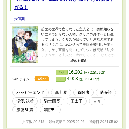
ぎる！
天宮叶
前世の世界で亡くなった主人公は、突然知らな
い世界で知らない人物、クリスの身体へと転生
してしまう。クリスが眠っていた屋敷の主であ
るダリウスに、思い切って事情を説明した主人
公。しかし事情を聞いたダリウスは突然「結婚
しようか」と主人公に求婚してくる。 なんとか
その求婚を断り、ダリウスと共に屋敷の外へと
出た主人公は、自分が転生した世界が魔法やモ
ンスターの存在するファンタジー世界だと気が
16,202
小説
位 / 228,792件
つき冒険者を目指すことにするが＿＿＿＿ 過保
3,908
49pt
24h.ポイント
位 / 31,417件
BL
護すぎる大型犬系最強S級冒険者攻めに振り回さ
れていると思いきや、自由奔放で強気な性格を
発揮して無自覚に振り回し返す元気な受けのド
ハッピーエンド
異世界
冒険者
過保護
タバタオメガバースラブコメディの予定 要所要
溺愛/執着
騎士団長
王太子
甘々
所シリアスが入ります。
濃密BL賞
濃密BL
文字数 80,248
最終更新日 2025.03.08
登録日 2024.05.02