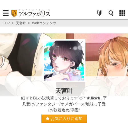
TOP
>
天宮叶
>
Webコンテンツ
天宮叶
細々とBL小説執筆しております´ω`* ❀.like❀. 平
凡受け/ファンタジー/オメガバース/地味っ子受
け/執着攻め/溺愛/
お気に入りに追加