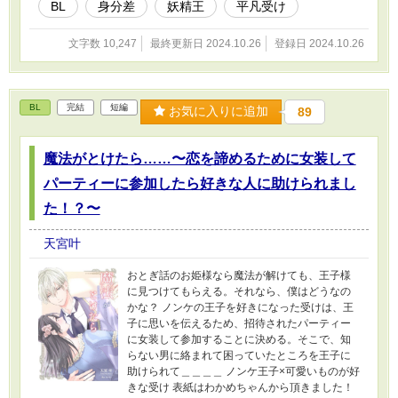
BL
身分差
妖精王
平凡受け
文字数 10,247
最終更新日 2024.10.26
登録日 2024.10.26
BL
完結
短編
お気に入りに追加
89
魔法がとけたら……〜恋を諦めるために女装して
パーティーに参加したら好きな人に助けられまし
た！？〜
天宮叶
おとぎ話のお姫様なら魔法が解けても、王子様
に見つけてもらえる。それなら、僕はどうなの
かな？ ノンケの王子を好きになった受けは、王
子に思いを伝えるため、招待されたパーティー
に女装して参加することに決める。そこで、知
らない男に絡まれて困っていたところを王子に
助けられて＿＿＿＿ ノンケ王子×可愛いものが好
きな受け 表紙はわかめちゃんから頂きました！