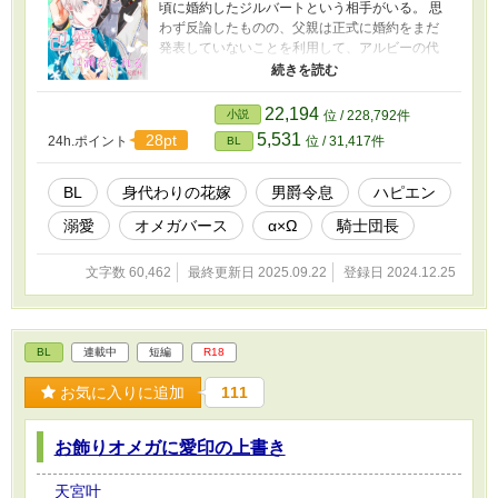
頃に婚約したジルバートという相手がいる。 思
わず反論したものの、父親は正式に婚約をまだ
発表していないことを利用して、アルビーの代
わりに弟のオリビアをジルバートと婚約させる
と言い出した。 更に、ジルバートとオリビアが
両思いだと知ったアルビーは、悲しみに暮れて
22,194
小説
位 / 228,792件
言葉が出なくなってしまう。 結局、デュークに
5,531
28pt
24h.ポイント
位 / 31,417件
BL
嫁ぐことになったアルビー。 初めは、口が悪く
粗暴な態度のデュークのことを怖がっていたア
ルビー。しかし、デュークのストレートな優し
BL
身代わりの花嫁
男爵令息
ハピエン
さや言葉に段々と絆されていき、いつの間にか
溺愛
オメガバース
α×Ω
騎士団長
彼のことを好きになっていって─── 元平民出身
で口は悪いけど溺愛しまくり系騎士団長 × 自分
に自信を持てない受け の焦れった可愛いラブラ
文字数 60,462
最終更新日 2025.09.22
登録日 2024.12.25
ブなお話です 世界観統一のため αを『天人』 Ω
を『花人』 βを『常人』 と表記しています。 基
本的には普通のオメガバースです よろしくお願
いしますm(_ _)m
BL
連載中
短編
R18
お気に入りに追加
111
お飾りオメガに愛印の上書き
天宮叶