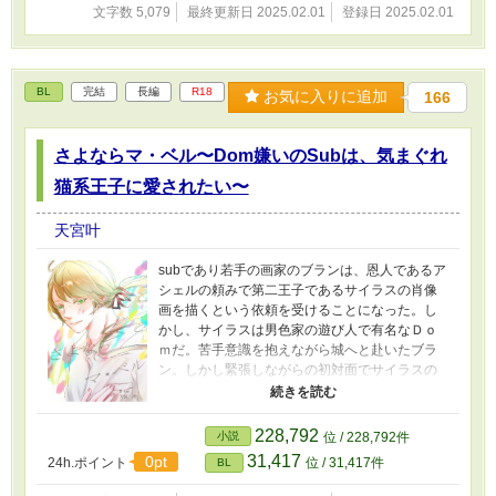
文字数 5,079
最終更新日 2025.02.01
登録日 2025.02.01
BL
完結
長編
R18
お気に入りに追加
166
さよならマ・ベル〜Dom嫌いのSubは、気まぐれ
猫系王子に愛されたい〜
天宮叶
subであり若手の画家のブランは、恩人であるア
シェルの頼みで第二王子であるサイラスの肖像
画を描くという依頼を受けることになった。し
かし、サイラスは男色家の遊び人で有名なＤｏ
ｍだ。苦手意識を抱えながら城へと赴いたブラ
ン。しかし緊張しながらの初対面でサイラスの
美しさに目を奪われてしまう。 その美しさとは
相まって、気まぐれで軽薄なサイラスと関わる
うちに、ブランは段々とサイラスへ惹かれてい
228,792
小説
位 / 228,792件
くが── 過去のトラウマから人間を恐れ肖像画を
31,417
0pt
24h.ポイント
位 / 31,417件
BL
描くことのできない画家と、過去に囚われて自
身を嫌悪している遊び人王子が出会い、愛を知