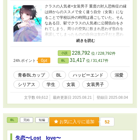
クラスの人気者×女装男子 重度の対人恐怖症の縁
は姉からのススメで全く違う自分（女装）にな
ることで学校以外の時間は過ごしていた。そん
なある日、駅でクラスの人気者に公開告白をさ
れてしまう。周りの空気に飲まれ思わず告白を
承諾してしまったものの自分は女の子だと思わ
れているし相手はあの爽やかイケメンで人気者
の柊木君。 右往左往しながらも少しずつ歩み寄
っていくラブストーリーです。 シリアス展開あ
228,792
小説
位 / 228,792件
ります ※最初は受け視点ですが途中から攻め視
31,417
0pt
24h.ポイント
位 / 31,417件
BL
点に変わります
青春BLカップ​
BL
ハッピーエンド
溺愛
シリアス
学生
女装
女装男子
文字数 69,612
最終更新日 2025.08.21
登録日 2025.08.04
BL
完結
短編
お気に入りに追加
52
失恋〜Lost love〜