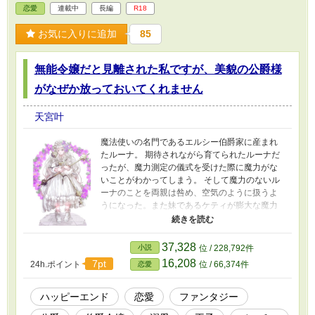
恋愛
連載中
長編
R18
お気に入りに追加
85
無能令嬢だと見離された私ですが、美貌の公爵様
がなぜか放っておいてくれません
天宮叶
魔法使いの名門であるエルシー伯爵家に産まれ
たルーナ。 期待されながら育てられたルーナだ
ったが、魔力測定の儀式を受けた際に魔力がな
いことがわかってしまう。 そして魔力のないル
ーナのことを両親は咎め、空気のように扱うよ
うになった。また妹であるケティが膨大な魔力
を有しているとわかると、ルーナの扱いはます
ます酷くなってしまう。 ある日、ケティの引き
立て役として一緒に参加したデビュタント。 そ
37,328
小説
位 / 228,792件
こでルーナは周りから無能令嬢だと馬鹿にされ
16,208
7pt
24h.ポイント
位 / 66,374件
恋愛
てしまう。 さらに男に絡まれてしまい、困って
いると美貌の公爵と呼ばれているフェリクスが
通りかかり助けてくれる。 フェリクスにお礼を
ハッピーエンド
恋愛
ファンタジー
伝えて別れようとしたルーナだったが、なぜか