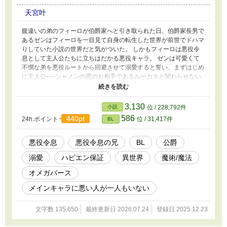
天宮叶
腹違いの弟のフィーロが伯爵家へと引き取られた日、伯爵家長男で
あるゼンはフィーロを一目見て自身の転生した世界が前世でドハマ
りしていた小説の世界だと気がついた。 しかもフィーロは悪役令
息として主人公たちに立ちはだかる悪役キャラ。 ゼンは可愛くて
不憫な弟を悪役ルートから回避させて溺愛すると誓い、まずはじめ
に主人公──シャノンの恋のお相手であるルーカスと関わらせない
ようにしようと奮闘する。 しかし両親がルーカスとフィーロの婚
約話を勝手に決めてきた。しかもフィーロはベータだというのにオ
メガだと偽って婚約させられそうになる。 ゼンはその婚約を阻止
3,130
小説
位 / 228,792件
するべく、伯爵家の使用人として働いているシャノンを物語よりも
586
440pt
24h.ポイント
位 / 31,417件
BL
早くルーカスと会わせようと試みる。 しかしなぜか、ルーカスが
ゼンを婚約の相手に指名してきて！？ 弟loveな表向きはクール受け
が、王子系攻めになぜか溺愛されちゃう、ドタバタほのぼのオメガ
悪役令息
悪役令息の兄
BL
公爵
バースBLです シリアスもあります BL人気ランキング・最高2位 ホ
溺愛
ハピエン保証
異世界
魔術/魔法
ットランキング・最高10位 ありがとうございます
オメガバース
メインキャラに悪い人が一人もいない
文字数 135,650
最終更新日 2026.07.24
登録日 2025.12.23