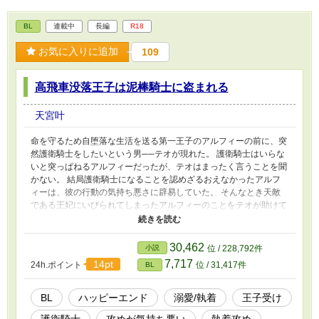
BL
連載中
長編
R18
お気に入りに追加
109
高飛車没落王子は泥棒騎士に盗まれる
天宮叶
命を守るため自堕落な生活を送る第一王子のアルフィーの前に、突
然護衛騎士をしたいという男──テオが現れた。 護衛騎士はいらな
いと突っぱねるアルフィーだったが、テオはまったく言うことを聞
かない。 結局護衛騎士になることを認めざるおえなかったアルフ
ィーは、彼の行動の気持ち悪さに辟易していた。 そんなとき天敵
である王妃にいびられてしまったアルフィーのことをテオが助けて
くれる。 しかも奪われていた母親の形見のブレスレットを取り返
してくれた。その事件をきっかけにテオと過去に出会っていたこと
を思い出したアルフィー。 二人の仲は少しずつ近づいていくと思
30,462
小説
位 / 228,792件
われたが、王妃の策略によりアルフィーは名ばかりの公爵として荒
7,717
14pt
24h.ポイント
位 / 31,417件
BL
れ果てた不毛の地に追いやられることになってしまった。 甘んじ
てそれを受け入れ、一人で旅立とうとしたアルフィーだったが言う
ことを聞かないテオまでついてくることになり、二人で公爵領へと
BL
ハッピーエンド
溺愛/執着
王子受け
旅立つことになる─── 生き抜くために人生を捨てた王子が、やた