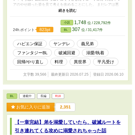
アのやせ細った姿を見て考えを改めることにした。 まだレアは悪
役になる前なのだから、自分が真っ当に育ててやればいい！そう思
い立ったリューリュは、引きこもりから脱却しレアのお世話をする
ようになる。 しかしなぜかいつの間にやらレアに溺愛されるよう
1,748
小説
位 / 228,792件
になっていて── 愛に飢えているヤンデレ義弟 × 過去のせいで引き
307
823pt
24h.ポイント
位 / 31,417件
BL
こもりになった料理好き義兄 の破滅ルート回避からの溺愛の話し
です。 ※ハピエン保証。攻めは基本ヤンデレですがお互いに好き
なのでただの愛が重い人でおさまってます。 ※血が繋がっていな
ハピエン保証
ヤンデレ
義兄弟
いので近親相姦ではないです。 人気BL最高1位 hotランキング最高
ファンタジーBL
破滅回避
溺愛/執着
17位 ありがとうございます😭✨💓
回帰/やり直し
料理
異世界
平凡受け
文字数 39,566
最終更新日 2026.07.25
登録日 2026.06.10
BL
連載中
長編
R18
お気に入りに追加
2,351
【一章完結】弟を溺愛していたら、破滅ルートを
引き連れてくる攻めに溺愛されちゃった話