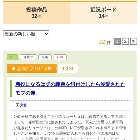
投稿作品
近況ボード
32
14
件
件
32
1
2
件
BL
連載中
長編
R18
お気に入りに追加
1,324
悪役になるはずの義弟を餌付けしたら溺愛された
モブの俺。
天宮叶
公爵子息である引きこもりのリューリュは、義弟であるレアの罪に
よって一家斬殺の刑に処されてしまった。 死んだと思った瞬間飛
び起きたリューリュは、公爵家にレアが引き取られる当日まで回帰
したことを知る。 レアを公爵家に入れたら自分たちの未来はな
い！そう思い公爵家から追い出そうとしたリューリュだったが、レ