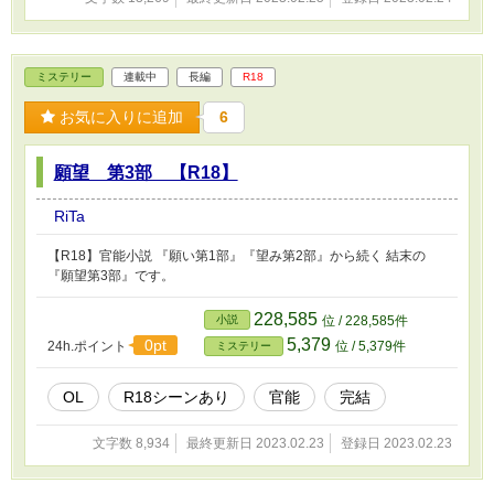
ミステリー
連載中
長編
R18
お気に入りに追加
6
願望 第3部 【R18】
RiTa
【R18】官能小説 『願い第1部』『望み第2部』から続く 結末の
『願望第3部』です。
228,585
小説
位 / 228,585件
5,379
0pt
24h.ポイント
位 / 5,379件
ミステリー
OL
R18シーンあり
官能
完結
文字数 8,934
最終更新日 2023.02.23
登録日 2023.02.23