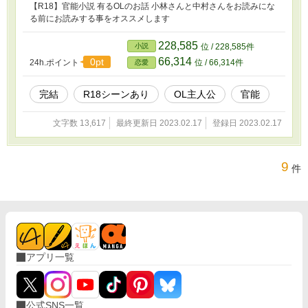
【R18】官能小説 有るOLのお話 小林さんと中村さんをお読みにな
る前にお読みする事をオススメします
228,585
小説
位 / 228,585件
66,314
0pt
24h.ポイント
位 / 66,314件
恋愛
完結
R18シーンあり
OL主人公
官能
文字数 13,617
最終更新日 2023.02.17
登録日 2023.02.17
9
件
アプリ一覧
公式SNS一覧