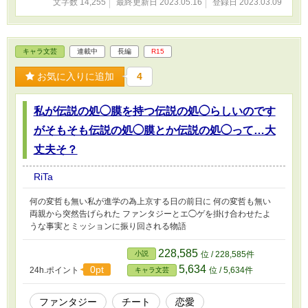
文字数 14,255
最終更新日 2023.05.16
登録日 2023.03.09
キャラ文芸
連載中
長編
R15
お気に入りに追加
4
私が伝説の処◯膜を持つ伝説の処◯らしいのです
がそもそも伝説の処◯膜とか伝説の処◯って…大
丈夫そ？
RiTa
何の変哲も無い私が進学の為上京する日の前日に 何の変哲も無い
両親から突然告げられた ファンタジーとエ◯ゲを掛け合わせたよ
うな事実とミッションに振り回される物語
228,585
小説
位 / 228,585件
5,634
0pt
24h.ポイント
位 / 5,634件
キャラ文芸
ファンタジー
チート
恋愛