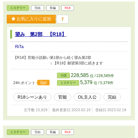
ミステリー
完結
長編
R18
お気に入りに追加
7
望み 第2部 【R18】
RiTa
【R18】官能小説願い第1部から続く望み第2部
↓ 【R18】願望第3部に続きます
228,585
小説
位 / 228,585件
5,379
0pt
24h.ポイント
位 / 5,379件
ミステリー
R18シーンあり
官能
OL主人公
完結
文字数 15,929
最終更新日 2023.02.19
登録日 2023.02.19
ミステリー
完結
長編
R18