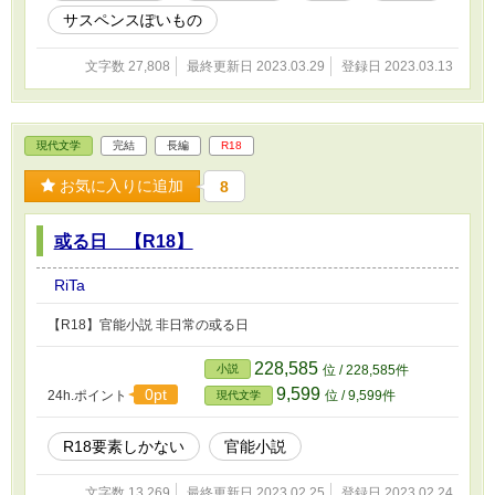
サスペンスぽいもの
文字数 27,808
最終更新日 2023.03.29
登録日 2023.03.13
現代文学
完結
長編
R18
お気に入りに追加
8
或る日 【R18】
RiTa
【R18】官能小説 非日常の或る日
228,585
小説
位 / 228,585件
9,599
0pt
24h.ポイント
位 / 9,599件
現代文学
R18要素しかない
官能小説
文字数 13,269
最終更新日 2023.02.25
登録日 2023.02.24