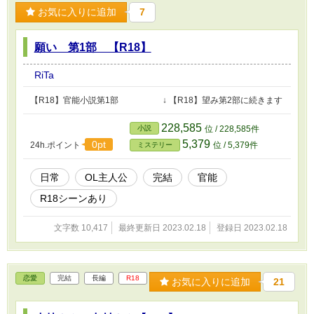
お気に入りに追加
7
願い 第1部 【R18】
RiTa
【R18】官能小説第1部 ↓ 【R18】望み第2部に続きます
228,585
小説
位 / 228,585件
5,379
0pt
24h.ポイント
位 / 5,379件
ミステリー
日常
OL主人公
完結
官能
R18シーンあり
文字数 10,417
最終更新日 2023.02.18
登録日 2023.02.18
恋愛
完結
長編
R18
お気に入りに追加
21