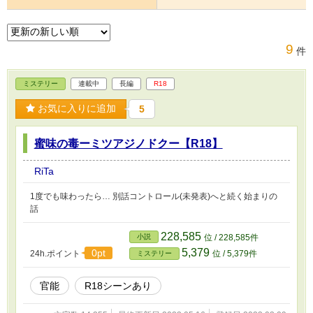
9
件
ミステリー
連載中
長編
R18
お気に入りに追加
5
蜜味の毒ーミツアジノドクー【R18】
RiTa
1度でも味わったら… 別話コントロール(未発表)へと続く始まりの
話
228,585
小説
位 / 228,585件
5,379
0pt
24h.ポイント
位 / 5,379件
ミステリー
官能
R18シーンあり