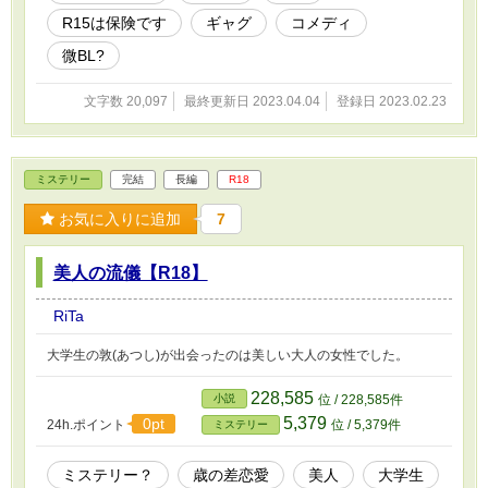
R15は保険です
ギャグ
コメディ
微BL?
文字数 20,097
最終更新日 2023.04.04
登録日 2023.02.23
ミステリー
完結
長編
R18
お気に入りに追加
7
美人の流儀【R18】
RiTa
大学生の敦(あつし)が出会ったのは美しい大人の女性でした。
228,585
小説
位 / 228,585件
5,379
0pt
24h.ポイント
位 / 5,379件
ミステリー
ミステリー？
歳の差恋愛
美人
大学生