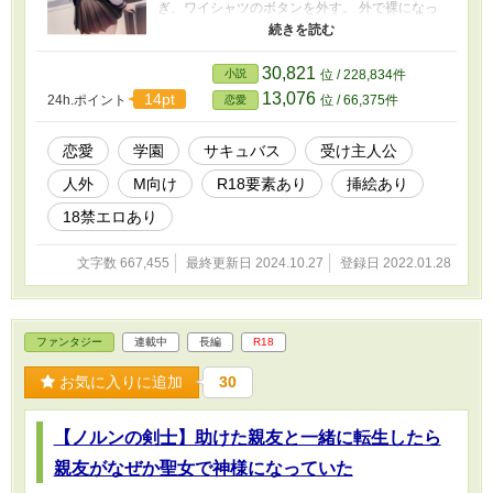
ぎ、ワイシャツのボタンを外す。 外で裸になっ
たのは、いつぶりだろう。 園児くらいの頃に、
家庭用の簡易プールで泳いだ時くらいかもしれ
ない。 その時と違うのは、身体が一人前の大人
30,821
小説
位 / 228,834件
に成長していることと、目の前の美少女の股間
13,076
14pt
24h.ポイント
位 / 66,375件
恋愛
を見て勃起していることだ。 風が素肌に当たる
が、陽の光も同時に浴びているので、ちょうど
良い気温だった。 とても良い気持ちだ。 「セイ
恋愛
学園
サキュバス
受け主人公
シくん、何だか気持ち良さそうね。そんな情け
人外
M向け
R18要素あり
挿絵あり
無い格好してるのに」 「そうだね、素肌に直接
風が当たって良い感じなんだ」 「へぇー、そう
18禁エロあり
なんだ。じゃあ私もなろっかな」 「え？ ち
ょ、それはまずいよ」 ゆかが半脱げのブラウス
文字数 667,455
最終更新日 2024.10.27
登録日 2022.01.28
を脱ぎ、産まれたままの姿になる。 これは、ヘ
アヌード。 「へ？ 何でまずいの？ ここまで
くれば、何にも着なくても一緒でしょ、うーん
しょ、ハイ！ 素っ裸、完成っ」 ゆかの裸。白
ファンタジー
連載中
長編
R18
い肌に、揺れる黒髪のボブヘアー。 陽の光で身
体の曲線が強調され、まるで天使のようだっ
お気に入りに追加
30
た。 ゆかが、大きく伸びをする。 「ふぅーっ、
すっごい開放感。これ、体育館裏じゃなかった
ら、絶対不可能な体験よね」 「う、うん、そう
【ノルンの剣士】助けた親友と一緒に転生したら
だね」 「だねー！いぇーい」 素っ裸で芝生の上
を小走りして一回りする美少女。 「ねぇねぇ、
親友がなぜか聖女で神様になっていた
芝生の上で、ブリッジするから、見てて」