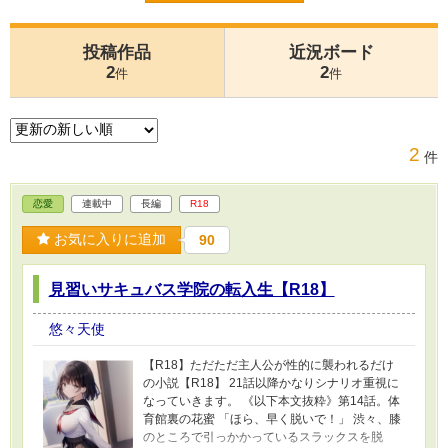
投稿作品
近況ボード
2
2
件
件
2
件
恋愛
連載中
長編
R18
お気に入りに追加
90
見習いサキュバス学院の転入生【R18】
悠々天使
【R18】ただただ主人公が性的に襲われるだけ
の小説【R18】 21話以降かなりシナリオ重視に
なっていきます。 《以下本文抜粋》第14話。体
育館裏の花蜜 「ほら、早く脱いで！」 渋々、膝
のところで引っかかっているスラックスを脱