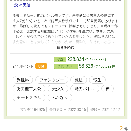
「え？ ブリッジって、体育の時間にやって
悠々天使
る、寝転がって足と手でやる、あのブリッ
ジ？」 「そうそう、風と太陽が最高だから」 す
※異世界転生、能力バトルモノです。基本的には男主人公視点で、
ごく楽しそうなゆか。 僕は彼女の正面に立つ
主人公がいないところでは三人称視点です。（R18 要素があります
と、たわわな胸に目を奪われる。 「ふふっ、そ
が、飛ばして読んでもストーリーに影響はありません。※現在一部
んなにびんびんのカッチカッチにしちゃって、
非公開・開放する可能性はアリ） 小学校5年生の頃、幼馴染の悠
じゃあ、ゆか様の、華麗なるブリッジをお見せ
（ゆう）が公園でいじめられていたのを見つけた。 俺はその時は
しますよ！ はいっ」 ゆかは、立ったままで、
まだ悠のことを大して知らなかったが、衝動的に助けたいと思っ
ゆっくりガニ股になり、膝を曲げながら、地面
た。 悠は小柄で、透き通るような白く綺麗な肌が特徴で、女装す
に両手を着けて、腰を高く突き出す。 【説明
れば女の子と見間違えるほど美少年だった。 助けてからというも
文】 ※趣味全開の作品。若干Mの方むけの内
の、悠は俺になにかと付きまとうようになり、勉強面も含めて世話
228,834
小説
位 / 228,834件
容。主人公はノーマル。 両親の都合により、な
を焼いてきた。 俺は子分ができたようで、悪い気はしなかった。
53,329
0pt
ぜか聖天使女学院へ転入することになった玉元
24h.ポイント
位 / 53,329件
ファンタジー
ただ、数年、悠を見ていると、このままの関係では悠のためになら
精史（たまもとせいし）は、のちにその学院が
ないだろうと思った。 中学3年の頃、俺が受験した高校を悠も受験
ただの学校ではなく、普段は世に隠れている見
すると言った時、焦った。 「悠！お前だったら、俺よりずっと上
異世界
ファンタジー
魔法
転生
習いサキュバスたちが集められた特殊な学校だ
の進学校に行けるだろう！ わざわざ場所も遠い私立高校に行かな
ということを知る。 注)見習いサキュバス(正式:
努力型主人公
美少女
能力バトル
神
くても」 悠を説得して、離れた。 だが、それが失敗だった。 それ
未成熟な淫魔)とは、普通家庭で唐突に産まれ、
から2年後、進学校に入学した悠は、
チートスキル
ふたなり
自分がサキュバスと知らないまま育った子が多
く、自分は通常の人間だと思っている。 入学す
る理由は、あまりにも性欲が強すぎるため、カ
文字数 164,925
最終更新日 2022.03.15
登録日 2021.12.12
ウンセラーに相談した結果、この学院を紹介さ
れるというケースが主である。
2
件