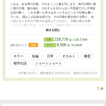
これは、ある男の日報。それをここに書き写します。毎日18時に届
く謎の日報。嘘か誠か、それすらも分からない不思議で少し不気味
な話の数々。 これを書いた本人はきっと今もどこかで日報を書い
ている。 僕はこの記録を続ける、その日報が届き続ける限り。 短
い話となりますので良ければ読んでください。 日報が届き次第、
こちらに記載を予定しております。 日報の文面についてこちらで
解釈し、添削を加えております。一部表現につきまして、○○などで
表現する場合がございます。ご了承ください。 短編(日報)と長編
(物語形式)2種類を載せていきます。 episode〇は短編(日報)、人見
228,778
小説
位 / 228,778件
秀一の黙秘録episode〇は長編(物語形式)です。 物語形式の"人見秀
8,506
0pt
24h.ポイント
位 / 8,506件
ホラー
一の黙秘録"については日報受取人の日報内に出てくる人物、人見
秀一の体験談を掲載していきます。
ホラー
短編
日常
オカルト
幽霊
都市伝説
ショートショート
文字数 18,572
最終更新日 2026.02.23
登録日 2025.03.13
2
件