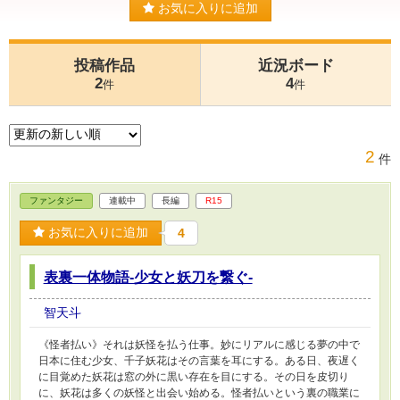
お気に入りに追加
投稿作品
近況ボード
2
4
件
件
2
件
ファンタジー
連載中
長編
R15
お気に入りに追加
4
表裏一体物語-少女と妖刀を繋ぐ-
智天斗
《怪者払い》それは妖怪を払う仕事。妙にリアルに感じる夢の中で
日本に住む少女、千子妖花はその言葉を耳にする。ある日、夜遅く
に目覚めた妖花は窓の外に黒い存在を目にする。その日を皮切り
に、妖花は多くの妖怪と出会い始める。怪者払いという裏の職業に