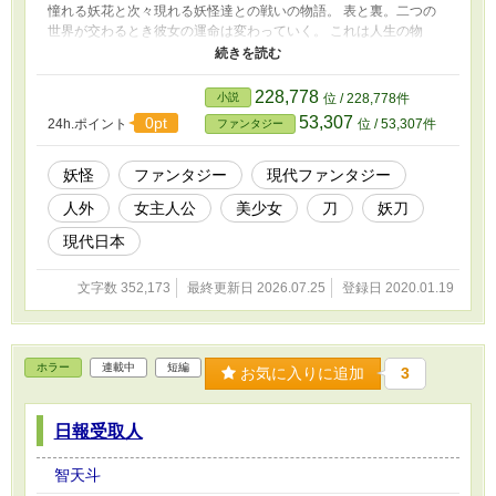
憧れる妖花と次々現れる妖怪達との戦いの物語。 表と裏。二つの
世界が交わるとき彼女の運命は変わっていく。 これは人生の物
語。ある少女の人生の物語。 そして妖花の戦いの物語。 刀と妖怪
が紡ぐファンタジー戦記。 よろしくお願いします！見てくれたら
嬉しいです！ 少し話を増加した関係で話数が変わってますが話は
228,778
小説
位 / 228,778件
繋がっているのでそのまま見てください。 後々訂正していきます
53,307
0pt
24h.ポイント
位 / 53,307件
ファンタジー
妖怪
ファンタジー
現代ファンタジー
人外
女主人公
美少女
刀
妖刀
現代日本
文字数 352,173
最終更新日 2026.07.25
登録日 2020.01.19
ホラー
連載中
短編
お気に入りに追加
3
日報受取人
智天斗