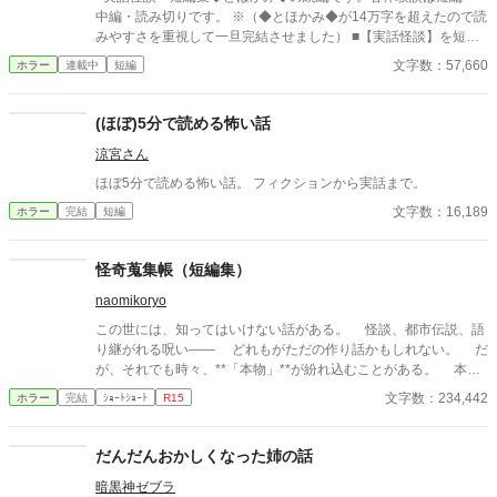
ー。
中編・読み切りです。 ※（◆とほかみ◆が14万字を超えたので読
みやすさを重視して一旦完結させました） ■【実話怪談】を短
編・読み切りでまとめています。（ヒトコワ・手記も含む） ■筆
文字数：57,660
ホラー
連載中
短編
者自身の体験談、お客様、匿名様からのＤＭ、相談者様からの相
談内容、 体験談をベースとしたものを、小説形式で読めるよう
にしました。 ■筆者以外の体験談の場合、体験者ご本人からの掲
(ほぼ)5分で読める怖い話
載許可をいただいています。 ■実話怪談と銘を打ってはいます
涼宮さん
が、エンタメとして楽しんでいただけたら幸いです。 ※pixiv・カ
クヨムへ掲載していない怪談を含む【完全版】です。
ほぼ5分で読める怖い話。 フィクションから実話まで。
文字数：16,189
ホラー
完結
短編
怪奇蒐集帳（短編集）
naomikoryo
この世には、知ってはいけない話がある。 怪談、都市伝説、語
り継がれる呪い—— どれもがただの作り話かもしれない。 だ
が、それでも時々、**「本物」**が紛れ込むことがある。 本書
は、そんな“見つけてしまった”怪異を集めた一冊である。 最後
文字数：234,442
ホラー
完結
ｼｮｰﾄｼｮｰﾄ
R15
のページを閉じるとき、あなたは“何か”に気づくことになるだろ
う——。
だんだんおかしくなった姉の話
暗黒神ゼブラ