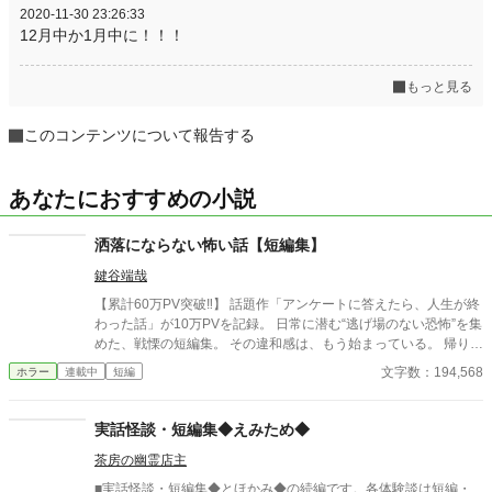
2020-11-30 23:26:33
12月中か1月中に！！！
もっと見る
このコンテンツについて報告する
あなたにおすすめの小説
洒落にならない怖い話【短編集】
鍵谷端哉
【累計60万PV突破‼】 話題作「アンケートに答えたら、人生が終
わった話」が10万PVを記録。 日常に潜む“逃げ場のない恐怖”を集
めた、戦慄の短編集。 その違和感は、もう始まっている。 帰り
道、誰もいないはずの部屋、何気ない会話。 どこにでもある日常
文字数：194,568
ホラー
連載中
短編
が、ある瞬間、取り返しのつかない異常へと変わる。 意味が分か
ると凍りつく話。 理由もなく、ただ追い詰められていく話。 そし
て、最後の一行で現実がひっくり返る話。 1話1000〜2000文字。
実話怪談・短編集◆えみため◆
隙間時間で読める短編ながら、 読み終えたあと、ふとした静寂が
茶房の幽霊店主
怖くなる。 これはすべて、どこかで起きていてもおかしくない
話。 ――あなたのすぐ隣でも。 洒落にならない実話風・創作ホラ
■実話怪談・短編集◆とほかみ◆の続編です。各体験談は短編・