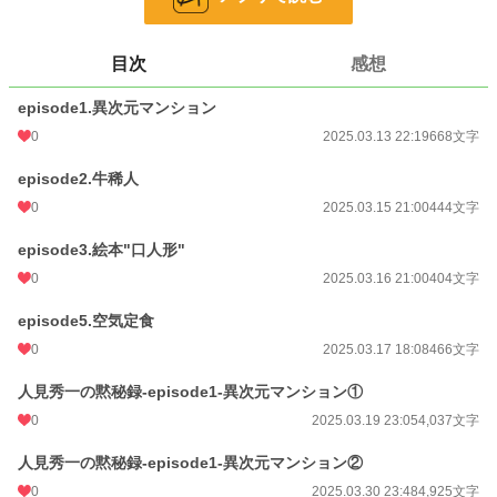
短編(日報)と長編(物語形式)2種類を載せていきます。
episode〇は短編(日報)、人見秀一の黙秘録episode〇は長編(物語形式)です。
目次
感想
物語形式の"人見秀一の黙秘録"については日報受取人の日報内に出てくる人物、
人見秀一の体験談を掲載していきます。
episode1.異次元マンション
小説
228,969 位 / 228,969 件
0
2025.03.13 22:19
668文字
ホラー
8,522 位 / 8,522 件
episode2.牛稀人
0
2025.03.15 21:00
444文字
お気に入り
3
episode3.絵本"口人形"
24h.ポイント
0 pt
0
2025.03.16 21:00
404文字
文字数
18,572
episode5.空気定食
更新日時
2026.02.23 18:00
0
2025.03.17 18:08
466文字
初回公開日時
2025.03.13 22:19
人見秀一の黙秘録-episode1-異次元マンション①
週間ポイント
0 pt (228,969 位)
0
2025.03.19 23:05
4,037文字
月間ポイント
42 pt (83,131 位)
人見秀一の黙秘録-episode1-異次元マンション②
年間ポイント
736 pt (92,796 位)
0
2025.03.30 23:48
4,925文字