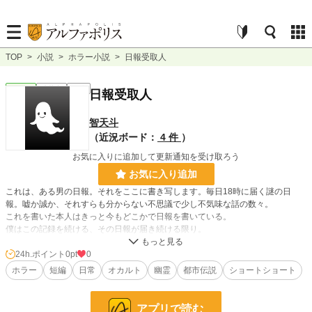
TOP
>
小説
>
ホラー小説
>
日報受取人
ホラー
連載中
短編
日報受取人
智天斗
（近況ボード：
4 件
）
お気に入りに追加して更新通知を受け取ろう
お気に入り追加
これは、ある男の日報。それをここに書き写します。毎日18時に届く謎の日
報。嘘か誠か、それすらも分からない不思議で少し不気味な話の数々。
これを書いた本人はきっと今もどこかで日報を書いている。
僕はこの記録を続ける、その日報が届き続ける限り。
短い話となりますので良ければ読んでください。
24h.ポイント
0pt
0
日報が届き次第、こちらに記載を予定しております。
ホラー
短編
日常
オカルト
幽霊
都市伝説
ショートショート
日報の文面についてこちらで解釈し、添削を加えております。一部表現につきま
して、○○などで表現する場合がございます。ご了承ください。
アプリで読む