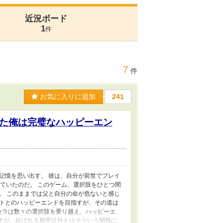
近況ボード
1
件
7
件
お気に入りに追加
241
た俺は完璧なハッピーエン
記憶を思い出す。 彼は、自分が前世でプレイ
転生していたのだ。 このゲーム、選択肢をひとつ間
。 このままでは父と自分の命が危ないと感じ
トとのハッピーエンドを目指すが、その道は
セラは数々の選択肢を乗り越え、ハッピーエ
ますが、結ばれる相手以外とはそういう関係に