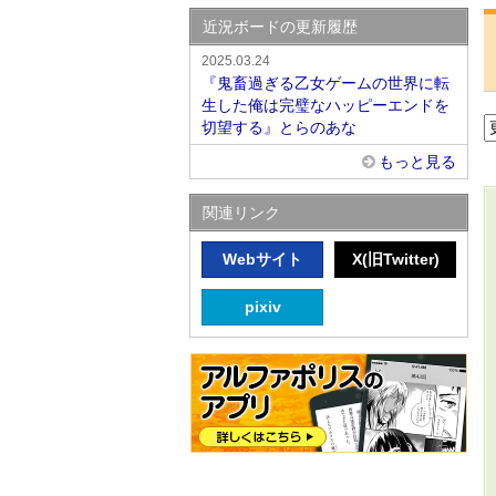
近況ボードの更新履歴
2025.03.24
『鬼畜過ぎる乙女ゲームの世界に転
生した俺は完璧なハッピーエンドを
切望する』とらのあな
もっと見る
関連リンク
Webサイト
X(旧Twitter)
pixiv