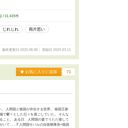
や内容を大幅に修正した改定版です（元の作品
の紙版に関する情報 ★Pixiv
om/kaodayokao/status/1904089055006208276
位 / 31,435件
じれじれ
両片思い
最終更新日 2025.08.08
登録日 2025.03.11
お気に入りに追加
71
。 人間国と狼国が存在する世界。 狼国王家
備で鬱々とした日々を過ごしていた。 そんな
ること。 ある日、人間国の森でうたた寝して
いて……⁉ 人間国サバルの自衛隊隊長×狼国