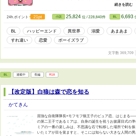
なりません ※背後注意の時は*マーク ※以前の作品の台詞
は予告なしに削除する可能性があります） ―――――― ↓ 本作
https://www.pixiv.net/artworks/128566702 ★X https://x.c
25,824
6,693
21pt
24h.ポイント
小説
位 / 228,840件
BL
BL
ハッピーエンド
異世界
溺愛
あまあま
すれ違い
恋愛
ボーイズラブ
文字数 369,709
BL
連載中
長編
R18
【改定版】白狼は森で恋を知る
かてきん
屈強な自衛隊隊長×モフモフ狼王子のピュア恋、はじまる――
の第二王子であるミアは、自身の誕生を祝うお披露目式の準
ミアの一番の楽しみは、不思議な石で転移した場所で剣を振
いたミアが目を覚ますと、そこには知らない大きな人間の男が