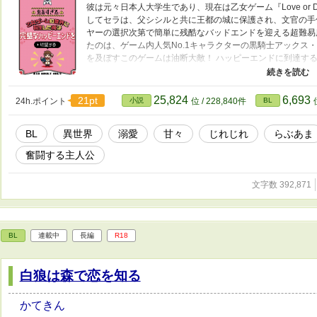
彼は元々日本人大学生であり、現在は乙女ゲーム『Love or
してセラは、父シシルと共に王都の城に保護され、文官の手
ヤーの選択次第で簡単に残酷なバッドエンドを迎える超難易
たのは、ゲーム内人気No.1キャラクターの黒騎士アックス
を及ぼすこのゲームは油断大敵！ ハッピーエンドに到達す
略することに決める。 自分の作成した攻略ノートを活用し
人物のせいで思うように行動できず、バッドエンドの可能性
ても黒騎士様と結ばれるんだ！」 果たしてセラは、数々の
25,824
6,693
21pt
24h.ポイント
小説
位 / 228,840件
BL
ッピーエンドに辿り着くことができるのか……？ 〇〇×元大
&R18までが相当長いです/総受け気味ですが、結ばれる相
BL
異世界
溺愛
甘々
じれじれ
らぶあま
意の時は*マーク ★★2022.6.13 BLランキング53位あり
奮闘する主人公
文字数 392,871
BL
連載中
長編
R18
白狼は森で恋を知る
かてきん