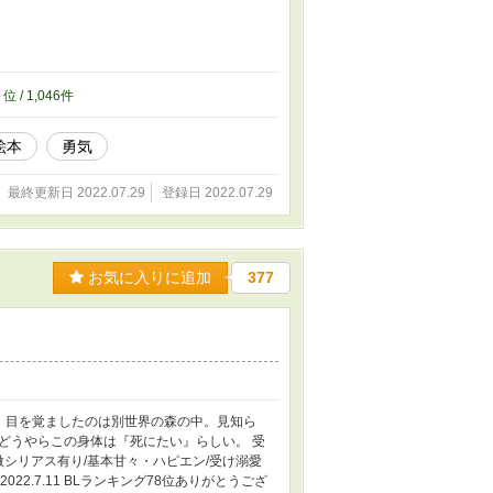
6
位 / 1,046件
絵本
勇気
最終更新日 2022.07.29
登録日 2022.07.29
お気に入りに追加
377
。目を覚ましたのは別世界の森の中。見知ら
どうやらこの身体は『死にたい』らしい。 受
微シリアス有り/基本甘々・ハピエン/受け溺愛
22.7.11 BLランキング78位ありがとうござ