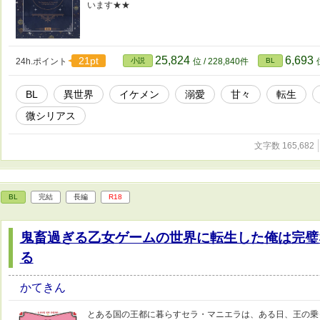
います★★
25,824
6,693
21pt
24h.ポイント
小説
位 / 228,840件
BL
BL
異世界
イケメン
溺愛
甘々
転生
微シリアス
文字数 165,682
BL
完結
長編
R18
鬼畜過ぎる乙女ゲームの世界に転生した俺は完璧
る
かてきん
とある国の王都に暮らすセラ・マニエラは、ある日、王の乗