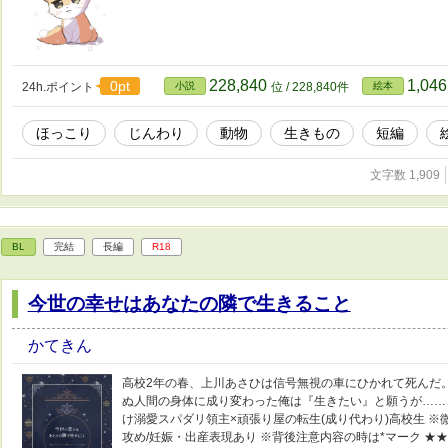
228,840
1,04
0pt
24h.ポイント
小説
位 / 228,840件
絵本
ほっこり
じんわり
動物
生きもの
短編
文字数 1,909
BL
完結
長編
R18
今世の幸せはあなたの隣で生きること
かてきん
高校2年の春、上川あさひは信号無視の車にひかれて死んだ
ぬ人間の身体に成り変わった俺は『生きたい』と願うが……
け溺愛スパダリ領主×頑張り屋の転生(成り代わり)高校生 ※
攻め/妊娠・出産表現あり ※背後注意内容の時は*マーク ★★20