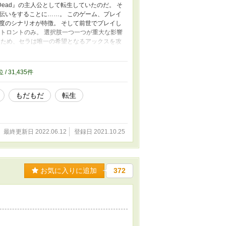
 Dead』の主人公として転生していたのだ。 そ
伝いをすることに……。 このゲーム、プレイ
度のシナリオが特徴。 そして前世でプレイし
・トロントのみ。 選択肢一つ一つが重大な影響
るため、セラは唯一の希望となるアックスを攻
てアックス攻略を進めるセラだったが、とある
が常に付きまとうように――！ 「俺は何とし
選択肢を乗り越えて、父と自分の命を守り、ハ
位 / 31,435件
学生主人公/かなりじれじれ/くっつくまで
手以外とはそういう関係になりません ※背後注
もだもだ
転生
がとうございます★★
最終更新日 2022.06.12
登録日 2021.10.25
お気に入りに追加
372