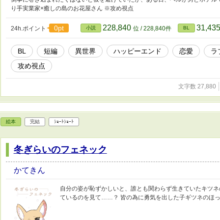
り手実業家×癒しの島のお花屋さん ※攻め視点
228,840
31,43
0pt
24h.ポイント
小説
位 / 228,840件
BL
BL
短編
異世界
ハッピーエンド
恋愛
ラ
攻め視点
文字数 27,880
絵本
完結
ｼｮｰﾄｼｮｰﾄ
冬ぎらいのフェネック
かてきん
自分の姿が恥ずかしいと、誰とも関わらず生きていたキツネ
ているのを見て……？ 皆の為に勇気を出した子ギツネのほ