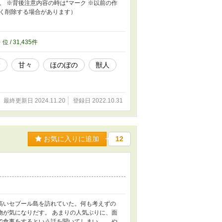
 ※背後注意内容の時は*マーク ※以前の作
く削除する場合があります）
5
位 / 31,435件
愛
甘々
ほのぼの
獣人
最終更新日 2024.11.20
登録日 2022.10.31
お気に入りに追加
12
高いセブール島を訪れていた。何も考えずの
物が気になりだす。 あまりの人気ぶりに、面
で食事をするという話を聞いてしまい…。 や