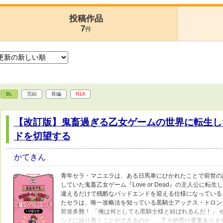
投稿作品
7
件
BL
完結
長編
R18
【改訂版】鬼畜過ぎる乙女ゲームの世界に転生し
ドを切望する
かてきん
青年セラ・マニエラは、ある日馬車にひかれたことで前世の
していた鬼畜乙女ゲーム『Love or Dead』の主人公に
違えるだけで残酷なバッドエンドを迎える仕様になっている
たセラは、唯一攻略法を知っている黒騎士アックス・トロン
前途多難！ 「俺は何としても黒騎士様と結ばれるんだ！」 
ンドに辿り着くことができるのか……⁉ ※総受け要素あり