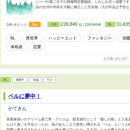
シーバの第二王子の異種間恋愛物語。じれじれ甘々溺愛です。
品の台詞や内容を大幅に修正した完全版（元の作品は予告な
228,840
31,43
0pt
24h.ポイント
小説
位 / 228,840件
BL
BL
異世界
ハッピーエンド
ファンタジー
溺
体格差
恋愛
文字数 261,557
BL
連載中
短編
R15
ベルに夢中！
かてきん
実業家揃いのアリーム家三男・クリスは、慰安旅行として『癒しの島』と人気
んびり過ごす予定だったが、島のあちこちで異常に噂される『ベル』という人
倒事に巻き込まれたくはないと彼を避けていたが、ある日、ベルが男とホテル