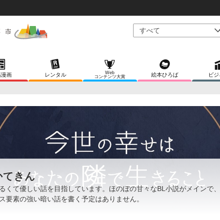
Web
稿漫画
レンタル
絵本ひろば
ビジ
コンテンツ大賞
かてきん
るくて優しい話を目指しています。ほのぼの甘々なBL小説がメインで
ス要素の強い暗い話を書く予定はありません。