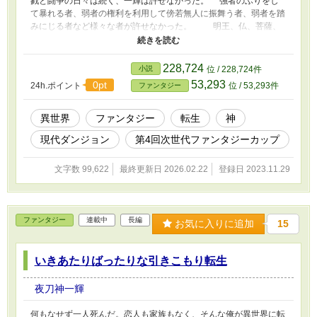
戮と闘争の日々は続く、一輝は許せなかった。 強者のふりをし
て暴れる者、弱者の権利を利用して傍若無人に振舞う者、弱者を踏
みにじる者など様々な者が許せなかった。 明王、仏、菩薩、
天部にすら戦いを挑む一輝に天界の武を司る者達もうんざりしてい
た。 天界の決定により転生させられた一輝、新たな世界はダ
ンジョンが存在し、異能者や武人などが大いに活躍する世界、過去
228,724
小説
位 / 228,724件
の英雄の能力を受け継ぎ、２代目の英雄を襲名する、武家や侍の系
53,293
0pt
24h.ポイント
位 / 53,293件
ファンタジー
譜の子孫達がダンジョンに挑む世界。 そんな世界の名武門の
家柄の子として、１５歳にして過去の記憶を思い出す一輝。 八
幡太郎を太祖にもつ源氏の武門の名家、六条家の子として転生して
異世界
ファンタジー
転生
神
いた。 だが六条家は商売では成功している家だったが、武家と
現代ダンジョン
第4回次世代ファンタジーカップ
してはもはや見る影もなく、後を継ぐこの六条一輝の体もぶよぶよ
と太っていて、六条家は一輝をべたべたに甘やかしてた。 同じ
源、八幡太郎を祖と持つ子供はそんな一輝を虐め、周りの名家達か
文字数 99,622
最終更新日 2026.02.22
登録日 2023.11.29
らも六条は終わったと言われ、泣き虫一輝と言われ馬鹿にされてい
る、俺。 俺は六条家の名誉を取り戻す為、かつての修練を始
める。
ファンタジー
連載中
長編
お気に入りに追加
15
いきあたりばったりな引きこもり転生
夜刀神一輝
何もなせず一人死んだ。恋人も家族もなく、そんな俺が異世界に転