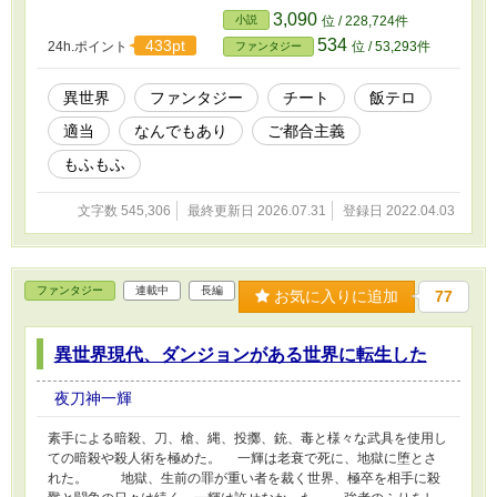
理か知らないが、異世界の何処かの国？の端っこに俺の店は繋がっ
3,090
小説
位 / 228,724件
ているみたいだ。 だからどうしたと、俺は引きこもり、生
534
433pt
24h.ポイント
位 / 53,293件
ファンタジー
活をしているのだが、料理を作ると、その匂いに釣られて人が一人
二人とちらほら、しょうがないから、そいつらの分も作ってやって
いると、いつの間にか、料理の店と勘違いされる事に、料理人でも
異世界
ファンタジー
チート
飯テロ
ないので大した料理は作れないのだが・・・。 そんな主人
適当
なんでもあり
ご都合主義
公が時には、異世界の食材を使い、めんどくさい時はインスタント
食品までが飛び交う、そんな素人料理屋、八百万、異世界人に急か
もふもふ
され、渋々開店！？
文字数 545,306
最終更新日 2026.07.31
登録日 2022.04.03
ファンタジー
連載中
長編
お気に入りに追加
77
異世界現代、ダンジョンがある世界に転生した
夜刀神一輝
素手による暗殺、刀、槍、縄、投擲、銃、毒と様々な武具を使用し
ての暗殺や殺人術を極めた。 一輝は老衰で死に、地獄に堕とさ
れた。 地獄、生前の罪が重い者を裁く世界、極卒を相手に殺