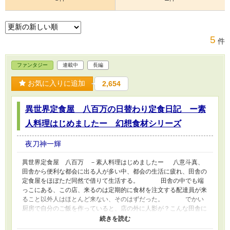
5
件
ファンタジー
連載中
長編
お気に入りに追加
2,654
異世界定食屋 八百万の日替わり定食日記 ー素
人料理はじめましたー 幻想食材シリーズ
夜刀神一輝
異世界定食屋 八百万 －素人料理はじめましたー 八意斗真、
田舎から便利な都会に出る人が多い中、都会の生活に疲れ、田舎の
定食屋をほぼただ同然で借りて生活する。 田舎の中でも端
っこにある、この店、来るのは定期的に食材を注文する配達員が来
ること以外人はほとんど来ない、そのはずだった。 でかい
厨房で自分のご飯を作っていると、店の外に人影が？こんな田舎に
人影？まさか物の怪か？と思い開けてみると、そこには人が、しか
もけもみみ、コスプレじゃなく本物っぽい！？ どういう原