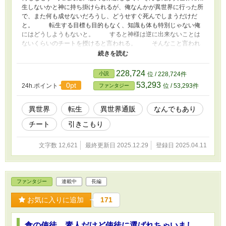
生しないかと神に持ち掛けられるが、俺なんかが異世界に行った所
で、また何も成せないだろうし、どうせすぐ死んでしまうだけだ
と。 転生する目標も目的もなく、知識も体も特別じゃない俺
にはどうしようもないと。 すると神様は逆に出来ないことは
ないくらいのチートを授けると言われる。 そんなこと言われ
ても異世界にいっても生きる目的がない。なんでそんなに俺にこだ
わるか聞くと、それだけある意味で魂が白い人間？透明な人間でな
いと異世界に転生させられないと、不遇な魂に声をかけてまわって
228,724
小説
位 / 228,724件
いるのだとか。 見た目や体のつくりも変えてくれるので、病
53,293
0pt
24h.ポイント
位 / 53,293件
ファンタジー
気で簡単に死ぬこともないらしいのだが。
異世界
転生
異世界通販
なんでもあり
チート
引きこもり
文字数 12,621
最終更新日 2025.12.29
登録日 2025.04.11
ファンタジー
連載中
長編
お気に入りに追加
171
食の使徒 素人だけど使徒に選ばれちゃいまし