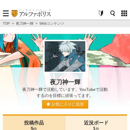
TOP
>
夜刀神一輝
>
Webコンテンツ
夜刀神一輝
夜刀神一輝で活動しています。YouTubeで活動
するのを目標に頑張ってます。
お気に入りに追加
投稿作品
近況ボード
5
1
件
件