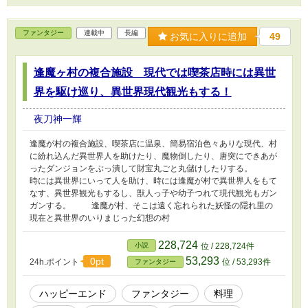
ファンタジー
連載中
長編
お気に入りに追加
49
逢魔ヶ村の複合施設 現代では喫茶店時には異世
界を駆け巡り、異世界現代観光もする！
夜刀神一輝
逢魔が村の複合施設、喫茶店に温泉、簡易宿泊色々ありな現代、村
に紛れ込んだ異世界人を助けたり、魔物倒したり、唐突にできあが
ったダンジョンをぶっ潰して財宝丸ごと丸儲けしたりする。
時には異世界にいって人を助け、時には逢魔が村で異世界人をもて
なす、異世界観光もするし、獣人っ子や幼子つれて現代観光もガン
ガンする。 逢魔が村、そこは遠く忘れられた妖怪の隠れ里の
現在と異世界のいりまじった幻想の村
228,724
小説
位 / 228,724件
53,293
0pt
24h.ポイント
位 / 53,293件
ファンタジー
ハッピーエンド
ファンタジー
料理