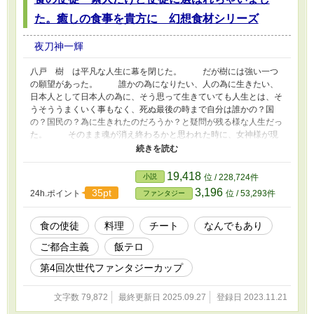
た。癒しの食事を貴方に 幻想食材シリーズ
夜刀神一輝
八戸 樹 は平凡な人生に幕を閉じた。 だが樹には強い一つ
の願望があった。 誰かの為になりたい、人の為に生きたい、
日本人として日本人の為に、そう思って生きていても人生とは、そ
うそううまくいく事もなく、死ぬ最後の時まで自分は誰かの？国
の？国民の？為に生きれたのだろうか？と疑問が残る様な人生だっ
た。 そのまま魂が消え終わるかと思われた時に、女神様が現
れ、異世界に使徒として転生してほしいと言われる。 使徒と
して転生してほしい世界では、地球の様に食事や調理法が豊かでは
なく、また今一進化の兆しも見えない為、樹を使徒として異世界に
19,418
小説
位 / 228,724件
送り込みたいと、樹は自分は料理人じゃないし、食事も自分で自炊
3,196
35pt
24h.ポイント
位 / 53,293件
ファンタジー
する程度の能力しかないと伝えるが、異世界に送り込めるほど清い
魂は樹しかいないので他に選択肢がないと、樹が素人なのも考慮し
て様々なチートを授け、加護などによるバックアップもするので、
食の使徒
料理
チート
なんでもあり
お願いだから異世界にいってほしいと女神様は言う。 こんな
ご都合主義
飯テロ
自分が誰かの為になれるのならと、今度こそ人の役に立つ人間、人
生を歩めるように、素人神の使徒、樹は異世界の大地に立つ
第4回次世代ファンタジーカップ
文字数 79,872
最終更新日 2025.09.27
登録日 2023.11.21