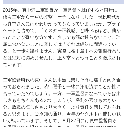
2015年、真中満二軍監督が一軍監督へ就任すると同時に、
僕も二軍から一軍の打撃コーチになりました。現役時代か
ら真中さんにはかわいがってもらっていましたが、プライ
ベートも含めて、「ミスター正義感」と呼べるほど、曲が
ったことが嫌いな方です。少しでも筋の通らないこと、理
屈に合わないことに関しては「それは絶対に間違ってい
る」と一歩も譲りません。実際に相手選手への報復行為な
どは絶対に認めませんし、正々堂々と戦うことを徹底され
ています。
二軍監督時代の真中さんは本当に楽しそうに選手と向き合
っておられました。若い選手と一緒に汗を流すことが性に
合っていたのでしょう。一方、一軍監督になってからは楽
しさももちろんあるのでしょうが、勝利の喜びも大きい
分、敗戦の悔しさもより大きく、より責任を感じておられ
ると思えます。ご承知の通り、今年のヤクルトは苦しい戦
いが続いています。そして、８月22日には真中監督自ら、