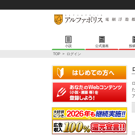
小説
公式漫画
投
TOP
>
ログイン