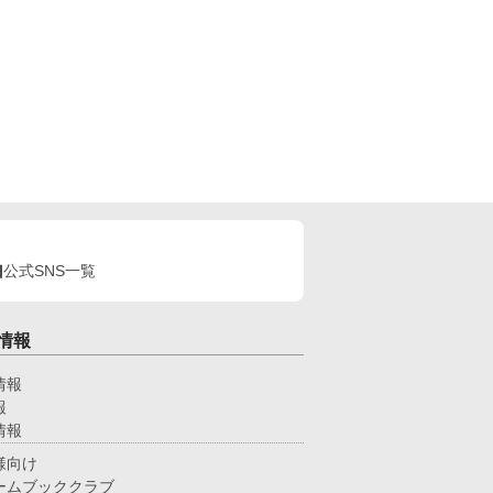
公式SNS一覧
情報
情報
報
情報
様向け
ームブッククラブ