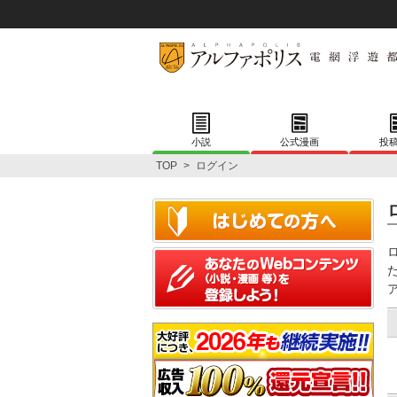
小説
公式漫画
投
TOP
>
ログイン