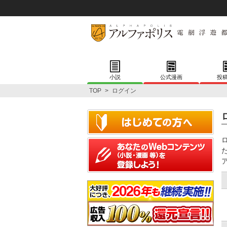
小説
公式漫画
投
TOP
>
ログイン