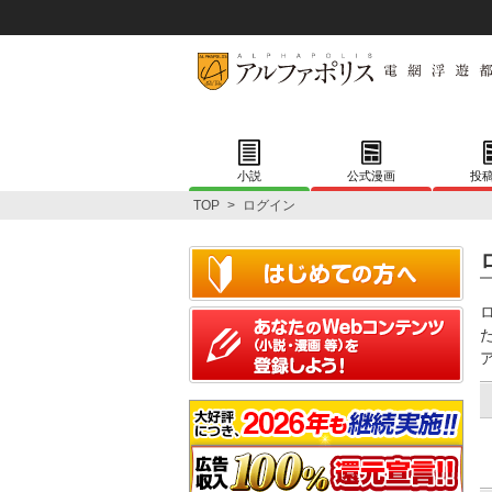
小説
公式漫画
投
TOP
>
ログイン