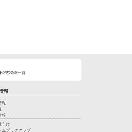
公式SNS一覧
情報
情報
報
情報
様向け
ームブッククラブ