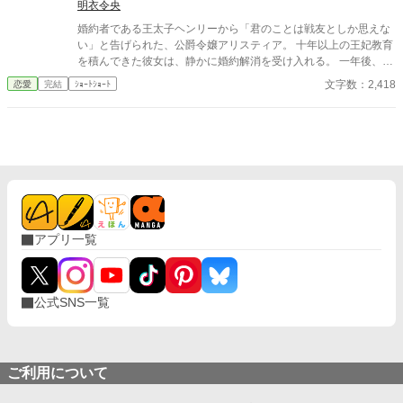
明衣令央
婚約者である王太子ヘンリーから「君のことは戦友としか思えな
い」と告げられた、公爵令嬢アリスティア。 十年以上の王妃教育
を積んできた彼女は、静かに婚約解消を受け入れる。 一年後、幸
せな結婚を迎えた彼女にとって、ヘンリーのその後は――もうど
文字数：2,418
恋愛
完結
ｼｮｰﾄｼｮｰﾄ
うでもいいことだった。
アプリ一覧
公式SNS一覧
ご利用について