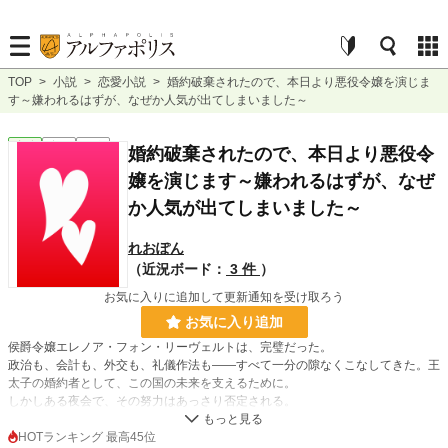
TOP
>
小説
>
恋愛小説
>
婚約破棄されたので、本日より悪役令嬢を演じま
す～嫌われるはずが、なぜか人気が出てしまいました～
恋愛
完結
短編
婚約破棄されたので、本日より悪役令
嬢を演じます～嫌われるはずが、なぜ
か人気が出てしまいました～
れおぽん
（近況ボード：
3 件
）
お気に入りに追加して更新通知を受け取ろう
お気に入り追加
侯爵令嬢エレノア・フォン・リーヴェルトは、完璧だった。
政治も、会計も、外交も、礼儀作法も——すべて一分の隙なくこなしてきた。王
太子の婚約者として、この国の未来を支えるために。
しかしある夜会で、その努力はあっさり否定される。
「君のような冷たい女とは、結婚できない」
婚約破棄。七年間の献身が、たった一言で終わった。
HOTランキング 最高45位