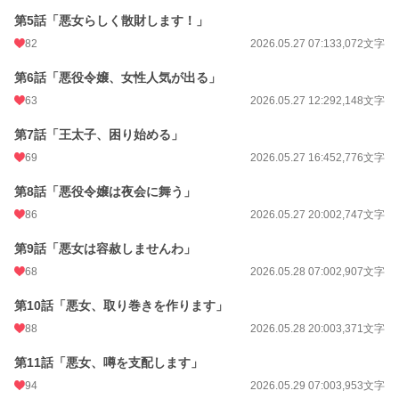
第5話「悪女らしく散財します！」
初回公開日時
2026.05.26 18:03
82
2026.05.27 07:13
3,072文字
初回完結日時
2026.06.10 08:26
第6話「悪役令嬢、女性人気が出る」
週間ポイント
351 pt (18,273 位)
63
2026.05.27 12:29
2,148文字
月間ポイント
3,367 pt (11,272 位)
第7話「王太子、困り始める」
年間ポイント
67,884 pt (8,238 位)
69
2026.05.27 16:45
2,776文字
累計ポイント
68,143 pt (37,703 位)
第8話「悪役令嬢は夜会に舞う」
86
2026.05.27 20:00
2,747文字
第9話「悪女は容赦しませんわ」
68
2026.05.28 07:00
2,907文字
第10話「悪女、取り巻きを作ります」
88
2026.05.28 20:00
3,371文字
第11話「悪女、噂を支配します」
94
2026.05.29 07:00
3,953文字