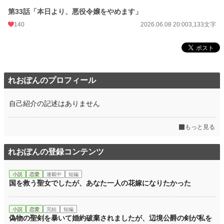
第33話「本日より、悪役令嬢をやめます」
140
2026.06.08 20:00
3,133文字
れおぽんのプロフィール
自己紹介の記述はありません
もっと見る
れおぽんの登録コンテンツ
小説
恋愛
連載中
短編
国を救う聖女でしたが、あなた一人の花嫁になりたかった
小説
恋愛
完結
短編
偽物の聖剣を暴いて婚約破棄されましたが、辺境公爵の剣が私を