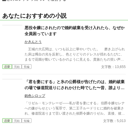
あなたにおすすめの小説
悪役令嬢にされたので婚約破棄を受け入れたら、なぜか
全員困っています
かきんとう
王城の大広間は、いつも以上に華やいでいた。 磨き上げられ
た床は燭台の光を反射し、色とりどりのドレスが揺れるたびに、
まるで花畑が動いているかのように見える。貴族たちの笑い声、
楽団の優雅な旋律、そして、ひそやかな噂話が、空気を満たして
文字数：13,655
恋愛
完結
長編
いた。 その中心に、私は立っていた。 ――今日、この瞬間の
ために。 「エレノア・フォン・リーベルト嬢」 高らかに呼ばれ
た私の名に、ざわめきがぴたりと止む。
「君を妻にする」と氷の公爵様が告げたのは、婚約破棄
の場で修道院送りにされかけた時でした〜昔、誰よりも
先に彼を助けたのが私だったそうです〜
鈍色シロップ
「リゼル・モンテレーゼ――私が君を妻にする」 伯爵令嬢セレナ
への嫌がらせという冤罪で、第二王子ルードリヒに婚約を破棄さ
れ、修道院送りまで言い渡された侯爵令嬢のリゼル。 直後、彼女
に求婚したのは、「氷の公爵」と恐れられるオルヴェイン・グラ
文字数：5,013
恋愛
完結
短編
ンツだった。 「君を修道院へは行かせない。私と一緒に、来てほ