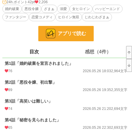
帰宅したエレノアは、涙をぬぐい——本棚から一冊の本を取り出した。
24h.ポイント
42pt
2,206
『伝説の悪女たち 完全読本』
婚約破棄
悪役令嬢
ざまぁ
溺愛
女ヒロイン
ハッピーエンド
そして鏡に向かい、静かに宣言する。
ファンタジー
恋愛コメディ
ヒロイン無双
じわじわざまぁ
「……よろしい。ならば完璧な悪役令嬢になってみせましょう」
こうして、侯爵令嬢による"悪役令嬢計画"が幕を開けた。
高笑いの特訓。扇子さばきの研究。意味深な微笑の練習——。
アプリで読む
本人は大真面目に悪女を目指しているのに、なぜか女性貴族に慕われ、使用人に
愛され、庶民の英雄になっていく。
そして唯一、すべてを見抜いている男がいた。
黒髪眼鏡の若き宰相、ルシアン・アルヴェイン。
目次
感想（4件）
「本日の悪役令嬢っぷりは、なかなかでしたね」
——この男だけは、絶対に敵に回してはいけない気がする。
第1話「婚約破棄を宣言されました」
なぜなら彼の前でだけ、わたくしの演技が、ことごとく崩れてしまうから。
76
2026.05.26 18:03
2,964文字
小説
18,345 位 / 228,882 件
第2話「悪役令嬢、初出撃」
恋愛
8,198 位 / 66,382 件
89
2026.05.26 19:35
2,355文字
お気に入り
188
第3話「高笑いは難しい」
74
2026.05.26 21:20
2,694文字
24h.ポイント
42 pt
文字数
第4話「秘密を見られました」
112,073
65
2026.05.26 22:30
2,693文字
更新日時
2026.06.08 20:00