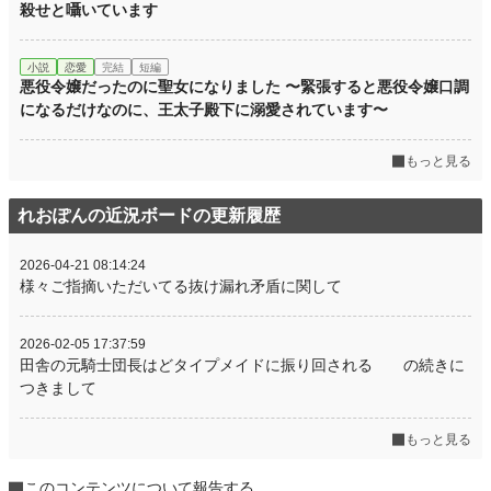
殺せと囁いています
小説
恋愛
完結
短編
悪役令嬢だったのに聖女になりました 〜緊張すると悪役令嬢口調
になるだけなのに、王太子殿下に溺愛されています〜
もっと見る
れおぽんの近況ボードの更新履歴
2026-04-21 08:14:24
様々ご指摘いただいてる抜け漏れ矛盾に関して
2026-02-05 17:37:59
田舎の元騎士団長はどタイプメイドに振り回される の続きに
つきまして
もっと見る
このコンテンツについて報告する