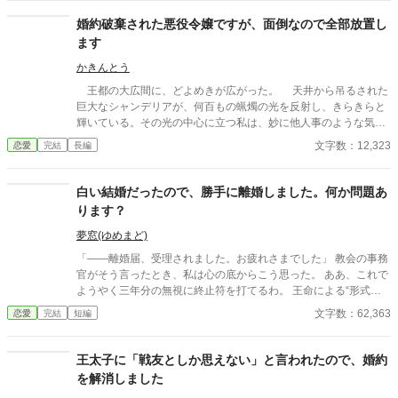
しい」 戸惑いながらも、差し出された手を取ったリゼル。 遠い人
だと思っていたオルヴェインが、彼女に語った想いとは――。 婚
婚約破棄された悪役令嬢ですが、面倒なので全部放置し
約破棄された侯爵令嬢が、氷の公爵に溺愛される物語。 ※複数の
ます
サイトに投稿しています。
かきんとう
王都の大広間に、どよめきが広がった。 天井から吊るされた
巨大なシャンデリアが、何百もの蝋燭の光を反射し、きらきらと
輝いている。その光の中心に立つ私は、妙に他人事のような気分
で、その場の空気を眺めていた。 「エレノア・フォン・リーベル
文字数：12,323
恋愛
完結
長編
ト！ 私は貴様との婚約をここに破棄する！」 高らかに宣言し
たのは、第一王子であり私の婚約者でもあったアルベルト殿下だ
った。 周囲の貴族たちが一斉に息を呑み、次の瞬間には小声の
白い結婚だったので、勝手に離婚しました。何か問題あ
ざわめきが連鎖のように広がっていく。 ――ああ、ついに来た
ります？
のね。
夢窓(ゆめまど)
「――離婚届、受理されました。お疲れさまでした」 教会の事務
官がそう言ったとき、私は心の底からこう思った。 ああ、これで
ようやく三年分の無視に終止符を打てるわ。 王命による“形式結
婚”。 夫の顔も知らず、手紙もなし、戦地から帰ってきたという
文字数：62,363
恋愛
完結
短編
噂すらない。 だから、はい、離婚。勝手に。 白い結婚だったの
で、勝手に離婚しました。 何か問題あります？
王太子に「戦友としか思えない」と言われたので、婚約
を解消しました