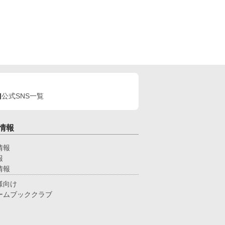
公式SNS一覧
情報
情報
報
情報
様向け
ームブッククラブ