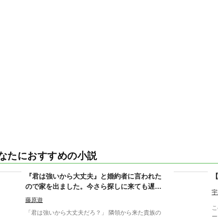
なたにおすすめの小説
『君は強いから大丈夫』と婚約者に言われた
ので家を出ました。今さら探しに来ても遅い
宇
です
藤原遊
こ
「君は強いから大丈夫だろ？」 隣領から来た貴族の
ー