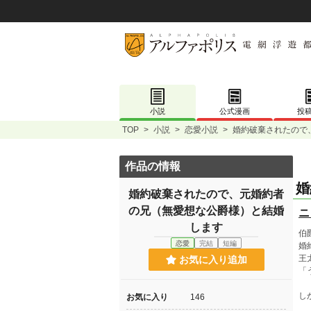
小説
公式漫画
投
TOP
>
小説
>
恋愛小説
>
婚約破棄されたので
作品の情報
婚
婚約破棄されたので、元婚約者
の兄（無愛想な公爵様）と結婚
ニ
します
伯
恋愛
完結
短編
婚
王
お気に入り追加
「
し
お気に入り
146