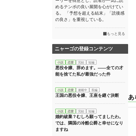
ーリーを得意とし、読者が一気に読
めるテンポの良い展開を心がけてい
る。 「予想を超える結末」「読後感
の良さ」を重視している。
もっと見る
ニャーゴの登録コンテンツ
小説
恋愛
完結
短編
悪役令嬢、辞めます。——全ての才
能を捨てた私が最強だった件
小説
恋愛
連載中
長編
王国の悪役令嬢、王座を継ぐ決断
あ
小説
恋愛
完結
短編
婚約破棄？むしろ願ってましたわ。
では、隣国の冷酷公爵と幸せになり
ますね