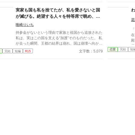
を報告してきた。 外見の良さにプロポーションの
いた。 だがリッ
対比も、それぞれの実家の爵位も天と地ほどの差があ
か
実家も国も私を捨てたが、私を愛さないと国
ってユーリアには、いくつもの高得点が挙げられる。
時
が滅びる。絶望する人々を特等席で眺め、冷
しかし、中身の汚さ、性格の悪さときたらそれは正
る
霜
徹な王子の腕の中で思考停止する。
反対になるかもしれない。 人間、似た物同士が夫
を出
唯崎りいち
「
婦になるという。 その通り、ユーリアとオラン
ら
持参金がないという理由で家族と祖国から追放された
在
は似た物同士だった。その家族や親せきも。 ただ
破
私は、実はこの国を支える“加護”そのものだった。 私
殿
一つ違うところといえば、彼の従兄弟になるレスター
ら
が去った瞬間、王都の結界は崩れ、国は崩壊へ向かい
侯
は外見よりも中身を愛する人だったということだ。
た
始める。 そんな私を拾ったのは、冷徹と噂される隣
恋愛
完結
短
と
文字数：5,079
愛
完結
短編
R15
そして、外見にばかりこだわるユーリアたちは転落
国の王子。 「やっと見つけた。お前は俺のものだ」
記
人生を迎えることになる。 一方、アグネスにはレ
捨てられたはずの私は、気づけば滅びゆく祖国を背
スターとの婚約という幸せが舞い込んでくるのだっ
に、彼の腕の中で溺愛されていた。
た。 他の投稿サイトにも掲載しています。