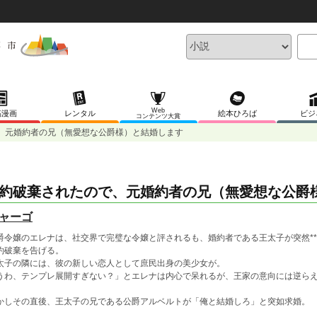
Web
稿漫画
レンタル
絵本ひろば
ビジ
コンテンツ大賞
、元婚約者の兄（無愛想な公爵様）と結婚します
約破棄されたので、元婚約者の兄（無愛想な公爵
ャーゴ
爵令嬢のエレナは、社交界で完璧な令嬢と評されるも、婚約者である王太子が突然**
約破棄を告げる。
太子の隣には、彼の新しい恋人として庶民出身の美少女が。
うわ、テンプレ展開すぎない？」とエレナは内心で呆れるが、王家の意向には逆ら
かしその直後、王太子の兄である公爵アルベルトが「俺と結婚しろ」と突如求婚。