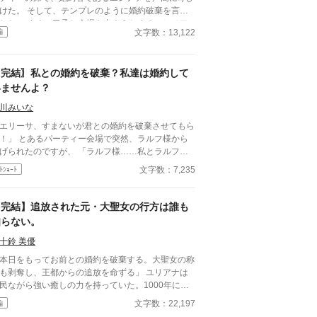
して、テンプレのように婚約破棄を言い
ぐに了承し会場を出ようとするエレノア
文字数：13,122
編
ザリアートが引き止める。 そこへ颯爽と３人の淑
が現れた。美しく気高く凛々しい彼女たちは何者な
ては長めになってしまいました。 西
〖完結〗私との婚約を破棄？私達は婚約して
ヨーロッパ風学園ラブストーリーです。
いませんよ？
川みいな
エリーサ、すまないが君との婚約を破棄させてもら
ーティー会場で突然、ラルフ様から
られたのですが、 「ラルフ様……私とラルフ様
、婚約なんてしていませんよ？」 確かに昔、婚約
文字数：7,235
ﾄｼｮｰﾄ
していましたが、三年前に同じセリフで婚約破棄し
ないですか。 設定はゆるゆるです。 本編7話＋
外編1話です。
【完結】追放された元・大聖女の行方は誰も
知らない。
十鈴 美優
本日をもってお前との婚約を破棄する。大聖女の称
も剥奪し、王都からの追放を命ずる」 ユリアナは
民ながら強い癒しの力を持っていた。1000年に一
現れるとされる大聖女の称号を得て、婚約者となっ
文字数：22,197
編
王子リッドと共に魔物討伐に邁進する日々を送って