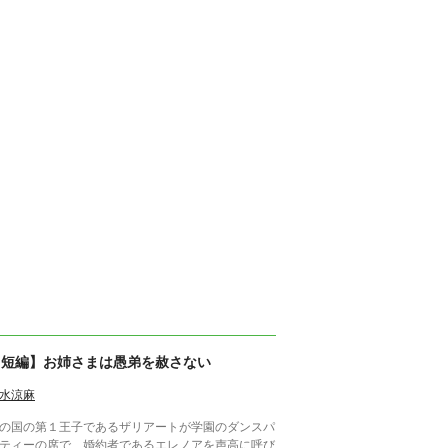
【短編】お姉さまは愚弟を赦さない
水涼麻
の国の第１王子であるザリアートが学園のダンスパ
ティーの席で、婚約者であるエレノアを声高に呼び