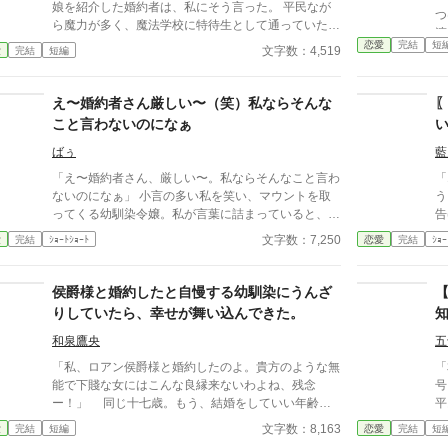
娘を紹介した婚約者は、私にそう言った。 平民なが
つけた。 そ
ら魔力が多く、魔法学校に特待生として通っていた私
渡した。 す
は、在学中に領主の息子に見初められた。 「君の力
恋愛
完結
短
を
文字数：4,519
愛
完結
短編
なら、この街を守れる。一緒に守ろう」 そう言われ
女
て彼の領地に来て、婚約した。 それから数年。 街に
のか？ 短編にし
はほとんど魔物が近づかなくなり、平和な日々が続い
え〜婚約者さん厳しい〜（笑）私ならそんな
洋
ていた。 ――あの日までは。 隣領から来た貴族の娘
こと言わないのになぁ
を紹介した婚約者は、私にこう言った。 「君は強い
から大丈夫だろ？」 その言葉を聞いた瞬間、私はよ
ばぅ
藍
うやく気づく。 彼にとって私は、何だったのか。 だ
「え〜婚約者さん、厳しい〜。私ならそんなこと言わ
「
から私は、静かに街を出ることにした。 ……今さら
ないのになぁ」 小言の多い私を笑い、マウントを取
う！」 とあるパ
探しに来ても遅いです。
ってくる幼馴染令嬢。私が言葉に詰まっていると、豪
告げ
快で声のデカい婚約者が笑い飛ばした。 「そうだ
は
文字数：7,250
愛
完結
ｼｮｰﾄｼｮｰﾄ
恋愛
完結
ｼｮｰ
な、だからお前は未だに婚約相手が決まらないんだろ
を
うな！」 悪気ゼロ(?)の大声正論パンチで、幼馴染を
たじゃ
バッサリ撃退！ 私の「厳しさ」を誰よりも愛する太
番
侯爵様と婚約したと自慢する幼馴染にうんざ
陽の騎士様との、スカッと痛快ラブコメディ。
りしていたら、幸せが舞い込んできた。
和泉鷹央
五
「私、ロアン侯爵様と婚約したのよ。貴方のような無
「
能で下賤な女にはこんな良縁来ないわよね、残念
号
ー！」 同じ十七歳。もう、結婚をしていい年齢だ
平
った。 幼馴染のユーリアはそう言ってアグネスの
度
文字数：8,163
愛
完結
短編
恋愛
完結
短
ことを蔑み、憐れみを込めた目で見下して自分の婚約
た