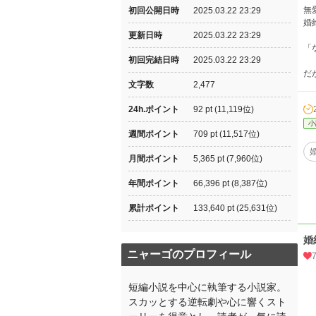
無
初回公開日時
2025.03.22 23:29
婚
更新日時
2025.03.22 23:29
「
初回完結日時
2025.03.22 23:29
だ
文字数
2,477
24h.ポイント
92 pt (11,119位)
小
週間ポイント
709 pt (11,517位)
月間ポイント
5,365 pt (7,960位)
年間ポイント
66,396 pt (8,387位)
累計ポイント
133,640 pt (25,631位)
婚
ニャーゴのプロフィール
短編小説を中心に執筆する小説家。
スカッとする逆転劇や心に響くスト