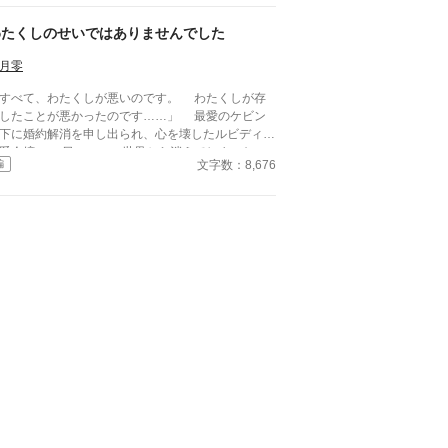
ドはユリアナを休ませることなく働
せ、ユリアナの癒しの力を濁らせていた。 そんな
わたくしのせいではありませんでした
に圧倒的な力を持つ上級魔物が、王国北部に襲来す
。 ユリアナは全力を尽くしたものの、多くの犠牲
月零
してしまった。 ユリアナはその責任を押し付け
すべて、わたくしが悪いのです。 わたくしが存
れ、大聖女の称号を剥奪される。リッドからの婚約
したことが悪かったのです……」 最愛のケビン
棄に加え、王都からの追放を命じられた。 それか
下に婚約解消を申し出られ、心を壊したルビディア
一年。ユリアナはユーリと名を改め、顔を隠し、新
爵令嬢。 日々、この世界から消えてしまいたい
な職に就いていた。
文字数：8,676
編
願い、ついにその願いが叶えられかけた時、前世の
憶がよみがえる。 ――すべては、ルビディア
のせいではなかった。 ※他サイトにも掲載中です。