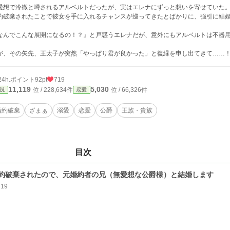
愛想で冷徹と噂されるアルベルトだったが、実はエレナにずっと想いを寄せていた
約破棄されたことで彼女を手に入れるチャンスが巡ってきたとばかりに、強引に結
なんでこんな展開になるの！？』と戸惑うエレナだが、意外にもアルベルトは不器
が、その矢先、王太子が突然「やっぱり君が良かった」と復縁を申し出てきて……
24h.ポイント
92pt
719
11,119
5,030
位 / 228,634件
位 / 66,326件
説
恋愛
婚約破棄
ざまぁ
溺愛
恋愛
公爵
王族・貴族
目次
約破棄されたので、元婚約者の兄（無愛想な公爵様）と結婚します
719