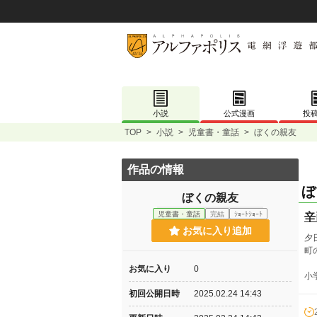
小説
公式漫画
投
TOP
>
小説
>
児童書・童話
>
ぼくの親友
作品の情報
ぼ
ぼくの親友
児童書・童話
完結
ｼｮｰﾄｼｮｰﾄ
辛
お気に入り追加
夕
町
お気に入り
0
小
初回公開日時
2025.02.24 14:43