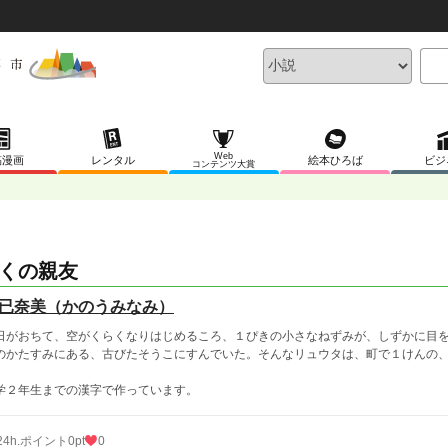
Web
稿漫画
レンタル
絵本ひろば
ビジ
コンテンツ大賞
くの親友
已奈美（かのうみなみ）
日がおちて、空がくらくなりはじめるころ、１ぴきの小さなねずみが、しずかに目
のかたすみにある、古びたそうこにすんでいた。そんなリュウタは、町で１けんの
学２年生までの漢字で作っています。
24h.ポイント
0pt
0