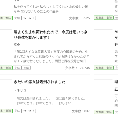
母
留
私を作ってくれた 私らしくしてくれた あの優しい彼
が
らを 忘れないためにこの作品を
取り
児童書・童話
連
文字数：5,525
童書・童話
完結
ｼｮｰﾄｼｮｰﾄ
が
て
に
運よく生まれ変われたので、今度は思いっき
M
り身体を動かします！
克全
野
「第1回きずな児童書大賞」重度の心臓病のため、生
弟
まれてからずっと病院のベッドから動けなかった少年
学
が１２歳で亡くなりました。両親と両祖父母は毎日の
家
ように妾（氏神）に奇跡を願いましたが、叶えてあげ
迷
文字数：124,735
童書・童話
完結
長編
児童書・童話
完
られませんでした。神々の定めで、現世では奇跡を起
し
こせなかったのです。ですが、記憶を残したまま転生
の
させる事はできました。ほんの少しだけですが、運動
て
きたいの悪女は処刑されました
が苦にならない健康な身体と神与スキルをおまけに付
石
けてあげました。（氏神談）
トネリコ
可
悪女は処刑されました。 国は益々栄えました。
め
おめでとう。おめでとう。 おしまい。
間
フ
文字数：837
童書・童話
完結
ｼｮｰﾄｼｮｰﾄ
児童書・童話
完
ま