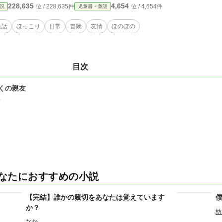
228,635
4,654
位 / 228,635件
位 / 4,654件
説
児童書・童話
童話
ほっこり
日常
冒険
友情
ほのぼの
目次
くの親友
0
なたにおすすめの小説
【完結】誰かの親切をあなたは覚えています
か？
紡
なか