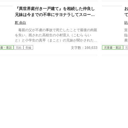
を
突
『異世界庭付き一戸建て』を相続した仲良し
と
兄妹は今までの不幸にサヨナラしてスローラ
とに決
イフを満喫できる、はず？
て
釈 余白
紡
を削
毒親の父が不慮の事故で死亡したことで最後の肉親
貧
せ
を失い、残された高校生の小村雷人（こむら らい
臨
こ
と）と小学生の真琴（まこと）の兄妹が聞かされたの
農
絵
は、父が家を担保に金を借りていたという絶望の事実
術
文字数：166,633
童書・童話
完結
長編
児童書・童話
完
6
だった。慣れ親しんだ自宅から早々の退去が必要とな
り
った二人は家の中で金目の物を探す。 その結果見
た
つかったのは、僅かな現金に空の預金通帳といくつか
の宝飾品、そして家の権利書と見知らぬ文字で書かれ
た書類くらいだった。謎の書類には祖父のサインが記
されていたが内容は読めず、頼みの綱は挟まれていた
弁護士の名刺だけだ。 最後の希望とも言える名刺
の電話番号へ連絡した二人は、やってきた弁護士から
契約書の内容を聞かされ唖然とする。それは祖父が遺
産として残した『異世界トラス』にある土地と建物を
孫へ渡すというものだった。もちろん現地へ行かなけ
れば遺産は受け取れないが。兄妹には他に頼れるもの
がなく、思い切って異世界へと赴き新生活をスタート
させるのだった。 連載時、HOT 1位ありがとうござ
いました！ その他、多数投稿しています。 こちらも
よろしくお願いします！ https://www.alphapolis.co.jp/