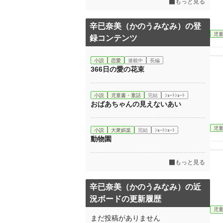
もっと見る
辛已奈美（かのうみなみ）の登
児
録コンテンツ
小説
恋愛
連載中
長編
366日の愛の花束
小説
児童書・童話
完結
ｼｮｰﾄｼｮｰﾄ
おばあちゃんの見えないあい
児
小説
大衆娯楽
完結
ｼｮｰﾄｼｮｰﾄ
動物園
もっと見る
辛已奈美（かのうみなみ）の近
況ボードの更新履歴
児
まだ投稿がありません