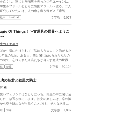
を亡くし、家にも居場所を失った少年ユーインは、
学生ルファールとともに隣国アジールへ渡る。二人
研究していたのは、人の命を奪う毒ガス「瘴気」を
除く装置だった。 発明は滅びかけた小国を救う
文字数：5,077
載中
ｼｮｰﾄｼｮｰﾄ
、祖国チェンミは装置を盗み、危険な模造品を作っ
しまう。利益を優先し、研究者の警告を無視した国
待っていた結末とは――
agic Of Things！〜古道具の世界へようこ
そ〜
生のイエネコ
ばかり気にかけられて「私はもう大人」と強がる小
5年生の歌音。ある日、弟と閉じ込められた祖母の
の蔵で、忘れられた道具たちが暮らす魔法の世界に
い込む。壊れた道具を直す「道具のお医者さん」を
文字数：30,124
結
短編
ていた祖父の後継として、金継ぎや活版印刷など昔
技を学びながら奮闘するうち、姉弟の間にすれ違っ
いた本当の気持ちが見えてくる——。
瑠璃の姫君と鉄黒の騎士
河 翠
愛いフェリシアはひとりぼっち。部屋の中に閉じ込
られ、放置されています。彼女の楽しみは、窓の隙
から空を眺めながら歌うことだけ。 そんなある日
ェリシアは、貧しい身なりの男の子にさらわれてし
文字数：7,982
結
短編
いました。彼は本来自分が受け取るべきだった幸せ