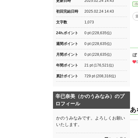
更新日時
2025.02.24 14:43
小
初回完結日時
2025.02.24 14:43
文字数
1,073
24h.ポイント
0 pt (228,635位)
週間ポイント
0 pt (228,635位)
月間ポイント
0 pt (228,635位)
ぼ
年間ポイント
21 pt (176,521位)
累計ポイント
729 pt (208,316位)
辛已奈美（かのうみなみ）のプ
ロフィール
あ
かのうみなみです。よろしくお願い
いたします。