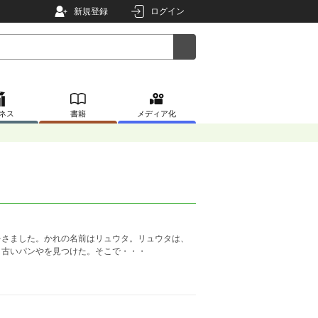
新規登録
ログイン
ネス
書籍
メディア化
をさました。かれの名前はリュウタ。リュウタは、
、古いパンやを見つけた。そこで・・・