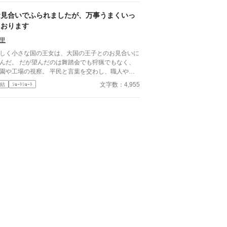
、フェリシアが台無しにしたのだと責め立てます。
然のことに困惑しつつも、男の子のためにできるこ
お見合いでふられましたが、万事うまくいっ
はないかと悩んだあげく、彼女は一本の羽を渡すこ
ております
めました。 大好きな友達に似た男の子に笑っ
ほしい、ただその一心で。けれどそれは、彼女の命
里
る行為で……。 記憶を失くしたヒロインと、幸
しく小さな国の王女は、大国の王子とのお見合いに
になりたいヒーローの物語。ハッピーエンドです。
んだ。 だが望んだのは舞踏会でも狩猟でもなく、
の作品は、他サイトにも投稿しております。 表紙
園や工場の視察。 平民と言葉を交わし、職人や技
は写真ACよりチョコラテさまの作品(写真ID:24928
者を敬う姿は「田舎者」と嘲笑され、婚約はあっさ
文字数：4,955
結
ｼｮｰﾄｼｮｰﾄ
)をお借りしています。
断られてしまう。 それでも王女は落ち込まなかっ
。 「良いご縁に恵まれましたもの」