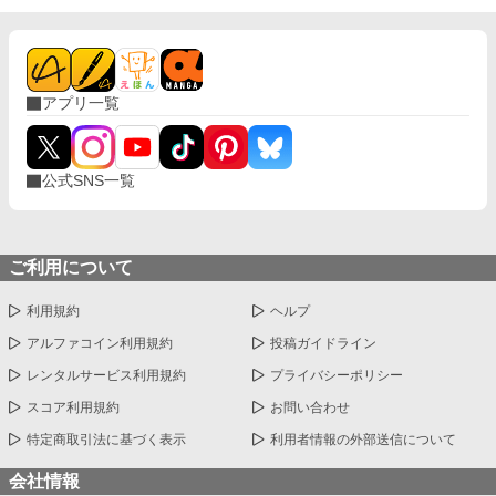
をお世話するのに忙しいので、構ってもらわなくて結構です。 な
のに、どうして私を嫌ってる皇帝が部屋に訪れてくるんです
か！？しかも毎回イラッとするとこを言ってくるし…。 本当にな
んなの！？あなたに構っている時間なんてないんですけど！ ※視
点がちょくちょく変わります。 ガバガバ設定、なんちゃって知識
アプリ一覧
で書いてます。 エールを送って下さりありがとうございました！
公式SNS一覧
ご利用について
利用規約
ヘルプ
アルファコイン利用規約
投稿ガイドライン
レンタルサービス利用規約
プライバシーポリシー
スコア利用規約
お問い合わせ
特定商取引法に基づく表示
利用者情報の外部送信について
会社情報