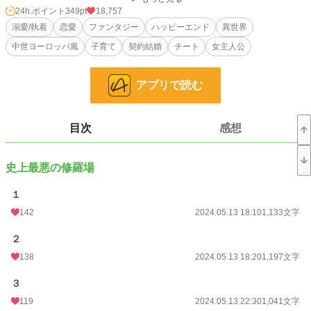
24h.ポイント
349pt
18,757
役目は聖女でも国防でもなく「子守り」
溺愛/執着
恋愛
ファンタジー
ハッピーエンド
異世界
第２王子であり、大公の地位を持つヴァイスは、赤子の母としてシオンに契約結
中世ヨーロッパ風
子育て
契約結婚
チート
女主人公
婚を望んでいた。契約の内容は、娘の身の安全を守り養育すること。
ヴァイスは天才気質で変わり者だが、家族への愛情は人一倍深かった。
その愛は娘だけでなくシオンにも向けられ、不自然なほどの好意を前に戸惑うば
アプリで読む
かり。
だって、ヴァイスは子をなすほど愛し合った女性を失ったばかりなのだから。
しかし、その娘の出生には秘密があって……
目次
感想
徐々に愛を意識する二人の、ラブロマンスファンタジー
史上最悪の修羅場
小説
4,246 位 / 228,862 件
１
恋愛
2,274 位 / 66,381 件
142
2024.05.13 18:10
1,133文字
お気に入り
432
２
24h.ポイント
349 pt
138
2024.05.13 18:20
1,197文字
文字数
154,765
３
更新日時
2024.09.10 00:00
119
2024.05.13 22:30
1,041文字