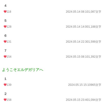
初回公開日時
2024.05.13 18:10
４
118
2024.05.14 08:10
1,087文字
初回完結日時
2024.09.13 20:52
５
週間ポイント
175 pt (26,536 位)
128
2024.05.14 14:00
1,188文字
月間ポイント
1,159 pt (22,148 位)
６
年間ポイント
21,582 pt (19,109 位)
131
2024.05.14 22:30
1,599文字
累計ポイント
291,707 pt (15,528 位)
７
154
2024.05.15 08:10
1,392文字
ようこそエルデガリアへ
１
139
2024.05.15 15:10
965文字
２
158
2024.05.15 23:40
1,094文字