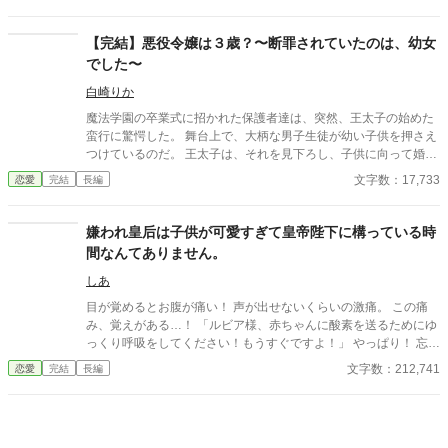
説の悪妻に転生していることを思い出す。 記憶を取り戻すと、七
年間も苦しんだ夫への愛は綺麗さっぱり消えた。 夫に奪われてい
たもの、不正の事実を着々と精算していく。 ◆愛されない悪妻が
【完結】悪役令嬢は３歳？〜断罪されていたのは、幼女
前世を思い出して転身したら、可愛い継子や最強の旦那様ができ
でした〜
て、転生前の知識でスイーツやグルメ、家電を再現していく、異
世界転生ファンタジー！◆ ＊旧題：転生したら悪妻でした
白崎りか
魔法学園の卒業式に招かれた保護者達は、突然、王太子の始めた
蛮行に驚愕した。 舞台上で、大柄な男子生徒が幼い子供を押さえ
つけているのだ。 王太子は、それを見下ろし、子供に向って婚約
破棄を告げた。 「ヒナコのノートを汚したな！」 「ちがうもん。
文字数：17,733
恋愛
完結
長編
ミア、お絵かきしてただけだもん！」 小説家になろう様でも投稿
しています。
嫌われ皇后は子供が可愛すぎて皇帝陛下に構っている時
間なんてありません。
しあ
目が覚めるとお腹が痛い！ 声が出せないくらいの激痛。 この痛
み、覚えがある…！ 「ルビア様、赤ちゃんに酸素を送るためにゆ
っくり呼吸をしてください！もうすぐですよ！」 やっぱり！ 忘れ
てたけど、お産の痛みだ！ だけどどうして…？ 私はもう子供が産
文字数：212,741
恋愛
完結
長編
めないからだだったのに…。 そんなことより、赤ちゃんを無事に
産まないと！ 指示に従ってやっと生まれた赤ちゃんはすごく可愛
い。だけど、どう見ても日本人じゃない。 どうやら私は、わがま
まで嫌われ者の皇后に憑依転生したようです。だけど、赤ちゃん