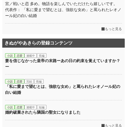
宮／戦いと恋 多め。物語を楽しんでいただけたら嬉しいです。
代表作： 「私に愛まで望むとは、強欲な女め」と罵られたレオノ
ール妃の白い結婚
もっと見る
きぬがやあきらの登録コンテンツ
小説
恋愛
連載中
長編
妻を信じなかった皇帝の末路ーあの日の約束を覚えていますか？
ー
小説
恋愛
完結
長編
「私に愛まで望むとは、強欲な女め」と罵られたレオノール妃の
白い結婚
小説
恋愛
連載中
短編
婚約破棄されたら隣国の聖女になりました
もっと見る