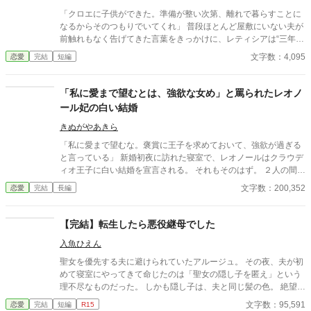
「クロエに子供ができた。準備が整い次第、離れで暮らすことに
なるからそのつもりでいてくれ」 普段ほとんど屋敷にいない夫が
前触れもなく告げてきた言葉をきっかけに、レティシアは“三年
間”の契約を終わらせることにした。 赤の他人を屋敷に迎えるこ
文字数：4,095
恋愛
完結
短編
とはしない。 不要なものに感情を砕く理由などない。 「だって、
面倒でしょう？」 不誠実な夫も、無意味な結婚も、 この際すべて
切り捨ててしまいましょう。
「私に愛まで望むとは、強欲な女め」と罵られたレオノ
ール妃の白い結婚
きぬがやあきら
「私に愛まで望むな。褒賞に王子を求めておいて、強欲が過ぎる
と言っている」 新婚初夜に訪れた寝室で、レオノールはクラウデ
ィオ王子に白い結婚を宣言される。 それもそのはず。 ２人の間に
愛はないーーどころか、この結婚はレオノールが魔王討伐の褒美
文字数：200,352
恋愛
完結
長編
にと国王に要求したものだった。 でも、王子を望んだレオノール
にもそれなりの理由がある。 美しく気高いクラウディオ王子を欲
しいと願った気持ちは本物だ。 だからいくら冷遇されようが、嫌
【完結】転生したら悪役継母でした
がらせを受けようが心は揺るがない。 どこまでも逞しく、軽薄そ
入魚ひえん
うでいて賢い。どこか憎めない魅力を持ったレオノールに、やが
てクラウディオの心は……。 すれ違い、拗れる２人に愛は生まれ
聖女を優先する夫に避けられていたアルージュ。 その夜、夫が初
るのか？ 焦ったい恋と陰謀＋バトルのラブファンタジー。
めて寝室にやってきて命じたのは「聖女の隠し子を匿え」という
理不尽なものだった。 しかも隠し子は、夫と同じ髪の色。 絶望す
るアルージュはよろめいて鏡にぶつかり、前世に読んだウェブ小
文字数：95,591
恋愛
完結
短編
R15