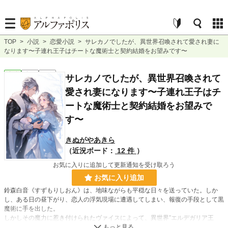
TOP
>
小説
>
恋愛小説
>
サレカノでしたが、異世界召喚されて愛され妻に
なります〜子連れ王子はチートな魔術士と契約結婚をお望みです〜
恋愛
完結
長編
サレカノでしたが、異世界召喚されて
愛され妻になります〜子連れ王子はチ
ートな魔術士と契約結婚をお望みで
す〜
きぬがやあきら
（近況ボード：
12 件
）
お気に入りに追加して更新通知を受け取ろう
お気に入り追加
鈴森白音《すずもりしおん》は、地味ながらも平穏な日々を送っていた。しか
し、ある日の昼下がり、恋人の浮気現場に遭遇してしまい、報復の手段として黒
魔術に手を出した。
しかしその魔力に惹き付けられたヴァイスによって、異世界”エルデガリア王
国”に召喚された。