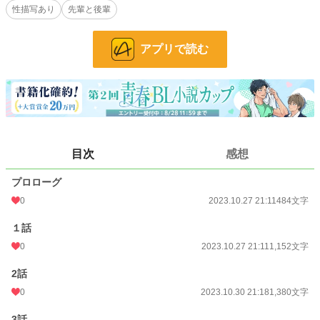
性描写あり
先輩と後輩
＊オメガバースではありますが、自己設定の自己解釈あり作品になります。
小説
228,785 位 / 228,785 件
アプリで読む
BL
31,416 位 / 31,416 件
お気に入り
26
24h.ポイント
0 pt
文字数
19,601
目次
感想
更新日時
2024.06.11 06:19
プロローグ
初回公開日時
2023.10.27 21:11
0
2023.10.27 21:11
484文字
週間ポイント
21 pt (62,459 位)
１話
月間ポイント
84 pt (68,929 位)
0
2023.10.27 21:11
1,152文字
年間ポイント
1,301 pt (77,864 位)
2話
0
2023.10.30 21:18
1,380文字
累計ポイント
14,390 pt (82,761 位)
3話