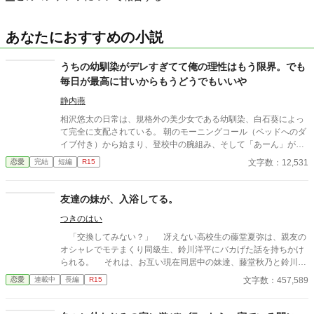
あなたにおすすめの小説
うちの幼馴染がデレすぎてて俺の理性はもう限界。でも
毎日が最高に甘いからもうどうでもいいや
静内燕
相沢悠太の日常は、規格外の美少女である幼馴染、白石葵によっ
て完全に支配されている。 朝のモーニングコール（ベッドへのダ
イブ付き）から始まり、登校中の腕組み、そして「あーん」が義
務付けられた手作り弁当。誰もが羨むラブラブっぷりだが、悠太
文字数：12,531
恋愛
完結
短編
R15
はこれを「家族愛」だと頑なに誤解（無視）している。 「ゆーた
は私の運命の相手なんだもん！」と、葵のデレデレは今日も過剰
の一途。周囲の冷やかしや、葵を狙う男子生徒のプレッシャーが
友達の妹が、入浴してる。
高まる中、悠太の**「幼馴染フィルター」**はついに限界を迎え
つきのはい
る。 この溺愛っぷり、いつまで「家族」で通せるのか？ 甘すぎる
日常が、悠太の鈍感な理性を溶かし尽くす――最初からクライマ
「交換してみない？」 冴えない高校生の藤堂夏弥は、親友の
ックスの、超高濃度イチャイチャ・ラブコメ、開幕！
オシャレでモテまくり同級生、鈴川洋平にバカげた話を持ちかけ
られる。 それは、お互い現在同居中の妹達、藤堂秋乃と鈴川美
咲を交換して生活しようというものだった。 鈴川美咲は、美男
文字数：457,589
恋愛
連載中
長編
R15
子の洋平に勝るとも劣らない美少女なのだけれど、男子に嫌悪感
を示し、夏弥とも形式的な会話しかしなかった。 冴えない男子
と冷めがちな女子の距離感が、二人暮らしのなかで徐々に変わっ