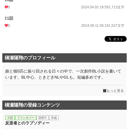
0
2024.04.02 19:59
1,713文字
11話
0
2024.06.11 06:19
1,537文字
槇瀬陽翔のプロフィール
娘と猫5匹に振り回される日々の中で、一次創作BL小説を書いて
います。BL中心、ときどきNLやGLも。短編多めです。
もっと見る
槇瀬陽翔の登録コンテンツ
小説
ファンタジー
連載中
長編
反逆者とのラプソディー