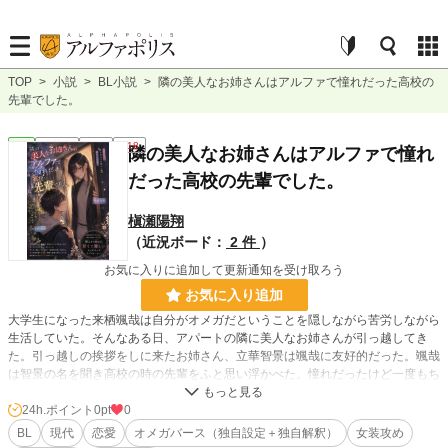
TOP
>
小説
>
BL小説
>
隣の美人なお姉さんはアルファで憧れだった高校の
先輩でした。
BL
連載中
長編
R18
隣の美人なお姉さんはアルファで憧れ
だった高校の先輩でした。
槇瀬陽翔
（近況ボード：
2 件
）
お気に入りに追加して更新通知を受け取ろう
お気に入り追加
大学生になった来栖颯哉は自分がオメガだということを隠しながら苦労しながら
生活していた。そんなある日、アパートの隣に美人なお姉さんが引っ越してき
た。引っ越しの挨拶をしに来たお姉さん、立華智景は颯哉に友好的だった。颯哉
は智景の名を聞き高校の時の先輩をふと思い浮かべた。憧れだったけど一度もち
ゃんと話すことができなかった先輩。忘れていた恋心が蘇るが、居場所を知らな
いし連絡先も知らなかった。どこでどうしてるのかも…。
24h.ポイント
0pt
0
BL
現代
恋愛
オメガバース（独自設定＋独自解釈）
女装攻め