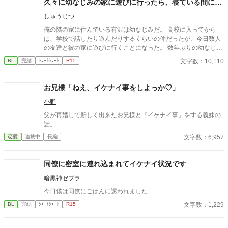
久々に幼なじみの家に遊びに行ったら、寝ている間に…
ていく。 そんなラブコメディです。
しゅうじつ
俺の隣の家に住んでいる有沢は幼なじみだ。 高校に入ってから
は、学校で話したり遊んだりするくらいの仲だったが、今日数人
の友達と彼の家に遊びに行くことになった。 数年ぶりの幼なじみ
の家を懐かしんでいる中、いつの間にか友人たちは帰っており、
文字数：10,110
BL
完結
ｼｮｰﾄｼｮｰﾄ
R15
幼なじみと2人きりに。 そこで俺は彼の部屋であるものを見つけ
てしまい、部屋に来た有沢に咄嗟に寝たフリをするが…
お兄様「ねえ、イケナイ事をしよっか♡」
小野
父が再婚して新しく出来たお兄様と『イケナイ事』をする義妹の
話。
文字数：6,957
恋愛
連載中
長編
同僚に密室に連れ込まれてイケナイ状況です
暗黒神ゼブラ
今日僕は同僚にごはんに誘われました
文字数：1,229
BL
完結
ｼｮｰﾄｼｮｰﾄ
R15