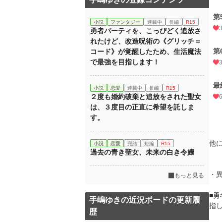
第
小説
ファンタジー
連載中
長編
R15
勇者パーティを、こっぴどく追放さ
れたけど、改造呪術の《グリッチ＝
第
コード》が覚醒したため、生活魔法
で最強を目指します！
最
小説
恋愛
連載中
長編
R15
２度も婚約破棄と追放をされた聖女
は、３度目の正直に希望を託しま
す。
他
小説
恋愛
完結
短編
R15
過去の青き聖女、未来の白き令嬢
・
もっと見る
■
手嶋ゆきの近況ボードの更新履
指
歴