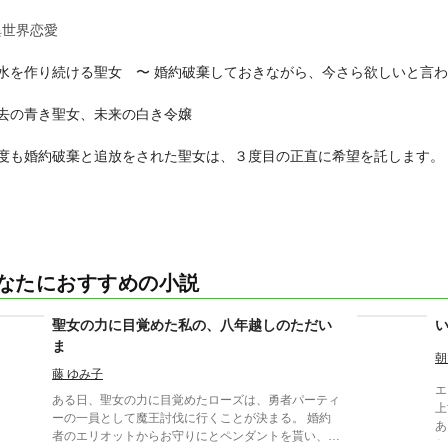
異世界恋愛
聖水を作り続ける聖女 〜 婚約破棄しておきながら、今さら欲しいと言
過去の青き聖女、未来の白き令嬢
２度も婚約破棄と追放をされた聖女は、３度目の正直に希望を託します。
なたにおすすめの小説
聖女の力に目覚めた私の、八年越しのただい
ま
朝
藤 ゆみ子
エ
ある日、聖女の力に目覚めたローズは、勇者パーティ
上司
ーの一員として魔王討伐に行くことが決まる。 婚約
ある
者のエリオットからお守りにとペンダントを貰い、待
と