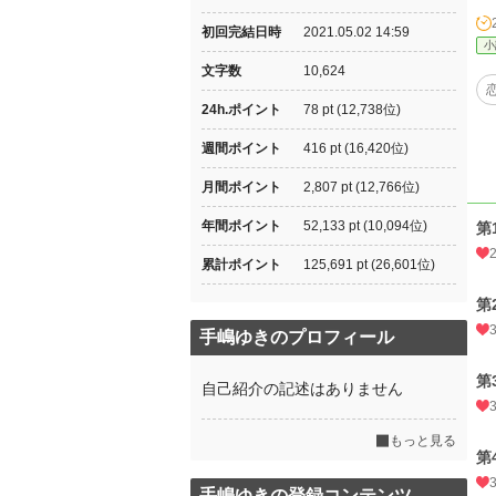
初回完結日時
2021.05.02 14:59
小
文字数
10,624
24h.ポイント
78 pt (12,738位)
週間ポイント
416 pt (16,420位)
月間ポイント
2,807 pt (12,766位)
年間ポイント
52,133 pt (10,094位)
第
累計ポイント
125,691 pt (26,601位)
第
手嶋ゆきのプロフィール
第
自己紹介の記述はありません
もっと見る
第
手嶋ゆきの登録コンテンツ