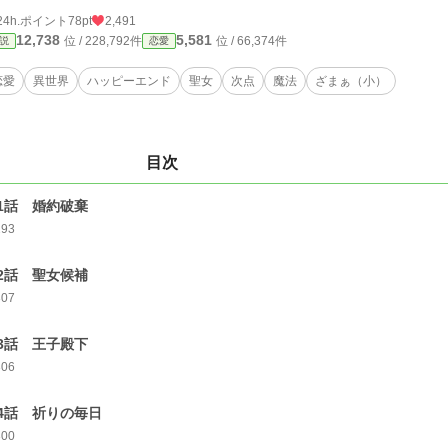
24h.ポイント
78pt
2,491
12,738
5,581
位 / 228,792件
位 / 66,374件
説
恋愛
恋愛
異世界
ハッピーエンド
聖女
次点
魔法
ざまぁ（小）
目次
1話 婚約破棄
293
2話 聖女候補
307
3話 王子殿下
306
4話 祈りの毎日
300