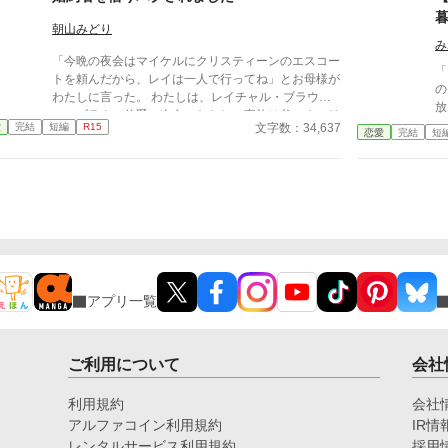
朝山みどり
み
「今晩の夜会はマイケルにクリスティーンのエスコー
「
トを頼んだから、レイは一人で行ってね」とお母様が
の
わたしに言った。 わたしは、レイチャル・ブラウ
放
ン。ブラウン伯爵の次女。わたしの家族は父のウィリ
響
文字数：34,637
愛
完結
短編
R15
アム。母のマーガレット。 兄、ギルバード。姉、ク
恋愛
完結
短
入
リスティーン。弟、バージルの六人家族。 わたしは
る
家族のなかで一番影が薄い。我慢するのはわたし。わ
い
たしが我慢すればうまくいく。だけど家族はわたしが
ほ
我慢していることも気付かない。そんな存在だ。 家
三
族も婚約者も大事にするのはクリスティーン。わたし
い
の一つ上の姉だ。 そのうえ、わたしは、さえない留
追
学生のお世話を押し付けられてしまった。
王
ッ
アプリ一覧
国
ご利用について
会社
利用規約
会社
アルファコイン利用規約
IR情
レンタルサービス利用規約
採用