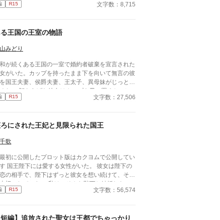
文字数：8,715
編
R15
う友人、自慢しちゃえと思い了承したエリザベス。
の日から彼の様子が変わった。真相に気づいたエリ
ベスは穏やかに微笑んで二人を祝福する。 目を輝
ある王国の王室の物語
せて喜んだ二人だったが、エリザベスの次の言葉を
聞いた時・・・ 二人は正反対の反応をした。
山みどり
和が続くある王国の一室で婚約者破棄を宣言された
女がいた。カップを持ったまま下を向いて無言の彼
を国王夫妻、侯爵夫妻、王太子、異母妹がじっと見
をあげた彼女はカップを皿に置くと、レ
文字数：27,506
編
R15
ンパイに手を伸ばすと皿に取った。 それから 「承
しました」とだけ言った。 ゆっくりレモンパイを
べるとお茶のおかわりを注ぐように侍女に合図をし
蔑ろにされた王妃と見限られた国王
ーキに手を伸ばした。 カク
ムで公開したものに手を入れたものです。
千歌
最初に公開したプロット版はカクヨムで公開してい
女性がいた。 彼女は陛下の
恋の相手で、陛下はずっと彼女を想い続けて、そし
切にしていた。 私は、そんな陛下と結婚した。
文字数：56,574
編
R15
と王家のために、私達は結婚しなければならなかっ
から、結婚すれば陛下も少しは変わるのではと期待
。 でも結果は……私の理想を打ち砕くもの
【短編】追放された聖女は王都でちゃっかり
してもう一つ。 私も陛下も知らないこと