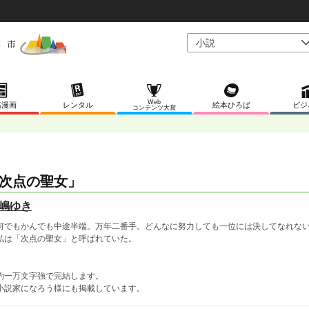
Web
稿漫画
レンタル
絵本ひろば
ビジ
コンテンツ大賞
次点の聖女」
嶋ゆき
でもかんでも中途半端。万年二番手。どんなに努力しても一位には決してなれな
は「次点の聖女」と呼ばれていた。
一万文字強で完結します。
説家になろう様にも掲載しています。