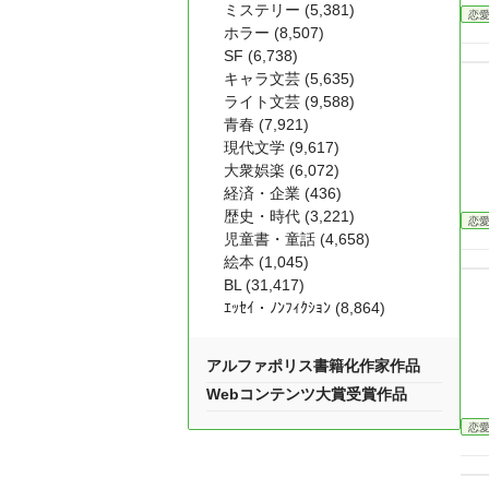
ミステリー (5,381)
恋
ホラー (8,507)
SF (6,738)
キャラ文芸 (5,635)
ライト文芸 (9,588)
青春 (7,921)
現代文学 (9,617)
大衆娯楽 (6,072)
経済・企業 (436)
歴史・時代 (3,221)
恋
児童書・童話 (4,658)
絵本 (1,045)
BL (31,417)
ｴｯｾｲ・ﾉﾝﾌｨｸｼｮﾝ (8,864)
アルファポリス書籍化作家作品
Webコンテンツ大賞受賞作品
恋