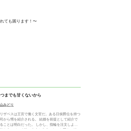
われても困ります！〜
いつまでも甘くないから
山みどり
リザベスは王宮で働く文官だ。ある日侯爵位を持つ
から甥を紹介される。 結婚を前提として紹介で
ことは明白だった。 しかし、指輪を注文しよう
街を歩いている時に友人と出会った。お茶を一緒に