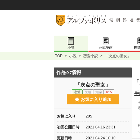
小説
公式漫画
投
TOP
>
小説
>
恋愛小説
>
「次点の聖女」
作品の情報
「
「次点の聖女」
恋愛
完結
短編
R15
手
お気に入り追加
何
私
お気に入り
205
約
初回公開日時
2021.04.16 23:31
小
更新日時
2021.04.24 10:10