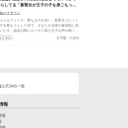
があった。 彼女のことを。彼女の正体を。
暮らしてる「新聖女が王子の子を身ごもっ
た？」結界を守るために元聖女たちが立ち上
ねバイヤーン
がる
ジョセフィーヌ、聖なる力を失い、新聖女コレット
力を奪おうとした罪で、そなたを辺境の修道院に追
いたす」謁見の間にルーカス第三王子の声が朗々と
き渡る。 「異議あり！」ジョセフィーヌは間髪を
文字数：5,603
編
R15
れず意義を唱え、証言を述べる。 「証言一、とあ
元聖女マデリーン。殿下は十代の聖女しか興味がな
。証言二、とある元聖女ノエミ。殿下は背が高く、
っそりしてるのに出るとこ出てるのが好き。証言
、とある元聖女オードリー。殿下は、手は出さな
、見てるだけ」 「ええーい、やめーい。不敬罪で
放」 追放された元聖女ジョセフィーヌはさっさと
都に戻って、魚屋で働いてる。そんな中、聖女コレ
トがルーカス殿下の子を身ごもったという噂が。王
公式SNS一覧
の結界を守るため、元聖女たちは立ち上がった。
情報
情報
報
情報