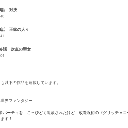
5話 対決
340
6話 王家の人々
341
終話 次点の聖女
604
にも以下の作品を連載しています。
異世界ファンタジー
勇者パーティを、こっぴどく追放されたけど、改造呪術の《グリッチ＝コ
します！