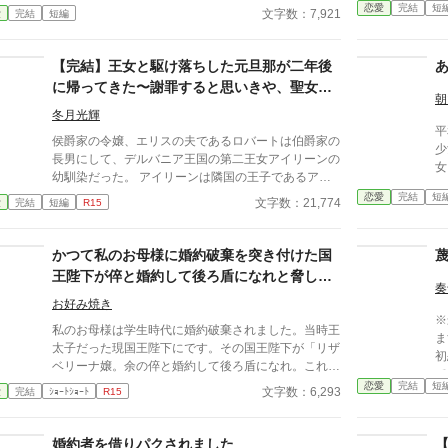
っているからと言われるが、出発の前日に婚約を破棄
恋愛
完結
短
誘
文字数：7,921
愛
完結
短編
するという書簡が届く。 エリオットへの想いに蓋を
こ
して魔王討伐へ行くが、ペンダントには秘密があっ
ザ
た。
【完結】王女と駆け落ちした元旦那が二年後
か
に帰ってきた〜謝罪すると思いきや、聖女に
朝
なったお前と僕らの赤ん坊を育てたい？こん
冬月光輝
なに馬鹿だったかしら
平
侯爵家の令嬢、エリスの夫であるロバートは伯爵家の
少
長男にして、デルバニア王国の第二王女アイリーンの
女
幼馴染だった。 アイリーンは隣国の王子であるアル
つめた。 顔
フォンスと婚約しているが、婚姻の儀式の当日にロバ
恋愛
完結
短
モ
文字数：21,774
愛
完結
短編
R15
ートと共に行方を眩ませてしまう。 国際規模の婚約
知
破棄事件の裏で失意に沈むエリスだったが、同じ境遇
食
のアルフォンスとお互いに励まし合い、元々魔法の素
かつて私のお母様に婚約破棄を突き付けた国
た。 それからバウンドケ
養があったので環境を変えようと修行をして聖女とな
ヨ
王陛下が倅と婚約して後ろ盾になれと脅して
り、王国でも重宝される存在となった。 ロバートた
奏
きました
ちが蒸発して二年後のある日、突然エリスの前に元夫
お好み焼き
※
が現れる。 エリスは激怒して謝罪を求めたが、彼は
私のお母様は学生時代に婚約破棄されました。当時王
ます 国王陛下には愛する
「アイリーンと自分の赤子を三人で育てよう」と斜め
太子だった現国王陛下にです。その国王陛下が「リザ
初
上のことを言い出した。
ベリーナ嬢。余の倅と婚約して後ろ盾になれ。これは
て大
王命である」と私に圧をかけてきました。
恋愛
完結
短
国
文字数：6,293
愛
完結
ｼｮｰﾄｼｮｰﾄ
R15
た
していた
婚約者を借りパクされました
だった。 そ