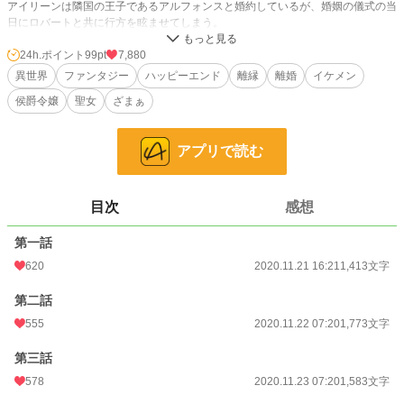
アイリーンは隣国の王子であるアルフォンスと婚約しているが、婚姻の儀式の当
日にロバートと共に行方を眩ませてしまう。
国際規模の婚約破棄事件の裏で失意に沈むエリスだったが、同じ境遇のアルフォ
ンスとお互いに励まし合い、元々魔法の素養があったので環境を変えようと修行
24h.ポイント
99pt
7,880
をして聖女となり、王国でも重宝される存在となった。
異世界
ファンタジー
ハッピーエンド
離縁
離婚
イケメン
ロバートたちが蒸発して二年後のある日、突然エリスの前に元夫が現れる。
侯爵令嬢
聖女
ざまぁ
エリスは激怒して謝罪を求めたが、彼は「アイリーンと自分の赤子を三人で育て
よう」と斜め上のことを言い出した。
アプリで読む
小説
11,242 位 / 228,977 件
恋愛
5,086 位 / 66,397 件
目次
感想
お気に入り
3,307
第一話
24h.ポイント
99 pt
620
2020.11.21 16:21
1,413文字
文字数
21,774
第二話
更新日時
2020.12.05 00:24
555
2020.11.22 07:20
1,773文字
初回公開日時
2020.11.21 16:21
第三話
初回完結日時
2020.12.05 00:24
578
2020.11.23 07:20
1,583文字