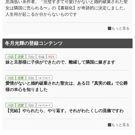
意識低い系作者。『完璧すぎて可愛げがないと婚約破棄された聖
女は隣国に売られる〜』の【書籍化】が奇跡的に決定しました。
人生何が起こるか分からないものです
もっと見る
冬月光輝の登録コンテンツ
小説
恋愛
完結
長編
R15
妹と旦那様に子供ができたので、離縁して隣国に嫁ぎます
小説
恋愛
完結
ｼｮｰﾄｼｮｰﾄ
愛情がないと婚約破棄された聖女は、ある日『真実の鏡』で公爵
様の本心を知りました
小説
恋愛
完結
ｼｮｰﾄｼｮｰﾄ
【完結】やられたら、やり返す。それがわたくしの流儀ですわ
もっと見る