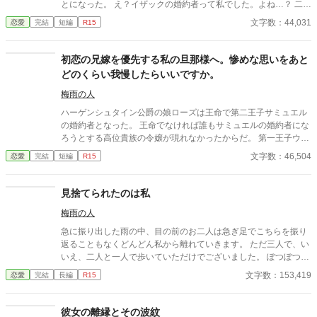
とになった。 え？イザックの婚約者って私でした。よね…？ 二人
の仲睦まじい様子を見聞きするたびに、私の心は折れてしまいま
文字数：44,031
恋愛
完結
短編
R15
した。 ええ、バッキバキに。 もういいですよね。あとは好きにさ
せていただきます。
初恋の兄嫁を優先する私の旦那様へ。惨めな思いをあと
どのくらい我慢したらいいですか。
梅雨の人
ハーゲンシュタイン公爵の娘ローズは王命で第二王子サミュエル
の婚約者となった。 王命でなければ誰もサミュエルの婚約者にな
ろうとする高位貴族の令嬢が現れなかったからだ。 第一王子ウィ
リアムの婚約者となったブリアナに一目ぼれしてしまったサミュ
文字数：46,504
恋愛
完結
短編
R15
エルは、駄目だと分かっていても次第に互いの距離を近くしてい
ったためだった。 常識のある周囲の冷ややかな視線にも気が付か
ない愚鈍なサミュエルと義姉ブリアナ。 ローズへの必要最低限の
見捨てられたのは私
役目はかろうじて行っていたサミュエルだったが、常にその視線
梅雨の人
の先にはブリアナがいた。 みじめな婚約者時代を経てサミュエル
と結婚し、さらに思いがけず王妃になってしまったローズはただ
急に振り出した雨の中、目の前のお二人は急ぎ足でこちらを振り
ひたすらその不遇の境遇を耐えた。 そんな中でもサミュエルが時
返ることもなくどんどん私から離れていきます。 ただ三人で、い
折見せる優しさに、ローズは胸を高鳴らせてしまうのだった。 し
いえ、二人と一人で歩いていただけでございました。 ぽつぽつと
かし、サミュエルとブリアナの愚かな言動がローズを深く傷つけ
振り出した雨は勢いを増してきましたのに、あなたの妻である私
文字数：153,419
恋愛
完結
長編
R15
続け、遂にサミュエルは己の行動を深く後悔することになる――
は一人取り残されてもそこからしばらく動くことができないのは
―。
どうしてなのでしょうか。いつものこと、いつものことなのに、
いつまでたっても惨めで悲しくなるのです。 何度悲しい思いをし
彼女の離縁とその波紋