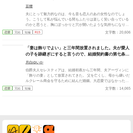
ても、それでもあなたをお慕いしてまいりましたが、さすがにも
豆狸
うあきらめようかと思っております。
夫にとって魅力的なのは、今も昔も恋人のあの女性なのでしょ
う。こうして私が悩んでいる間もふたりは楽しく笑い合っている
のかと思うと、胸にぽっかりと穴が開いたような気持ちになりま
した。 ※子どもに関するセンシティブな内容があります。
文字数：20,606
恋愛
完結
短編
R15
「妻は飾りでよい」と三年間放置されました。夫が愛人
の子を跡継ぎにすると言うので、結婚契約書の第七条を
読み上げます
月白ゆいか
伯爵夫人セレスティアは、結婚初夜から三年間、夫アーヴィンに
「飾りの妻」として放置されてきた。 父を亡くし、母から継いだ
ルクレール商会を守るために結んだ婚姻。大恋愛ではなかった。
それでもセレスティアは、いつか穏やかな夫婦になれるかもしれ
文字数：14,065
恋愛
完結
短編
ないと、ほんの少しだけ期待していた。 しかし半年ぶりに屋敷へ
戻ったアーヴィンは、婚姻前から隠していた愛人リディアと五歳
の息子ノエルを連れていた。 「この子を、オルブライト伯爵家の
跡継ぎにする。君は今まで通り、飾りの妻でいればいい」 そう告
げられたセレスティアは、静かに婚姻契約書を取り出す。 第七
条。 夫が妻の書面同意なく婚外の子を跡継ぎとし、妻の持参財や
商会権利をその子の相続財産に含めようとした場合、妻は即時離
縁、持参財返還、違約金、資産回収を請求できる。 一か月前、王