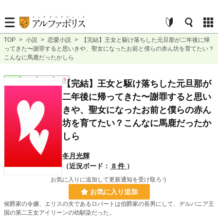
TOP
>
小説
>
恋愛小説
>
【完結】王女と駆け落ちした元旦那が二年後に帰
ってきた〜謝罪すると思いきや、聖女になったお前と僕らの赤ん坊を育てたい？
こんなに馬鹿だったかしら
恋愛
完結
短編
R15
【完結】王女と駆け落ちした元旦那が
二年後に帰ってきた〜謝罪すると思い
きや、聖女になったお前と僕らの赤ん
坊を育てたい？こんなに馬鹿だったか
しら
冬月光輝
（近況ボード：
8 件
）
お気に入りに追加して更新通知を受け取ろう
お気に入り追加
侯爵家の令嬢、エリスの夫であるロバートは伯爵家の長男にして、デルバニア王
国の第二王女アイリーンの幼馴染だった。