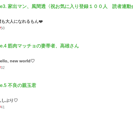
ile3. 家出マン、風間透〈祝お気に入り登録１００人 読者連動
僕も大人になれるもん❤️
50
ile.4 筋肉マッチョの妻帯者、高雄さん
ello, new world♡
32
ile.5 不良の親玉君
久しぶり♡
41