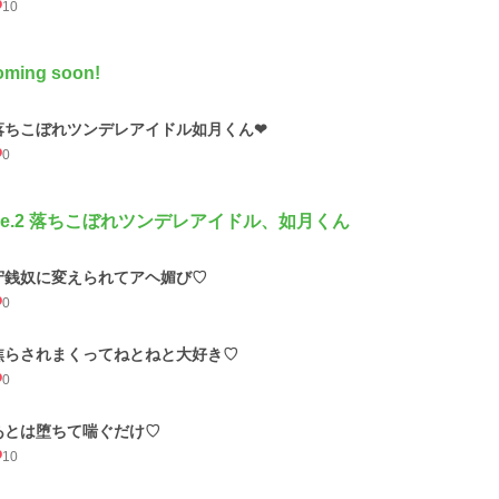
10
ming soon!
落ちこぼれツンデレアイドル如月くん❤︎
0
ile.2 落ちこぼれツンデレアイドル、如月くん
守銭奴に変えられてアヘ媚び♡
0
焦らされまくってねとねと大好き♡
0
あとは堕ちて喘ぐだけ♡
10