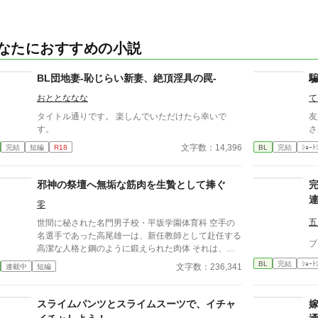
なたにおすすめの小説
BL団地妻-恥じらい新妻、絶頂淫具の罠-
おととななな
て
タイトル通りです。 楽しんでいただけたら幸いで
友
す。
さ
文字数：14,396
完結
短編
R18
BL
完結
ｼｮｰﾄ
邪神の祭壇へ無垢な筋肉を生贄として捧ぐ
零
五
世間に秘された名門男子校・平坂学園体育科 空手の
名選手であった高尾雄一は、新任教師として赴任する
ブ
高潔な人格と鋼のように鍛えられた肉体 それは、学
園にとって最高の生贄の候補に他ならなかった 至高
BL
完結
ｼｮｰﾄ
文字数：236,341
連載中
短編
の筋肉を持つ、精神を削られ意志をなくした青年を太
古の神に捧げるため、“水”、“風”、“土”の信奉者達が暗
躍する 意志をなくし筋肉の操り人形と化した“デク”
スライムパンツとスライムスーツで、イチャ
消える教師 山奥の男子校で繰り広げられるダークフ