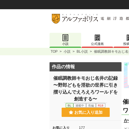
小説
公式漫画
投
TOP
>
小説
>
BL小説
>
催眠調教師キモおじ名
作品の情報
催眠調教師キモおじ名井の記録
〜野郎どもを淫欲の世界に引き
摺り込んでえろえろワールドを
創造する〜
催
BL
連載中
長編
R18
ワ
お気に入り追加
か
お気に入り
177