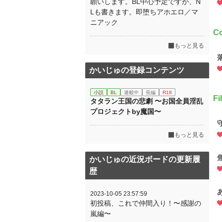
願いします。BL中心予定ですが、N
Lも書きます。即堕ちアホエロ／マ
ニアック
Co
もっと見る
かいじゅの登録コンテンツ
小説
BL
連載中
長編
R18
F
タタラン王国の悲劇 〜お国全員淫乱
プロジェクトby魔国〜
もっと見る
かいじゅの近況ボードの更新履
歴
2023-10-05 23:57:59
初投稿、これで仲間入り！〜感謝の
嵐編〜