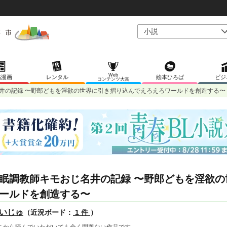
Web
稿漫画
レンタル
絵本ひろば
ビジ
コンテンツ大賞
井の記録 〜野郎どもを淫欲の世界に引き摺り込んでえろえろワールドを創造する〜
眠調教師キモおじ名井の記録 〜野郎どもを淫欲
ールドを創造する〜
いじゅ
（近況ボード：
1 件
）