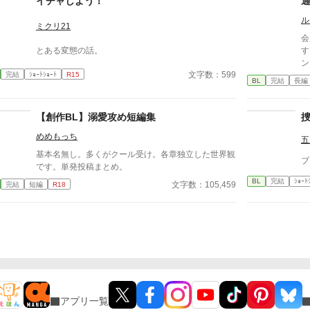
イチャしよう！
ァンタジー
ル
ミクリ21
会
とある変態の話。
する既
ン Pixiv https://www.pixiv.net/novel/show.ph
文字数：599
完結
ｼｮｰﾄｼｮｰﾄ
R15
8
BL
完結
長編
et
6
【創作BL】溺愛攻め短編集
めめもっち
五
基本名無し。多くがクール受け。各章独立した世界観
ブ
です。単発投稿まとめ。
BL
完結
ｼｮｰﾄ
文字数：105,459
完結
短編
R18
アプリ一覧