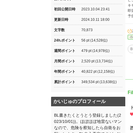
ど
キ
初回公開日時
2023.10.04 23:41
即
予
更新日時
2024.10.11 18:00
文字数
70,873
小
24h.ポイント
56 pt (14,528位)
B
週間ポイント
479 pt (14,978位)
月間ポイント
2,520 pt (13,734位)
年間ポイント
40,822 pt (12,158位)
累計ポイント
349,534 pt (13,638位)
F
かいじゅのプロフィール
BL書きたくとうとう登録しました(2
023/10/01))。ほぼほぼ地雷ないマン
なので、危険を察知したら自衛をお