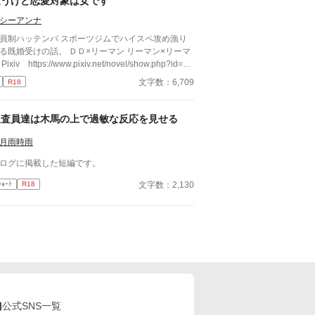
通うけど恋愛対象は女です
シーアンナ
員制ハッテンバ スポーツジムでハイスペ攻め漁り
婚受けの話。 ＤＤ×リーマン リーマン×リーマ
p?id=23
05865 ムーンライトノベルズ https://novel18.syos
文字数：6,709
R18
u.com/n1822jz/ fujossy https://fujossy.jp/books/30
91
捜査員達は木馬の上で過敏な反応を見せる
月雨時雨
ログに掲載した短編です。
文字数：2,130
ｼｮｰﾄ
R18
公式SNS一覧