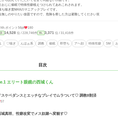
こから読んでいただいても全く問題ない作品です。
モおじに催眠で特殊性癖植えつけられてあれこれされます。
落ち喘ぎ度MAXのマニアックプレイです。
告無しのやりたい放題ですので、危険を察した方は避難してください笑
24h.ポイント
56pt
180
14,528
3,371
位 / 228,746件
位 / 31,416件
説
BL
L
♡喘ぎ
んほぉ系
調教
催眠
即堕ち
アヘ顔
特殊性癖
SM
目次
ile.1 エリート眼鏡の西城くん
ドスケベダンスとエッチなプレイでムラついて♡ 調教8割済
37
西城真咲、性癖改変でメス奴隷へ変貌す♡