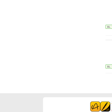
BL
BL