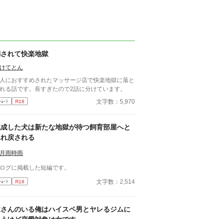
騙されて快楽地獄
けてとん
人におすすめされたマッサージ店で快楽地獄に落と
れる話です。長すぎたので2話に分けています。
文字数：5,970
ｼｮｰﾄ
R18
完成した犬は新たな地獄が待つ飼育部屋へと
連れ戻される
月雨時雨
ログに掲載した短編です。
文字数：2,514
ｼｮｰﾄ
R18
嫁さんのいる俺はハイスペ男とヤレるジムに