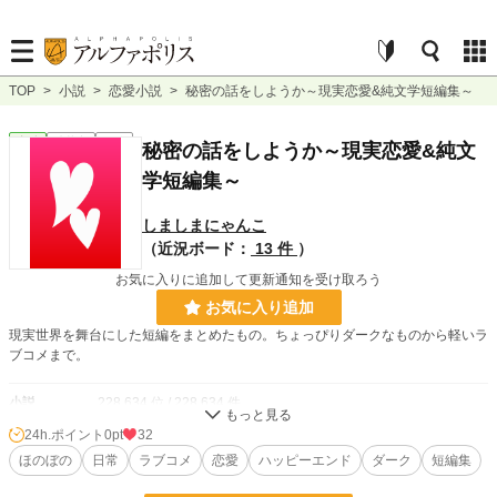
TOP
>
小説
>
恋愛小説
>
秘密の話をしようか～現実恋愛&純文学短編集～
恋愛
連載中
長編
秘密の話をしようか～現実恋愛&純文
学短編集～
しましまにゃんこ
（近況ボード：
13 件
）
お気に入りに追加して更新通知を受け取ろう
お気に入り追加
現実世界を舞台にした短編をまとめたもの。ちょっぴりダークなものから軽いラ
ブコメまで。
小説
228,634 位 / 228,634 件
24h.ポイント
0pt
32
恋愛
66,326 位 / 66,326 件
ほのぼの
日常
ラブコメ
恋愛
ハッピーエンド
ダーク
短編集
お気に入り
17