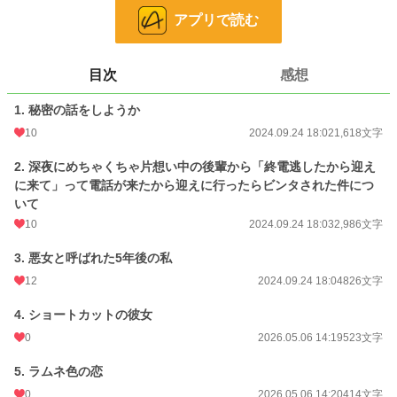
24h.ポイント
0 pt
アプリで読む
文字数
9,221
目次
感想
更新日時
2026.05.06 17:42
1. 秘密の話をしようか
初回公開日時
2024.09.24 18:02
10
2024.09.24 18:02
1,618文字
週間ポイント
7 pt (78,785 位)
2. 深夜にめちゃくちゃ片想い中の後輩から「終電逃したから迎え
月間ポイント
21 pt (99,984 位)
に来て」って電話が来たから迎えに行ったらビンタされた件につ
いて
年間ポイント
740 pt (92,446 位)
10
2024.09.24 18:03
2,986文字
累計ポイント
2,986 pt (147,656 位)
3. 悪女と呼ばれた5年後の私
12
2024.09.24 18:04
826文字
4. ショートカットの彼女
0
2026.05.06 14:19
523文字
5. ラムネ色の恋
0
2026.05.06 14:20
414文字