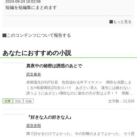
2024-09-24 16:02:08
短編を短編集にまとめます
もっと見る
このコンテンツについて報告する
あなたにおすすめの小説
真夜中の秘密は誘惑のあとで
恋文春奈
来栖蓮生(24)IT社長 色気溢れる年下イケメン 璃咲を溺愛しま
くる×鳴瀬璃咲(25)女スパイ あざとい美人 蓮生には敵わない
誘うようにあざとい璃咲なのに蓮生の方が実は上手！？ 禁断の
恋が始まる
文字数：11,026
恋愛
完結
短編
『好きな人の好きな人』
黒宮史郎
隣で話せるだけでよかった。 今の距離のままでよかった。 そう思