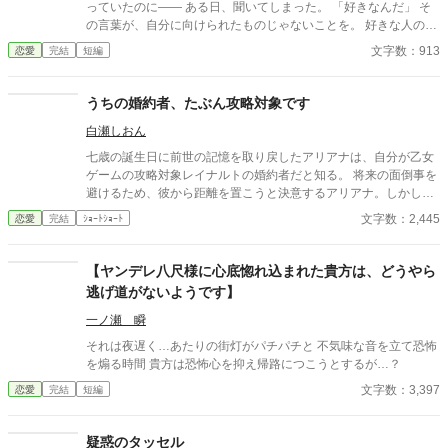
っていたのに―― ある日、聞いてしまった。 「好きなんだ」 そ
の言葉が、自分に向けられたものじゃないことを。 好きな人の好
きな人が、自分じゃない。 苦しくて、切なくて、それでも離れら
文字数：913
恋愛
完結
短編
れない。 これは、隣の席から始まった小さな恋の物語。
うちの婚約者、たぶん攻略対象です
白瀬しおん
七歳の誕生日に前世の記憶を取り戻したアリアナは、自分が乙女
ゲームの攻略対象レイナルトの婚約者だと知る。 将来の面倒事を
避けるため、彼から距離を置こうと決意するアリアナ。しかし、
中庭でも図書館でも購買でも、なぜか行く先々でレイナルトと遭
文字数：2,445
恋愛
完結
ｼｮｰﾄｼｮｰﾄ
遇してしまう。 避けているはずなのに近づいてくる婚約者。そん
な彼には、アリアナを追いかける理由があるようで――。
【ヤンデレ八尺様に心底惚れ込まれた貴方は、どうやら
逃げ道がないようです】
一ノ瀬 瞬
それは夜遅く…あたりの街灯がパチパチと 不気味な音を立て恐怖
を煽る時間 貴方は恐怖心を抑え帰路につこうとするが…？
文字数：3,397
恋愛
完結
短編
疑惑のタッセル