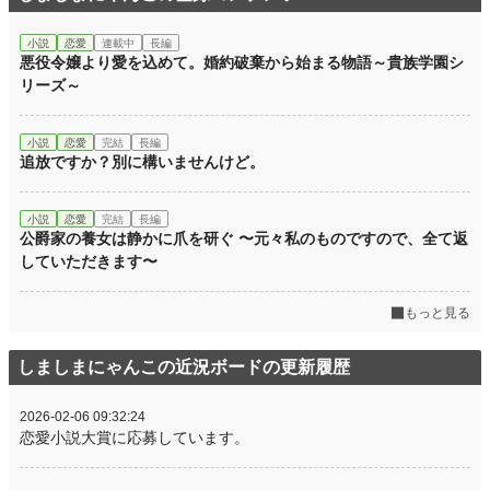
小説
恋愛
連載中
長編
悪役令嬢より愛を込めて。婚約破棄から始まる物語～貴族学園シ
リーズ～
小説
恋愛
完結
長編
追放ですか？別に構いませんけど。
小説
恋愛
完結
長編
公爵家の養女は静かに爪を研ぐ 〜元々私のものですので、全て返
していただきます〜
もっと見る
しましまにゃんこの近況ボードの更新履歴
2026-02-06 09:32:24
恋愛小説大賞に応募しています。