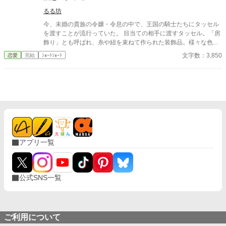
るる坊
今、未婚の貴族の令嬢・令息の中で、王国の騎士たちにタッセル
を渡すことが流行っていた。 目当ての相手に渡すタッセル。「房
飾り」とも呼ばれ、糸や紐を束ねて作られた装飾品。様々な色や
デザインで形作られている。 それは、騎士団炎の隊の隊長である
文字数：3,850
恋愛
完結
ｼｮｰﾄｼｮｰﾄ
フリージアの剣にもついていた。 でもそれは──？
アプリ一覧
公式SNS一覧
ご利用について