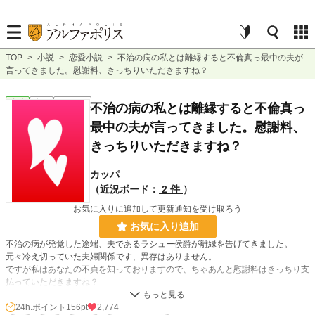
TOP
>
小説
>
恋愛小説
>
不治の病の私とは離縁すると不倫真っ最中の夫が
言ってきました。慰謝料、きっちりいただきますね？
恋愛
完結
ｼｮｰﾄｼｮｰﾄ
不治の病の私とは離縁すると不倫真っ
最中の夫が言ってきました。慰謝料、
きっちりいただきますね？
カッパ
（近況ボード：
2 件
）
お気に入りに追加して更新通知を受け取ろう
お気に入り追加
不治の病が発覚した途端、夫であるラシュー侯爵が離縁を告げてきました。
元々冷え切っていた夫婦関係です、異存はありません。
ですが私はあなたの不貞を知っておりますので、ちゃあんと慰謝料はきっちり支
払っていただきますね？
それから・・・わたしの私物も勿論持っていきますから。
24h.ポイント
156pt
2,774