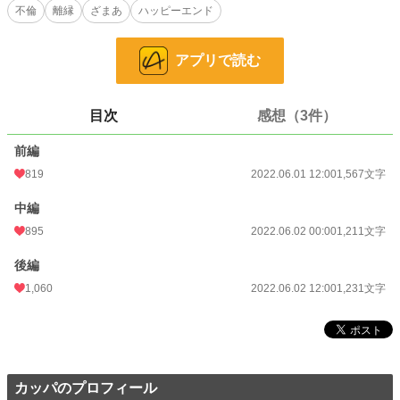
不倫
離縁
ざまあ
ハッピーエンド
小説
8,530 位 / 228,850 件
アプリで読む
恋愛
3,772 位 / 66,374 件
お気に入り
228
目次
感想（3件）
24h.ポイント
156 pt
前編
文字数
4,009
819
2022.06.01 12:00
1,567文字
更新日時
2022.06.02 12:00
中編
初回公開日時
2022.06.01 12:00
895
2022.06.02 00:00
1,211文字
初回完結日時
2022.06.02 13:58
後編
週間ポイント
1,240 pt (7,635 位)
1,060
2022.06.02 12:00
1,231文字
月間ポイント
5,713 pt (7,544 位)
年間ポイント
129,531 pt (4,774 位)
累計ポイント
242,609 pt (17,640 位)
カッパのプロフィール