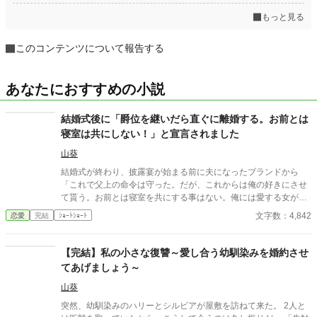
もっと見る
このコンテンツについて報告する
あなたにおすすめの小説
結婚式後に「爵位を継いだら直ぐに離婚する。お前とは
寝室は共にしない！」と宣言されました
山葵
結婚式が終わり、披露宴が始まる前に夫になったブランドから
「これで父上の命令は守った。だが、これからは俺の好きにさせ
て貰う。お前とは寝室を共にする事はない。俺には愛する女がい
るんだ。父上から早く爵位を譲って貰い、お前とは離婚する。お
文字数：4,842
恋愛
完結
ｼｮｰﾄｼｮｰﾄ
前もそのつもりでいてくれ」 確かに私達の結婚は政略結婚。 2人
の間に恋愛感情は無いけれど、ブランド様に嫁ぐいじょう夫婦と
して寄り添い共に頑張って行ければと思っていたが…その必要も
【完結】私の小さな復讐～愛し合う幼馴染みを婚約させ
無い様だ。 ならば私も好きにさせて貰おう！！
てあげましょう～
山葵
突然、幼馴染みのハリーとシルビアが屋敷を訪ねて来た。 2人と