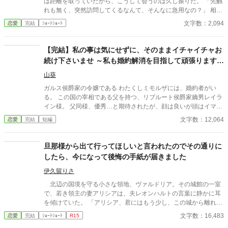
は距離を取っていたから、こうして会うのは久し振りだ。 「先触
れも無く、突然訪問してくるなんて、そんなに急用なの？」 相変
わらずベッタリとくっ付きソファに座る2人を見ても早急な用事
文字数：2,094
恋愛
完結
ｼｮｰﾄｼｮｰﾄ
が有るとは思えない。 「キャロル。俺達、良い事を思い付いたん
だよ！お前にも悪い話ではない事だ」 ハリーの思い付いた事で私
に良かった事なんて合ったかしら？ もう悪い話にしか思えないけ
【完結】私の事は気にせずに、そのままイチャイチャお
れど、取り合えずハリーの話を聞いてみる事にした。
続け下さいませ ～私も婚約解消を目指して頑張りますか
ら～
山葵
ガルス侯爵家の令嬢である わたくしミモルザには、婚約者がい
る。 この国の宰相である父を持つ、リブルート侯爵家嫡男レイラ
イン様。 父同様、優秀…と期待されたが、顔は良いが頭はイマイ
チだった。 顔が良いから、女性にモテる。 わたくしはと言えば、
文字数：12,064
恋愛
完結
短編
頭は、まぁ優秀な方になるけれど、顔は中の上位！？ 自分に釣り
合わないと思っているレイラインは、ミモルザの見ているのを知
っていて今日も美しい顔の令嬢とイチャイチャする。 *沢山の方
旦那様から出て行ってほしいと言われたのでその通りに
に読んで頂き、ありがとうございます。m(_ _)m
したら、今になって後悔の手紙が届きました
伊久留りさ
北辺の国境を守る小さな領地、ヴァルドリア。その城館の一室
で、若き領主の妻アリシアは、夫レオンハルトの言葉に静かに耳
を傾けていた。 「アリシア、君にはもう少し、この城から離れて
もらいたい」 レオンハルトの声は、いつものように低く、落ち
文字数：16,483
恋愛
完結
ｼｮｰﾄｼｮｰﾄ
R15
着いていた。しかし、その言葉の意味は、アリシアにとってあま