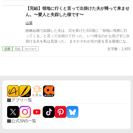
りにも唐突で、あまりにも冷たいものだった。 「……離れる、と
はどういう意味でございますか」 「つまり、この城にいないでほ
【完結】領地に行くと言って出掛けた夫が帰って来ませ
しい、ということだ。しばらくの間、君には別の場所で暮らして
ん。〜愛人と失踪した様です〜
もらいたい」 アリシアは、ゆっくりと目を閉じた。指先がわず
かに震えるのを、彼女は必死に抑えていた。この男の前で、自分
山葵
が動揺している姿を見せたくなかったからだ。
政略結婚で結婚した夫は、式を挙げた3日後に「領地に視察に行
ってくる」と言って出掛けて行った。 いつ帰るのかも告げずに出
掛ける夫を私は見送った。 まさかそれが夫の姿を見る最後になる
とは夢にも思わずに…。
文字数：2,455
恋愛
完結
ｼｮｰﾄｼｮｰﾄ
アプリ一覧
公式SNS一覧