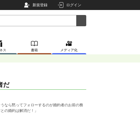
新規登録
ログイン
ネス
書籍
メディア化
者だ
そうなら黙ってフォローするのが婚約者のお前の務
前との婚約は解消だ！」