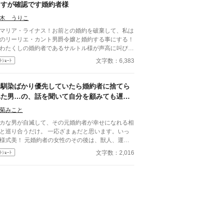
ますが確認です婚約者様
木 うりこ
リア・ライナス！お前との婚約を破棄して、私は
のリーリエ・カント男爵令嬢と婚約する事にする！
たくしの婚約者であるサルトル様が声高に叫びま
た。 なるほど分かりましたが、状況を良く確認
文字数：6,383
ﾄｼｮｰﾄ
せていただきましょうか？ あとからやはりなか
た、間違いだったなどと言われてはたまったもので
ざいませんからね？ シーン書き2作目です
幼馴染ばかり優先していたら婚約者に捨てら
*'ω'*)楽しい。
れた男…の、話を聞いて自分を顧みても遅か
ったお話と、その婚約者のその後のお話
菊みこと
カな男が自滅して、その元婚約者が幸せになれる相
巡り合うだけ。 一応ざまぁだと思います。いっ
！ 元婚約者の女性のその後は、獣人、運命
、そんなお話。 小説家になろう様でも投稿して
文字数：2,016
ﾄｼｮｰﾄ
ます。