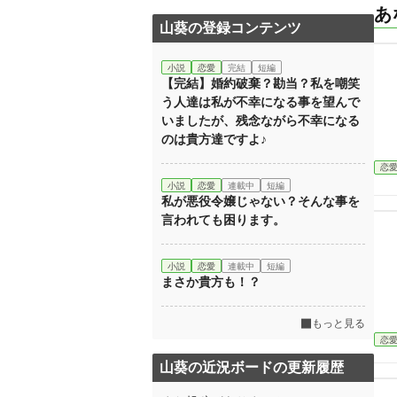
あ
山葵の登録コンテンツ
小説
恋愛
完結
短編
【完結】婚約破棄？勘当？私を嘲笑
う人達は私が不幸になる事を望んで
いましたが、残念ながら不幸になる
のは貴方達ですよ♪
恋
小説
恋愛
連載中
短編
私が悪役令嬢じゃない？そんな事を
言われても困ります。
小説
恋愛
連載中
短編
まさか貴方も！？
もっと見る
恋
山葵の近況ボードの更新履歴