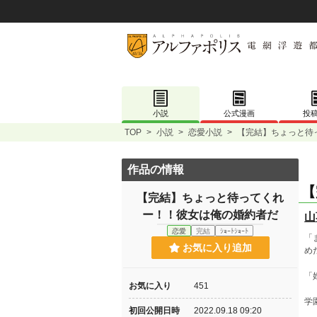
小説
公式漫画
投
TOP
>
小説
>
恋愛小説
>
【完結】ちょっと待
作品の情報
【
【完結】ちょっと待ってくれ
ー！！彼女は俺の婚約者だ
山
恋愛
完結
ｼｮｰﾄｼｮｰﾄ
「
お気に入り追加
め
「
お気に入り
451
学
初回公開日時
2022.09.18 09:20