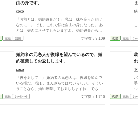
由の身です。
coco
鏑
「お前とは、婚約破棄だ！」 私は、妹を庇っただけ
マ
なのに…。 でも、これで私は自由の身になった。 あ
こ
とは、好きにさせてもらいますよ。 婚約破棄から、
わ
私の幸せが始まるのです─。
し
文字数：3,109
愛
完結
短編
恋愛
完結
ｼｮｰ
さ
っ
はご
婚約者の元恋人が復縁を望んでいるので、婚
(
約破棄してお返しします。
coco
下
「彼を返して！」 婚約者の元恋人は、復縁を望んで
バ
いる様だ。 彼も、まんざらではないらしい。 そうい
手と
うことなら、婚約破棄してお返ししますね。 でも、
つ様式美
後から要らないと言うのは無しですから。 あなた
の番
文字数：1,710
愛
完結
ｼｮｰﾄｼｮｰﾄ
恋愛
完結
ｼｮｰ
は、どんな彼でも愛せるんでしょ─？
い