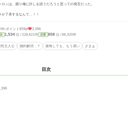
ャロンは、困り俺に許しを請うだろうと思っての発言だった。
さか了承するなんて…！！
24h.ポイント
859pt
3,396
1,534
858
位 / 228,621件
位 / 66,320件
説
恋愛
男性主人公
婚約解消…？
後悔しても、もう遅い
ざまぁ
目次
3,396