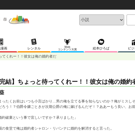
Web
稿漫画
レンタル
絵本ひろば
ビジ
コンテンツ大賞
ってくれー！！彼女は俺の婚約者だ
完結】ちょっと待ってくれー！！彼女は俺の婚約
葵
まったくお前はいつも小言ばかり…男の俺を立てる事を知らないのか？俺がミスし
だろう！？伯爵令嬢ごときが次期公爵の俺に嫁げるんだぞ！？ああーもう良い、お
婚約破棄という事で宜しいですか？承りました」
園の食堂で俺は婚約者シャロン・リバンナに婚約を解消すると言った。