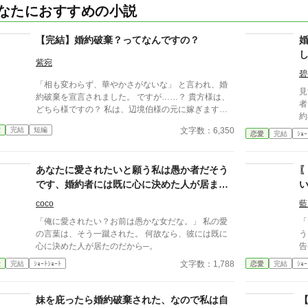
なたにおすすめの小説
【完結】婚約破棄？ってなんですの？
紫宛
碧
「相も変わらず、華やかさがないな」 と言われ、婚
見
約破棄を宣言されました。 ですが……？ 貴方様は、
者
どちら様ですの？ 私は、辺境伯様の元に嫁ぎます
約
の。
の
文字数：6,350
愛
完結
短編
恋愛
完結
ｼｮｰ
ま
て
あなたに愛されたいと願う私は愚か者だそう
です、婚約者には既に心に決めた人が居まし
た。
coco
藍
「俺に愛されたい？お前は愚かな女だな。」 私の愛
「
の言葉は、そう一蹴された。 何故なら、彼には既に
う！」 とあるパ
心に決めた人が居たのだから─。
告げ
は
文字数：1,788
愛
完結
ｼｮｰﾄｼｮｰﾄ
恋愛
完結
ｼｮｰ
を
たじゃ
番
妹を庇ったら婚約破棄された、なので私は自