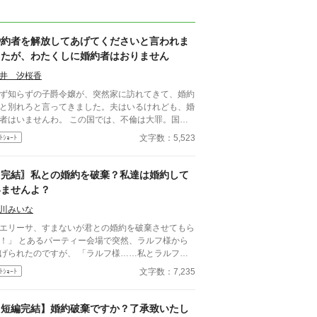
婚約者を解放してあげてくださいと言われま
したが、わたくしに婚約者はおりません
井 汐桜香
ず知らずの子爵令嬢が、突然家に訪れてきて、婚約
と別れろと言ってきました。夫はいるけれども、婚
者はいませんわ。 この国では、不倫は大罪。国教
教義に反するため、むち打ちの上、国外追放になり
文字数：5,523
ﾄｼｮｰﾄ
す。 話を擦り合わせていると、夫が帰ってき
……。
〖完結〗私との婚約を破棄？私達は婚約して
いませんよ？
川みいな
エリーサ、すまないが君との婚約を破棄させてもら
ーティー会場で突然、ラルフ様から
られたのですが、 「ラルフ様……私とラルフ様
、婚約なんてしていませんよ？」 確かに昔、婚約
文字数：7,235
ﾄｼｮｰﾄ
していましたが、三年前に同じセリフで婚約破棄し
ないですか。 設定はゆるゆるです。 本編7話＋
外編1話です。
【短編完結】婚約破棄ですか？了承致いたし