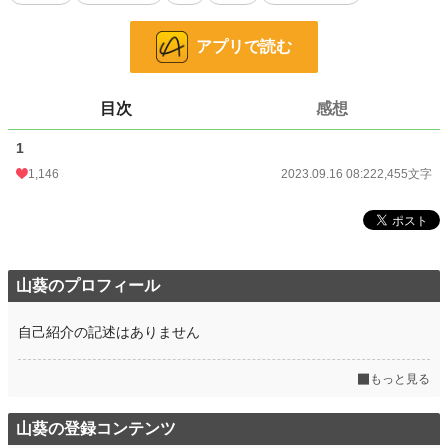
小説
9,993 位 / 228,997 件
アプリで読む
恋愛
4,521 位 / 66,399 件
お気に入り
183
目次
感想
24h.ポイント
120 pt
1
文字数
2,455
1,146
2023.09.16 08:22
2,455文字
更新日時
2023.09.16 08:22
初回公開日時
2023.09.16 08:22
初回完結日時
2023.09.16 08:22
山葵のプロフィール
週間ポイント
1,148 pt (8,177 位)
月間ポイント
4,064 pt (9,852 位)
自己紹介の記述はありません
年間ポイント
83,291 pt (6,976 位)
もっと見る
累計ポイント
272,459 pt (16,307 位)
山葵の登録コンテンツ