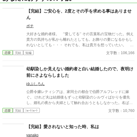
【完結】ご安心を、2度とその手を求める事はありませ
ん
ポチ
大好きな婚約者様。 ‘’愛してる‘’ その言葉私の宝物だった。例え
貴方の気持ちが私から離れたとしても。お飾りの妻になるかもし
れないとしても・・・ それでも、私は貴方を想っていたい。 独
り過ごす刻もそれだけで幸せを感じられた。たった一つの希望
文字数：106,166
恋愛
完結
短編
幼馴染しか見えない婚約者と白い結婚したので、夜明け
前にさよならしました
ゆぷしろん
公爵令嬢レティシアは、家同士の都合で伯爵アルフレッドに嫁
ぐ。 けれど夫は結婚後もずっと幼馴染のシルヴィばかりを優先
し、婚礼の夜から夫婦として触れ合おうともしなかった。名ばか
りの妻として伯爵家を支え、領地経営まで立て直しても、彼にと
文字数：10,760
恋愛
完結
ｼｮｰﾄｼｮｰﾄ
ってレティシアは“都合のいい伯爵夫人”でしかない。 やがて結婚
一周年の夜、アルフレッドが自分を手放す気はない一方で、幼馴
染を屋敷に迎え入れようとしている会話を聞いてしまったレティ
【完結】愛されないと知った時、私は
シアは、ついに決意する。 ――もう、この結婚には見切りをつけ
yanako
よう。 夜明け前、彼女は離縁の準備を整え、伯爵邸を出奔。 身を