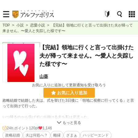
TOP
>
小説
>
恋愛小説
>
【完結】領地に行くと言って出掛けた夫が帰って
来ません。〜愛人と失踪した様です〜
恋愛
完結
ｼｮｰﾄｼｮｰﾄ
【完結】領地に行くと言って出掛けた
夫が帰って来ません。〜愛人と失踪し
た様です〜
山葵
お気に入りに追加して更新通知を受け取ろう
お気に入り追加
政略結婚で結婚した夫は、式を挙げた3日後に「領地に視察に行ってくる」と言
って出掛けて行った。
いつ帰るのかも告げずに出掛ける夫を私は見送った。
まさかそれが夫の姿を見る最後になるとは夢にも思わずに…。
24h.ポイント
120pt
1,146
政略結婚
夫は何処へ？
離縁
ざまぁ
ハッピーエンド