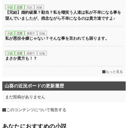
小説
恋愛
完結
短編
【完結】婚約破棄？勘当？私を嘲笑う人達は私が不幸になる事を
望んでいましたが、残念ながら不幸になるのは貴方達ですよ♪
小説
恋愛
連載中
短編
私が悪役令嬢じゃない？そんな事を言われても困ります。
小説
恋愛
連載中
短編
まさか貴方も！？
もっと見る
山葵の近況ボードの更新履歴
まだ投稿がありません
このコンテンツについて報告する
あなたにおすすめの小説