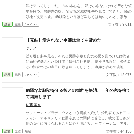
寄せた北の港町で薬舗を手伝いながら、自分の力で生きる穏やか
私は聞いてしまった。 彼の本心を。 私は小さな、けれど豊かな領
な日々を手に入れていく。そこで出会ったのは、身分ではなく一
地を持つ、男爵家の娘。 父が私の結婚相手を見つけてきた。 隣の
人の女性として彼女を尊重してくれる青年医師ノアだった。 一
領地の次男の彼。 幼馴染というほど親しくは無いけれど、素敵な
方、都合よく尽くしてくれる妻を失ったアルフレッドは、ようや
人だと思っていた。 そう、思っていたのだ。
文字数：3,011
恋愛
完結
ｼｮｰﾄｼｮｰﾄ
く自分が何を失ったのかを思い知ることになる。 幼馴染ばかりを
優先する婚約者との白い結婚に終止符を打ち、傷ついた公爵令嬢
が新天地で本当の幸せを掴む、離縁から始まる逆転ラブストーリ
【完結】愛されない令嬢は全てを諦めた
ー。
ツカノ
繰り返し夢を見る。それは男爵令嬢と真実の愛を見つけた婚約者
に婚約破棄された挙げ句に処刑される夢。 夢を見る度に、婚約者
との顔合わせの当日に巻き戻ってしまう。 令嬢が諦めの境地に至
った時、いつもとは違う展開になったのだった。 三話完結予定。
文字数：12,673
恋愛
完結
ｼｮｰﾄｼｮｰﾄ
病弱な幼馴染を守る彼との婚約を解消、十年の恋を捨て
て結婚します
佐藤 美奈
セフィーナ・グラディウスという貴族の娘が、婚約者であるアル
ディン・オルステリア伯爵令息との関係に苦悩し、彼の優しさが
他の女性に向けられることに心を痛める。 セフィーナは、アルデ
ィンが幼馴染のリーシャ・ランスロット男爵令嬢に特別な優しさ
文字数：44,155
恋愛
完結
短編