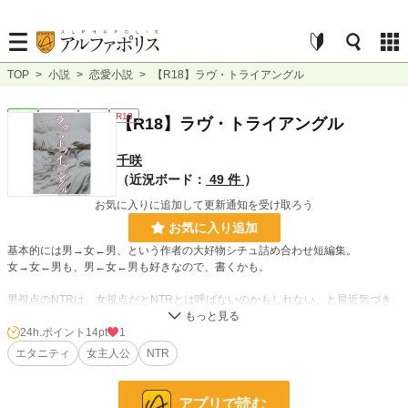
TOP
>
小説
>
恋愛小説
>
【R18】ラヴ・トライアングル
恋愛
連載中
長編
R18
【R18】ラヴ・トライアングル
千咲
（近況ボード：
49 件
）
お気に入りに追加して更新通知を受け取ろう
お気に入り追加
基本的には男→女←男、という作者の大好物シチュ詰め合わせ短編集。
女→女←男も、男←女←男も好きなので、書くかも。
男視点のNTRは、女視点だとNTRとは呼ばないのかもしれない、と最近気づき
ました。なんと呼べばいいのか悩んだ挙句、「三角関係」に落ち着きました。
24h.ポイント
14pt
1
本気でも快楽落ちでも、クズ男でも流されビッチでも、倫理観ゼロでも、ハピエ
エタニティ
女主人公
NTR
ン・バドエン・メリバ、地雷なく美味しく食べられる方向けの短編集（たまに群
像劇）です。
アプリで読む