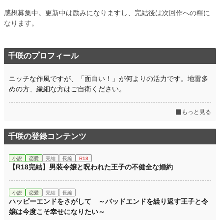
感想募集中。更新中は励みになりますし、完結後は次回作への糧に
なります。
千咲のプロフィール
ニッチな作風ですが、「面白い！」が何よりの活力です。地雷多
めの方、繊細な方はご自衛ください。
もっと見る
千咲の登録コンテンツ
小説
恋愛
完結
長編
R18
【R18完結】男装令嬢と呪われた王子の不健全な婚約
小説
恋愛
完結
長編
ハッピーエンドをさがして ～バッドエンドを繰り返す王子と令
嬢は今度こそ幸せになりたい～