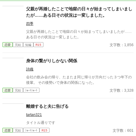
父親が再婚したことで地獄の日々が始まってしまいまし
たが……ある日その状況は一変しました。
四季
父親が再婚したことで地獄の日々が始まってしまいましたが……
ある日その状況は一変しました。
文字数：1,856
恋愛
完結
短編
R15
身体の繋がりしかない関係
詩織
会社の飲み会の帰り、たまたま同じ帰りが方向だった３つ年下の
後輩。 その後勢いで身体の関係になった。
文字数：3,328
恋愛
完結
ｼｮｰﾄｼｮｰﾄ
離婚すると夫に告げる
tartan321
タイトル通りです
文字数：601
恋愛
完結
ｼｮｰﾄｼｮｰﾄ
R15