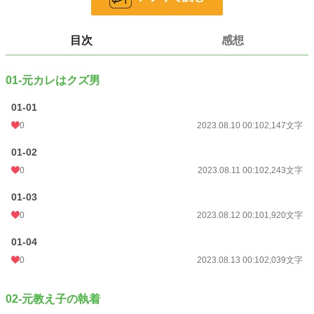
他サイトでも公開中。
小説
31,747 位 / 228,928 件
目次
感想
恋愛
13,557 位 / 66,394 件
01-元カレはクズ男
お気に入り
28
01-01
24h.ポイント
14 pt
0
2023.08.10 00:10
2,147文字
文字数
25,822
01-02
更新日時
2023.08.19 00:10
0
2023.08.11 00:10
2,243文字
初回公開日時
2023.08.10 00:10
01-03
週間ポイント
14 pt (70,247 位)
0
2023.08.12 00:10
1,920文字
月間ポイント
91 pt (67,482 位)
01-04
年間ポイント
1,680 pt (71,567 位)
0
2023.08.13 00:10
2,039文字
累計ポイント
16,508 pt (77,774 位)
02-元教え子の執着