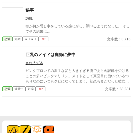
秘事
詩織
妻が何か隠し事をしている感じがし、調べるようになった。 そし
てその結果は...
文字数：3,716
恋愛
完結
ｼｮｰﾄｼｮｰﾄ
R15
巨乳のメイドは庭師に夢中
さねうずる
ピンクブロンドの派手な髪と大きすぎる胸であらぬ誤解を受ける
ことの多いピンクマリリン。メイドとして真面目に働いているつ
もりなのにいつもクビになってしまう。初恋もまだだった彼女が
やっとの思いで雇ってもらえたお屋敷にいたのは、大きくて無口
文字数：28,281
恋愛
連載中
短編
R15
な庭師のエバンスさん。彼のことが気になる彼女は、、、、