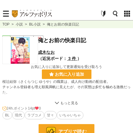
TOP
>
小説
>
BL小説
>
俺とお前の快楽日記
BL
連載中
長編
R18
俺とお前の快楽日記
成木なお
（近況ボード：
3 件
）
お気に入りに追加して更新通知を受け取ろう
お気に入り追加
桜辻結弥（さくらつじ ゆうや）の職業は、成人向け動画の配信者。
チャンネル登録者も増え順風満帆に見えたが、その実態は多忙を極める激務だっ
た。
事務所に相談し、ようやく見つかったアシスタント候補。
しかし、面接当日に現れたのは、黒塗りの高級車で乗り付けた、キラキラ輝く金
24h.ポイント
14pt
0
髪碧眼の美少年――エリアスだった。
BL
現代
ラブコメ
甘々
いちゃいちゃ
「貴方を振り向かせるために来たんです。ボクに恋してくれませんか？」
アプリで読む