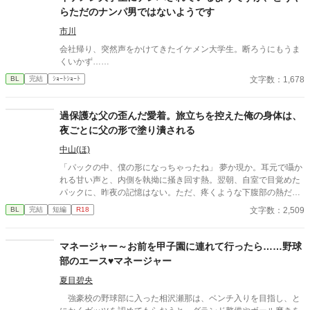
らただのナンパ男ではないようです
市川
会社帰り、突然声をかけてきたイケメン大学生。断ろうにもうま
くいかず……
文字数：1,678
BL
完結
ｼｮｰﾄｼｮｰﾄ
過保護な父の歪んだ愛着。旅立ちを控えた俺の身体は、
夜ごとに父の形で塗り潰される
中山(ほ)
「パックの中、僕の形になっちゃったね」 夢か現か。耳元で囁か
れる甘い声と、内側を執拗に掻き回す熱。翌朝、自室で目覚めた
パックに、昨夜の記憶はない。ただ、疼くような下腹部の熱だけ
が残っていた。 相談しようと向かった相手こそが、自分を侵食し
文字数：2,509
BL
完結
短編
R18
ている張本人だとも知らずに、パックは父の部屋の扉を開く。 こ
のお話はムーンライトでも投稿してます〜
マネージャー～お前を甲子園に連れて行ったら……野球
部のエース♥マネージャー
夏目碧央
強豪校の野球部に入った相沢瀬那は、ベンチ入りを目指し、と