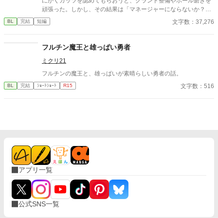
にかくガッツを認めてもらおうと、グランド整備やボール磨きを
頑張った。しかし、その結果は「マネージャーにならないか？」
という監督からの言葉。瀬那は葛藤の末、マネージャーに転身す
文字数：37,276
BL
完結
短編
る。 一方、才能溢れるピッチャーの戸田遼悠。瀬那は遼悠の才
能を羨ましく思っていたが、マネージャーとして関わる内に、遼
悠が文字通り血のにじむような努力をしている事を知る。
フルチン魔王と雄っぱい勇者
ミクリ21
フルチンの魔王と、雄っぱいが素晴らしい勇者の話。
文字数：516
BL
完結
ｼｮｰﾄｼｮｰﾄ
R15
アプリ一覧
公式SNS一覧