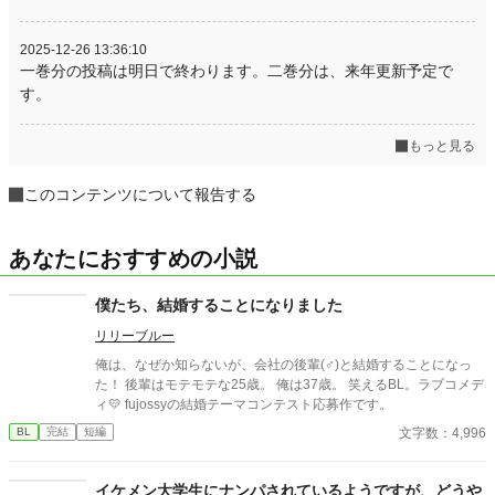
2025-12-26 13:36:10
一巻分の投稿は明日で終わります。二巻分は、来年更新予定で
す。
もっと見る
このコンテンツについて報告する
あなたにおすすめの小説
僕たち、結婚することになりました
リリーブルー
俺は、なぜか知らないが、会社の後輩(♂)と結婚することになっ
た！ 後輩はモテモテな25歳。 俺は37歳。 笑えるBL。ラブコメデ
ィ💛 fujossyの結婚テーマコンテスト応募作です。
文字数：4,996
BL
完結
短編
イケメン大学生にナンパされているようですが、どうや