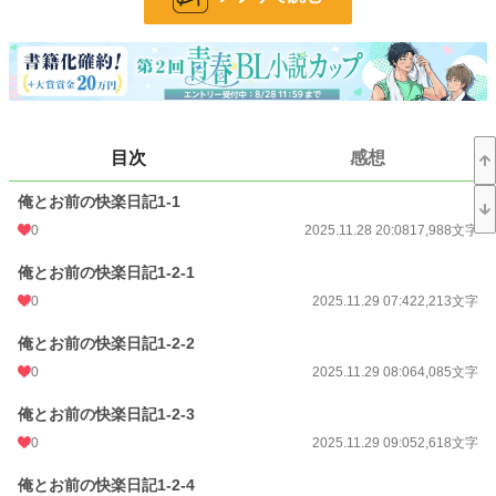
仕事は完璧、恋には超積極的でグイグイくる貴族との物語が今始まる！
性に奔放なようでいて実はウブな配信者と、上品な見た目に反して恋には肉食な
貴族の少年が繰り広げる、異文化交流ラブコメディ。
体から始まる関係も、アリ……かも？
♦ ♦ ♦
【おすすめポイント】
目次
感想
✓配信者×熱狂的ファン
✓美形×美形カップル
俺とお前の快楽日記1-1
✓オフィス（自宅）ラブ
✓天然たらしなワンコ系受け
0
2025.11.28 20:08
17,988文字
✓不器用で照れ屋な攻め
✓異文化交流ラブコメディ
俺とお前の快楽日記1-2-1
✓濃厚イチャラブセックス
0
2025.11.29 07:42
2,213文字
♦ ♦ ♦
俺とお前の快楽日記1-2-2
本作は、各種小説投稿サイトで最後まで無料でお読みいただけます。
0
2025.11.29 08:06
4,085文字
もし、「もっと応援したい！」「まとめて読みたい！」と思っていただけました
ら、DLsite、FANZA、BOOTHで電子書籍版の購入をご検討いただけますと幸い
俺とお前の快楽日記1-2-3
です。
0
2025.11.29 09:05
2,618文字
電子書籍版には、Web未公開の書き下ろしオマケ小説とWeb未公開の高画質な
俺とお前の快楽日記1-2-4
挿絵を収録しています。