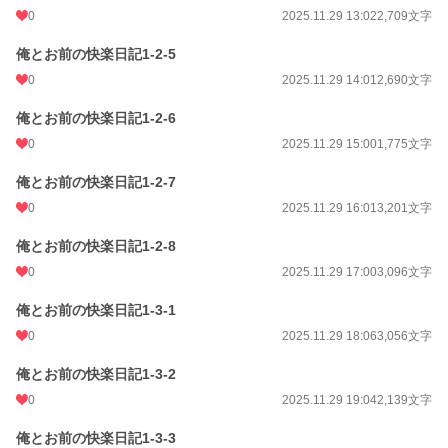
0
2025.11.29 13:02
2,709文字
▼販売ページはこちら
・DLSite
俺とお前の快楽日記1-2-5
https://www.dlsite.com/bl/work/=/product_id/RJ01504933.html
0
2025.11.29 14:01
2,690文字
・FANZA
俺とお前の快楽日記1-2-6
https://lovecul.dmm.co.jp/bl/-/detail/=/cid=d_699516/
0
2025.11.29 15:00
1,775文字
・BOOTH
https://sentansha.booth.pm/
俺とお前の快楽日記1-2-7
0
2025.11.29 16:01
3,201文字
小説
30,312 位 / 228,623 件
俺とお前の快楽日記1-2-8
BL
7,727 位 / 31,393 件
0
2025.11.29 17:00
3,096文字
お気に入り
17
俺とお前の快楽日記1-3-1
24h.ポイント
14 pt
0
2025.11.29 18:06
3,056文字
文字数
184,574
俺とお前の快楽日記1-3-2
更新日時
2025.12.27 21:34
0
2025.11.29 19:04
2,139文字
初回公開日時
2025.11.28 20:08
俺とお前の快楽日記1-3-3