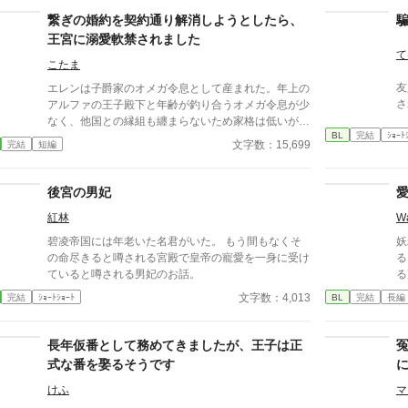
躍する 意志をな
繋ぎの婚約を契約通り解消しようとしたら、
消える教
王宮に溺愛軟禁されました
ァ
て
こたま
友
エレンは子爵家のオメガ令息として産まれた。年上の
さ
アルファの王子殿下と年齢が釣り合うオメガ令息が少
なく、他国との縁組も纏まらないため家格は低いが繋
BL
完結
ｼｮｰﾄ
ぎとして一応婚約をしている。王子のことは兄のよう
文字数：15,699
完結
短編
に慕っており、初恋の人ではあるけれど、契約終了時
期か王子に想い人が現れた時には解消されるものと考
えていた。ところが婚約解消時期の直前に王子宮に軟
後宮の男妃
禁された。結婚を承諾するまでここから出さないと王
紅林
Wa
子から溢れるほどの愛を与えられる。ハッピーエンド
オメガバースBLです。
碧凌帝国には年老いた名君がいた。 もう間もなくそ
妖
の命尽きると噂される宮殿で皇帝の寵愛を一身に受け
る。 欲望のまま触れる手
ていると噂される男妃のお話。
る
間もいる。
文字数：4,013
完結
ｼｮｰﾄｼｮｰﾄ
BL
完結
長編
こ
をして
もいい。 た
長年仮番として務めてきましたが、王子は正
かった。 優
式な番を娶るそうです
な
けふ
マ