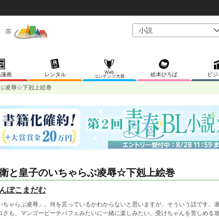
Web
稿漫画
レンタル
絵本ひろば
ビジ
コンテンツ大賞
ぶ凌辱☆下剋上絵巻
衛と皇子のいちゃらぶ凌辱☆下剋上絵巻
んぽこまだむ
いちゃらぶ凌辱」。何を言っているかわからないと思いますが、そういう話です。
ロさも、マンゴーピーチパフェみたいに一緒に楽しみたい。受けちゃんを苦しめる