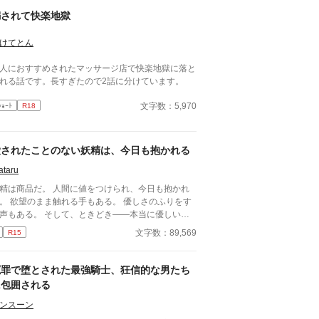
くし筋肉の操り人形と化した“デク”
騙されて快楽地獄
師 山奥の男子校で繰り広げられるダークフ
ンタジー
けてとん
人におすすめされたマッサージ店で快楽地獄に落と
れる話です。長すぎたので2話に分けています。
文字数：5,970
ｼｮｰﾄ
R18
愛されたことのない妖精は、今日も抱かれる
taru
精は商品だ。 人間に値をつけられ、今日も抱かれ
もある。 優しさのふりをす
声もある。 そして、ときどき――本当に優しい人
 それが一番、苦しい。 人間に消費される
文字数：89,569
R15
とには慣れている。 傷つくことにも。 それでも恋
しまう。 抱かれなくてもいい。 選ばれなくて
だ一度だけ、 「お前がいい」と言われた
冤罪で堕とされた最強騎士、狂信的な男たち
しさが刃になる、 檻の中の妖精たちの切
に包囲される
いBL短編集。
ンスーン