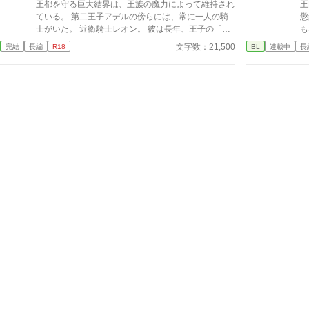
王都を守る巨大結界は、王族の魔力によって維持され
​
ている。 第二王子アデルの傍らには、常に一人の騎
懲
士がいた。 近衛騎士レオン。 彼は長年、王子の「仮
も
番」として特別な任務を担っている。 しかし王子
着
文字数：21,500
完結
長編
R18
BL
連載中
長
は、他国の王女との正式な番契約が決まってしまっ
た。 仮番の役目は、そこで終わるはずだった。 だが
結界塔で行われる儀式の中で、 二人の関係は次第に
変わり始める。 王族と騎士。 主と臣下。 越えてはな
らない境界を前にしても、 王子は騎士の手を取る。
「共に立て」 ※オメガバースではありません ※ふん
わり読んでください ※なんでも許せる方向け ※イラ
ストはChatGPTさん