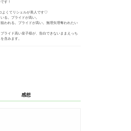
巻です！
ッコよくてリシェルが美人です♡
ている。プライドが高い。
に狙われる。プライドが高い。無理矢理奪われたい
、プライド高い皇子様が、告白できないままえっち
ちを含みます。
感想