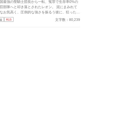
王国最強の聖騎士団長から一転、冤罪で生存率0%の
罰部隊へと叩き落とされたレオン。 泥にまみれて
なお気高く、圧倒的な強さを振るう彼に、狂った執
を抱く男たちが集結する。
文字数：80,239
編
R15