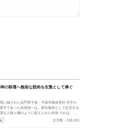
邪神の祭壇へ無垢な筋肉を生贄として捧ぐ
間に秘された名門男子校・平坂学園体育科 空手の
選手であった高尾雄一は、新任教師として赴任する
潔な人格と鋼のように鍛えられた肉体 それは、学
にとって最高の生贄の候補に他ならなかった 至高
文字数：236,341
編
筋肉を持つ、精神を削られ意志をなくした青年を太
の神に捧げるため、“水”、“風”、“土”の信奉者達が暗