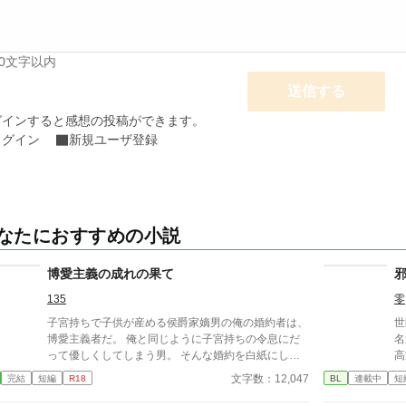
00文字以内
送信する
グインすると感想の投稿ができます。
ログイン
新規ユーザ登録
なたにおすすめの小説
博愛主義の成れの果て
135
零
子宮持ちで子供が産める侯爵家嫡男の俺の婚約者は、
世
博愛主義者だ。 俺と同じように子宮持ちの令息にだ
名
って優しくしてしまう男。 そんな婚約を白紙にした
高
ところ、元婚約者がおかしくなりはじめた……。
園
文字数：12,047
完結
短編
R18
BL
連載中
短
の
古