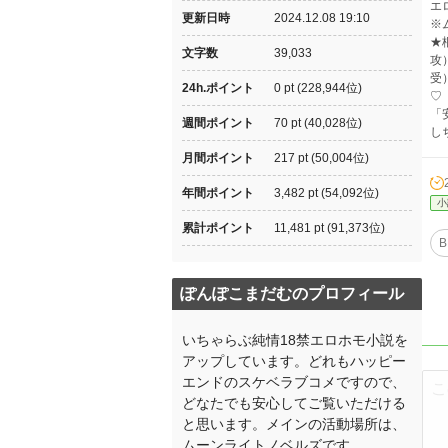
エ
更新日時
2024.12.08 19:10
※
★
文字数
39,033
攻
受
24h.ポイント
0 pt (228,944位)
♡
「
週間ポイント
70 pt (40,028位)
し
月間ポイント
217 pt (50,004位)
年間ポイント
3,482 pt (54,092位)
小
累計ポイント
11,481 pt (91,373位)
B
ぽんぽこまだむのプロフィール
いちゃらぶ純情18禁エロホモ小説を
アップしています。どれもハッピー
エンドのスケベラブコメですので、
どなたでも安心してご覧いただける
と思います。メインの活動場所は、
ムーンライトノベルズです。