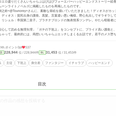
ロエロ盛りだくさんいちゃらぶはぴはぴフォーエバーハッピーエンドストーリー絵
ムーンライトノベルズに掲載したものを再掲したものです。
桐之鈴<@Tounorey>さんに、素敵な扉絵を描いていただきました！ディオスがカ
）ディオス：貧民出身の護衛。黒髪。言葉遣い悪い俺様。野心丸出しでギラギラし
）リシェル：帝国第二皇子。プラチナブロンドの無表情系ツンデレ。やたら暗殺者
安心して読める無理矢理」「ガチの下剋上」をコンセプトに、プライド高い護衛と
ちゃって、最終的には、両想いいちゃらぶエッチしまくるお話です。若干のメス堕
24h.ポイント
0pt
537
228,944
31,453
位 / 228,944件
位 / 31,453件
説
BL
L
主従
下剋上
身分差
ファンタジー
イチャラブ
ハッピーエンド
目次