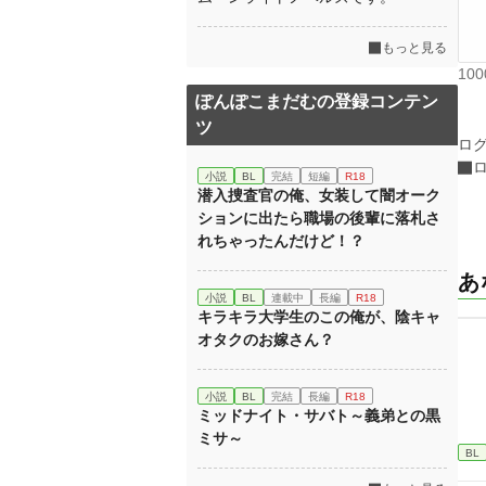
もっと見る
10
ぽんぽこまだむの登録コンテン
ツ
ロ
小説
BL
完結
短編
R18
潜入捜査官の俺、女装して闇オーク
ションに出たら職場の後輩に落札さ
れちゃったんだけど！？
あ
小説
BL
連載中
長編
R18
キラキラ大学生のこの俺が、陰キャ
オタクのお嫁さん？
小説
BL
完結
長編
R18
ミッドナイト・サバト～義弟との黒
ミサ～
BL