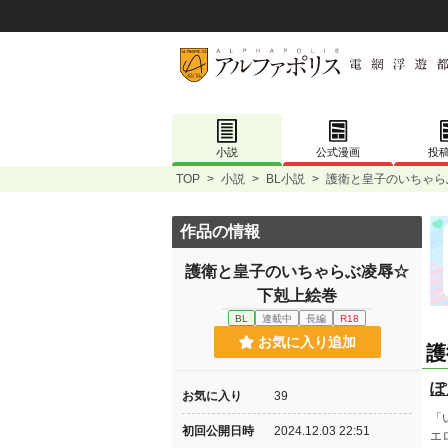
小説
公式漫画
投
TOP
>
小説
>
BL小説
>
護衛と皇子のいちゃら
作品の情報
護衛と皇子のいちゃらぶ凌辱☆
下剋上絵巻
BL
連載中
長編
R18
お気に入り追加
護
ぽ
お気に入り
39
「
初回公開日時
2024.12.03 22:51
エ