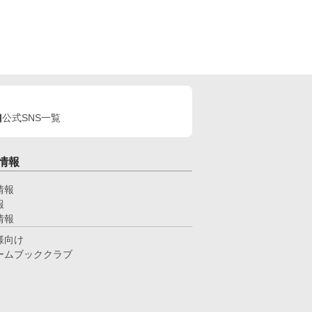
公式SNS一覧
情報
情報
報
情報
様向け
ームブッククラブ