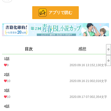
※予告なしにR18表現が入ります。
アプリで読む
※初っ端からビッチ受が攻めとは別の男と致しています。他の人との行為を連想
させるような台詞も多用していますので、苦手な方はご注意ください。
※ムーンライトノベルズ様より一部加筆修正で転載。
小説
37,156 位 / 228,623 件
目次
感想
BL
9,994 位 / 31,393 件
1話
お気に入り
264
9
2020.09.16 13:15
2,130文字
24h.ポイント
7 pt
2話
文字数
40,684
10
2020.09.16 21:00
2,016文字
更新日時
2021.05.27 23:57
3話
初回公開日時
2020.09.16 13:15
10
2020.09.17 07:00
2,354文字
初回完結日時
2020.09.29 14:41
4話
週間ポイント
105 pt (33,630 位)