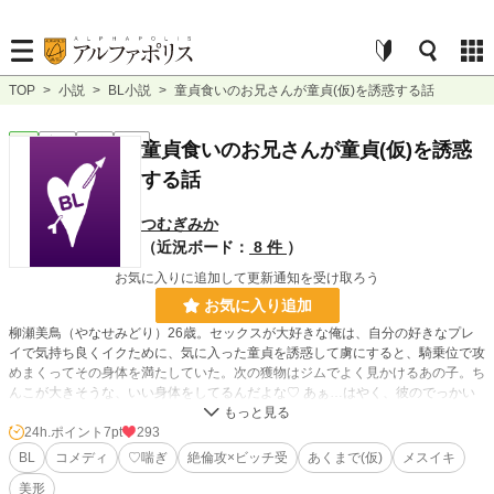
TOP
>
小説
>
BL小説
>
童貞食いのお兄さんが童貞(仮)を誘惑する話
BL
完結
短編
R18
童貞食いのお兄さんが童貞(仮)を誘惑
する話
つむぎみか
（近況ボード：
8 件
）
お気に入りに追加して更新通知を受け取ろう
お気に入り追加
柳瀬美鳥（やなせみどり）26歳。セックスが大好きな俺は、自分の好きなプレ
イで気持ち良くイクために、気に入った童貞を誘惑して虜にすると、騎乗位で攻
めまくってその身体を満たしていた。次の獲物はジムでよく見かけるあの子。ち
んこが大きそうな、いい身体をしてるんだよな♡ あぁ…はやく、彼のでっかい
モノが食べたいなぁ。
24h.ポイント
7pt
293
童貞食いを信条としているビッチなお兄さんが、童貞(仮)のイケメン大学生を美
BL
コメディ
♡喘ぎ
絶倫攻×ビッチ受
あくまで(仮)
メスイキ
味しくいただいちゃったり、いただかれちゃったりする話。
美形
(仮)なところでどうぞお察しください。