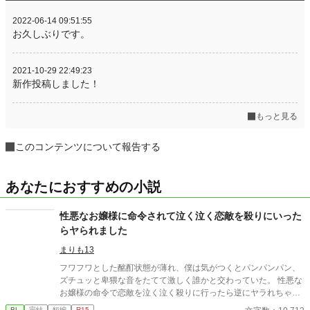
2022-06-14 09:51:55
お久しぶりです。
2021-10-29 22:49:23
新作投稿しました！
もっと見る
このコンテンツについて報告する
あなたにおすすめの小説
性悪なお嬢様に命令されて泣く泣く恋敵を殺りにいった
らヤられました
まりも13
フワフワとした酩酊状態が薄れ、僕は気がつくとパンパンパン、
ズチュッと卑猥な音をたてて激しく誰かと交わっていた。 性悪な
お嬢様の命令で恋敵を泣く泣く殺りに行ったら逆にヤラれちゃっ
た、ちょっとアホな子の話です。 （ムーンライトノベルにも掲載
BL
完結
短編
R15