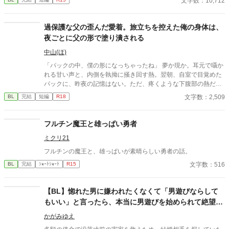
文字数：10,712
しています）
過保護な父の歪んだ愛着。旅立ちを控えた俺の身体は、
夜ごとに父の形で塗り潰される
中山(ほ)
「パックの中、僕の形になっちゃったね」 夢か現か。耳元で囁か
れる甘い声と、内側を執拗に掻き回す熱。翌朝、自室で目覚めた
パックに、昨夜の記憶はない。ただ、疼くような下腹部の熱だけ
が残っていた。 相談しようと向かった相手こそが、自分を侵食し
文字数：2,509
BL
完結
短編
R18
ている張本人だとも知らずに、パックは父の部屋の扉を開く。 こ
のお話はムーンライトでも投稿してます〜
フルチン魔王と雄っぱい勇者
ミクリ21
フルチンの魔王と、雄っぱいが素晴らしい勇者の話。
文字数：516
BL
完結
ｼｮｰﾄｼｮｰﾄ
R15
【BL】惚れた男に嫌われたくなくて「男遊びならして
もいい」と言ったら、本当に男遊びを始められて絶望し
ている侯爵令息の話
かがみゆえ