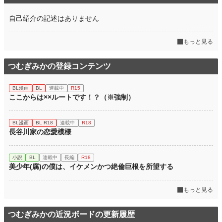
自己紹介の記述はありません
もっと見る
つむぎみかの登録コンテンツ
BL漫画
BL
連載中
R15
ここからは××ルートです！？（※強制）
BL漫画
BL R18
連載中
R18
長谷川家の恋愛模様
小説
BL
連載中
長編
R18
美少年(腐)の僕は、イケメンかつ絶倫巨根を所望する
もっと見る
つむぎみかの近況ボードの更新履歴