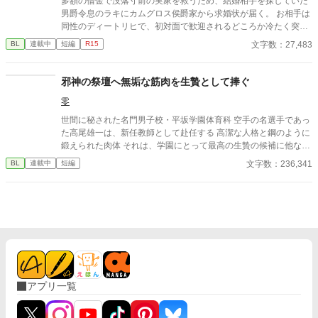
多額の借金で没落寸前の実家を救うため、結婚相手を探していた
男爵令息のラキにカムグロス侯爵家から求婚状が届く。 お相手は
同性のディートリヒで、初対面で歓迎されるどころか冷たく突き
放されてしまう。 『必要最低限関わるな』 『愛人を作るな』
文字数：27,483
BL
連載中
短編
R15
『男遊びならしてもいい』 ディートリヒから実家の借金を完済す
る条件を言われたラキは、学園で令息たちとの交流を満喫中。 褒
め上手なラキの周りには可愛い令息が集まり、推し活状態に。 一
邪神の祭壇へ無垢な筋肉を生贄として捧ぐ
方、ディートリヒだけが嫉妬で胃を痛める日々。 ラキへの恋心を
零
隠し続けた不器用侯爵令息に、幸せな未来は訪れるのか？ .
世間に秘された名門男子校・平坂学園体育科 空手の名選手であっ
た高尾雄一は、新任教師として赴任する 高潔な人格と鋼のように
鍛えられた肉体 それは、学園にとって最高の生贄の候補に他なら
なかった 至高の筋肉を持つ、精神を削られ意志をなくした青年を
文字数：236,341
BL
連載中
短編
太古の神に捧げるため、“水”、“風”、“土”の信奉者達が暗躍する 意
志をなくし筋肉の操り人形と化した“デク” 消える教師 山奥の男子
校で繰り広げられるダークファンタジー
アプリ一覧