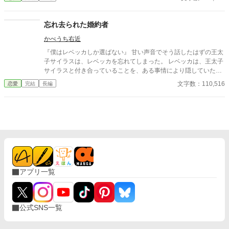
ーとともに王宮を逃げ出した。置き手紙を読んだ皇太子が追いか
けてくるとは思いもせずに⋯⋯ 小説家になろうにも掲載していま
す。
忘れ去られた婚約者
かべうち右近
『僕はレベッカしか選ばない』 甘い声音でそう話したはずの王太
子サイラスは、レベッカを忘れてしまった。 レベッカは、王太子
サイラスと付き合っていることを、ある事情により隠していた。
舞踏会で関係を公表し、婚約者に指名される予定だったのに、舞
文字数：110,516
恋愛
完結
長編
踊会の夜にサイラスは薬を盛られて倒れ、記憶喪失になってしま
う。 恋人が誰なのかわからないのをいいことに、偽の恋人が次々
と名乗りをあげ王太子の婚約者の座を狙ってくる。おかげで不信
に陥ったサイラスに、レベッカは自分が恋人だと名乗り出せなく
なってしまった。 サイラスの記憶喪失を解消するため、薬師兼魔
女であるレベッカは恋人であることを隠しながら、事件調査を協
力することになった。そうして記憶が戻らないまま二人の距離は
再び近づいていく。だが、そんなおりにサイラスの偽の恋人を名
乗りでた令嬢たちが、次々と襲われる事件も起き始めて……！？
アプリ一覧
※他のサイトにも掲載しています。 毎日更新です。
公式SNS一覧