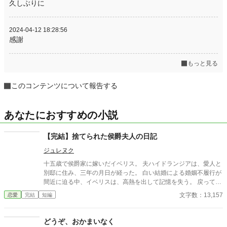
久しぶりに
2024-04-12 18:28:56
感謝
もっと見る
このコンテンツについて報告する
あなたにおすすめの小説
【完結】捨てられた侯爵夫人の日記
ジュレヌク
十五歳で侯爵家に嫁いだイベリス。 夫ハイドランジアは、愛人と
別邸に住み、三年の月日が経った。 白い結婚による婚姻不履行が
間近に迫る中、イベリスは、高熱を出して記憶を失う。 戻ってき
た夫は、妻に仕える侍女アリッサムから、いない月日の間書き綴
文字数：13,157
恋愛
完結
短編
られた日記を手渡される。 そこには、出会った日から自分を恋し
いと思ってくれていた少女の思いの丈が詰まっていた。 十八歳に
なり、美しく成長した妻を前に、ハイドランジアは、心が揺ら
どうぞ、おかまいなく