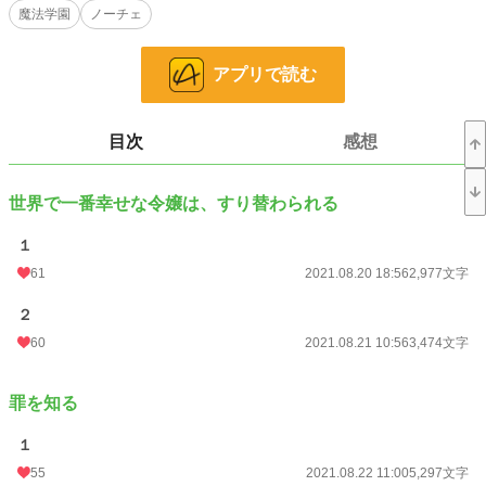
魔法学園
ノーチェ
魔法学校に上がっても、入れ換わったままで＿＿＿
（※転生ものではありません） ※完結しました
アプリで読む
小説
38,221 位 / 228,851 件
恋愛
16,563 位 / 66,374 件
目次
感想
お気に入り
422
24h.ポイント
7 pt
世界で一番幸せな令嬢は、すり替わられる
文字数
198,488
１
更新日時
61
2021.10.08 19:00
2021.08.20 18:56
2,977文字
初回公開日時
2021.08.20 18:56
２
60
2021.08.21 10:56
3,474文字
初回完結日時
2021.10.08 19:02
週間ポイント
91 pt (35,631 位)
罪を知る
月間ポイント
428 pt (37,444 位)
１
年間ポイント
7,251 pt (37,851 位)
55
2021.08.22 11:00
5,297文字