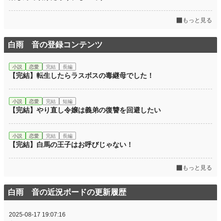
もっと見る
白雨 音の登録コンテンツ
小説
恋愛
完結
長編
【完結】転生したらラスボスの毒継母でした！
小説
恋愛
完結
短編
【完結】やり直し令嬢は義弟の復讐を回避したい
小説
恋愛
完結
長編
【完結】白馬の王子はお呼びじゃない！
もっと見る
白雨 音の近況ボードの更新履歴
2025-08-17 19:07:16