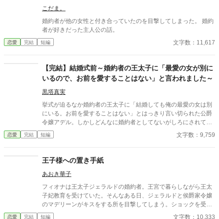
ぐ。 自分への恋心を忘れてしまったとしても、これ程までに思っ
こだま。
てくれていたのなら、また、愛を育めるのではないのか？ 様々な
人間の思いが交錯し、物語は、思わぬ方向へと進んでいく。
婚約者が他の女性と付き合っていたのを目撃してしまった。 婚約
者が好きだった主人公の話。
文字数：11,617
恋愛
完結
短編
【完結】結婚式前～婚約者の王太子に「最愛の女が別に
いるので、お前を愛することはない」と言われました～
黒塔真実
挙式が迫るなか婚約者の王太子に「結婚しても俺の最愛の女は別
にいる。お前を愛することはない」とはっきり言い切られた公爵
令嬢アデル。しかしどんなに婚約者としてないがしろにされても
女性としての誇りを傷つけられても彼女は平気だった。なぜなら
文字数：9,759
恋愛
完結
短編
大切な「心の拠り所」があるから……。しかし、王立学園の卒業
ダンスパーティーの夜、アデルはかつてない、世にも酷い仕打ち
を受けるのだった―― ※神視点。■なろうにも別タイトルで重
王子様への置き手紙
複投稿←【ジャンル日間4位】。
あおき華子
フィオナは王太子ジェラルドの婚約者。王宮で暮らしながら王太
子妃教育を受けていた。そんなある日、ジェラルドと侯爵家令嬢
のマデリーンがキスをする所を目撃してしまう。ショックを受け
たフィオナは自ら修道院に行くことを決意し、護衛騎士のエルマ
文字数：10,333
恋愛
完結
短編