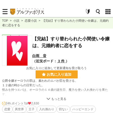
TOP
>
小説
>
恋愛小説
>
【完結】すり替わられた小間使い令嬢は、元婚約
者に恋をする
恋愛
完結
長編
【完結】すり替わられた小間使い令嬢
は、元婚約者に恋をする
白雨 音
（近況ボード：
3 件
）
お気に入りに追加して更新通知を受け取ろう
お気に入り追加
公爵令嬢オーロラの罪は、雇われのエバが罰を受ける、
１２歳の時からの日常だった。
恨みを持つエバは、オーロラの１４歳の誕生日、魔力を使い入れ換わりを果た
す。
それ以来、オーロラはエバ、エバはオーロラとして暮らす事に…。
ガッカリな婚約者と思っていたオーロラの婚約者は、《エバ》には何故か優し
24h.ポイント
7pt
2,630
い。
恋愛
異世界
王子
入れ換わり
切ない
ハッピーエンド
『自分を許してくれれば、元の姿に戻してくれる』と信じて待つが、