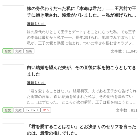
る。それに関しては信頼していた」 ​愚行を完璧に計算に入れて動
いていた公爵家による、おそろしくスピーディーな王権強奪（セ
妹の身代わりだった私に「本命は君だ」――王宮前で王
ルフ自滅）の記録。 ※全4話＋番外編1話のサクッと読める短編で
子に抱き潰され、溺愛がバレました。～私が虐げられる
す。凄惨な不幸描写はありません。後味爽快な論破劇をお楽しみ
きっかけになった少年が、私と王子を結び付
ください。 ※2026/07/28 関連作品に接続するために若干修整し
唯崎りいち
た「スピンオフルート」を追加しました。 ーーーーーーーーーー
妹の身代わりとして王子とデートすることになった私。でも王子
【「ですよね！シリーズ」について】 本作は「ですよね！シリー
の本命は最初から私で――。長年虐げられ、地味でみすぼらしい
ズ」の第１作目です。 ◆ シリーズラインナップ ・1作目：『真実
私が、王子の愛と溺愛に包まれ、ついに幸せを掴む甘々ラブファ
の愛は何よりも優先される』と婚約破棄した王子、「ですよ
ンタジー。妹や家族との誤解、影武者の存在も絡み、ハラハラと
文字数：11,045
恋愛
完結
短編
ね！」と言われる。（※本作） ・2作目：『お姉様、そのネック
胸キュンが止まらない物語。
レス素敵ね』と微笑んだ義妹は、何も欲しがっていない件につい
て ・3作目：追放されない重戦士は、商人になりたかっただけな
白い結婚を望んだ夫が、その直後に私を抱こうとしてき
のに ・4作目：婚約破棄で返り討ちにされた元王子、「真実の
ました
愛」で世界を救う？
唯崎りいち
「君を愛することはない」 結婚初夜、夫である王子から告げられ
た衝撃の言葉。 白い結婚を望まれた私は、その覚悟を決めてい
た……はずだった。 ところが次の瞬間、王子は私を抱こうとして
くる。 「待ってください！ あなた、私を愛さないと言いました
文字数：831
恋愛
完結
ｼｮｰﾄｼｮｰﾄ
R15
よね？」 愛するつもりはないのに、なぜ身体の関係だけ求めるの
か。 問い詰める私に、王子は驚きの秘密を明かす。 「興奮しすぎ
ると、僕の心臓が止まるかもしれないんだ」 ……それ、絶対に我
「君を愛することはない」とお決まりのセリフを言った
慢しなきゃいけないやつでは！？ 愛されない花嫁になるはずが、
のは、最愛の推しでした。
なぜか命がけで溺愛されることになりました。 転生者令嬢と、恋