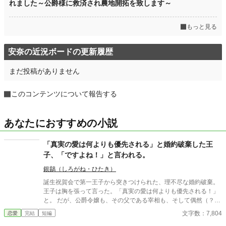
れました～公爵様に救済され農地開拓を致します～
もっと見る
安奈の近況ボードの更新履歴
まだ投稿がありません
このコンテンツについて報告する
あなたにおすすめの小説
「真実の愛は何よりも優先される」と婚約破棄した王
子、「ですよね！」と言われる。
銀鶲（しろがね・ひたき）
誕生祝賀会で第一王子から突きつけられた、理不尽な婚約破棄。
王子は胸を張って言った。「真実の愛は何よりも優先される！」
と。 ​だが、公爵令嬢も、その父である宰相も、そして偶然（？）
その場に居合わせた隣国の第二王子も、全員が内心でガッツポー
文字数：7,804
恋愛
完結
短編
ズを決めていた。 ​「あの王子なら、必ず考えなしな計画を実行す