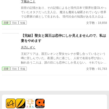
心をこじらせた王子の勘違いラブコメディ。
下菊みこと
前世の記憶があり、その記憶によると現代日本で限界社畜OLやっ
ていたオタクだった主人公。 魔法も魔術も秘匿されていない世界
で公爵家の娘として生まれる。 現代社会の知識がある主人公は、
昔から神童と称えられ、18歳の誕生日を迎えた今も才女と評され
文字数：18,858
恋愛
完結
短編
る。 しかしこの世界の「美しい女性」の定義の真逆の見た目から
婚約者がいない。 これでは行き遅れると心配した両親が持ってき
た縁談は、新興伯爵家（どうも商売で成功して、その経済効果か
【完結】聖女と国王は恋仲にしか見えませんので、私は
ら叙爵されたらしい）との縁談。 これは裏があるなと思いつつ
妻をやめます
も、「結婚は勢いよ！」と背を押されそのまま結婚式。 結婚式に
現れた新郎は…なんと二人！？しかも前世最推しだった兄弟キャ
月乃しずく
ラ！？ 一応、この世界の主人公が暮らすこの国では男女ともに
王妃アリアは、国王レオンと聖女セレナが愛し合っているという
「重婚」が認められている（昔国を揺るがすような大恋愛があっ
噂に苦しんでいた。夜通し共に過ごし、人前で名前を呼び合い、
たせいらしい）ので法律上は無理はないのだが…。 そして初夜。
触れ合う二人は、誰の目にも恋仲にしか見えない。 それでもレオ
ベッドの上でネグリジェを着て待っていた主人公の元に、二人
ンは「国を守るために必要なことだ」と妻の痛みに気づかず、セ
文字数：91,783
恋愛
完結
長編
は…来た！？ しかしお決まりの「君を愛することはない」「これ
レナも王妃の席へ座り、妻のように振る舞い続ける。ついに礼拝
は公爵家の庇護に入るための政略結婚」と言われる。 主人公は果
堂で、アリアは皆の前で二人を問いただす。 「お二人には、本当
たして推したちと良好な関係を築いていけるのか…！？ 小説家に
に呆れましたわ」そして結婚指輪をレオンへ投げつけ、「私は、
なろう様でも投稿しています。
あなたの妻をやめます」と宣言する。だが王妃が去った直後、妻
になったつもりで振る舞う聖女へ、王宮中の視線は冷たく変わっ
ていき。