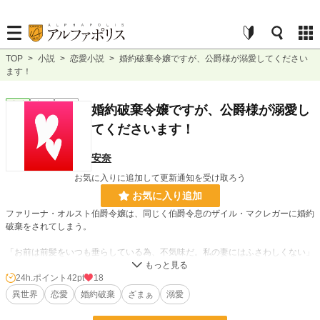
TOP
>
小説
>
恋愛小説
>
婚約破棄令嬢ですが、公爵様が溺愛してください
ます！
恋愛
完結
短編
婚約破棄令嬢ですが、公爵様が溺愛し
てくださいます！
安奈
お気に入りに追加して更新通知を受け取ろう
お気に入り追加
ファリーナ・オルスト伯爵令嬢は、同じく伯爵令息のザイル・マクレガーに婚約
破棄をされてしまう。
「お前は前髪をいつも垂らしている為、不気味だ。私の妻にはふさわしくない」
気弱なファリーナは目を髪で隠す癖があり、それを指摘されての婚約破棄となっ
24h.ポイント
42pt
18
てしまった。
異世界
恋愛
婚約破棄
ざまぁ
溺愛
それにしても一方的過ぎる婚約破棄にファリーナは強い悲しみを覚えた。