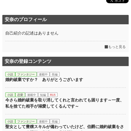
安奈のプロフィール
自己紹介の記述はありません
もっと見る
安奈の登録コンテンツ
小説
ファンタジー
連載中
長編
婚約破棄ですか？ ありがとうございます
小説
恋愛
連載中
短編
R15
今さら婚約破棄を取り消してくれと言われても困ります～一度、
私を捨てた相手が溺愛してくるんです～
小説
ファンタジー
連載中
長編
聖女として豊穣スキルが備わっていたけど、伯爵に婚約破棄をさ