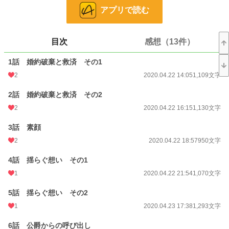
アプリで読む
「気にすることはないぞ、オルスト嬢よ。外見でしか判断しないのは貴族として
失格だ。君の誠実さはいつも見てきた、よろしければ私と付き合ってくれない
目次
感想（13件）
か？」
1話 婚約破棄と救済 その1
なんと求婚してきたのは若き公爵、ハンニバル・ライジングではないか。そし
て、彼女はハンニバルの気持ちに応えるべく前髪を上げる決意を示す。そこに
2
2020.04.22 14:05
1,109文字
は……信じられない美少女が立っていた。
2話 婚約破棄と救済 その2
小説
17,984 位 / 228,999 件
2
2020.04.22 16:15
1,130文字
恋愛
8,089 位 / 66,400 件
3話 素顔
お気に入り
2,089
2
2020.04.22 18:57
950文字
24h.ポイント
42 pt
4話 揺らぐ想い その1
1
2020.04.22 21:54
1,070文字
文字数
28,654
更新日時
2020.06.24 21:11
5話 揺らぐ想い その2
1
2020.04.23 17:38
1,293文字
初回公開日時
2020.04.22 14:05
6話 公爵からの呼び出し
初回完結日時
2020.06.24 21:12