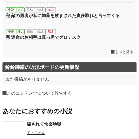
小説
BL
完結
短編
R18
完 敵の勇者が私に媚薬を飲まされた責任取れと言ってくる
小説
BL
完結
短編
R18
完 運命のお相手は真っ黒でグロテスク
もっと見る
鈴鈴躊躇の近況ボードの更新履歴
まだ投稿がありません
このコンテンツについて報告する
あなたにおすすめの小説
騙されて快楽地獄
てけてとん