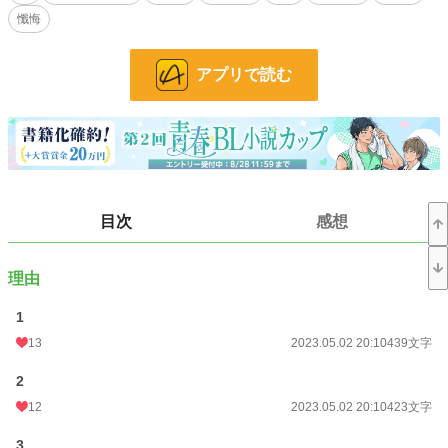
思いの話です。R18には※ついてます。他サイトでも掲載しています。
懺悔
小説
36,258 位 / 228,744 件
アプリで読む
BL
9,543 位 / 31,413 件
お気に入り
90
24h.ポイント
7 pt
文字数
19,942
目次
感想
更新日時
2023.06.09 00:20
初回公開日時
2023.05.02 20:10
理由
初回完結日時
2023.06.10 16:49
1
週間ポイント
77 pt (38,585 位)
13
2023.05.02 20:10
439文字
月間ポイント
196 pt (52,128 位)
2
年間ポイント
4,103 pt (50,296 位)
12
2023.05.02 20:10
423文字
累計ポイント
67,087 pt (38,024 位)
3