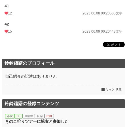
41
12
2023.06.08 00:20
505文字
42
15
2023.06.09 00:20
443文字
鈴鈴躊躇のプロフィール
自己紹介の記述はありません
もっと見る
鈴鈴躊躇の登録コンテンツ
小説
BL
連載中
長編
R18
きのこ狩りツアーに親友と参加した