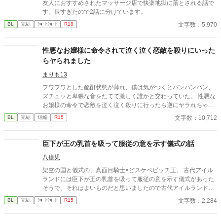
友人におすすめされたマッサージ店で快楽地獄に落とされる話で
す。長すぎたので2話に分けています。
文字数：5,970
BL
完結
ｼｮｰﾄｼｮｰﾄ
R18
性悪なお嬢様に命令されて泣く泣く恋敵を殺りにいった
らヤられました
まりも13
フワフワとした酩酊状態が薄れ、僕は気がつくとパンパンパン、
ズチュッと卑猥な音をたてて激しく誰かと交わっていた。 性悪な
お嬢様の命令で恋敵を泣く泣く殺りに行ったら逆にヤラれちゃっ
た、ちょっとアホな子の話です。 （ムーンライトノベルにも掲載
文字数：10,712
BL
完結
短編
R15
しています）
臣下が王の乳首を吸って服従の意を示す儀式の話
八億児
架空の国と儀式の、真面目騎士×どスケベビッチ王。 古代アイル
ランドには臣下が王の乳首を吸って服従の意を示す儀式があった
そうで、それはよいものだと思いましたので古代アイルランドと
は特に関係なく王の乳首を吸ってもらいました。
文字数：2,284
BL
完結
ｼｮｰﾄｼｮｰﾄ
R15