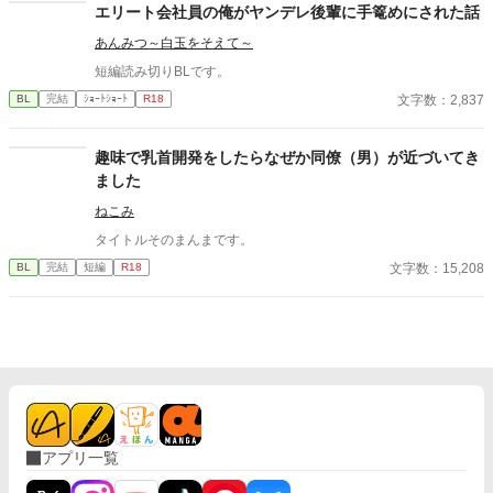
エリート会社員の俺がヤンデレ後輩に手篭めにされた話
あんみつ～白玉をそえて～
短編読み切りBLです。
文字数：2,837
BL
完結
ｼｮｰﾄｼｮｰﾄ
R18
趣味で乳首開発をしたらなぜか同僚（男）が近づいてき
ました
ねこみ
タイトルそのまんまです。
文字数：15,208
BL
完結
短編
R18
アプリ一覧