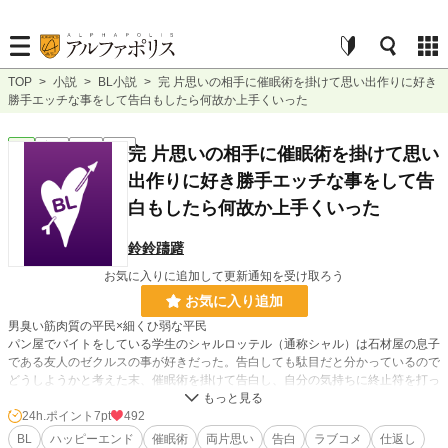
TOP
>
小説
>
BL小説
>
完 片思いの相手に催眠術を掛けて思い出作りに好き
勝手エッチな事をして告白もしたら何故か上手くいった
BL
完結
短編
R18
完 片思いの相手に催眠術を掛けて思い
出作りに好き勝手エッチな事をして告
白もしたら何故か上手くいった
鈴鈴躊躇
お気に入りに追加して更新通知を受け取ろう
お気に入り追加
男臭い筋肉質の平民×細くひ弱な平民
パン屋でバイトをしている学生のシャルロッテル（通称シャル）は石材屋の息子
である友人のゼクルスの事が好きだった。告白しても駄目だと分かっているので
どうしようかと考えた末、催眠術を掛けて告白し、自分の気持ちに終止符を打っ
てこの告白を無かった事にすれば、またいつも通り友達同士でいられると考え
た。記憶を消すならついでに自分だけのゼクルスの思い出も作ってしまおう。催
24h.ポイント
7pt
492
眠術を成功させた事でシャルロッテルの欲望が膨らんでいく。両片思いからの両
BL
ハッピーエンド
催眠術
両片思い
告白
ラブコメ
仕返し