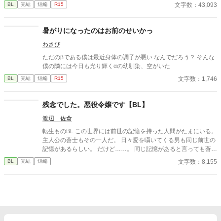
に人里離れた森の奥の小屋で隠遁生活をし始めたニル。悲嘆に暮
文字数：43,093
BL
完結
短編
R15
れる…事はなく、勇者の重圧から解放された彼は没落人生を楽し
もうとして居た矢先、何故か勇者パーティとして今も戦っている
筈の騎士が彼の前に現れて……。
暑がりになったのはお前のせいかっ
わさび
ただのβである僕は最近身体の調子が悪い なんでだろう？ そんな
僕の隣には今日も光り輝くαの幼馴染、空がいた
文字数：1,746
BL
完結
短編
R15
残念でした。悪役令嬢です【BL】
渡辺 佐倉
転生ものBL この世界には前世の記憶を持った人間がたまにいる。
主人公の蒼士もその一人だ。 日々愛を囁いてくる男も同じ前世の
記憶があるらしい。 だけど……。 同じ記憶があると言っても蒼士
の前世は悪役令嬢だった。 エブリスタにも同じ内容で掲載中で
文字数：8,155
BL
完結
短編
す。