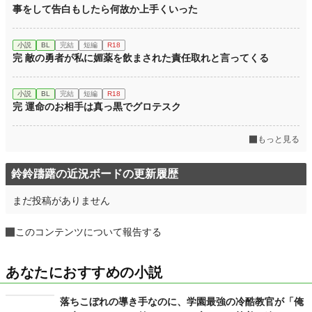
事をして告白もしたら何故か上手くいった
小説
BL
完結
短編
R18
完 敵の勇者が私に媚薬を飲まされた責任取れと言ってくる
小説
BL
完結
短編
R18
完 運命のお相手は真っ黒でグロテスク
もっと見る
鈴鈴躊躇の近況ボードの更新履歴
まだ投稿がありません
このコンテンツについて報告する
あなたにおすすめの小説
落ちこぼれの導き手なのに、学園最強の冷酷教官が「俺