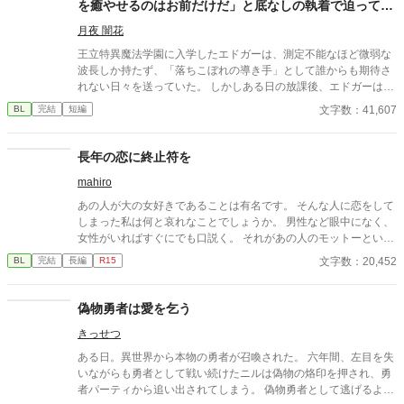
を癒やせるのはお前だけだ」と底なしの執着で迫ってき
ます
月夜 闇花
王立特異魔法学園に入学したエドガーは、測定不能なほど微弱な
波長しか持たず、「落ちこぼれの導き手」として誰からも期待さ
れない日々を送っていた。 しかしある日の放課後、エドガーは学
園で最も恐れられる最強の戦闘魔術教官、レオン・ヴァレンタイ
文字数：41,607
BL
完結
短編
ンの秘密を知ってしまう。 強大すぎる魔力ゆえに、五感が暴走す
る「過負荷」の激痛に一人で耐え続けていたレオン。エドガーの
底知れぬ静かな波長は、世界で唯一、彼の苦痛を完全に溶かすこ
長年の恋に終止符を
とができるものだった。 「お前は、俺の専属の導き手になるん
mahiro
だ」 痛みを癒やしたことで、冷酷なはずの最強教官から底なしの
執着と溺愛を向けられるようになり――！？ 孤独な二人の魂が共
あの人が大の女好きであることは有名です。 そんな人に恋をして
鳴する、極上の救済と溺愛の学園ファンタジー。 ※センチネルバ
しまった私は何と哀れなことでしょうか。 男性など眼中になく、
ースをベースにした独自設定（特異覚醒者×導き手）です。
女性がいればすぐにでも口説く。 それがあの人のモットーという
やつでしょう。 どれだけあの人を思っても、無駄だと分かってい
文字数：20,452
BL
完結
長編
R15
ながらなかなか終止符を打てない私についにチャンスがやってき
ました。 これで終らせることが出来る、そう思っていました。
偽物勇者は愛を乞う
きっせつ
ある日。異世界から本物の勇者が召喚された。 六年間、左目を失
いながらも勇者として戦い続けたニルは偽物の烙印を押され、勇
者パーティから追い出されてしまう。 偽物勇者として逃げるよう