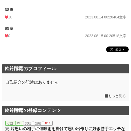
68※
10
2023.08.14 00:20
464文字
69※
0
2023.08.15 00:20
518文字
鈴鈴躊躇のプロフィール
自己紹介の記述はありません
もっと見る
鈴鈴躊躇の登録コンテンツ
小説
BL
完結
短編
R18
完 片思いの相手に催眠術を掛けて思い出作りに好き勝手エッチな