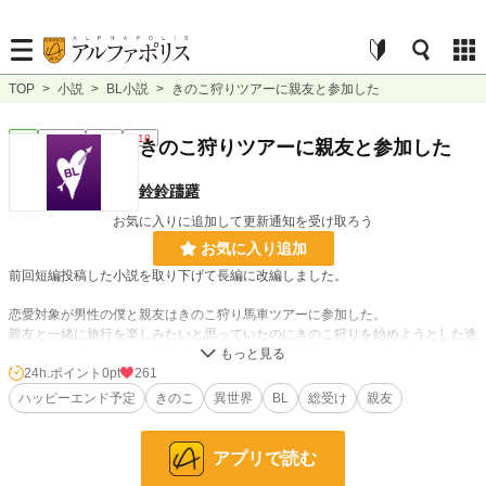
TOP
>
小説
>
BL小説
>
きのこ狩りツアーに親友と参加した
BL
連載中
長編
R18
きのこ狩りツアーに親友と参加した
鈴鈴躊躇
お気に入りに追加して更新通知を受け取ろう
お気に入り追加
前回短編投稿した小説を取り下げて長編に改編しました。
恋愛対象が男性の僕と親友はきのこ狩り馬車ツアーに参加した。
親友と一緒に旅行を楽しみたいと思っていたのにきのこ狩りを始めようとした途
端、親友から別行動しようと提案される。それには深い様な浅い様な理由があっ
て、一応納得した僕は親友と別れて1人できのこ狩りを楽しもうとするが……。
24h.ポイント
0pt
261
頭を空っぽにして読める仕様となっております。ショタに注意。
ハッピーエンド予定
きのこ
異世界
BL
総受け
親友
軽く書きました。笑ってくれると嬉しいです。他サイトにも掲載してます。R18
の回には※がついています。
アプリで読む
小説
228,784 位 / 228,784 件