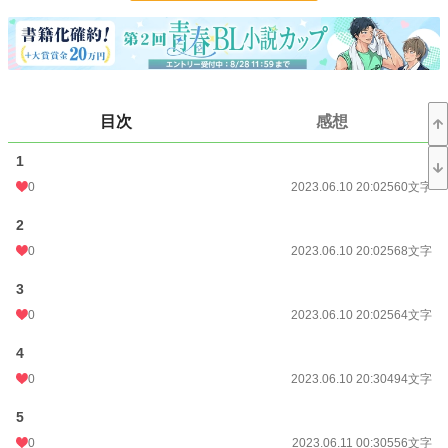
BL
31,416 位 / 31,416 件
お気に入り
57
24h.ポイント
0 pt
目次
感想
文字数
36,397
1
更新日時
2023.08.15 00:20
0
2023.06.10 20:02
560文字
初回公開日時
2023.06.10 20:02
2
週間ポイント
21 pt (62,459 位)
0
2023.06.10 20:02
568文字
月間ポイント
63 pt (75,351 位)
3
年間ポイント
1,567 pt (73,223 位)
0
2023.06.10 20:02
564文字
累計ポイント
69,109 pt (37,416 位)
4
0
2023.06.10 20:30
494文字
5
0
2023.06.11 00:30
556文字