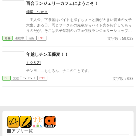
百合ランジェリーカフェにようこそ！
は破滅か、それとも救いか。 ――これは、ひとりの上司が“愛”と
いう名の支配に沈んでいく物語。
楠富 つかさ
主人公、下条藍はバイトを探すちょっと胸が大きい普通の女子
大生。ある日、同じサークルの先輩からバイト先を紹介してもら
うのだが、そこは男子禁制のカフェ併設ランジェリーショップ
で！？ ちょっとハレンチなお仕事カフェライフ、始まりま
文字数：59,023
青春
連載中
長編
R15
す！！ ※この物語はフィクションであり実在の人物・団体・法律
とは一切関係ありません。 表紙画像はAIイラストです。下着が生
成できないのでビキニで代用しています。
年越しチン玉蕎麦！！
ミクリ21
チン玉……もちろん、ナニのことです。
文字数：688
BL
完結
ｼｮｰﾄｼｮｰﾄ
R15
アプリ一覧