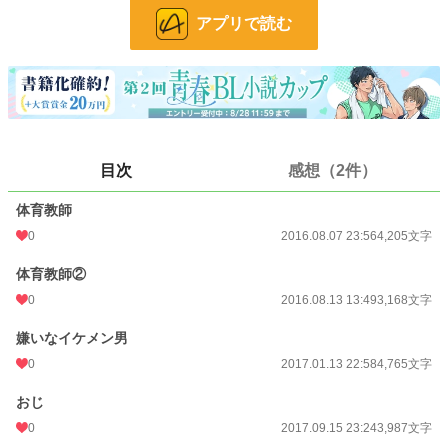
アプリで読む
女にモテまくりの嫌いなイケメン、ガタイの良い体育教師、親族のおじ、恋する
学級委員長（女）など様々なタイプの人と…//
女体化、TS化、メス堕ち、発情、乳首責め、近親相姦、生意気、願望などなど
誰かの性癖に刺さってくれたらいいな…
小説
19,513 位 / 228,618 件
BL
4,795 位 / 31,392 件
目次
感想（2件）
お気に入り
313
体育教師
24h.ポイント
35 pt
0
2016.08.07 23:56
4,205文字
文字数
29,155
体育教師②
更新日時
2023.03.29 14:39
0
2016.08.13 13:49
3,168文字
初回公開日時
2016.08.07 23:56
嫌いなイケメン男
0
2017.01.13 22:58
4,765文字
週間ポイント
288 pt (20,345 位)
おじ
月間ポイント
1,300 pt (20,783 位)
0
2017.09.15 23:24
3,987文字
年間ポイント
19,739 pt (20,314 位)