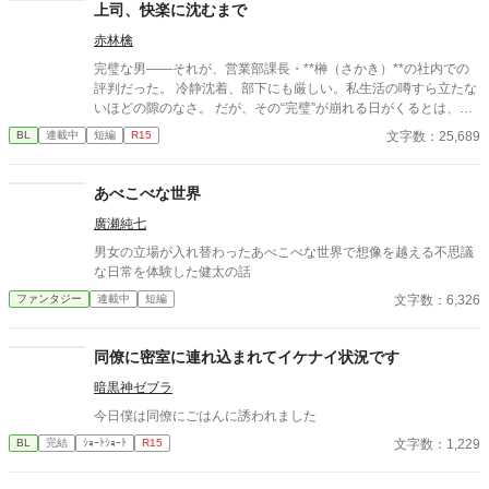
上司、快楽に沈むまで
赤林檎
完璧な男――それが、営業部課長・**榊（さかき）**の社内での
評判だった。 冷静沈着、部下にも厳しい。私生活の噂すら立たな
いほどの隙のなさ。 だが、その“完璧”が崩れる日がくるとは、誰
も想像していなかった。 入社三年目の篠原は、榊の直属の部下。
文字数：25,689
BL
連載中
短編
R15
真面目だが強気で、どこか挑発的な笑みを浮かべる青年。 ある
夜、取引先とのトラブル対応で二人だけが残ったオフィスで、 篠
原は上司に向かって、いつもの穏やかな口調を崩した。「……そ
あべこべな世界
んな顔、部下には見せないんですね」 疲労で僅かに緩んだ榊の表
廣瀬純七
情。 その弱さを見逃さず、篠原はデスク越しに距離を詰める。
「強がらなくていいですよ。俺の前では、もう」 指先が榊のネク
男女の立場が入れ替わったあべこべな世界で想像を越える不思議
タイを掴む。 引き寄せられた瞬間、榊の理性は音を立てて崩れ
な日常を体験した健太の話
た。 拒むことも、許すこともできないまま、 彼は“部下”の手によ
文字数：6,326
ファンタジー
連載中
短編
って、ひとつずつ乱されていく。 言葉で支配され、触れられるた
びに、自分の知らなかった感情と快楽を知る。それは、上司とし
ての誇りを壊すほどに甘く、逃れられないほどに深い。 だが、篠
同僚に密室に連れ込まれてイケナイ状況です
原の視線の奥に宿るのは、ただの欲望ではなかった。 そこには、
ずっと榊だけを見つめ続けてきた、静かな執着がある。 「俺、前
暗黒神ゼブラ
から思ってたんです。 あなたが誰かに“支配される”ところ、き
今日僕は同僚にごはんに誘われました
っと綺麗だろうなって」 支配する側だったはずの男が、 支配され
ることで初めて“生きている”と感じてしまう――。 上司と部下、
文字数：1,229
BL
完結
ｼｮｰﾄｼｮｰﾄ
R15
立場も理性も、すべてが絡み合うオフィスの夜。 秘密の扉を開け
た榊は、もう戻れない。 快楽に溺れるその瞬間まで、彼を待つの