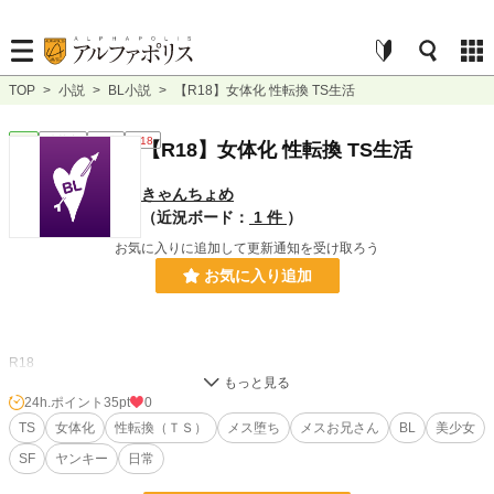
TOP
>
小説
>
BL小説
>
【R18】女体化 性転換 TS生活
BL
連載中
短編
R18
【R18】女体化 性転換 TS生活
きゃんちょめ
（近況ボード：
1 件
）
お気に入りに追加して更新通知を受け取ろう
お気に入り追加
R18
ある日女体化したユウのお話
24h.ポイント
35pt
0
TS
女体化
性転換（ＴＳ）
メス堕ち
メスお兄さん
BL
美少女
元は不良で周りから避けられていたユウだが、ある日女になってしまう…
SF
ヤンキー
日常
さらにスレンダー、美乳、色白、超絶美少女という特典付きで様々な人間が逆に
近づいてくるようになる。