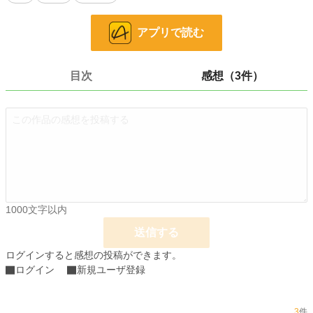
るが、彼の深い愛情に次第に心を開いていく。エドウィン王子から婚約を申し込
まれるも、レイリーナは即答を避け、未来を築くために時間を求める。
アプリで読む
悪役令嬢としての運命を変えるため、レイリーナはエドウィンとの関係を慎重に
築きながら、新しい道を模索する。運命を超えて真実の愛を掴むため、彼女は一
人の女性として成長し、幸せな未来を目指して歩み続ける。
目次
感想（3件）
小説
2,520 位 / 228,619 件
恋愛
1,385 位 / 66,320 件
お気に入り
274
24h.ポイント
532 pt
文字数
10,067
1000文字以内
更新日時
2024.06.21 18:00
送信する
初回公開日時
2024.06.20 16:13
ログインすると感想の投稿ができます。
初回完結日時
2024.06.20 16:13
ログイン
新規ユーザ登録
週間ポイント
4,811 pt (2,125 位)
3
件