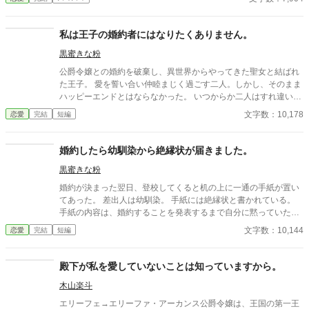
約破棄を願い出る。 選ばれなかった人生を終わらせるために。 そ
して、私自身の人生を始めるために。 短いお話です。
私は王子の婚約者にはなりたくありません。
黒蜜きな粉
公爵令嬢との婚約を破棄し、異世界からやってきた聖女と結ばれ
た王子。 愛を誓い合い仲睦まじく過ごす二人。しかし、そのまま
ハッピーエンドとはならなかった。 いつからか二人はすれ違い、
愛はすっかり冷めてしまった。 そんな中、主人公のメリッサは留
文字数：10,178
恋愛
完結
短編
学先の学校の長期休暇で帰国。 父と共に招かれた夜会に顔を出す
と、そこでなぜか王子に見染められてしまった。 しかも、公衆の
面前で王子にキスをされ逃げられない状況になってしまう。 なん
婚約したら幼馴染から絶縁状が届きました。
としてもメリッサを新たな婚約者にしたい王子。 さっさと留学先
黒蜜きな粉
に戻りたいメリッサ。 そこへ聖女があらわれて―― 婚約破棄
のその後に起きる物語
婚約が決まった翌日、登校してくると机の上に一通の手紙が置い
てあった。 差出人は幼馴染。 手紙には絶縁状と書かれている。
手紙の内容は、婚約することを発表するまで自分に黙っていたか
ら傷ついたというもの。 いや、幼馴染だからって何でもかんでも
文字数：10,144
恋愛
完結
短編
報告しませんよ。 そもそも幼馴染は親友って、そんなことはない
と思うのだけど……？ そのうち機嫌を直すだろうと思っていた
ら、嫌がらせがはじまってしまった。 しかも、婚約者や周囲の友
殿下が私を愛していないことは知っていますから。
人たちまで巻き込むから大変。 どうやら私の評判を落として婚約
木山楽斗
を破談にさせたいらしい。
エリーフェ→エリーファ・アーカンス公爵令嬢は、王国の第一王