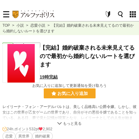
TOP
>
小説
>
恋愛小説
>
【完結】婚約破棄される未来見えてるので最初か
ら婚約しないルートを選びます
恋愛
完結
ｼｮｰﾄｼｮｰﾄ
【完結】婚約破棄される未来見えてる
ので最初から婚約しないルートを選び
ます
19時完結
お気に入りに追加して更新通知を受け取ろう
お気に入り追加
レイリーナ・フォン・アーデルバルトは、美しく品格高い公爵令嬢。しかし、彼
女はこの世界が乙女ゲームの世界であり、自分がその悪役令嬢であることを知っ
ている。ある日、夢で見た記憶が現実となり、レイリーナとしての人生が始ま
る。彼女の使命は、悲惨な結末を避けて幸せを掴むこと。
24h.ポイント
532pt
2,902
エドウィン王子との婚約を避けるため、レイリーナは彼との接触を避けようとす
恋愛
異世界
婚約破棄