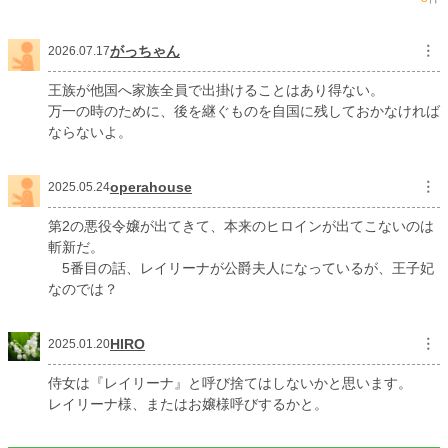
月間ポイント
13,753 pt (3,382 位)
年間ポイント
152,728 pt (4,096 位)
がっちゃん
︙
2026.07.17
累計ポイント
324,032 pt (14,382 位)
王族が他国へ家族全員で出掛けることはあり得ない。
万一の時のために、後を継ぐものを自国に残しておかなければ
ならないよ。
operahouse
︙
2025.05.24
第2の悪役令嬢が出てきて、本来のヒロインが出てこないのは
斬新だ。
5番目の話、レイリーナが公爵夫人になっているが、王子妃
なのでは？
HIRO
︙
2025.01.20
侍女は『レイリーナ』と呼び捨てはしないかと思います。
レイリーナ様、またはお嬢様呼びするかと。