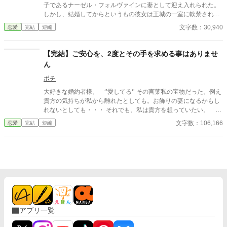
子であるナーゼル・フォルヴァインに妻として迎え入れられた。
しかし、結婚してからというもの彼女は王城の一室に軟禁されて
いた。 夫であるナーゼル殿下は、私のことを愛していない。 危険
文字数：30,940
恋愛
完結
短編
な存在である竜を宿した私のことを彼は軟禁しており、会いに来
ることもなかった。 「……いつも会いに来られなくてすまない
な」 そのためそんな彼が初めて部屋を訪ねてきた時の発言に耳を
【完結】ご安心を、2度とその手を求める事はありませ
疑うことになった。 彼はまるで私に会いに来るつもりがあったよ
ん
うなことを言ってきたからだ。 「いいえ、殿下が私を愛していな
いことは知っていますから」 そんなナーゼル様に対して私は思わ
ポチ
ず嫌味のような言葉を返してしまった。 すると彼は、何故か悲し
大好きな婚約者様。 ‘’愛してる‘’ その言葉私の宝物だった。例え
そうな表情をしてくる。 その反応によって、私は益々訳がわから
貴方の気持ちが私から離れたとしても。お飾りの妻になるかもし
なくなっていた。彼は確かに私を軟禁して会いに来なかった。そ
れないとしても・・・ それでも、私は貴方を想っていたい。 独
れなのにどうしてそんな反応をするのだろうか。
り過ごす刻もそれだけで幸せを感じられた。たった一つの希望
文字数：106,166
恋愛
完結
短編
アプリ一覧