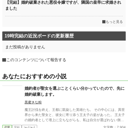
【完結】婚約破棄された悪役令嬢ですが、隣国の皇帝に求婚され
ました
もっと見る
19時完結の近況ボードの更新履歴
まだ投稿がありません
このコンテンツについて報告する
あなたにおすすめの小説
婚約者が聖女を選ぶことくらい分かっていたので、先に
婚約破棄します。
黒蜜きな粉
魔王討伐を終え、王都に凱旋した英雄たち。 その中心には、異世
界から来た聖女と、彼女に寄り添う王太子の姿があった。 王太子
の婚約者として壇上に立ちながらも、私は自分が選ばれない側だ
と理解していた。 だから、泣かない。縋らない。 私は自分から婚
文字数：7,904
恋愛
完結
ｼｮｰﾄｼｮｰﾄ