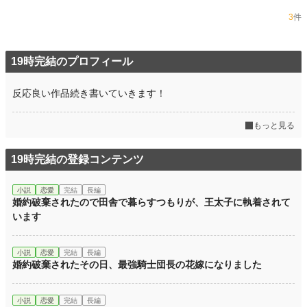
3
件
19時完結のプロフィール
反応良い作品続き書いていきます！
もっと見る
19時完結の登録コンテンツ
小説
恋愛
完結
長編
婚約破棄されたので田舎で暮らすつもりが、王太子に執着されて
います
小説
恋愛
完結
長編
婚約破棄されたその日、最強騎士団長の花嫁になりました
小説
恋愛
完結
長編