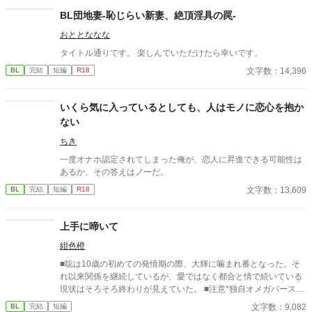
BL団地妻-恥じらい新妻、絶頂淫具の罠-
おととななな
タイトル通りです。 楽しんでいただけたら幸いです。
文字数：14,396
BL
完結
短編
R18
いくら気に入っているとしても、人はモノに恋心を抱か
ない
ちき
一度オナホ認定されてしまった俺が、恋人に昇進できる可能性は
あるか、その答えはノーだ。
文字数：13,609
BL
完結
短編
R18
上手に啼いて
紺色橙
■聡は10歳の初めての発情期の際、大輝に噛まれ番となった。そ
れ以来関係を継続しているが、愛ではなく都合と情で続いている
現状はそろそろ終わりが見えていた。 ■注意*独自オメガバース設
定。■『それは愛か本能か』と同じ世界設定です。関係は一切な
文字数：9,082
BL
完結
短編