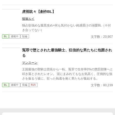
し。
虎視眈々【創作BL】
猫塚ルイ
独占欲強めな腹黒攻め×何も気付かない鈍感受けの溺愛BL（※付
き合ってない）
文字数：20,907
BL
連載中
短編
冤罪で堕とされた最強騎士、狂信的な男たちに包囲され
る
マンスーン
​王国最強の聖騎士団長から一転、冤罪で生存率0%の懲罰部隊へと
叩き落とされたレオン。 泥にまみれてもなお気高く、圧倒的な強
さを振るう彼に、狂った執着を抱く男たちが集結する。
文字数：80,239
BL
連載中
長編
R15