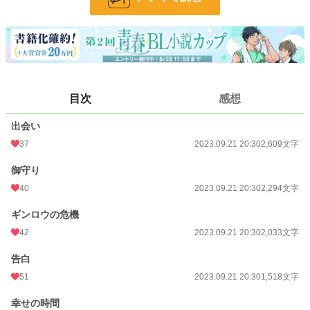
お気に入り
57
24h.ポイント
0 pt
文字数
11,156
更新日時
2023.09.21 20:30
目次
感想
初回公開日時
2023.09.21 20:30
出会い
初回完結日時
2023.09.21 20:34
37
2023.09.21 20:30
2,609文字
週間ポイント
7 pt (78,785 位)
御守り
月間ポイント
287 pt (44,577 位)
40
2023.09.21 20:30
2,294文字
年間ポイント
3,961 pt (51,083 位)
ギンロウの危機
累計ポイント
31,128 pt (57,131 位)
42
2023.09.21 20:30
2,033文字
告白
51
2023.09.21 20:30
1,518文字
幸せの時間