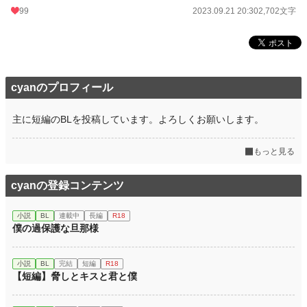
99
2023.09.21 20:30
2,702文字
cyanのプロフィール
主に短編のBLを投稿しています。よろしくお願いします。
もっと見る
cyanの登録コンテンツ
小説
BL
連載中
長編
R18
僕の過保護な旦那様
小説
BL
完結
短編
R18
【短編】脅しとキスと君と僕