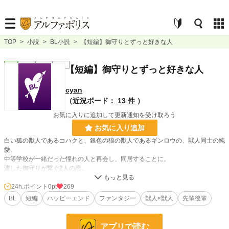
TOP
>
小説
>
BL小説
>
【短編】御守りとずっと好きな人
BL
完結
短編
R18
【短編】御守りとずっと好きな人
cyan
（近況ボード：
13 件
）
お気に入りに追加して更新通知を受け取ろう
お気に入り追加
白い狐の獣人であるコハクと、銀色の狼の獣人であるギンロウの、獣人同士の純
愛。
中等学校が一緒だった憧れの人と再会し、同居することに。
渡した御守りが繋ぐ2人の恋。
シリアス無し、甘く官能的に仕上げました。
24h.ポイント
0pt
269
BL
短編
ハッピーエンド
ファンタジー
獣人×獣人
先輩後輩
小説
228,760 位 / 228,760 件
BL
31,415 位 / 31,415 件
アプリで読む