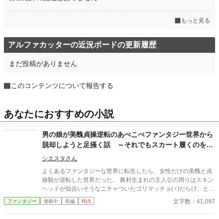
もっと見る
アルファカッターの近況ボードの更新履歴
まだ投稿がありません
このコンテンツについて報告する
あなたにおすすめの小説
男の娘が美醜貞操逆転のあべこべファンタジー世界から
脱却しようと足掻く話 ～それでもスカート履くのを止
められない～
シエスタさん
よくあるファンタジーな世界に転生したら、女性だけの美醜と貞
操観が逆転した世界だった。 農村生まれの主人公の周りはスキン
ヘッドが似合いそうなニチャついたゴリマッチョ(♀)だらけ。とい
うかこの世界の”人間の女性”は大体そんな感じばかり。 このまま
文字数：41,097
ファンタジー
連載中
長編
R15
だと貞操が危ない！ そんな中、やっと記憶を取り戻した主人公。
今世に加えた前世の中年マインドを合わせてなんとか足掻くお