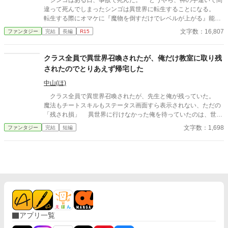
シンゴはある日、事故で死んだ。 どうやら、神の手違いで間
違って死んでしまったシンゴは異世界に転生することになる。
転生する際にオマケに『魔物を倒すだけでレベルが上がる』能力
を貰ったシンゴ。 弱小の魔物を倒してレベルを上げ、異世界で
文字数：16,807
ファンタジー
完結
長編
R15
ハーレムを作る事を企むのだった。
クラス全員で異世界召喚されたが、俺だけ教室に取り残
されたのでとりあえず帰宅した
中山(ほ)
クラス全員で異世界召喚されたが、先生と俺が残っていた。
魔法もチートスキルもステータス画面すら表示されない、ただの
「残され損」 異世界に行けなかった俺を待っていたのは、世知
辛い現実だった。 AI使用状況 GoogleのGeminiさん使ってます〜
文字数：1,698
ファンタジー
完結
短編
誤字脱字チェックと調べ物お願いしてます
アプリ一覧