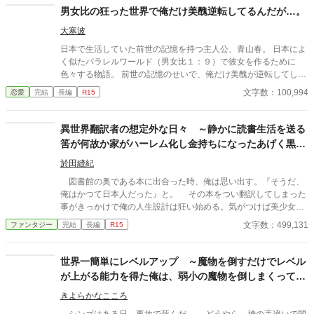
話。 気が付いたらその内周囲が亜人(モン娘)だらけになってる。
男女比の狂った世界で俺だけ美醜逆転してるんだが…。
大寒波
日本で生活していた前世の記憶を持つ主人公、青山春。 日本によ
く似たパラレルワールド（男女比１：９）で彼女を作るために
色々する物語。 前世の記憶のせいで、俺だけ美醜が逆転してしま
っているので、この世界で可愛いと言われている子達には興味が
文字数：100,994
恋愛
完結
長編
R15
ない…。 うん。ポジティブに考えれば、前世で女優やモデルを出
来る容姿の子とお付き合いできるのでは！？ と、幼少期に光〇氏
計画を実行しようとするも断念。 その後は勉強出来るのおもしれ
異世界翻訳者の想定外な日々 ～静かに読書生活を送る
ぇ！ 状態に陥り、時が流れ大学に入学。 そこで義務を思い出し
筈が何故か家がハーレム化し金持ちになったあげく黒覆
二十歳までに彼女が欲しい！いなきゃしんどい！と配信を始めて
面の最強怪傑となってしまった～
みたり…。 大学の食堂で出会った美人とお近づきになろうとした
於田縫紀
り…！ 作者が暗い話が嫌いなので、基本的に明るめの話構成にな
図書館の奥である本に出合った時、俺は思い出す。『そうだ、
ってるはずです。
俺はかつて日本人だった』と。 その本をつい翻訳してしまった
事がきっかけで俺の人生設計は狂い始める。気がつけば美少女３
人に囲まれつつ仕事に追われる毎日。そして時々俺は悩む。本当
文字数：499,131
ファンタジー
完結
長編
R15
に俺はこんな暮らしをしてていいのだろうかと。ハーレム状態な
のだろうか。単に便利に使われているだけなのだろうかと。
世界一簡単にレベルアップ ～魔物を倒すだけでレベル
が上がる能力を得た俺は、弱小の魔物を倒しまくって異
世界でハーレム作る事にしました～
きよらかなこころ