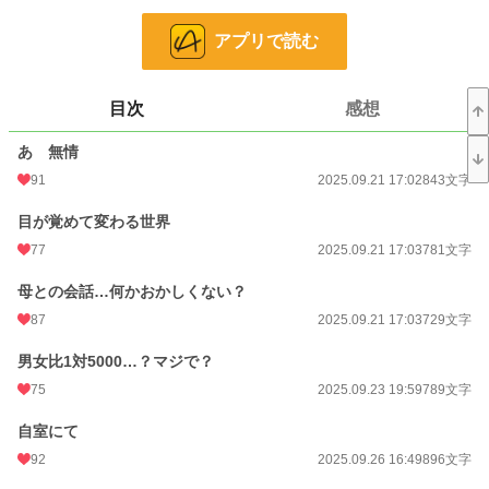
お気に入り
193
24h.ポイント
42 pt
アプリで読む
文字数
15,668
目次
感想
更新日時
2025.10.26 09:52
あゝ無情
初回公開日時
2025.09.21 17:02
91
2025.09.21 17:02
843文字
週間ポイント
77 pt (38,585 位)
目が覚めて変わる世界
月間ポイント
799 pt (27,316 位)
77
2025.09.21 17:03
781文字
年間ポイント
48,249 pt (10,703 位)
母との会話…何かおかしくない？
累計ポイント
48,368 pt (45,401 位)
87
2025.09.21 17:03
729文字
男女比1対5000…？マジで？
75
2025.09.23 19:59
789文字
自室にて
92
2025.09.26 16:49
896文字