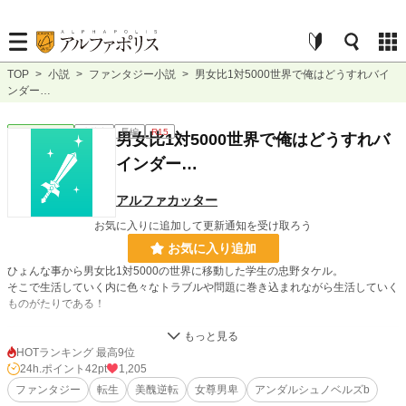
TOP
>
小説
>
ファンタジー小説
>
男女比1対5000世界で俺はどうすれバイ
ンダー…
ファンタジー
連載中
長編
R15
男女比1対5000世界で俺はどうすれバ
インダー…
アルファカッター
お気に入りに追加して更新通知を受け取ろう
お気に入り追加
ひょんな事から男女比1対5000の世界に移動した学生の忠野タケル。
そこで生活していく内に色々なトラブルや問題に巻き込まれながら生活していく
ものがたりである！
小説
17,433 位 / 228,788 件
HOTランキング 最高9位
24h.ポイント
42pt
1,205
ファンタジー
2,992 位 / 53,315 件
ファンタジー
転生
美醜逆転
女尊男卑
アンダルシュノベルズb