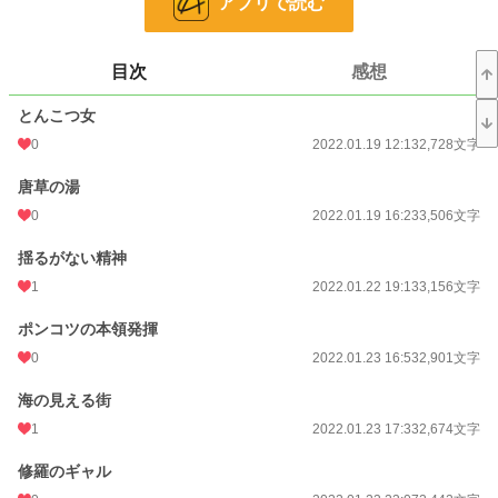
アプリで読む
※この物語はフィクションです。実在する人物･団体名等とは一切関係ありませ
ん。
目次
感想
とんこつ女
作者･トン之助
※カクヨム様ノベルアップ＋様でも掲載しております。
0
2022.01.19 12:13
2,728文字
※無断転載禁止
唐草の湯
小説
228,760 位 / 228,760 件
0
2022.01.19 16:23
3,506文字
ライト文芸
9,588 位 / 9,588 件
揺るがない精神
1
2022.01.22 19:13
3,156文字
お気に入り
1
ポンコツの本領発揮
24h.ポイント
0 pt
0
2022.01.23 16:53
2,901文字
文字数
102,488
海の見える街
更新日時
2025.05.30 21:30
1
2022.01.23 17:33
2,674文字
初回公開日時
2022.01.19 12:13
修羅のギャル
初回完結日時
2025.05.31 00:16