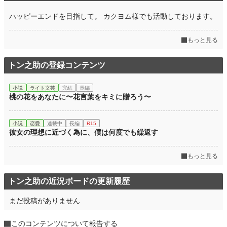
ハッピーエンドを目指して。 カクヨム様でも活動しております。
もっと見る
トン之助の登録コンテンツ
小説
ライト文芸
完結
長編
桃の花をあなたに〜花言葉をキミに贈ろう〜
小説
恋愛
連載中
長編
R15
彼女の理想に近づく為に、僕は何度でも繰返す
もっと見る
トン之助の近況ボードの更新履歴
まだ投稿がありません
このコンテンツについて報告する