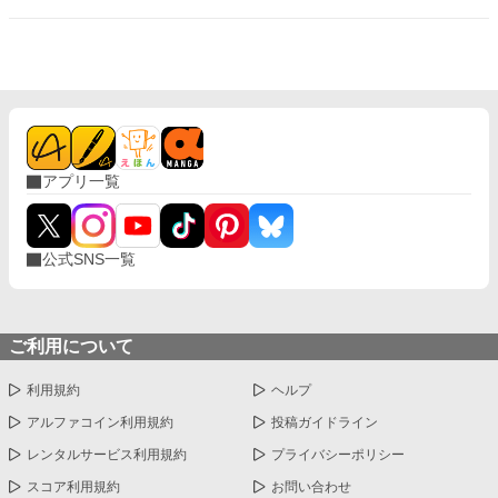
のだが、なんと紫音はライバルが強力すぎると感じて幼馴染への
恋を諦めてしまった……！ 勘違いをした紫音。 すっかり緑子
のことを諦めて学校生活を送るが、幼馴染の緑子は紫音からの求
愛がなくなり、焦りと疑問で混乱。自分もずっと紫音のことが好
きだったことに気づく。 しかし気づいてからではもう遅い。紫
音はすでに所属する部活動の先輩である鹿内みかんに狙われ、新
しい恋にシフトした生活を送っていた……。 暴走した愛。嫉
妬。執着。 その全てが緑子を狂わせ、ヤンデレへと変えてしま
う。 だがそれだけではなかった。 鹿内先輩に実の妹である瑠
アプリ一覧
璃、担任教師の兎川百桃。紫音は３人からも重たすぎる愛を向け
られていた……いつの間にか激重感情を向けられていた主人公紫
音は、一体どうなってしまうのか……!? ※カクヨム、小説家にな
ろうにも投稿しています。
公式SNS一覧
ご利用について
利用規約
ヘルプ
アルファコイン利用規約
投稿ガイドライン
レンタルサービス利用規約
プライバシーポリシー
スコア利用規約
お問い合わせ