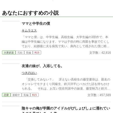
あなたにおすすめの小説
ママと中学生の僕
キムラエス
「ママと僕」は、中学生編、高校生編、大学生編の3部作で、本
編は中学生編になります。ママは子供の時に両親を事故で亡くし
ており、結婚後に夫を病気で失い、身内として残された僕に精神
的に依存をするようになる。幼少期の「僕」はそのママの依存が
文字数：42,816
大衆娯楽
完結
長編
R15
嬉しく、素敵なママに甘える閉鎖的な生活を当たり前のことと考
える。成長し、性に目覚め始めた中学生の「僕」は自分の性もマ
マとの日常の中で処理すべきものと疑わず、ママも戸惑いながら
友達の妹が、入浴してる。
もママに甘える「僕」に満足する。ママも僕もそうした行為が少
つきのはい
なからず社会規範に反していることは理解しているが、ママとの
甘美な繋がりは解消できずに戸惑いながらも続く「ママと中学生
「交換してみない？」 冴えない高校生の藤堂夏弥は、親友の
の僕」の営みを描いてみました。
オシャレでモテまくり同級生、鈴川洋平にバカげた話を持ちかけ
られる。 それは、お互い現在同居中の妹達、藤堂秋乃と鈴川美
咲を交換して生活しようというものだった。 鈴川美咲は、美男
文字数：457,589
恋愛
連載中
長編
R15
子の洋平に勝るとも劣らない美少女なのだけれど、男子に嫌悪感
を示し、夏弥とも形式的な会話しかしなかった。 冴えない男子
と冷めがちな女子の距離感が、二人暮らしのなかで徐々に変わっ
陰キャの俺が学園のアイドルがびしょびしょに濡れてい
ていく。 そんなラブコメディです。