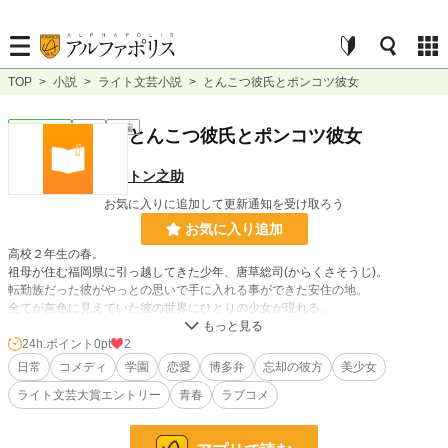
TOP
>
小説
>
ライト文芸小説
>
とんこつ彼氏とポンコツ彼女
ライト文芸
完結
長編
とんこつ彼氏とポンコツ彼女
トン之助
お気に入りに追加して更新通知を受け取ろう
お気に入り追加
高校２年生の春。
祖母が住む福岡県に引っ越してきた少年、唐草総司(からくさそうじ)。
転勤族だった彼がやっとの思いで手に入れる事ができた安住の地。
全てが灰色に見えていた彼の世界にひとりの少女が現れる。
名前は細川鋼(ほそかわはがね)。
24h.ポイント
0pt
2
彼女との出逢いをきっかけに、忘れていた過去を辿り絆を結ぶ物語。
日常
コメディ
学園
恋愛
博多弁
忘却の彼方
美少女
ライト文芸大賞エントリー
青春
ラブコメ
主人公視点とヒロイン視点、両方から楽しめる物語を描いていきます。