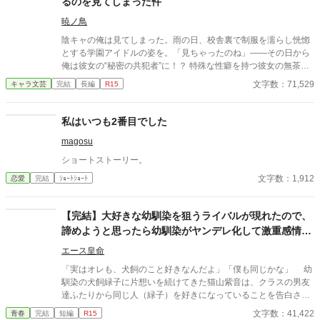
るのを見てしまった件
暁ノ鳥
陰キャの俺は見てしまった。雨の日、校舎裏で制服を濡らし恍惚
とする学園アイドルの姿を。「見ちゃったのね」――その日から
俺は彼女の“秘密の共犯者”に！？ 特殊な性癖を持つ彼女の無茶な
「実験」に振り回され、身も心も支配される日々の始まり。二人
文字数：71,529
キャラ文芸
完結
長編
R15
の禁断の関係の行方は？。二人の禁断の関係が今、始まる！
私はいつも2番目でした
magosu
ショートストーリー。
文字数：1,912
恋愛
完結
ｼｮｰﾄｼｮｰﾄ
【完結】大好きな幼馴染を狙うライバルが現れたので、
諦めようと思ったら幼馴染がヤンデレ化して激重感情を
向けてきた。
エース皇命
「実はオレも、犬飼のこと好きなんだよ」「僕も同じかな」 幼
馴染の犬飼緑子に片想いを続けてきた猫山紫音は、クラスの男友
達ふたりから同じ人（緑子）を好きになっていることを告白され
る。 紫音の背中を押すため、友達ふたりなりのサポートだった
文字数：41,422
青春
完結
短編
R15