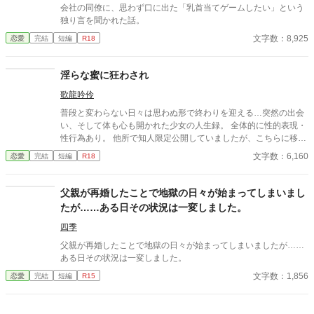
会社の同僚に、思わず口に出た「乳首当てゲームしたい」という
独り言を聞かれた話。
文字数：8,925
恋愛
完結
短編
R18
淫らな蜜に狂わされ
歌龍吟伶
普段と変わらない日々は思わぬ形で終わりを迎える…突然の出会
い、そして体も心も開かれた少女の人生録。 全体的に性的表現・
性行為あり。 他所で知人限定公開していましたが、こちらに移し
ました。 全3話完結済みです。
文字数：6,160
恋愛
完結
短編
R18
父親が再婚したことで地獄の日々が始まってしまいまし
たが……ある日その状況は一変しました。
四季
父親が再婚したことで地獄の日々が始まってしまいましたが……
ある日その状況は一変しました。
文字数：1,856
恋愛
完結
短編
R15