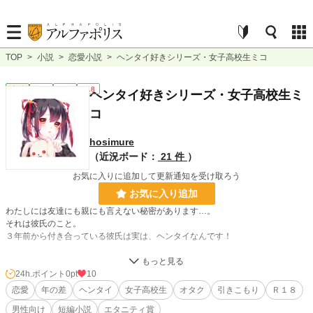
TOP
>
小説
>
恋愛小説
>
ヘンタイ好きシリーズ・女子高校生ミコ
恋愛
完結
短編
R18
ヘンタイ好きシリーズ・女子高校生ミ
コ
hosimure
（近況ボード：
21 件
）
お気に入りに追加して更新通知を受け取ろう
お気に入り追加
わたしには友達にも親にも言えない秘密があります…。
それは彼氏のこと。
３年前から付き合っている彼氏は実は、ヘンタイなんです！
小説
228,843 位 / 228,843 件
24h.ポイント
0pt
10
恋愛
年の差
ヘンタイ
女子高校生
オタク
引きこもり
Ｒ１８
恋愛
66,375 位 / 66,375 件
男性向け
短編小説
エタニティ賞