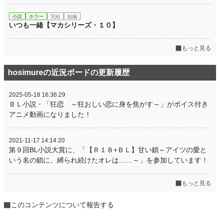
小説
ホラー
完結
短編
いつも一緒【マカシリーズ・１０】
もっと見る
hosimureの近況ボードの更新履歴
2025-05-18 16:36:29
ＢＬ小説・「狂恋 ～狂おしい恋に身を焦がす～」がボイス付き
アニメ動画になりました！
2021-11-17 14:14:20
第９回BL小説大賞に、「【Ｒ１８+ＢＬ】甘い鎖～アイツの愛と
いう名の鎖に、縛られ続けたオレは……～」を参加しています！
もっと見る
このコンテンツについて報告する