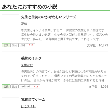
あなたにおすすめの小説
先生と生徒のいかがわしいシリーズ
夏緒
①先生とイケナイ授業、する？ 保健室の先生と男子生徒です。
②生徒会長さまの思惑 生徒会長と新任女性教師です。 ③悪い先
生だな、あんた 体育教師と男子生徒です。これはBLです。 ど
んな理由があろうが学校でいかがわしいことをしてはいけません
文字数：10,873
恋愛
完結
短編
R18
よ〜！ これ全部、やったらダメですからねっ！
義妹のミルク
笹椰かな
※男性向けの内容です。女性が読むと不快になる可能性がありま
すのでご注意ください。 母乳フェチの男が義妹のミルクを飲むだ
けの話。 普段から母乳が出て、さらには性的に興奮すると母乳を
噴き出す女の子がヒロインです。 本番はありません。両片想い設
文字数：4,064
恋愛
完結
ｼｮｰﾄｼｮｰﾄ
R18
定です。
乳首当てゲーム
はこスミレ