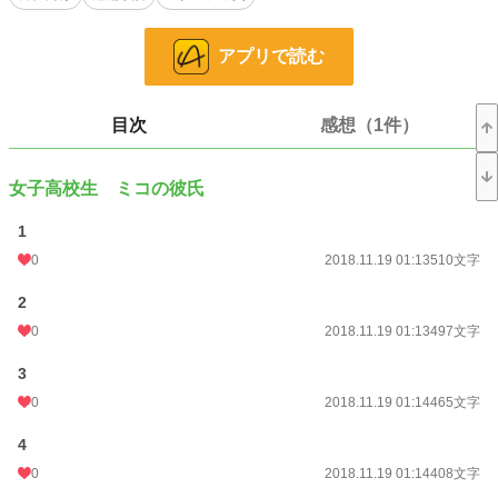
お気に入り
31
24h.ポイント
0 pt
アプリで読む
文字数
11,747
更新日時
2018.12.03 07:23
目次
感想（1件）
初回公開日時
2018.11.19 01:13
女子高校生 ミコの彼氏
初回完結日時
2018.12.03 07:24
1
週間ポイント
28 pt (56,925 位)
0
2018.11.19 01:13
510文字
月間ポイント
196 pt (52,128 位)
2
年間ポイント
16,537 pt (22,833 位)
0
2018.11.19 01:13
497文字
累計ポイント
53,906 pt (42,888 位)
3
0
2018.11.19 01:14
465文字
4
0
2018.11.19 01:14
408文字