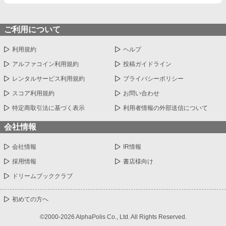
背にした祠は古び、壊れていたが、まだ人が来ている痕跡があっ
た。 不穏な気配にコウイチは振り向くが、なにもない。 日本の中
心地・東京。そこからわずかにはずれた山の中に潜む秘密をめぐ
る奇譚。
ご利用について
利用規約
ヘルプ
アルファコイン利用規約
投稿ガイドライン
レンタルサービス利用規約
プライバシーポリシー
スコア利用規約
お問い合わせ
特定商取引法に基づく表示
利用者情報の外部送信について
会社情報
会社情報
IR情報
採用情報
書店様向け
ドリームブッククラブ
初めての方へ
©2000-2026 AlphaPolis Co., Ltd. All Rights Reserved.