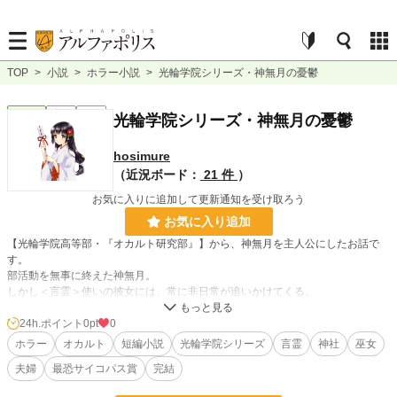
TOP
>
小説
>
ホラー小説
>
光輪学院シリーズ・神無月の憂鬱
ホラー
完結
短編
光輪学院シリーズ・神無月の憂鬱
hosimure
（近況ボード：
21 件
）
お気に入りに追加して更新通知を受け取ろう
お気に入り追加
【光輪学院高等部・『オカルト研究部』】から、神無月を主人公にしたお話で
す。
部活動を無事に終えた神無月。
しかし＜言霊＞使いの彼女には、常に非日常が追いかけてくる。
それは家の中にいても同じで…。
24h.ポイント
0pt
0
ホラー
オカルト
短編小説
光輪学院シリーズ
言霊
神社
巫女
小説
228,833 位 / 228,833 件
夫婦
最恐サイコパス賞
完結
ホラー
8,508 位 / 8,508 件