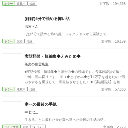
道、誰もいないはずの部屋、何気ない会話。 どこにでもある日常
文字数：194,568
ホラー
連載中
短編
が、ある瞬間、取り返しのつかない異常へと変わる。 意味が分か
ると凍りつく話。 理由もなく、ただ追い詰められていく話。 そし
て、最後の一行で現実がひっくり返る話。 1話1000〜2000文字。
(ほぼ)5分で読める怖い話
隙間時間で読める短編ながら、 読み終えたあと、ふとした静寂が
涼宮さん
怖くなる。 これはすべて、どこかで起きていてもおかしくない
話。 ――あなたのすぐ隣でも。 洒落にならない実話風・創作ホラ
ほぼ5分で読める怖い話。 フィクションから実話まで。
ー。
文字数：16,189
ホラー
完結
短編
実話怪談・短編集◆えみため◆
茶房の幽霊店主
■実話怪談・短編集◆とほかみ◆の続編です。各体験談は短編・
中編・読み切りです。 ※（◆とほかみ◆が14万字を超えたので読
みやすさを重視して一旦完結させました） ■【実話怪談】を短
編・読み切りでまとめています。（ヒトコワ・手記も含む） ■筆
文字数：57,660
ホラー
連載中
短編
者自身の体験談、お客様、匿名様からのＤＭ、相談者様からの相
談内容、 体験談をベースとしたものを、小説形式で読めるよう
にしました。 ■筆者以外の体験談の場合、体験者ご本人からの掲
妻への最後の手紙
載許可をいただいています。 ■実話怪談と銘を打ってはいます
中七七三
が、エンタメとして楽しんでいただけたら幸いです。 ※pixiv・カ
クヨムへ掲載していない怪談を含む【完全版】です。
生きることに疲れた夫が妻へ送った最後の手紙の話。
文字数：2,779
ライト文芸
完結
ｼｮｰﾄｼｮｰﾄ