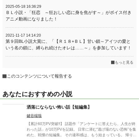
2025-05-18 16:36:29
ＢＬ小説・「狂恋 ～狂おしい恋に身を焦がす～」がボイス付き
アニメ動画になりました！
2021-11-17 14:14:20
第９回BL小説大賞に、「【Ｒ１８+ＢＬ】甘い鎖～アイツの愛と
いう名の鎖に、縛られ続けたオレは……～」を参加しています！
もっと見る
このコンテンツについて報告する
あなたにおすすめの小説
洒落にならない怖い話【短編集】
鍵谷端哉
【累計60万PV突破‼】 話題作「アンケートに答えたら、人生が終
わった話」が10万PVを記録。 日常に潜む“逃げ場のない恐怖”を集
めた、戦慄の短編集。 その違和感は、もう始まっている。 帰り