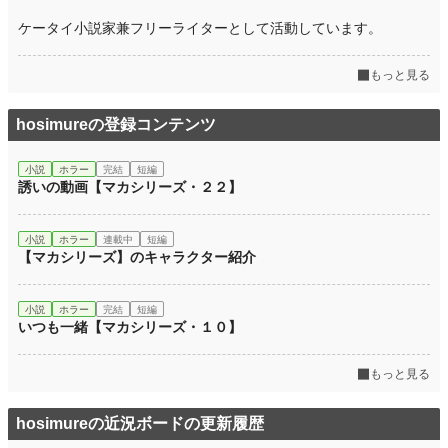
ケータイ小説家兼フリーライターとして活動しています。
もっと見る
hosimureの登録コンテンツ
小説
ホラー
完結
短編
誘いの動画【マカシリーズ・２２】
小説
ホラー
連載中
短編
【マカシリーズ】のキャラクター紹介
小説
ホラー
完結
短編
いつも一緒【マカシリーズ・１０】
もっと見る
hosimureの近況ボードの更新履歴