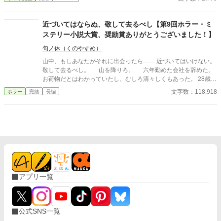
近づいてはならぬ、敬して去るべし【第9回ホラー・ミ
ステリー小説大賞、奨励賞ありがとうございました！】
句ノ休（くのやすめ）
山中、もしあなたがそれに出会ったら…… 近づいてはいけない。
敬して去るべし。 山を降りろ。 六年勤めた会社を辞めた。
お荷物だとはわかっていたし、むしろ清々しくもあった。 28歳の
コウイチには、仕事より大切なものがあった。 田舎歩きだ。そこ
文字数：118,918
ホラー
完結
長編
大事なのが学生のときにかじった民俗学だ。廃集落、古い祠、忘
れられた神々——それを訪ねることは、彼のたった一つの愉しみ
だった。 大学時代、民俗学の講義で准教授はこう言った。
「神々は神ではない」。人が畏れ、従い、忖度したものがかみに
なる。その言葉がコウイチを変えた。 会社の営業で関東のあちこ
ちを歩きまわった。コウイチは仕事よりも土地の古老の話に耳を
傾けることに熱中したほどだった。 失業後、ふと見つけた資料
にコウイチは目を奪われた。 「名付け得ぬ神」。 東京の西、檜原
村の奥深く、コボレザワという場所にその祭祀を担った一族がい
アプリ一覧
たという。山奥には祠があるらしい。だがもう六十年も前に無人
になってしまっているようだ。 コウイチは訪ねてみることにす
る。 道中、奇妙な老人に出会う。一人目は気のいい古書店主。二
人目は何かを知りながら口を閉ざす資料館の老人。そして三人目
公式SNS一覧
は—— 深い山中でコウイチはついに祠を見つけた。巨大な岩を