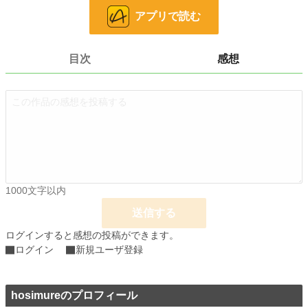
お気に入り
0
アプリで読む
24h.ポイント
0 pt
文字数
5,793
目次
感想
更新日時
2019.03.16 11:48
初回公開日時
2019.03.01 23:49
初回完結日時
2019.03.16 11:48
週間ポイント
0 pt (228,833 位)
月間ポイント
0 pt (228,833 位)
1000文字以内
年間ポイント
84 pt (144,824 位)
送信する
累計ポイント
6,438 pt (115,154 位)
ログインすると感想の投稿ができます。
ログイン
新規ユーザ登録
hosimureのプロフィール