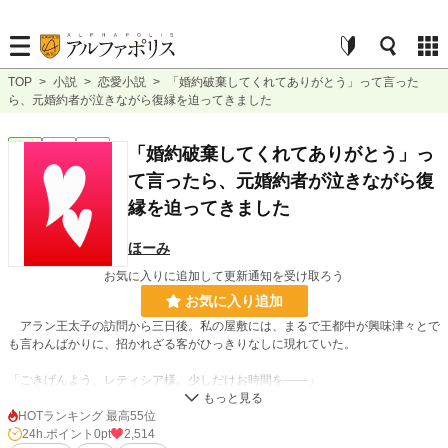
TOP
>
小説
>
恋愛小説
>
「婚約破棄してくれてありがとう」って言った
ら、元婚約者が泣きながら復縁を迫ってきました
恋愛
完結
長編
「婚約破棄してくれてありがとう」っ
て言ったら、元婚約者が泣きながら復
縁を迫ってきました
ほーみ
お気に入りに追加して更新通知を受け取ろう
お気に入り追加
アラン王太子の訪問から三日後。私の屋敷には、まるで王都中が興味津々とで
も言わんばかりに、招かれざる客がひっきりなしに現れていた。
「ごきげんよう、レティシア様。少しだけお時間を――」
「申し訳ありません、ただいまお嬢様は“療養中”ですので」
HOTランキング 最高55位
24h.ポイント
0pt
2,514