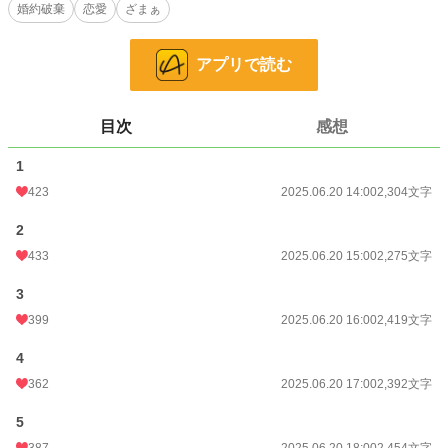
メルの冷ややかな切り返しに、来客の顔が強ばるのを窓越しに見て、私はくす
婚約破棄
恋愛
ざまぁ
りと笑った。
（ふふ、いい気味）
アプリで読む
婚約破棄された女に、ここまで関心を寄せるなんて皮肉な話だけど――貴族社
会なんてそんなもの。誰かが落ちれば、その跡地を漁ろうと群がる。
目次
感想
小説
228,848 位 / 228,848 件
1
恋愛
66,375 位 / 66,375 件
423
2025.06.20 14:00
2,304文字
お気に入り
215
2
433
2025.06.20 15:00
2,275文字
24h.ポイント
0 pt
3
文字数
13,408
399
2025.06.20 16:00
2,419文字
更新日時
2025.06.20 19:00
4
初回公開日時
2025.06.20 14:00
362
2025.06.20 17:00
2,392文字
初回完結日時
2025.06.20 20:44
5
週間ポイント
42 pt (48,661 位)