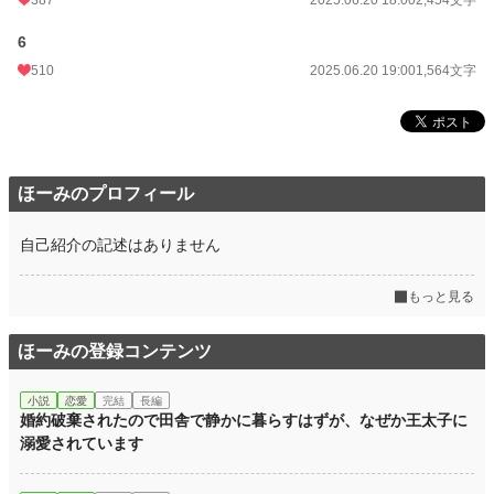
387
2025.06.20 18:00
2,454文字
月間ポイント
427 pt (37,482 位)
6
年間ポイント
27,299 pt (16,177 位)
510
2025.06.20 19:00
1,564文字
累計ポイント
161,466 pt (22,844 位)
ほーみのプロフィール
自己紹介の記述はありません
もっと見る
ほーみの登録コンテンツ
小説
恋愛
完結
長編
婚約破棄されたので田舎で静かに暮らすはずが、なぜか王太子に
溺愛されています