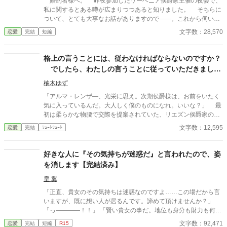
婚約者様へ。 昨夜参加したリーベニア侯爵家主催の夜会で、
私に関するとある噂が広まりつつあると知りました。 そちらに
ついて、とても大事なお話がありますので――。これから伺いま
すね？
文字数：28,570
恋愛
完結
短編
格上の言うことには、従わなければならないのですか？
でしたら、わたしの言うことに従っていただきましょ
う
柚木ゆず
「アルマ・レンザ―、光栄に思え。次期侯爵様は、お前をいたく
気に入っているんだ。大人しく僕のものになれ。いいな？」 最
初は柔らかな物腰で交際を提案されていた、リエズン侯爵家の嫡
男・バチスタ様。ですがご自身の思い通りにならないと分かる
文字数：12,595
恋愛
完結
ｼｮｰﾄｼｮｰﾄ
や、その態度は一変しました。 ……そうなのですね。格下は格
上の命令に従わないといけない、そんなルールがあると仰るので
すね。 分かりました。 ではそのルールに則り、わたしの命令
好きな人に『その気持ちが迷惑だ』と言われたので、姿
に従っていただきましょう。
を消します【完結済み】
皇 翼
「正直、貴女のその気持ちは迷惑なのですよ……この場だから言
いますが、既に想い人が居るんです。諦めて頂けませんか？」
「っ――――！！」 「賢い貴女の事だ。地位も身分も財力も何も
かもが貴女にとっては高嶺の花だと元々分かっていたのでしょ
文字数：92,471
恋愛
完結
短編
R15