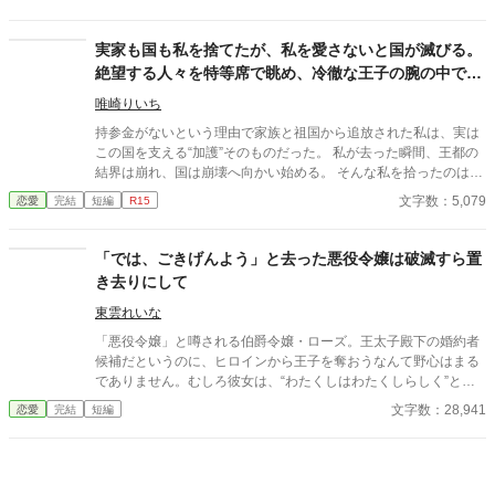
う？そんな感情を持っているだけ時間が無駄だと思いません
か？」 クロエの気持ちなどお構いなしに、言葉は続けられる。既
に想い人がいる。気持ちが迷惑。諦めろ。時間の無駄。彼は止ま
実家も国も私を捨てたが、私を愛さないと国が滅びる。
らず話し続ける。彼が口を開く度に、まるで弾丸のように心を抉
絶望する人々を特等席で眺め、冷徹な王子の腕の中で思
っていった。 ＊＊＊＊＊＊ ・執筆時間空けてしまった間に途中過
考停止する。
程が気に食わなくなったので、設定などを少し変えて改稿してい
唯崎りいち
ます。
持参金がないという理由で家族と祖国から追放された私は、実は
この国を支える“加護”そのものだった。 私が去った瞬間、王都の
結界は崩れ、国は崩壊へ向かい始める。 そんな私を拾ったのは、
冷徹と噂される隣国の王子。 「やっと見つけた。お前は俺のもの
文字数：5,079
恋愛
完結
短編
R15
だ」 捨てられたはずの私は、気づけば滅びゆく祖国を背に、彼の
腕の中で溺愛されていた。
「では、ごきげんよう」と去った悪役令嬢は破滅すら置
き去りにして
東雲れいな
「悪役令嬢」と噂される伯爵令嬢・ローズ。王太子殿下の婚約者
候補だというのに、ヒロインから王子を奪おうなんて野心はまる
でありません。むしろ彼女は、“わたくしはわたくしらしく”と胸
を張り、周囲の冷たい視線にも毅然と立ち向かいます。 破滅を甘
文字数：28,941
恋愛
完結
短編
受する覚悟すらあった彼女が、誇り高く戦い抜くとき、運命は大
きく動きだす。